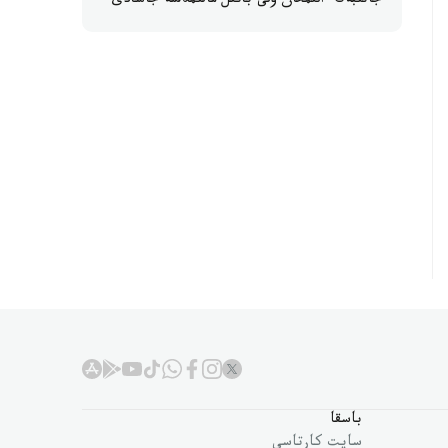
جانىبەك ءالىمحان ۇلى باتىل مالىمدەمە جاسادى
باسقا
سايت كارتاسى