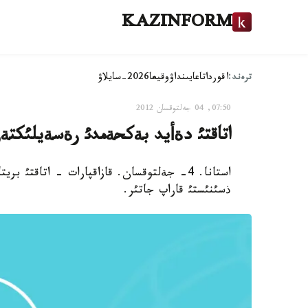
KAZINFORM
ترەند:
اقوردا
تاعايىنداۋ
وقيعا
2026-سايلاۋ
07:50, 04 جەلتوقسان 2012
اتاقتئ دةأيد بةكحةمدئ رةسةيلئكتةر
استانا. 4- جةلتوقسان. قازاقپارات - اتاق
ذسئنئستئ قاراپ جاتئر.