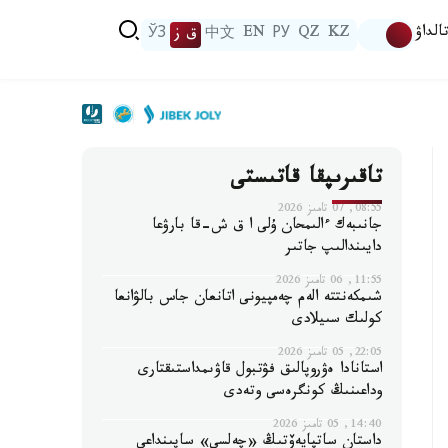
الداۋ
KZ
QZ
РУ
EN
中文
ق ز
ЎЗ
تاقىرىپقا قاتىستى
08:55, 07 تامىز 2026
جانىبەك ءالىمحان ۇلى ا ق ش-قا بارۋعا
دايىندالىپ جاتىر
11:55, 06 تامىز 2026
شىمكەنتتە الەم چەمپيونى اتانعان جاس بالۋانعا
كولىك سىيلادى
22:05, 05 تامىز 2026
استانادا ەۋروپالىق فۋتبول قاۋىمداستىقتارى
وداعىنىڭ كونگرەسى وتەدى
14:40, 05 تامىز 2026
داستان ساتپايەۆتىڭ «چەلسي» ساپىنداعى