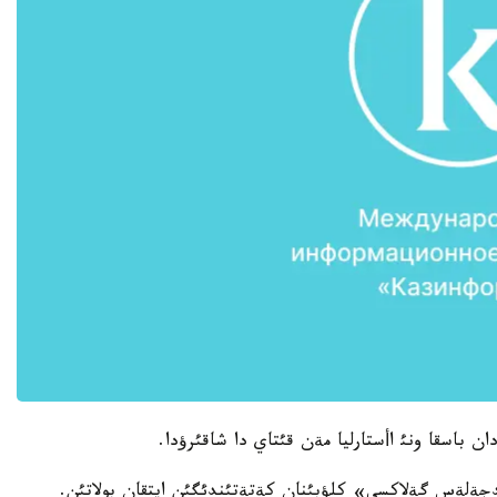
 باسقا ونئ اأستارليا مةن قئتاي دا شاقئرؤدا.