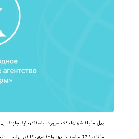
بذل جايلئ شةتةلدئك سپورت باسئلئمدارئ جازدئ. بذدان
جاقئندا 37 جاستاعئ فؤتبولشئ امةريكالئق «لوس-اندجةلةس گةلاكسي» كلؤبئنان كةتةتئندئگئن ايتقان بولاتئن.