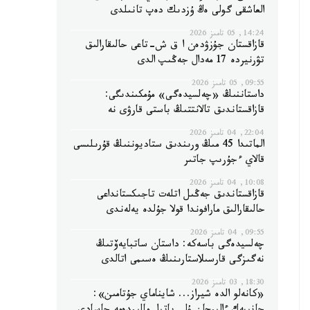
العاشقى گولى ەڭ ۇزدىك دەپ تانىلدى
14:24, 05 تامىز 2026
قازاقستان جۇزۋدەن ا ق ش-تاعى حالىقارالىق
تۋرنيردە 17 مەدال جەڭىپ الدى
09:55, 05 تامىز 2026
داستاننىڭ «چەلسيدەگى» مۇمكىندىگى:
قازاقستاندىق تالانتتىڭ باستى قارۋى نە
22:04, 04 تامىز 2026
الماتىدا 45 مىڭ ورىندىق ستاديوننىڭ قۇرىلىسى
قالاي ءجۇرىپ جاتىر
10:08, 04 تامىز 2026
قازاقستاندىق جەڭىل اتلەت تاجىكستانداعى
حالىقارالىق مارافوندا قولا جۇلدە يەلەندى
09:55, 04 تامىز 2026
چەلسيدەگى باسەكە: داستان ساتبايەۆتىڭ
نەگىزگى قارسىلاستارىنىڭ ەسىمى اتالدى
18:30, 03 تامىز 2026
«كانەلو الدە شيراز... شايناماي جۇتامىن»: