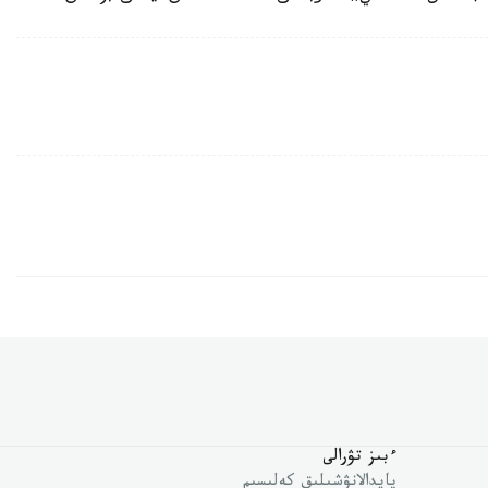
ءبىز تۋرالى
پايدالانۋشىلىق كەلىسىم