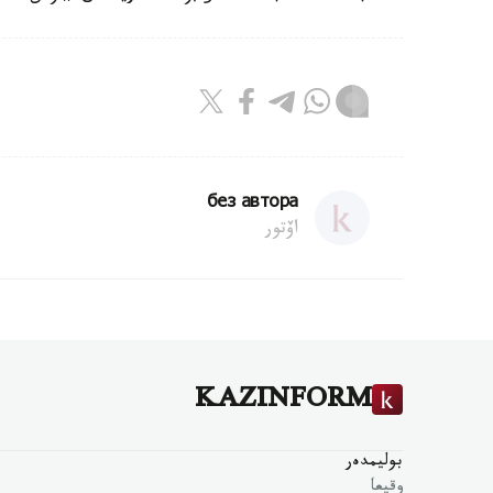
без автора
اۆتور
KAZINFORM
بوليمدەر
وقيعا