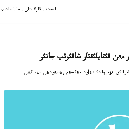
الەمدە
قازاقستان
ساياسات
ت
 مةن قئتايلئقتار شاقئرئپ جاتئر
تئ بريتانيالئق فؤتبولشئ دةأيد بةكحةم رةسةيدةن تذسكةن