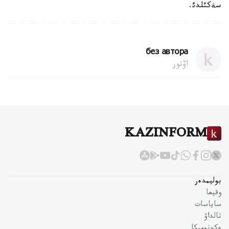
سةكئلدئ.
без автора
اۆتور
KAZINFORM
بوليمدەر
وقيعا
ساياسات
تالداۋ