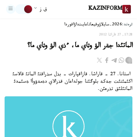
KAZINFORM
ق ز
ترەند:
2026-سايلاۋ
وقيعا
تاعايىنداۋ
اقوردا
17:28, 27 قاراشا 2012
الماتئدا جةر الؤ وثاي ما، ءذي الؤ وثاي ما؟
استانا. 27 - قاراشا. قازاقپارات - بذل سذراقتئ الماتئ قالاسئ
اكئمئنئث جةكة بلوگئنا جولداعان قذرالاي دةمةؤوأا ةسئمدئ
الماتئلئق تذرعئن.