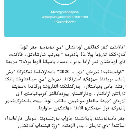
"قالانئث كةز كةلگةن اؤدانئنان ءذي نةمةسة جةر الؤعا
كةزةككة تذرؤعا بولا ما؟ پاتةردة ءجذرئپ شارشادئق، قالانئث
قاي اؤماعئنان تةز ارادا جةر نةمةسة باسپانا الؤعا بولادئ" دةيدئ.
"قولجةتئمدئ تذرعئن ءذي - 2020" باعدارلاماسئ نةگئزگئ ءذش
باعئت بويئنشا جذزةگة اسئرئلادئ. تذرعئن ءذي جيناقتاؤشئ بانكئ
ارقئلئ جاس وتباسئلار، جةرگئلئكتئ اتقارؤشئ ورگاندا ةسةپتة
تذراتئن ازاماتتار، «قازاقستان يپوتةكالئق كومپانياسئ» ا ق
تذرعئن ءذيدئ جالداؤ جولئمةن ساتئپ الؤعا نيةت بئلدئرگةندةر
پاتةرگة قول جةتكئزة الادئ" دةلئنگةن جاؤاپتا.
جةر ماسةلةسئنة بايلانئستئ جاؤاپ بةرئلمةپتئ. سوعان قاراعاندا،
الماتئدا ءذي تذرماق، جةر الؤدئث ءوزئ قيئنداپ كةتكةن