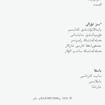
ەكونوميكا
الەمدە
ءبىز تۋرالى
پايدالانۋشىلىق كەلىسىم
قۇپىيالىلىق ساياساتى
مەملەكەتتىك رامىزدەر
جەمقورلىققا قارسى شارالار
مەملەكەتتىك ساتىپ الۋلار
باسقا
سايت كارتاسى
بايلانىس
جارناما
© 2026 «KAZINFORM» حاق