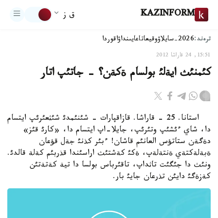
KAZINFORM
ق ز
ترەند:
2026-سايلاۋ
وقيعا
تاعايىنداۋ
اقوردا
15:51, 24 قاراشا 2012
كئمنئث ايةلئ بولسام ةكةن؟ - جاتئپ اتار
استانا. 25 - قاراشا. قازاقپارات - شئنئمدئ شئثعئرئپ ايتسام
دا، شاي ءئشئپ وتئرئپ، جايلا-اپ ايتسام دا، «كارئ قئز»
دةگةن ستاتؤس العانئم قاشان! ءبئر كذنئ جةل قؤعان
ةبةلةكتةي ةنتةلةپ، ةكئ كةشتئث اراسئندا قذربئم كةلة قالدئ.
ونئث دا جئگئت تاثداپ، تاقئرباس بولسا دا تية كةتةتئن
كةزةگئ دايئن تذرعان جايئ بار.