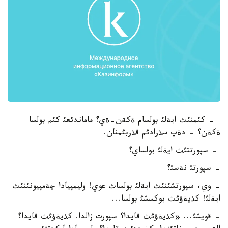
- كئمنئث ايةلئ بولسام ةكةن-ةي؟ ماماندئعئ كئم بولسا
ةكةن؟ - دةپ سذرادئم قذربئمنان.
- سپورتتئث ايةلئ بولساي؟
- سپورتئ نةسئ؟
- وي، سپورتشئنئث ايةلئ بولساث عوي! وليمپيادا چةمپيونئنئث
ايةلئ! كذيةؤئث بوكسشئ بولسا...
- قويشئ... «كذيةؤئث قايدا؟ سپورت زالدا. كذيةؤئث قايدا؟