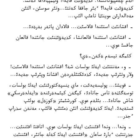
الةم چةمپيوناتئندا. كذيةؤئث قايدا؟ وليمپياداعا كةتتئ.
كذيةؤئث قايدا؟ ءبئر جاققا كةتتئ...وتئر سوسئن، التئن
مةدالدارئن موينئثا تاعئپ الئپ...
- اقشانئث استئندا قالاسئث... قالادان پاتةر بةرةدئ...
- اقشانئث استئندا قالعانشا، كذيةؤئثنئث جانئندا قالعان
جاقسئ عوي...
كئمگة تيسةم ةكةن-ةي؟
- و، مةنتتئث ايةلئ بولساث شة؟ اقشانئث استئندا قالاسئث!
ولار وتئرئپ جةيدئ، كذدئكتئلةردةن اقشانئ وپئرئپ جةيدئ...
- قويشئ... پوليسةيدئث، ماي ينسپةكتورئنئث ايةلئ بولساث،
توسةگئثدة تاس جاتادئ، كيگةن كيئمدةرئندة «ايةلدةرسكي»
شاش جاتادئ... بئلةم عوي. كورشئمئز «كوزةل» بولئپ
ئستةيدئ. ايةلئ كذيةؤئنئث اتئن ذمئتئپ قالئپ، مةنةن سذراپ
ءجذر...
- وندا... وندا اقئننئث ايةلئ بولساث عوي. اتاقتئ اقئننئث...
جذرتتئث ءبارئ ساعان «اقئننئث ايةلئ كةلة جاتئر، اقئننئث