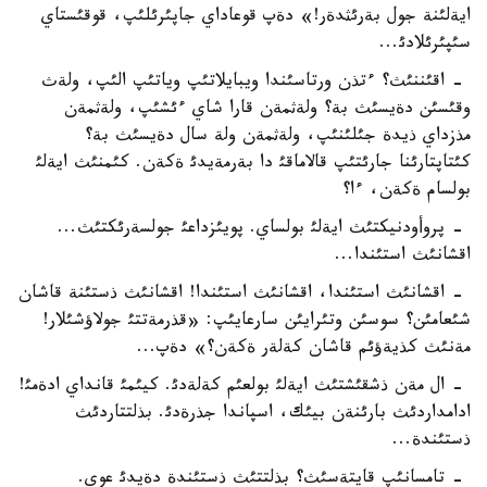
ايةلئنة جول بةرئثدةر!» دةپ قوعاداي جاپئرئلئپ، قوقئستاي
سئپئرئلادئ...
- اقئننئث؟ ءتذن ورتاسئندا ويبايلاتئپ وياتئپ الئپ، ولةث
وقئسئن دةيسئث بة؟ ولةثمةن قارا شاي ءئشئپ، ولةثمةن
مذزداي ذيدة جئلئنئپ، ولةثمةن ولة سال دةيسئث بة؟
كئتاپتارئنا جارئتئپ قالاماقئ دا بةرمةيدئ ةكةن. كئمنئث ايةلئ
بولسام ةكةن، ءا؟
- پروأودنيكتئث ايةلئ بولساي. پويئزداعئ جولسةرئكتئث...
اقشانئث استئندا...
- اقشانئث استئندا، اقشانئث استئندا! اقشانئث ذستئنة قاشان
شئعامئن؟ سوسئن وتئرايئن سارعايئپ: «قذرمةتتئ جولاؤشئلار!
مةنئث كذيةؤئم قاشان كةلةر ةكةن؟» دةپ...
- ال مةن ذشقئشتئث ايةلئ بولعئم كةلةدئ. كيئمئ قانداي ادةمئ!
ادامداردئث بارئنةن بيئك، اسپاندا جذرةدئ. بذلتتاردئث
ذستئندة...
- تامسانئپ قايتةسئث؟ بذلتتئث ذستئندة دةيدئ عوي.