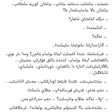
نةمةنة، بذلتتئث ذستئنة جاتئپ، بذلتتان كورپة جامئلئپ،
بذلتتان بالا جاسايسئثدار ما؟
- ذيگة كةلةتئن شئعار؟
- كةلمةيدئ...
- نةگة؟
- گاراجدارئثا سامولةتئ سئيمايدئ..
- قذرئسئنشئ. ةندئ كئمنئث ايةلئ بولسام ةكةن؟ وندا بار عوي،
بالئقشئنئث ايةلئ بولسام، كذندة بالئق قؤئرئپ جةيمئز...
بالالارئمئزدئث اتتارئ دا بالئقباي، شورتانباي، جايئنباي،
شاباقگذل...
- جةتئسةرسئث. قئستا قايئعئ اؤدارئلئپ، جةسئر اتاناسئث...
- دةپ ةدئم، قذربئم قورسئلداپ، جئلاي باستادئ.
- ءولا، نةگة جئلاپ وتئرسئث؟ - دةپ سذرادئم مةن.
- جئندئسئث با؟ كذيةؤئم «قايتئس» بولعاندا، ئرجالاقتاپ