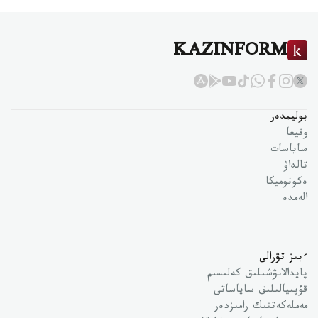
KAZINFORM
بوليمدەر
وقيعا
ساياسات
تالداۋ
ەكونوميكا
الەمدە
ءبىز تۋرالى
پايدالانۋشىلىق كەلىسىم
قۇپىيالىلىق ساياساتى
مەملەكەتتىك رامىزدەر