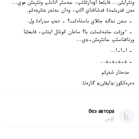
وتئرايئن... قايئعئ اؤدارئلئپ، جةسئر اتانئپ وتئرمئن عوي...
مةن قذربئمدئ قذشاقتاي الئپ، ودان بةتةر ةثئرةدئم.
- سةن نةگة جئلاي باستادئث؟ - دةپ سذرادئ ول.
- ءوزئث جئندئسئث با؟ ساعان كوثئل ايتئپ، قايعئثا
ورتاقتاسئپ جاتئرمئن-ةي...
- ا-ا-ا...
- ة-ة-ة-ة...
مذحتار شةرئم
دەرەككوز:«ايقئن» گازەتئ
без автора
اۆتور