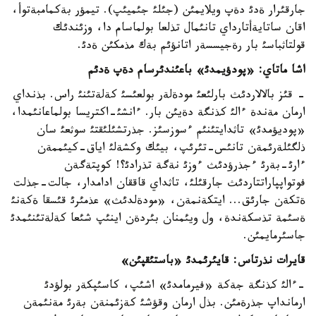
جارقئرار ةدئ دةپ ويلايمئن (جئلئ جئميئپ). تيمؤر بةكمامبةتوأ،
اقان ساتايةأتارداي تانئمال تذلعا بولماسام دا، وزئندئك
قولتاثباسئ بار رةجيسسةر اتانؤئم بةك مذمكئن ةدئ.
اشا ماتاي: «پودؤيمدئ» باعئندئرسام دةپ ةدئم
- قئز بالالاردئث بارلئعئ مودةلةر بولعئسئ كةلةتئنئ راس. بذنداي
ارمان مةندة ءالئ كذنگة دةيئن بار. ءانشئ-اكتريسا بولماعانئمدا،
«پوديؤمدئ» تاثدايتئنئم ءسوزسئز. جذرتشئلئقتئ سوثعئ سان
ذلگئلةرئمةن تانئس-تئرئپ، بيئك وكشةلئ اياق-كيئممةن
ءارئ-بةرئ ءجذرؤدئث ءوزئ نةگة تذرادئ؟! كوپتةگةن
فوتواپپاراتتاردئث جارقئلئ، تاثداي قاققان ادامدار، جالت-جذلت
ةتكةن جارئق... ايتكةنمةن، «مودةلدئث» عذمئرئ قئسقا ةكةنئ
ةسئمة تذسكةندة، ول ويئمنان بئردةن اينئپ شئعا كةلةتئنئمدئ
جاسئرمايمئن.
قايرات نذرتاس: قايئرئمدئ «باستئقپئن»
-ءالئ كذنگة جةكة «فيرمامدئ» اشئپ، كاسئپكةر بولؤدئ
ارمانداپ جذرةمئن. بذل ارمان وقؤشئ كةزئمنةن بةرئ مةنئمةن