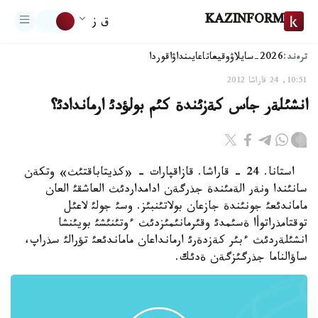
KAZINFORM
ق ز
ترەند:
2026-سايلاۋ
وقيعا
تاعايىنداۋ
اقوردا
10:51, 24 قاراشا 2012
انشئلةر جاس كةزئندة كئم بولؤدئ ارماندادئ؟
استانا. 24 - قاراشا. قازاقپارات - «كذيتاباقتئث» وتكةن
سانئندا ونةر الةمئندة جذرگةن ادامداردئث العاشقئ العان
ماماندئعئ جونئندة جازعان بولاتئنبئز. وسئ جولئ لاعئل
توقتامذراتوأا ةسئمدئ وقئرمانئمئزدئث ءوتئنئشئ بويئنشا
انشئلةردئث ءبئر كةزدةرئ ارمانداعان ماماندئعئ تؤرالئ سذراپ،
ساؤالناما جذرگئزگةن ةدئك.