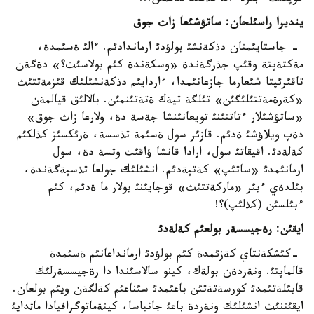
ينديرا راسئلحان: ساتؤشئعا زاث جوق
- جاستايئمنان دذكةنشئ بولؤدئ ارماندادئم. ءالئ ةسئمدة،
مةكتةپتة وقئپ جذرگةندة «وسكةندة كئم بولاسئث؟» دةگةن
تاقئرئپتا شئعارما جازعانئمدا، ءاردايئم دذكةنشئلئك قئزمةتتئث
«كةرةمةتتئلئگئن» تئلگة تيةك ةتةتئنمئن. بالالئق قيالمةن
«ساتؤشئلار ءتاتتئنئ تويعانئنشا جةسة دة، ولارعا زاث جوق»
دةپ ويلاؤشئ ةدئم. قازئر سول ةسئمة تذسسة، ةرئكسئز كذلكئم
كةلةدئ. اقيقاتئ سول، ارادا قانشا ؤاقئت وتسة دة، سول
ارمانئمدئ «ساتئپ» كةتپةدئم. انشئلئك جولعا تذسپةگةندة،
بئلدةي ءبئر «ماركةتتئث» قوجايئنئ بولار ما ةدئم، كئم
ءبئلسئن (كذلئپ)؟!
ايقئن: رةجيسسةر بولعئم كةلةدئ
-كئشكةنتاي كةزئمدة كئم بولؤدئ ارمانداعانئم ةسئمدة
قالماپتئ. ونةردةن بولةك، كينو سالاسئندا دا رةجيسسةرلئك
قابئلةتئمدئ كورسةتةتئن باعئمدئ سئناعئم كةلگةن ويئم بولعان.
ايقئننئث انشئلئك ونةردة باعئ جانباسا، كينةماتوگرافيادا ماثدايئ