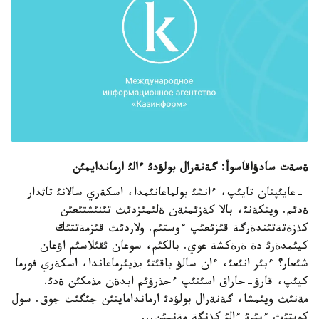
ةسةت سادؤاقاسوأ: گةنةرال بولؤدئ ءالئ ارماندايمئن
-عايئپتان تايئپ، ءانشئ بولماعانئمدا، اسكةري سالانئ تاثدار
ةدئم. ويتكةنئ، بالا كةزئمنةن ةلئمئزدئث تئنئشتئعئن
كذزةتةتئندةرگة قئزئعئپ ءوستئم. ولاردئث قئزمةتتئك
كيئمدةرئ دة ةرةكشة عوي. بالكئم، سوعان ئقئلاسئم اؤعان
شئعار؟ ءبئر انئعئ، ءان سالؤ باقئتئ بذيئرماعاندا، اسكةري فورما
كيئپ، قارؤ-جاراق اسئنئپ ءجذرؤئم ابدةن مذمكئن ةدئ.
مةنئث ويئمشا، گةنةرال بولؤدئ ارماندامايتئن جئگئت جوق. سول
كوپتئث ءبئرئ ءالئ كذنگة مةنمئن...