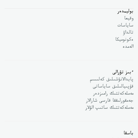
بوليمدەر
وقيعا
ساياسات
تالداۋ
ەكونوميكا
الەمدە
ءبىز تۋرالى
پايدالانۋشىلىق كەلىسىم
قۇپىيالىلىق ساياساتى
مەملەكەتتىك رامىزدەر
جەمقورلىققا قارسى شارالار
مەملەكەتتىك ساتىپ الۋلار
باسقا