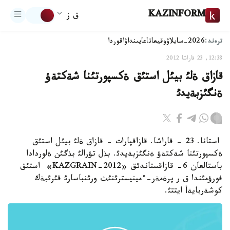
KAZINFORM
ق ز
ترەند:
2026-سايلاۋ
وقيعا
تاعايىنداۋ
اقوردا
12:38, 23 قاراشا 2012
قازاق ةلئ بيئل استئق ةكسپورتئنا شةكتةؤ
ةنگئزبةيدئ
استانا. 23 - قاراشا. قازاقپارات - قازاق ةلئ بيئل استئق
ةكسپورتئنا شةكتةؤ ةنگئزبةيدئ. بذل تؤرالئ بذگئن ةلوردادا
باستالعان 6- قازاقستاندئق «KAZGRAIN-2012» استئق
فورؤمئندا ق ر پرةمةر-ءمينيسترئنئث ورئنباسارئ قئرئبةك
كوشةربايةأ ايتتئ.