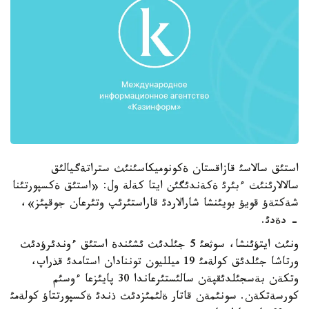
استئق سالاسئ قازاقستان ةكونوميكاسئنئث ستراتةگيالئق
سالالارئنئث ءبئرئ ةكةندئگئن ايتا كةلة ول: «استئق ةكسپورتئنا
شةكتةؤ قويؤ بويئنشا شارالاردئ قاراستئرئپ وتئرعان جوقپئز»،
- دةدئ.
ونئث ايتؤئنشا، سوثعئ 5 جئلدئث ئشئندة استئق ءوندئرؤدئث
ورتاشا جئلدئق كولةمئ 19 ميلليون توننادان استامدئ قذراپ،
وتكةن بةسجئلدئقپةن سالئستئرعاندا 30 پايئزعا ءوسئم
كورسةتكةن. سونئمةن قاتار ةلئمئزدئث ذندئ ةكسپورتتاؤ كولةمئ