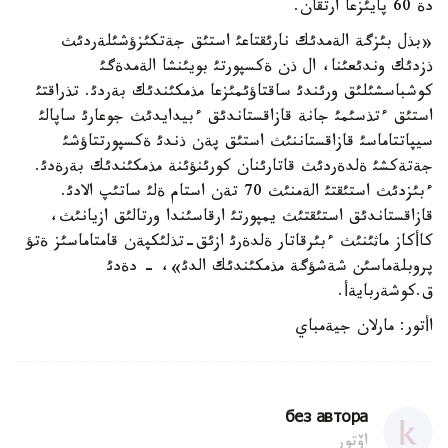
دة 60 پايئزعا ارتقان.
«بذل بئزگة الةمدئك نارئقتاعئ استئق جةتكئزؤشئلةردئث
ذزدئك وندئعئنا، ال ذن ةكسپورتئ بويئنشا الةمدةگئ
كوشباسشئلئق ورئندئ ساقتاؤئمئزعا مذمكئندئك بةردئ. تذراقتئ
استئق ءتذسئمئ جانة قازاقستاندئق ءبيدايدئث جوعارئ ساپالئ
سيپاتتاماسئ قازاقستاننئث استئق پةن ذندئ ةكسپورتتاؤشئ
جةتةكشئ ةلدةردئث قاتارئنان كورئنؤئنة مذمكئندئك بةرةدئ.
ءبئزدئث استئقتئ الةمنئث 70 تةن استام ةلئ ساتئپ الادئ.
قازاقستاندئق استئقتئث يمپورتئ ارقاسئندا ورتالئق ازيانئث،
كاأكاز ماثئنئث ءبئرقاتار ةلدةرئ ازئق-تذلئكپةن قامتاماسئز ةتؤ
پروبلةماسئن شةشؤگة مذمكئندئك الدئ»، - دةدئ
ق.كوشةربايةأ.
اأتور: مارلان جيةمباي
без автора
اۆتور