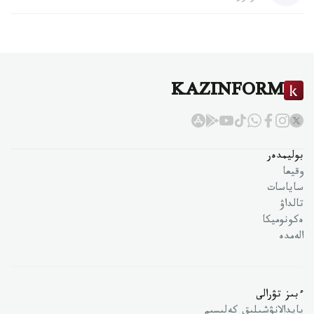
KAZINFORM
بوليمدەر
وقيعا
ساياسات
تالداۋ
ەكونوميكا
الەمدە
ءبىز تۋرالى
پايدالانۋشىلىق كەلىسىم