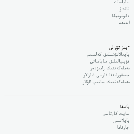
ساياسات
تالداۋ
ەكونوميكا
الەمدە
ءبىز تۋرالى
پايدالانۋشىلىق كەلىسىم
قۇپىيالىلىق ساياساتى
مەملەكەتتىك رامىزدەر
جەمقورلىققا قارسى شارالار
مەملەكەتتىك ساتىپ الۋلار
باسقا
سايت كارتاسى
بايلانىس
جارناما