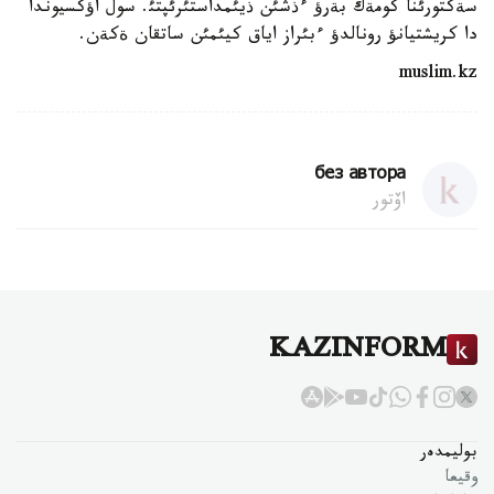
سةكتورئنا كومةك بةرؤ ءذشئن ذيئمداستئرئپتئ. سول اؤكسيوندا
دا كريشتيانؤ رونالدؤ ءبئراز اياق كيئمئن ساتقان ةكةن.
muslim.kz
без автора
اۆتور
KAZINFORM
بوليمدەر
وقيعا