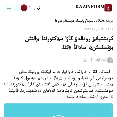
KAZINFORM
ق ز
ترەند:
2026-سايلاۋ
وقيعا
تاعايىنداۋ
اقوردا
03:17, 23 قاراشا 2012
كريشتيانؤ رونالدؤ گازا سةكتورئنا «التئن
بؤتسئسئن» ساداقا ةتتئ
استانا. 23 - قاراشا. قازاقپارات - ايگئلئ پورتؤگالدئق
فؤتبوليشى كريشتيانؤ رونالدؤ «رةال مادريد» فؤتبول كلؤبئ
ذيئمداستئرعان اؤكسيوننان تذسكةن اقشاسئن گازا سةكتورئنداعئ
سوعئستئث كةسئرئنةن قابئرعاسئ قذلاعان مةكتةپتةردئ قالپئنا
كةلتئرؤ ءذشئن ساداقا ةتتئ.