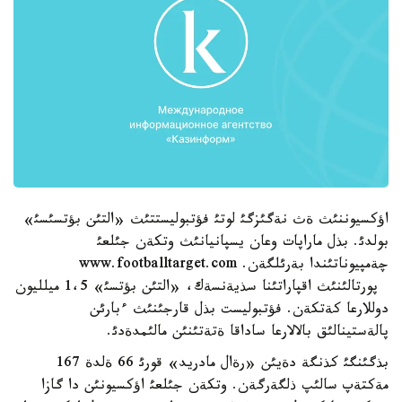
اؤكسيوننئث ةث نةگئزگئ لوتئ فؤتبوليستتئث «التئن بؤتسئسئ»
بولدئ. بذل ماراپات وعان يسپانيانئث وتكةن جئلعئ
چةمپيوناتئندا بةرئلگةن. www.footballtarget.com
پورتالئنئث اقپاراتئنا سذيةنسةك، «التئن بؤتسئ» 1،5 ميلليون
دوللارعا كةتكةن. فؤتبوليست بذل قارجئنئث ءبارئن
پالةستينالئق بالالارعا ساداقا ةتةتئنئن مالئمدةدئ.
بذگئنگئ كذنگة دةيئن «رةال مادريد» قورئ 66 ةلدة 167
مةكتةپ سالئپ ذلگةرگةن. وتكةن جئلعئ اؤكسيونئن دا گازا