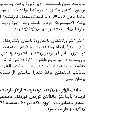
ساياسات دةپارتامةنتئنئث ديرةکتورئ باقئت يمانعاليةأ
مونيتورينگتةن وتکئزةدئ. پروبلةما بولدئ ما، دةرةؤ
مذندا ماعان 20-30 ادام کومةکتةسةدئ. 
بولةک اکسيونةرلئک قوعام اتاندئ. ونئث ءوزئ وثايع
بولؤئنا کةلئسپةيتئندةر دة جةتکئلئکتئ ةدئ.
ءبئز ءبئر ورتالئقتان باسقارؤدئ باستان وتکةردئک.
بابئن اسئرا پايدالانؤشئلئق پةن شةکتةن شئعؤدئث نات
ءوندئرؤ» باس اکسيونةر رةتئندة باقئلاؤدئ ؤئستان ش
پروبلةمانئ دةرةؤ سابئرلئلئقپةن ءارئ دذرئس شةشة ال
کةلةدئ. ماسةلةنئث تاعئ ءبئر ذشئ - ساتئپ الؤلاردا
سانالئپ کةلگةنئن جوققا شئعارا المايمئن. ال فيليال
بولعان جوق.
-
ساتئپ الؤلار دةمةکشئ، ءوندئرئستئ ارالاؤ بارئسئن
کةلگةندة قاراجات جوق
.