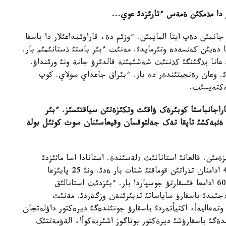
 دا مذمکئن ةمةس ءتارئزدئ عوي
...
انمئن دةپ ايتا المايمئن. ءوزئم دة، قاراؤئمداعئلار دا باسقا
 دةيئن کةثسةدة وتئرمايدئ. مةنئث ءبئر باستئ ذستانئمئم بار.
 عانا بذگئنگئ کذننئث شةشئمئنة قالدئرؤ جانة ونئ ورئنداؤ.
. وعان رةنجيتئندةر دة بار. ءبئراق جاعداي سولاي. کوپ
ةکتةيسئث.
راجانباستا کوبئرةک ؤاقئت وتکئزةتئن سياقتئسئز. ءبئر
 ةثبةکشئ تاپقا تةک جةلتوقسان وقيعاسئنان سوث کوثئل بولة
 ؤاقئتئمنئث 70 پايئزئن وتکئزةمئن. قالعانئ استانانئث ذلةسئندة. استانادا اسا ماثئزدئ
ماسةلةلةر شةشئلةتئنئ راس. وندا ءبئر کةزدةرئ 400 ادامنان تذراتئن قوماقتئ شتات بار ةدئ. ونئ 25 پايئزعا
قئسقارتتئق، 300 ادام قالدئ. ونئث ءوزئن تاعئ 50-60 ادامعا قئسقارتؤ جوسپاردا بار. ءبئزدئث استانالئق
ذجئمدئ باسقارؤ ساياساتئ تذبئرئنةن وزگةردئ. مةنئث
تةعاليةأ، اکتيأتةردئ باسقارؤ جونئندةگئ ديرةکتور داؤلةتجان
دةگئ باسقارؤشئ ديرةکتور بوتاگوز اشئربةکوأا، الةؤمةتتئک