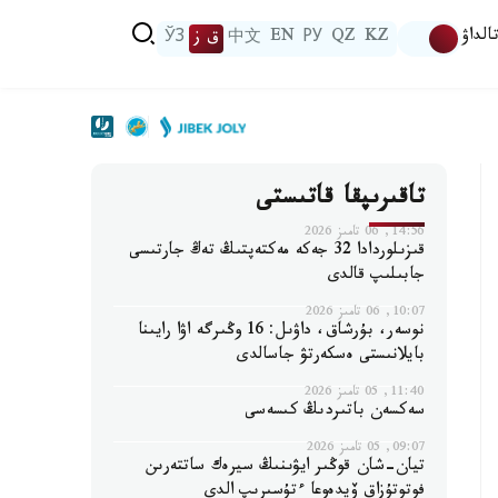
الداۋ
KZ
QZ
РУ
EN
中文
ق ز
ЎЗ
تاقىرىپقا قاتىستى
14:56, 06 تامىز 2026
قىزىلوردادا 32 جەكە مەكتەپتىڭ تەڭ جارتىسى
جابىلىپ قالدى
10:07, 06 تامىز 2026
نوسەر، بۇرشاق، داۋىل: 16 وڭىرگە اۋا رايىنا
بايلانىستى ەسكەرتۋ جاسالدى
11:40, 05 تامىز 2026
سەكسەن باتىردىڭ كىسەسى
09:07, 05 تامىز 2026
تيان-شان قوڭىر ايۋىنىڭ سيرەك ساتتەرىن
فوتوتۇزاق ۆيدەوعا ءتۇسىرىپ الدى