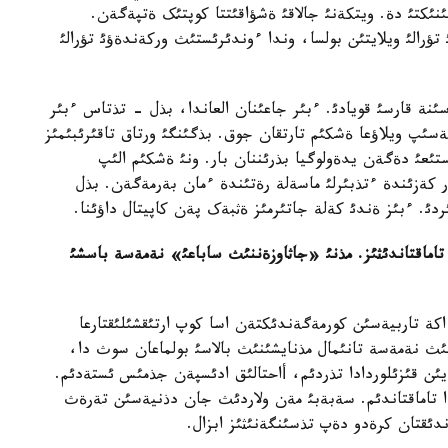
ذسئنئکتئ دة. ويتکةنئ جالاقئ ةشؤاقئتتا کوپتئک ةتپةگةن.
رالئ ويلايتئن بولسا، وندا ءوندئرئستئث ورکةندةؤئ تؤرالئ
نة قارسئ قويادئ. ءبئر جاعئنان العاندا، بذل - تذتاس ءبئر
سئپ ويلاؤعا ةشکئم تارتقان جوق. بذگئنگئ ورتاق تاقئرئبئمئز
تئعئ دةگةن يدةولوگيا بذرئننان بار. ونئ ةشکئم الئپ
کةزئندة ءتذبئرلئ ماسةلة رةتئندة ءمان بةرمةگةن. بذل
ئ. ءبئز ةندئ کةلة جاتئرمئز ةثبةک پةن کاپيتال داؤئنا.
 تاماقتاندئثئز. مذنئ «جاثاوزةننئث ساباعئ» نةمةسة باسشئ
کة تاربيةسئن کورمةگةندئکتةن اسا کوپ ارتئقشئلئقتارعا
ئث نةمةسة تانئمال مذنايشئنئث بالاسئ بولماعان سوث دا،
ن قئزئلوردادا تذردئم، أاحتالئق ادئسپةن جذمئس ئستةدئم.
ا تاماقتاندئم. سةبةبئ مةن ولاردئث جان دذنيةسئن تةرةث
دئقتان کرةدو دةپ تذسئنگةنئثئز ابزال.