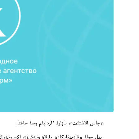
«جاس الاشتئث» نازارئ ءاردايئم وسئ جاقتا.
بذل جولئ «قازمذنايگاز» بارلاؤ وندئرؤ» اکسيونةرلئ