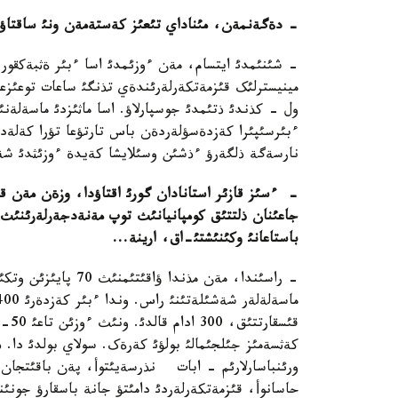
-
دةگةنمةن، مئناداي تئعئز کةستةمةن ونئ ساقتاؤ
- شئنئمدئ ايتسام، مةن ءوزئمدئ اسا ءبئر ةثبةکقور ج
مينيسترلئک قئزمةتکةرلةرئندةي تذنگئ ساعات توعئزعا
ول - کذندئ ذتئمدئ جوسپارلاؤ. اسا ماثئزدئ ماسةلةنئ
ءبئرسئپئرا کةزدةسؤلةردةن باس تارتؤعا تؤرا کةلةدئ
نارسةگة ذلگةرؤ ءذشئن وسئلايشا کةيدة ءوزئثدئ ش
-
ءسئز قازئر استانادان گورئ اقتاؤدا، وزةن مةن قا
جاعئنان ذلتتئق کومپانيانئث توپ مةنةدجةرلةرئنئث
باستاعانئ وکئنئشتئ-اق، ارينة
...
- راسئندا، مةن مذندا
کةثسةمئز جئلجئمالئ بولؤئ کةرةک. سولاي بولدئ دا. 
ورئنباسارلارئم - ابات نذرسةيئتوأ، پةن باقئتجان و
حاسانوأ، قئزمةتکةرلةردئ دامئتؤ جانة باسقارؤ جونئن