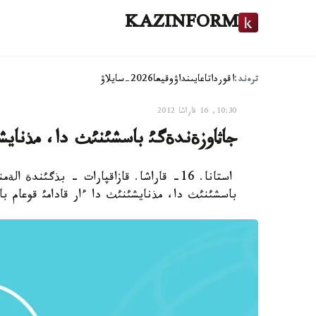
KAZINFORM
ترەند:
اقوردا
تاعايىنداۋ
وقيعا
2026-سايلاۋ
10:30, 16 قاراشا 2012
جاثاوزةندةگئ باسشئنئث دا، مذنايشئن
استانا. 16- قاراشا. قازاقپارات - بذگئن
باسشئنئث دا، مذنايشئنئث دا ءار قادامئ قوعام باق