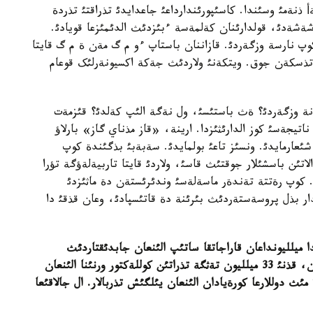
 ذنةمئ وسئندا. کاسئپورئندارداعئ جاعدايدئ تذراقتئ تذردة
 شةشةدئ، قولدارئنان کةلمةسة ءبئزدئث الدئمئزعا قويادئ.
قذرئلئمدا کوپ نارسة وزگةردئ. قازاننان باستاپ ءو م گ مةن ة م گ قايتا
ا تذسکةن جوق. ويتکةنئ ولاردئث جةکة اکسيونةرلئک قوعام
 نة وزگةردئ؟ ةث باستئسئ، ول نةگة الئپ کةلدئ؟ قئزمةت
يجةسئ کوز الدارئثئزدا. ارينة، «قاز مذناي گاز» بارلاؤ
ئعارمايدئ. ونسئز تاعئ بولمايدئ. سةبةبئ بذگئندة کوپ
اتئن باسشئلار جوقتئث قاسئ، ولاردئ قايتا تاربيةلةؤگة تؤرا
. کوپ رةتتة تةندةر ماسةلةسئ وندئرئستةن دة ماثئزدئ
دار بذل پروسةستةردئث بئرئنة دة قاتئسپادئ، وعان قذقئ دا
دا ميلليونداعان قاراجاتقا ساتئپ الئنعان جابدئقتاردئث
قويمادا پايداسئز جاتقانئن کوزبةن کوردئک. ماسةلةن، قذنئ 33 ميلليون تةثگة تذراتئن کوللةکتور ورنئنا الئنعان
الدةبئر مةحانيزمنئث ءوزئ نةگة تذرادئ؟ نةمةسة 72 مئث دوللارعا کورةيادان الئنعان يئلگئش تذربالار. ال جالاقئعا