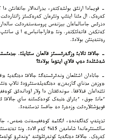
- قويمادا ارتئق بولشةکتةر، بذراندالار جاتقانئن دا 
کةرةک. ال مئنا ايتئپ وتئرعان کةرةکسئز زاتتاردئث 
دذرئس جاسالماعان بيزنةس پروسةستةردئث سالدارئ. 
کةتکةن قاتةلئکتةر. ونئ «قاراجانباس» ا ق ساتئپ ال
رةتتةيتئن بولادئ.
-
جالاقئ تالابئ وزگةرئسسئز قالعان سئثايلئ. جذمئسشئ
شةشئلدئ دةپ قالاي ايتؤعا بولادئ؟
- جاثادان اشئلعان وندئرئستةگئ جالاقئ دةثگةيئ «قا
«وزةن مذناي گازبةن» دةثگةيلةستئرؤدئ تالاپ ةتئپ وت
تئثداعان قذلاققا. سوندئقتان دا ولار اؤداندئق کوة
ءمانئ جوق، ءبئراق ةثبةک کودةکسئنة ساي جالاقئ ئش
قويؤشئلاردئث وزدةرئ دة جاقسئ تذسئنةدئ.
تذپتةپ کةلگةندة، اثگئمة کوةففيسةنت ةمةس، جالاقئ
سالئستئرعاندا شامامةن 15% کةم ا
کةرةک. جالاقئ دةثگةيئ کوتةرئلؤئنة ءوندئرؤ کولةمئ،