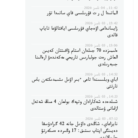
11:42, 04 تامىز 2026
الماتىدا ل ر ت قۇرىلىسى قاي ساتىدا تۇر
15:42, 03 تامىز 2026
زايسانداعى اۋەجاي قۇرىلىسى اياقتالۋعا تاياپ
قالدى
15:06, 03 تامىز 2026
ەلىمىزدە 70 جىلدان استام ۋاقىتتان كەيىن
العاش رەت جولبارىس تاريحي مەكەندەۋ ارەالىنا
جىبەرىلدى
14:52, 03 تامىز 2026
اباي وبلىسىندا تاعى ءبىر اۋىل ىشىمدىكتەن باس
تارتتى
14:23, 03 تامىز 2026
شىلدەدە شەكارادان وتپەك بولعان 4 مىڭ شەتەل
ازاماتى ۇستالدى
07:12, 03 تامىز 2026
نايزاعاي، شاڭدى داۋىل جانە 42 گرادۋسقا
دەيىنگى اپتاپ ىستىق: 17 وڭىردە ەسكەرتۋ