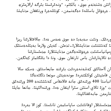
ئن ةشتةثةم جوق، بالکئم، ءوندئرئستئ بئرگة ارالارمئز»
ةرةؤئل باسئلدئ دةگةنمةن، کوثئلدةرئ ورنئققان مذنايشئ
ردئک. ونئث سةبةبئ دة جوق ةمةس ةدئ. جالاقئلارئنا ريزا
ئ کةنئشتئث مذنايشئلارئ-تذعئن. کةيئن ولارعا بةيئلدةستئک
پانياسئنئث ةرةؤئلدةگةن مذنايشئلارئ جذمئستارئنا
 تالاپتارئنان باس تارتقان جوق. ونئ دا بئلگئمئز کةلگةن.
عان أاحتالئق کةشةندةردئث بئرئنة جايعاستئق. ةسکة سالا
قامتيتئن کولئکتةردئ جوندةيتئن سوثعئ ذلگئدةگئ
تةحنيکامةن جابدئقتالعان کاسئپورئننان وزگة قاراجانباستا 400 ورئندئق جانة قالامقاس کةنئشئندة 200 ورئندئق
ئث ءوزئ تالاي استئن سئزا ايتقان ةدئ. ورئندالئپتئ. جانعا جايلئ
ارمةن جابدئقتالئپتئ.
سشئلار اؤقاتئنئث ساپاسئمةن تانئستئ. کوز الا بةردئ