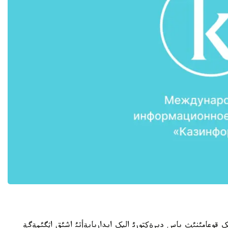
ک قوعامئنئث باس ديرةکتورئ اليک ايداربايةأتئ اشئق اثگئمةگة