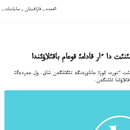
الەمدە
قازاقستان
ساياسات
ت
ئث دا ءار قادامئ قوعام باقئلاؤئندا
دة الةمنئث ءتورت کوزئ جاثاوزةنگة تئگئلگةن شاق. ول جةردةگئ
ئلاؤئنا ئلئنگةن.