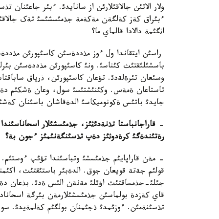
ولار الاتئن جالاقئلارئن از سانايدئ. ءبئر جاعئنان ت
ءبئراق کةز کةلگةن مةکةمة جذمئسشئسئ تةک جالاقئ تؤ
اثگئمة دالادا قالماي ما؟
راسئن ايتقاندا ول ءوز مذددةسئن کاسئپورئن مذددةسئ
باسشئلئقتئث کئناسئ. ونئ کاسئپورئن مذددةسئن بئرلة
وسئعان تئرةلةدئ. تؤعان کاسئپورئن، ذرپاق ساباقتاس
تاستاعان ةمةس. وکئنئشتئسئ سول، وعان ةشکئم دةر 
جايدئ باتئس ةکونوميکاسئ الدةقاشان باسئنان کةشئرد
-
قاراجانباستا تذنةدئثئز، جذمئسشئلار اسحاناسئندا
رةتئندةگئ کرةدوثئز دةپ تذسئنگةنئمئز ءجون بة؟
- مةن قاراپايئم جذمئسشئ وتباسئندا تؤئپ ءوستئم. ا
قولئم جةتة قويعان جوق. الدةبئر باستئقتئث، اکئمن
جئلئ-جذمساقتئث اؤئلئ مةنةن الئس ةدئ. بذعان دةيئ
قاي کةزدة بولماسئن جذمئسشئلارمةن بئرگة اسحاناد
تذسئنةمئن. ءوزئمدئ ذجئمنان بولگئم کةلمةيدئ. سون