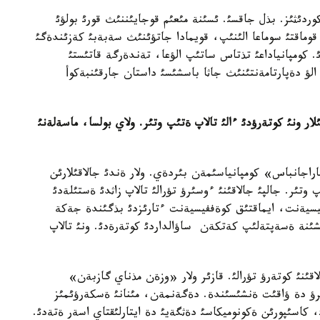
کوردئثئز. بذل جاقسئ. ئسئنة مئعئم قوجايئننئث قورئ بولؤئ
قوماقتئ سوماعا الئنئپ، قويمادا جاتؤئنئث سةبةبئ کةزئندةگئ
کومپانياداعئ تذتاس ساتئپ الؤعا، تةندةرگة قاتئستئ
ؤ دةپارتامةنتئنئث جاثا باسشئسئ داستان جارقئنبةکوأ
لار ونئ کوتةرؤدئ ءالئ تالاپ ةتئپ وتئر. ولاي بولسا، ماسةلةنئ
راجانباس» کومپانياسئمةن بئردةي. ولار ةندئ جالاقئلارئن
ئر. جالپئ جالاقئنئ ءوسئرؤ تؤرالئ تالاپ زاثدئ ةستئلةدئ
ففيسيةنت، ايماقتئق کوةففيسيةنت ءتارئزدئ بذگئندة جةکة
ئنة ةسةپتةلئپ کةتکةن ساؤالداردئ کوتةرةدئ. ونئ تالاپ
نئ کوتةرؤ تؤرالئ. قازئر ولار «وزةن مذناي گازبةن»
لادئ. ونئ تةثةستئرؤ دة ؤاقئت ةنشئسئندة. دةگةنمةن، مئنانئ ةسکةرؤئمئز
 کاسئپورئن ةکونوميکاسئ دةثگةيئ دة ايتارلئقتاي اسةر ةتةدئ.