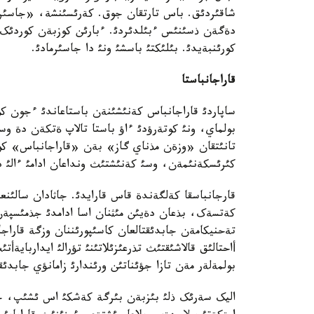
شاقئردئق. باس تارتقان جوق. کةرئسئنشة، «جاسئرات
دةگةن ذسئنئس ءبئلدئردئ. ءبارئن کوزبةن کوردئک. 
کورئنبةيدئ. بئلئکتئ باسشئ ونئ دا جاسئرمادئ.
قاراجانباستا
ساپاردئ قاراجانباس کةنئشئنةن باستاعاندئ ءجون کو
بولماي، ونئ کوتةرؤدئ ءاؤ باستا تالاپ ةتکةن دة وس
تانئتقان «وزةن مذناي گاز» بةن «قاراجانباس» کوم
کئرئسکةنئمةن، وسئ کةنئشتئث ونداعان ادامئ ءالئ دة
قارجانباسقا کةلگةندة قاس قارايدئ. جاثادان سالئن
کةتسةک، بذعان دةيئن مئثنان اسا ادامدئ جذمئسپةن 
أاحتالئق قالاشئقتئث تذرعئزئلاتئنئ تؤرالئ ايداربايةأت
بولمةلةر مةن تازا جؤئناتئن ورئندارئ زامانؤي جابدئقت
اليک سةرئک ذلئ بئزبةن بئرگة کةشکئ اس ئشئپ، جذمئ