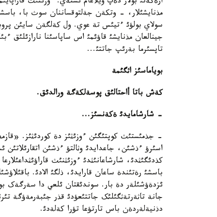
ارةکةتئ بولار دةپ ويلاعام ئشتةي. ءوزئنئث قاراپا
مذنايشئلار، - وتکةن جةلتوقساننان سوث با، باسشئم
سولاي بولؤئ ءتيئس تة عوي. ول کةلگةن سايئن پروبلة
جينالعان مذنايشئ قاؤئمئ اس ساپاسئنا نارازئلئق ءبئ
تاپسئرما بةرئپ جاتتئ...
بوياماسئز اثگئمة
کةش باتا أاحتالئق پوسةلکةگة ورالدئق
.
-
شارشامايدئ ةکةنسئز
...
- جذمئستئث کوپتئگئن ءوزئثئز دة کوردئثئز. «قازمذ
اسئرؤ ءذشئن، جاعدايدئ وثالتؤ ءذشئن اتقارئلاتئن ئ
کذدئگئثدئ، شارشاعانئثدئ ءوزئثنئث قاراؤئثداعئلارعا، 
باسشئ رةتئندة ساعان قارايدئ، ذلگئ الادئ. باقئلاؤشئ
ئزدةؤشئلةر دة بار. سوندئقتان ئلعي دا سةرگةک بولؤ
جانة تاثةرتةثگئلئک جاتتئعؤدئ قذر جئبةرمةؤگة تئرئ
دذنيةلةردةن باس تارتؤعا تؤرا کةلةدئ.