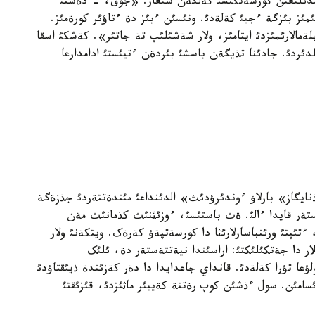
يئمدئلئعئن کورسةتکئسئ کةلگةن شئعار. «جوق، - دةستئ
ئز بئزگة ءجيئ کةلةدئ. ونئسئن ءبئز دة ءتاؤئر کورةمئز.
مالارئمئزدئ ايتامئز، ولار شةشئلئپ تة جاتئر». کةشکئ اسقا
لدئردئ. جادئنا تذيگةن باسشئ بئردةن ءتيئستئ ادامدارعا
نايگاز» بارلاؤ ءوندئرؤدئث» الدئنداعئ مئندةتتةردئ جذزةگة
ستةر قايدا ءالئ. ةث باستئسئ، ءوزئثنئث کذمانئث مةن
ءتئپتئ ورئنباسارلارئثا دا کورسةتپةؤ کةرةک. ويتکةنئ ولار
لار دا جةتکئلئکتئ: اراسئندا نيةتتةستةر دة، ئلئک
عا تؤرا کةلةدئ. قانداي جاعدايدا دا دةر کةزئندة ذيئقتاؤدئ
سامئن. سول ءذشئن کوپ رةتتة کةيبئر ماثئزدئ، قئزئقتئ