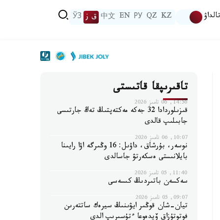
الداۋ
KZ
QZ
РУ
EN
中文
ق ز
ЎЗ
تاقىرىپقا قاتىستى
14:56, 06 تامىز 2026
قىزىلوردادا 32 جەكە مەكتەپتىڭ تەڭ جارتىسى
جابىلىپ قالدى
10:07, 06 تامىز 2026
نوسەر، بۇرشاق، داۋىل: 16 وڭىرگە اۋا رايىنا
بايلانىستى ەسكەرتۋ جاسالدى
11:40, 05 تامىز 2026
سەكسەن باتىردىڭ كىسەسى
09:07, 05 تامىز 2026
تيان-شان قوڭىر ايۋىنىڭ سيرەك ساتتەرىن
فوتوتۇزاق ۆيدەوعا ءتۇسىرىپ الدى