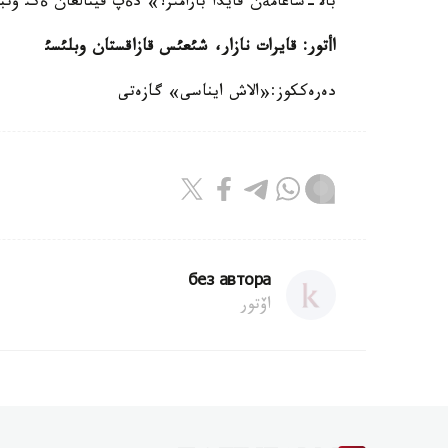
بالا-شاعامةن قايدا بارامئز؟» دةپ قينالعان ةكئ وتبا
اأتور: قايرات نازار، شئعئس قازاقستان وبلئسئ
دەرەككوز:«الاش ايناسى» گازەتى
без автора
اۆتور