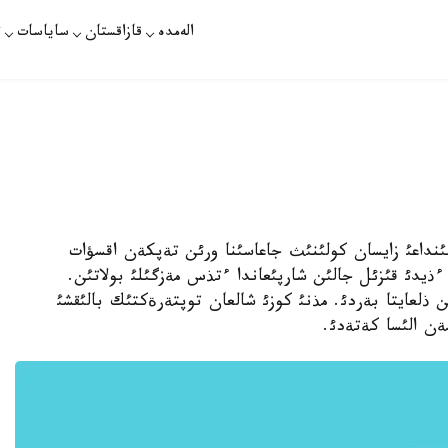
الەمدە
قازاقستان
ساياسات
ت
م اؤدانئنداعئ زايسان كولئنئث جاعاسئنا ورئن تةپكةن اقسؤات
ءذيدئ قئزئل جالئن شارپئعاندا ءتذس مةزگئلئ بولاتئن.
لعايتا بةردئ. مذنئ كوزئ شالعان توپتةرةكتئك بالئقشئ
ةن الئسا كةتةدئ.