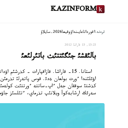
KAZINFORM
ترەند:
اقوردا
تاعايىنداۋ
وقيعا
2026-سايلاۋ
15:23, 15 قاراشا 2012
بالئقشئ جئگئتتئث باتئرلئعئ
استانا. 15- قاراشا. قازاقپارات - كذرشئ
اؤئلئندا ءورت بولعان ةدئ. قوس پاتةرلئ تذرعئن 
كذشتئ سوققان جةل ءاپ-ساتتة ءورتتئث كولةمئن ذ
سةرئك ارشابةكوأ ويلانئپ تذرماي، ءتئلسئز جاؤم