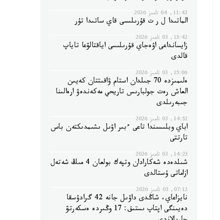
11:42, 04 تامىز 2026
الماتىدا ل ر ت قۇرىلىسى قاي ساتىدا تۇر
15:42, 03 تامىز 2026
زايسانداعى اۋەجاي قۇرىلىسى اياقتالۋعا تاياپ
قالدى
15:06, 03 تامىز 2026
ەلىمىزدە 70 جىلدان استام ۋاقىتتان كەيىن
العاش رەت جولبارىس تاريحي مەكەندەۋ ارەالىنا
جىبەرىلدى
14:52, 03 تامىز 2026
اباي وبلىسىندا تاعى ءبىر اۋىل ىشىمدىكتەن باس
تارتتى
14:23, 03 تامىز 2026
شىلدەدە شەكارادان وتپەك بولعان 4 مىڭ شەتەل
ازاماتى ۇستالدى
07:12, 03 تامىز 2026
نايزاعاي، شاڭدى داۋىل جانە 42 گرادۋسقا
دەيىنگى اپتاپ ىستىق: 17 وڭىردە ەسكەرتۋ