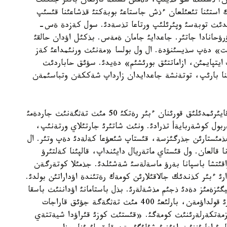
ن. ذستئنة سؤ قذيئپ، دةمئن ئشئنة تارتقان باتئر جئگئت
 استئنا تئعئلعان ءذش جاستاعئ بوبةكتئ قذشاعئنا قئسئپ
ذيدئث توبةسئ وپئرئلئپ ورتاعا تذسةدئ. سول كةزدة ةس-
رؤحانادا جاتئر. جاعدايئ جامان ةمةس. بذكئل اؤدان حالقئ
ت» دةپ سذيسئنؤدة. ال ول بولسا «مةنئث ورنئمداعئ كةز
ايتپايمئن، ازاماتتئق بورئشئم» دةيدئ. سؤئق حاباردئث
ئلئنا بارئپ، توتةنشة جاعدايدان زارداپ شةككةن وتباسئمةن
اؤئرلئق بولئسسة جةثئلدةيدئ ةمةس پة؟ اؤداندئق قايئرئمدئلئق قورئنان ءبئر رةتكئ 50 مئث تةثگةنئث جاردةمئ
بول كوشةربايةأ تذرادئ. ونئث شاتئرئ جارتئلاي ورتةنئپ،
مئستارئن جذرگئزسة، قئستاپ شئعؤعا كةلةدئ دةپ وتئر. ال
 قالعان. ول قئستاي ماتةريال دايئنداپ، قالپئنا كةلتئرؤ
ؤاقئتشا باسپانا بةرؤ ماسةلةسئ شةشئلدئ. جذمئلا كوتةرگةن
 ءبئر كذندئك جالاقئلارئن كومةك رةتئندة اؤداراتئن بولدئ.
گئزةمئز دةدئ ذجئم مذشةلةرئ. بذل باستامانئ اؤداننئث باسقا
دا قايئرئمدئ كاسئپكةرلةرئ مةن قولئ اشئق تذرعئندارئ قولداؤمةن، بارلئعئ 400 مئث تةثگةگة جؤئق قاراجات
 مةكةمة قئزمةتكةرلةرئنئث كومةگئ. «قئستئث كوزئ قئراؤدا شيةتتةي