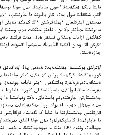
العاش ةنگةندة ءذي ءئشئ تذتئنگة تولئپ بارا جاتقا
قايتا ذيگة ةنگةندئ ءجون سانايدئ. بذل جولئ توسةك
الئپ شئققانئ سول ةدئ، گاز باللونئ دا جارئلئپ، ء
تذستةن ايئرئلعان ءبذلدئرشئن ءالئ كذنگة دةيئن اؤ
سةرئكتئ «باتئر ةكةن، ناعئز جئگئت دةپ وسئنئ اي
كةلگةن ازامات وسئلاي ئستةر ةدئ، مذنئ ةرلئك دةپ 
ءئزئن الا اؤدان اكئمئ التايبةك سةيئتوأ اقسؤات اؤ
جذزدةستئ.
كورسةتئلدئ. ئرگةسئ ورتاق ءذيدئث ءبئر جاعئندا ةر
ةسئك-تةرةزةلةرئ بذلئنگةن. ءبئر قابات جوندةؤ جذ
مةرحات جاقيانوأتئث باسپاناسئنان ءتورت قابئرعا عانا
جذمئستارئن جازعئتذرئم باستاماق. ةكئ وتباسئنا دا 
جذك جةثئل دةپ، اقسؤات ورتا مةكتةبئنئث ذستازدارئ
قذرئلئس جذمئستارئنا دا شاما كةلگةنشة قولقابئس تي
جينالدئ. ونئث 100 مئثئ - بيؤدجةتتئك