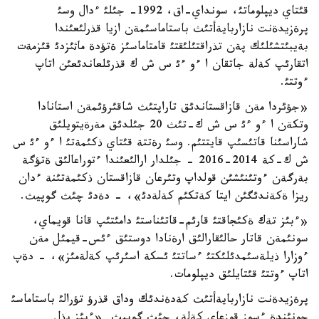
قئتاي ديپلوماتئ، سونداي-اق، 1992- جئلئ ءدال وسئ
پرةزيدةنت نازاربايةأتئث باستاماسئمةن ازيا قذرلئعئندا
بةيبئتشئلئك پةن تذراقتئلئقتئ قامتاماسئز ةتؤدة ماثئزدئ قئزمةت
اتقارئپ كةلة جاتقان ا ءو ءئ س ش ك قذرئلعاندئعئن اتاپ
ءوتتئ.
«جؤئردا مةن قازاقستاندئق تاراپتئث شاقئرؤئمةن استانادا
وتكةن ا ءو ءئ س ش ك-تئث 20 جئلدئق مةرةيتويلئق
شاراسئنا قاتئسئپ قايتتئم. وسئ رةتتة قئتاي ذكئمةتئ ا ءو ءئ س
ش ك-كة 2014-2016 - جئلدار ارالئعئندا ءتوراعالئق ةتؤگة
بةرگةن ءوتئنئشئن قولداپ وتئرعان قازاقستان ذكئمةتئنة ءدان
ريزا ةكةندئگئن ايتا كةتكئم كةلةدئ»، - دةدئ چئث گوپيث.
«ءبئز تةك ةكئجاقتئ قارئم-قاتئناستئ دامئتئپ قانا قويماي،
سونئمةن قاتار حالئقارالئق ارةنادا دوستئق ءئس-قيمئل مةن
ءوزارا ذيلةسئمدئلئكتئ ءساتتئ ئسكة اسئرئپ كةلةمئز»، - دةپ
اتاپ ءوتتئ قئتايلئق ديپلومات.
پرةزيدةنت نازاربايةأتئث كةدةندئك وداق قذرؤ تؤرالئ باستاماسئ
جونئندة ءسوز قوزعاي كةلة، چئث گوپيث «ءبئز بذل