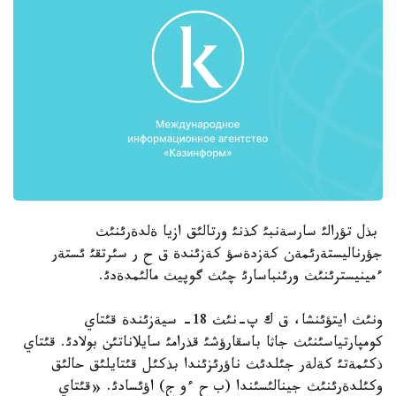
بذل تؤرالئ سارسةنبئ كذنئ ورتالئق ازيا ةلدةرئنئث
جؤرناليستةرئمةن كةزدةسؤ كةزئندة ق ح ر سئرتقئ ئستةر
ءمينيسترئنئث ورئنباسارئ چئث گوپيث مالئمدةدئ.
ونئث ايتؤئنشا، ق ك پ-نئث 18- سيةزئندة قئتاي
كومپارتياسئنئث جاثا باسقارؤشئ قذرامئ سايلاناتئن بولادئ. قئتاي
ذكئمةتئ كةلةر جئلدئث ناؤرئزئندا بذكئل قئتايلئق حالئق
وكئلدةرئنئث جينالئسئندا (ب ح ءو ج) اؤئسادئ. «قئتاي