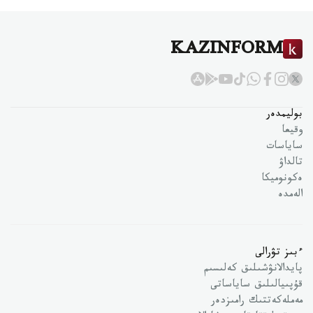
KAZINFORM
بوليمدەر
وقيعا
ساياسات
تالداۋ
ەكونوميكا
الەمدە
ءبىز تۋرالى
پايدالانۋشىلىق كەلىسىم
قۇپىيالىلىق ساياساتى
مەملەكەتتىك رامىزدەر