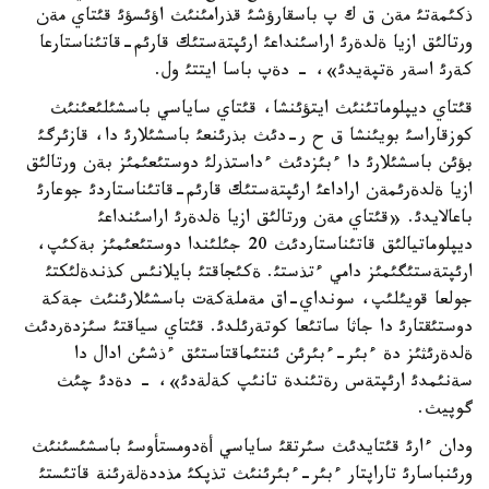
ذكئمةتئ مةن ق ك پ باسقارؤشئ قذرامئنئث اؤئسؤئ قئتاي مةن
ورتالئق ازيا ةلدةرئ اراسئنداعئ ارئپتةستئك قارئم-قاتئناستارعا
كةرئ اسةر ةتپةيدئ»، - دةپ باسا ايتتئ ول.
قئتاي ديپلوماتئنئث ايتؤئنشا، قئتاي ساياسي باسشئلئعئنئث
كوزقاراسئ بويئنشا ق ح ر-دئث بذرئنعئ باسشئلارئ دا، قازئرگئ
بؤئن باسشئلارئ دا ءبئزدئث ءداستذرلئ دوستئعئمئز بةن ورتالئق
ازيا ةلدةرئمةن اراداعئ ارئپتةستئك قارئم-قاتئناستاردئ جوعارئ
باعالايدئ. «قئتاي مةن ورتالئق ازيا ةلدةرئ اراسئنداعئ
ديپلوماتيالئق قاتئناستاردئث 20 جئلئندا دوستئعئمئز بةكئپ،
ارئپتةستئگئمئز دامي ءتذستئ. ةكئجاقتئ بايلانئس كذندةلئكتئ
جولعا قويئلئپ، سونداي-اق مةملةكةت باسشئلارئنئث جةكة
دوستئقتارئ دا جاثا ساتئعا كوتةرئلدئ. قئتاي سياقتئ سئزدةردئث
ةلدةرئثئز دة ءبئر-ءبئرئن ئنتئماقتاستئق ءذشئن ادال دا
سةنئمدئ ارئپتةس رةتئندة تانئپ كةلةدئ»، - دةدئ چئث
گوپيث.
ودان ءارئ قئتايدئث سئرتقئ ساياسي أةدومستأوسئ باسشئسئنئث
ورئنباسارئ تاراپتار ءبئر-ءبئرئنئث تذپكئ مذددةلةرئنة قاتئستئ