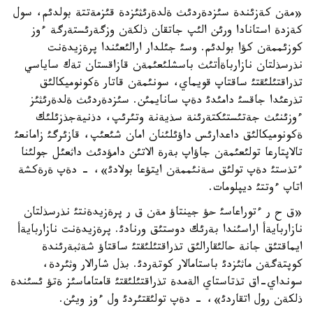
«مةن كةزئندة سئزدةردئث ةلدةرئثئزدة قئزمةتتة بولدئم، سول
كةزدة استانادا ورئن الئپ جاتقان ذلكةن وزگةرئستةرگة ءوز
كوزئممةن كؤا بولدئم. وسئ جئلدار ارالئعئندا پرةزيدةنت
نذرسذلتان نازارباةأتئث باسشلئعئمةن قازاقستان تةك ساياسي
تذراقتئلئقتئ ساقتاپ قويماي، سونئمةن قاتار ةكونوميكالئق
تذرعئدا جاقسئ دامئدئ دةپ سانايمئن. سئزدةردئث ةلدةرئثئز
ءوزئنئث جةتئستئكتةرئنة سذيةنة وتئرئپ، دذنيةجذزئلئك
ةكونوميكالئق داعدارئس داؤئلئنان امان شئعئپ، قازئرگئ زامانعئ
تالاپتارعا تولئعئمةن جاؤاپ بةرة الاتئن دامؤدئث داثعئل جولئنا
ءتذستئ دةپ تولئق سةنئممةن ايتؤعا بولادئ»، - دةپ ةرةكشة
اتاپ ءوتتئ ديپلومات.
«ق ح ر ءتوراعاسئ حؤ جينتاؤ مةن ق ر پرةزيدةنتئ نذرسذلتان
نازاربايةأ اراسئندا بةرئك دوستئق ورنادئ. پرةزيدةنت نازاربايةأ
ايماقتئق جانة حالئقارالئق تذراقتئلئقتئ ساقتاؤ شةثبةرئندة
كوپتةگةن ماثئزدئ باستامالار كوتةردئ. بذل شارالار وثئردة،
سونداي-اق تذتاستاي الةمدة تذراقتئلئقتئ قامتاماسئز ةتؤ ئسئندة
ذلكةن رول اتقاردئ»، - دةپ تولئقتئردئ ول ءوز ويئن.