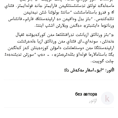
ماسةلةگة تولئق تذسئنئستئكپةن قارايمئز جانة قولدايمئز. قئتاي
ك و قذرؤ باستاماسئنئث ءساتتئ بولؤئنا شئن نيةتپةن
تئلةكتةس. ءبئز بذل وداقپةن دة ارئپتةستئك قارئم-قاتئناس
ورناتؤعا دايئنبئز» دةگةن ويلارئن اشئپ ايتتئ.
«ءبئز ورتالئق ازيانئث تذراقتئلئعئ مةن كوركةيؤئنة ئقپال
ةتةتئن، سونداي-اق قئتاي مةن ورتالئق ازيا ةلدةرئنئث
ارئپتةستئگئ مةن دوستئعئنئث دامؤئن كوزدةيتئن كةز كةلگةن
يگئ باستامالارعا قولداؤ بئلدئرةمئز»، - دةپ ءسوزئن تذيئندةدئ
چئث گوپيث.
اأتور: ءابؤ-اسقار مةكةش ذلئ
без автора
اۆتور