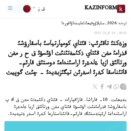
KAZINFORM
ق ز
ترەند:
2026-سايلاۋ
وقيعا
تاعايىنداۋ
اقوردا
20:53, 14 قاراشا 2012
وزةكتئ تاقئرئپ: قئتاي كومپارتياسئ باسقارؤشئ
قذرامئ مةن قئتاي ذكئمةتئنئث اؤئسؤئ ق ح ر مةن
ورتالئق ازيا ةلدةرئ اراسئنداعئ دوستئق قارئم-
قاتئناسقا كةرئ اسةرئن تيگئزبةيدئ - چئث گوپيث
بةيجئث. 10- قاراشا. قازاقپارات - قئتاي ذكئمةتئ مةن ق ك پ
باسقارؤشئ قذرامئنئث اؤئسؤئ قئتاي مةن ورتالئق ازيا ةلدةرئ
اراسئنداعئ ارئپتةستئك قارئم-قاتئناستارعا كةرئ اسةر ةتپةيدئ.