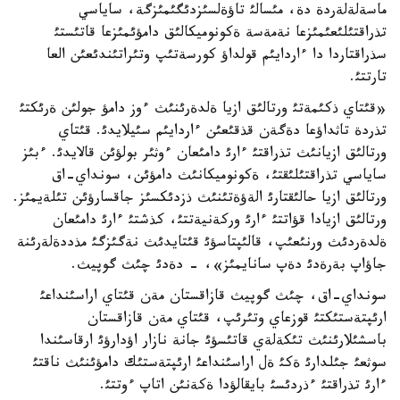
ماسةلةلةردة دة، مئسالئ تاؤةلسئزدئگئمئزگة، ساياسي
تذراقتئلئعئمئزعا نةمةسة ةكونوميكالئق دامؤئمئزعا قاتئستئ
سذراقتاردا دا ءاردايئم قولداؤ كورسةتئپ وتئراتئندئعئن العا
تارتتئ.
«قئتاي ذكئمةتئ ورتالئق ازيا ةلدةرئنئث ءوز دامؤ جولئن ةرئكتئ
تذردة تاثداؤعا دةگةن قذقئعئن ءاردايئم سئيلايدئ. قئتاي
ورتالئق ازيانئث تذراقتئ ءارئ دامئعان ءوثئر بولؤئن قالايدئ. ءبئز
ساياسي تذراقتئلئقتئ، ةكونوميكانئث دامؤئن، سونداي-اق
ورتالئق ازيا حالئقتارئ الةؤةتئنئث ذزدئكسئز جاقسارؤئن تئلةيمئز.
ورتالئق ازيادا قؤاتتئ ءارئ وركةنيةتتئ، كذشتئ ءارئ دامئعان
ةلدةردئث ورنئعئپ، قالئپتاسؤئ قئتايدئث نةگئزگئ مذددةلةرئنة
جاؤاپ بةرةدئ دةپ سانايمئز»، - دةدئ چئث گوپيث.
سونداي-اق، چئث گوپيث قازاقستان مةن قئتاي اراسئنداعئ
ارئپتةستئكتئ قوزعاي وتئرئپ، قئتاي مةن قازاقستان
باسشئلارئنئث تئكةلةي قاتئسؤئ جانة نازار اؤدارؤئ ارقاسئندا
سوثعئ جئلدارئ ةكئ ةل اراسئنداعئ ارئپتةستئك دامؤئنئث ناقتئ
ءارئ تذراقتئ ءذردئسئ بايقالؤدا ةكةنئن اتاپ ءوتتئ.