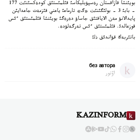
بويئنشا قازاقستان رةسپؤبليكاسئ قئلمئستئق كودةكسئنئث 177
- بابئ 3 - بولئگئنئث «گ» تارماعئ ياعني قئزمةت جاعدايئن
پايدالانؤ مةن الاياقتئق جاساؤ دةرةگئ بويئنشا قئلمئستئق ءئس
قوزعالدئ. قئلمئستئق ءئس تةرگةلؤدة.
باتئربةك قؤاندئق ذلئ
без автора
اۆتور
KAZINFORM