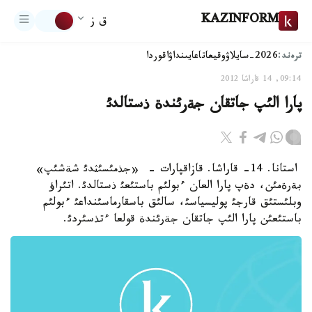
KAZINFORM
ق ز
ترەند:
2026-سايلاۋ
وقيعا
تاعايىنداۋ
اقوردا
09:14, 14 قاراشا 2012
پارا الئپ جاتقان جةرئندة ذستالدئ
استانا. 14- قاراشا. قازاقپارات - «جذمئسئثدئ شةشئپ»
بةرةمئن، دةپ پارا العان ءبولئم باستئعئ ذستالدئ. اتئراؤ
وبلئستئق قارجئ پوليسياسئ، سالئق باسقارماسئنداعئ ءبولئم
باستئعئن پارا الئپ جاتقان جةرئندة قولعا ءتذسئردئ.