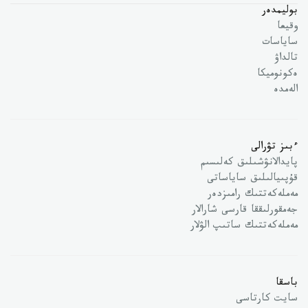
بوليمدەر
وقيعا
ساياسات
تالداۋ
ەكونوميكا
الەمدە
ءبىز تۋرالى
پايدالانۋشىلىق كەلىسىم
قۇپىيالىلىق ساياساتى
مەملەكەتتىك رامىزدەر
جەمقورلىققا قارسى شارالار
مەملەكەتتىك ساتىپ الۋلار
باسقا
سايت كارتاسى