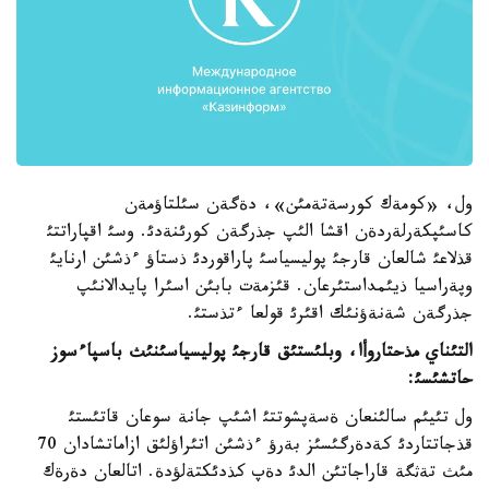
ول، «كومةك كورسةتةمئن»، دةگةن سئلتاؤمةن
كاسئپكةرلةردةن اقشا الئپ جذرگةن كورئنةدئ. وسئ اقپاراتتئ
قذلاعئ شالعان قارجئ پوليسياسئ پاراقوردئ ذستاؤ ءذشئن ارنايئ
وپةراسيا ذيئمداستئرعان. قئزمةت بابئن اسئرا پايدالانئپ
جذرگةن شةنةؤنئك اقئرئ قولعا ءتذستئ.
التئناي مذحتاروأا، وبلئستئق قارجئ پوليسياسئنئث باسپاءسوز
حاتشئسئ:
ول تئيئم سالئنعان ةسةپشوتتئ اشئپ جانة سوعان قاتئستئ
قذجاتتاردئ كةدةرگئسئز بةرؤ ءذشئن اتئراؤلئق ازاماتشادان 70
مئث تةثگة قاراجاتئن الدئ دةپ كذدئكتةلؤدة. اتالعان دةرةك