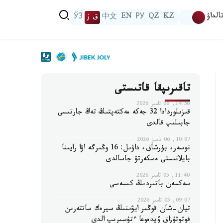
الداۋ
KZ
QZ
РУ
EN
中文
ق ز
ЎЗ
تاقىرىپقا قاتىستى
14:56, 06 تامىز 2026
قىزىلوردادا 32 جەكە مەكتەپتىڭ تەڭ جارتىسى
جابىلىپ قالدى
10:07, 06 تامىز 2026
نوسەر، بۇرشاق، داۋىل: 16 وڭىرگە اۋا رايىنا
بايلانىستى ەسكەرتۋ جاسالدى
11:40, 05 تامىز 2026
سەكسەن باتىردىڭ كىسەسى
09:07, 05 تامىز 2026
تيان-شان قوڭىر ايۋىنىڭ سيرەك ساتتەرىن
فوتوتۇزاق ۆيدەوعا ءتۇسىرىپ الدى