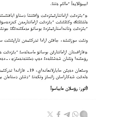
ابيبؤللايةأ ءمالئم ةتتئ.
«ءبئزدئث ازاماتتارئمئزدئث ؤاقئتشا ذستاؤ اباقتئسئن
ةلشئلئك وكئلئنئث ءبئزدئث ازاماتتارمةن كةزدةسؤئ وت
ءبئزدئث وتانداستارئمئزدئ بوساتؤ مذمكئندئگئ جون
ونئث سوزئنشة، جاقئن ارادا تذركئمةن تاراپئنئث 
«قازاقستان ازاماتتارئن بوساتؤ ماسةلةسئ ءبئزدئث ة
رؤحئندا وثئنان شةشئلةدئ دةپ ذمئتتةنةمئز»،-دةدئ ا
ةلدئث شةكاراسئن زاثسئز وتكةنئ ءذشئن ذستاعان بول
اأتور: رؤسلان عابباسوأ