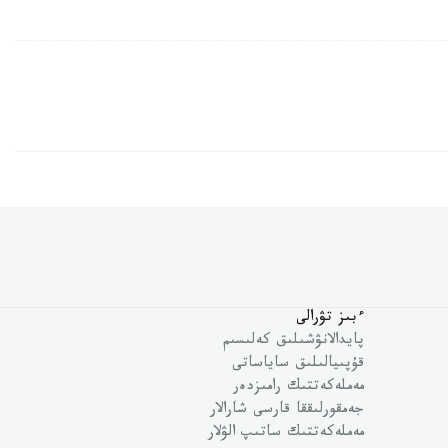
ءبىز تۋرالى
پايدالانۋشىلىق كەلىسىم
قۇپىيالىلىق ساياساتى
مەملەكەتتىك رامىزدەر
جەمقورلىققا قارسى شارالار
مەملەكەتتىك ساتىپ الۋلار