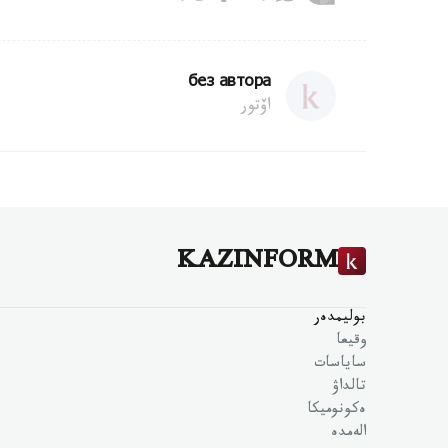
без автора
اۆتور
KAZINFORM
بوليمدەر
وقيعا
ساياسات
تالداۋ
ەكونوميكا
الەمدە