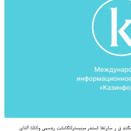
ينگتة ق ر سئرتقئ ئستةر مينيسترلئگئنئث رةسمي وكئلئ التاي