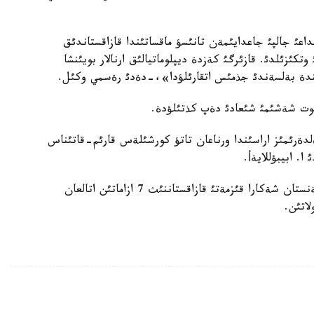
داعئ جالپئ جاعدايئمةن تانئسؤ ماقساتئندا قازاقستاندئق
كئزئلدئ. قازئرگئ كةزدة ديپلوماتيالئق ارنالار بويئنشا
ئندة بةلسةندئ جذمئس اتقارئلؤدا»،-دةدئ رةسمي وكئل.
سوت شةشئمئ شئعادئ دةپ كذتئلؤدة.
لدةرئمئز اراسئندا ورناعان تاتؤ كورشئلةس قارئم-قاتئناس
. ابيبؤللايةأ.
وسئعان دةيئن حابارلانعانداي، 19- قازاندا تذركئمةنستان شةكارا قئزمةتئ قازاقستاننئث 7 ازاماتئن اتالعان
اتئن.