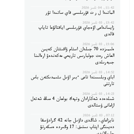
11:42, 04 تامىز 2026
الماتىدا ل ر ت قۇرىلىسى قاي ساتىدا تۇر
15:42, 03 تامىز 2026
زايسانداعى اۋەجاي قۇرىلىسى اياقتالۋعا تاياپ
قالدى
15:06, 03 تامىز 2026
ەلىمىزدە 70 جىلدان استام ۋاقىتتان كەيىن
العاش رەت جولبارىس تاريحي مەكەندەۋ ارەالىنا
جىبەرىلدى
14:52, 03 تامىز 2026
اباي وبلىسىندا تاعى ءبىر اۋىل ىشىمدىكتەن باس
تارتتى
14:23, 03 تامىز 2026
شىلدەدە شەكارادان وتپەك بولعان 4 مىڭ شەتەل
ازاماتى ۇستالدى
07:12, 03 تامىز 2026
نايزاعاي، شاڭدى داۋىل جانە 42 گرادۋسقا
دەيىنگى اپتاپ ىستىق: 17 وڭىردە ەسكەرتۋ