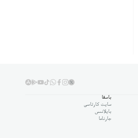
باسقا
سايت كارتاسى
بايلانىس
جارناما