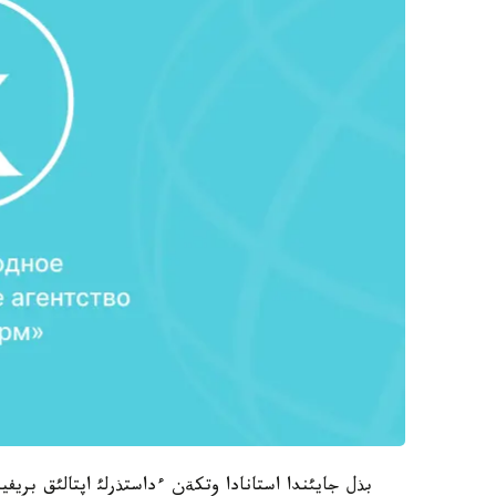
بذل جايئندا استانادا وتكةن ءداستذرلئ اپتالئق بريف