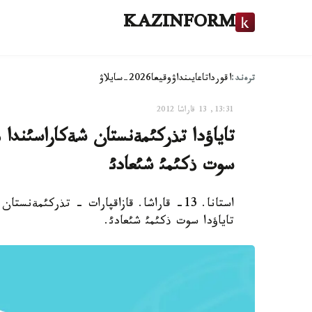
KAZINFORM
ترەند:
اقوردا
تاعايىنداۋ
وقيعا
2026-سايلاۋ
13:31, 13 قاراشا 2012
تاياؤدا تذركئمةنستان شةكاراسئندا ذست
سوت ذكئمئ شئعادئ
استانا. 13- قاراشا. قازاقپارات - تذركئمةنس
تاياؤدا سوت ذكئمئ شئعادئ.