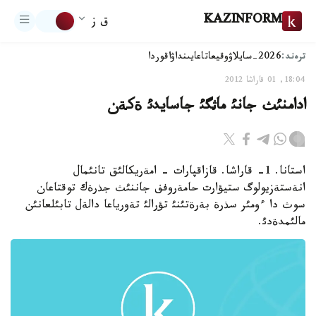
KAZINFORM
ق ز
ترەند:
2026-سايلاۋ
وقيعا
تاعايىنداۋ
اقوردا
18:04, 01 قاراشا 2012
ادامنئث جانئ ماثگئ جاسايدئ ةكةن
استانا. 1- قاراشا. قازاقپارات - امةريكالئق تانئمال
انةستةزيولوگ ستيؤارت حامةروفف جاننئث جذرةك توقتاعان
سوث دا ءومئر سذرة بةرةتئنئ تؤرالئ تةورياعا دالةل تابئلعانئن
مالئمدةدئ.