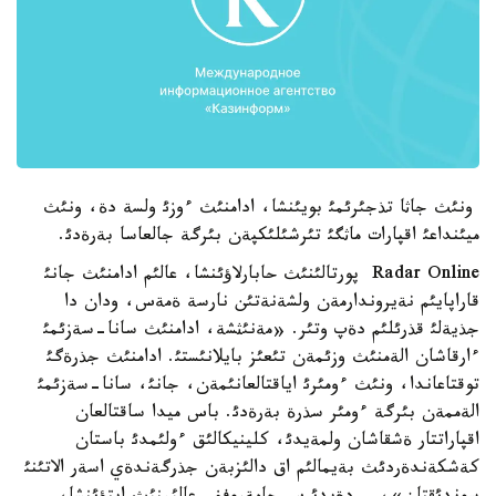
ونئث جاثا تذجئرئمئ بويئنشا، ادامنئث ءوزئ ولسة دة، ونئث
ميئنداعئ اقپارات ماثگئ تئرشئلئكپةن بئرگة جالعاسا بةرةدئ.
Radar Online پورتالئنئث حابارلاؤئنشا، عالئم ادامنئث جانئ
قاراپايئم نةيروندارمةن ولشةنةتئن نارسة ةمةس، ودان دا
جذيةلئ قذرئلئم دةپ وتئر. «مةنئثشة، ادامنئث سانا-سةزئمئ
ءارقاشان الةمنئث وزئمةن تئعئز بايلانئستئ. ادامنئث جذرةگئ
توقتاعاندا، ونئث ءومئرئ اياقتالعانئمةن، جانئ، سانا-سةزئمئ
الةممةن بئرگة ءومئر سذرة بةرةدئ. باس ميدا ساقتالعان
اقپاراتتار ةشقاشان ولمةيدئ، كلينيكالئق ءولئمدئ باستان
كةشكةندةردئث بةيمالئم اق دالئزبةن جذرگةندةي اسةر الاتئنئ