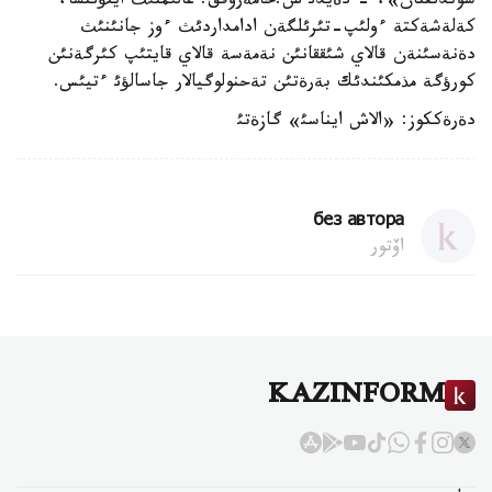
سوندئقتان»، - دةيدئ س.حامةروفف. عالئمنئث ايتؤئنشا،
كةلةشةكتة ءولئپ-تئرئلگةن ادامداردئث ءوز جانئنئث
دةنةسئنةن قالاي شئققانئن نةمةسة قالاي قايتئپ كئرگةنئن
كورؤگة مذمكئندئك بةرةتئن تةحنولوگيالار جاسالؤئ ءتيئس.
دةرةككوز: «الاش ايناسئ» گازةتئ
без автора
اۆتور
KAZINFORM