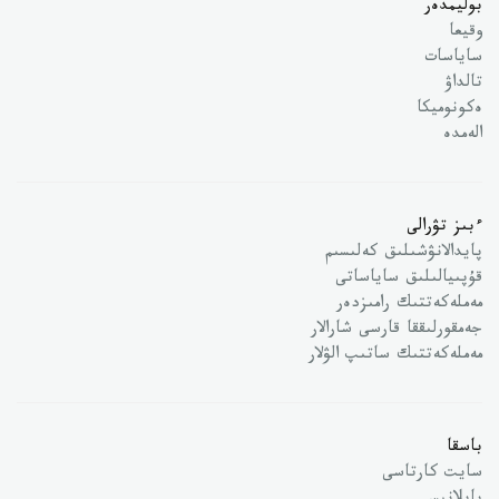
بوليمدەر
وقيعا
ساياسات
تالداۋ
ەكونوميكا
الەمدە
ءبىز تۋرالى
پايدالانۋشىلىق كەلىسىم
قۇپىيالىلىق ساياساتى
مەملەكەتتىك رامىزدەر
جەمقورلىققا قارسى شارالار
مەملەكەتتىك ساتىپ الۋلار
باسقا
سايت كارتاسى