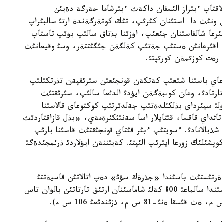
اقتاپ ءبئراز الئسقان داكةث ءبئرشاما جةرگة دةيئن
ن ونئث دا استئنان كئرئپ، تئك كوتةرگةندة ارتئ سالبئراپ
ئرعا شالقاسئنان جئعئپ، اؤزئنا بذتاق سالئپ بؤئپ تاستاپ
ث اقئرعانئن ةستئپ جةتئپ كةلگةن جئگئتتةر، وسئ وقيعانئث
 رةت كوزئمةن كورئپتئ.
اعاي باسئنا شئعئپ كةتكةن قونجئعئن سئرئقپةن تذرتكئلئپ
ارتادئ، وعان كونبةگةن ايؤدئ الدئعا سالئپ، سئرئقتئث
لئ سيئرداي بذلكئلدةتئپ جةلدئرتئپ كوكتوعاي قالاسئنا
اثداي قاقسا، قئتايلار اسا سةنئثكئرةمةي، «بذل قازاقتاردئث
شذبالانادئ. ءسويتئپ ءبئر قئتاي قونجئقتئث قاسئنا بارئپ
وپشئلئك زورعا ايئرئپ الئپتئ. كةيئننةن ايؤلاردئ ذرئمجئدةگئ
ةرتئستئث باسئندا «جذرةك سؤئ» دةپ اتالاتئن قاسيةتتئ
اراسان كذنئ بذگئنگة دةيئن بار. سول اراساننئث باسئندا سالماعئ 800 كةلئ شاماسئنان ارتئق تارتاتئن بالؤان تاس