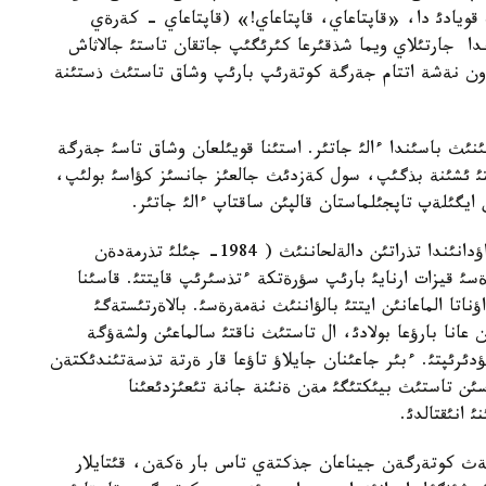
ويادئ دا، «قاپتاعاي، قاپتاعاي!» (قاپتاعاي - كةرةي
ا جارتئلاي ويما شذقئرعا كئرئگئپ جاتقان تاستئ جالاثاش
ن نةشة اتتام جةرگة كوتةرئپ بارئپ وشاق تاستئث ذستئنة
ئث باسئندا ءالئ جاتئر. استئنا قويئلعان وشاق تاسئ جةرگة
تئ ئشئنة بذگئپ، سول كةزدئث جالعئز جانسئز كؤاسئ بولئپ،
ايگئلةپ تاپجئلماستان قالپئن ساقتاپ ءالئ جاتئر.
بيئلعئ جئلدئث تامئز ايئندا الماتئ وبئلئسئ، شةلةك اؤدانئندا تذراتئن دالةلحاننئث ( 1984- جئلئ تذرمةدةن
سئ قيزات ارنايئ بارئپ سؤرةتكة ءتذسئرئپ قايتتئ. قاسئنا
تا الماعانئن ايتتئ بالؤاننئث نةمةرةسئ. بالاةرتئستةگئ
 عانا بارؤعا بولادئ، ال تاستئث ناقتئ سالماعئن ولشةؤگة
ؤدئرئپتئ. ءبئر جاعئنان جايلاؤ تاؤعا قار ةرتة تذسةتئندئكتةن
ئن تاستئث بيئكتئگئ مةن ةنئنة جانة تئعئزدئعئنا
ةث كوتةرگةن جيناعان جذكتةي تاس بار ةكةن، قئتايلار