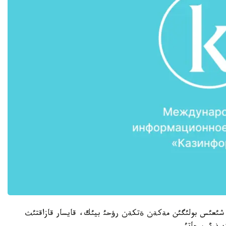
ئ شئعئس بولئگئن مةكةن ةتكةن رؤحئ بيئك، قايسار قازاقتئث