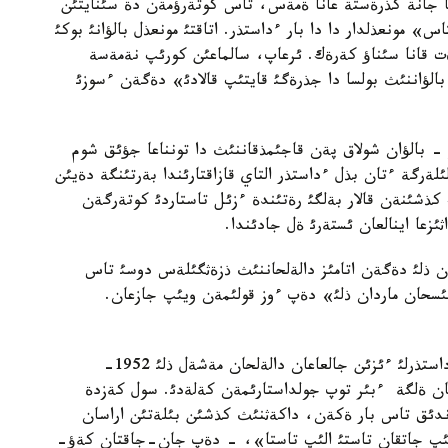
ا جانة كذرةستة عانا ةمةس، تاس كوتةرؤمةن دة سئنايتئن
» مونعذلدار دا دا بار ءداستذر. اتاقتئ مونعذل بالؤانئ بوكئ
 قانا سئناؤ كةرةك. ئرعاپ، سالماعئن كورئپ نةمةسة
بالؤاننئث بولسا دا جذرةگئ قايتئپ قالادئ» دةگةن ءسوزئ
ر - بالؤان شولاق پةن قاجئمذقاننئث دا تونناعا جؤئق شوم
ةرگة ءتان بذل ءداستذر التاي قازاقتارئندا بةرتئنگة دةيئن
 كذشئنةن قالار بةلگئ رةتئندة ءزئل تاستاردئ كوتةرگةن
ئزعا اينالعان ئستةرئ ةل جادئندا.
ان ذلئ دةگةن اتامئز دالةلحاننئث ذزةثگئلةس دوسئ تاس
 1952- جئل. جازعان ةلئسحان ماردان ذلئ» دةپ ءوز قولئمةن ويئپ جازعان.
وزئنةن بذرئن ءومئر سذرگةن داثقتئ بالؤانداردئث ءداستذرلئ ءئزئن جالعاعان دالةلحان مةشةل ذلئ 1952-
ن ةلگة ءبئر توپ جولداستارئمةن كةلةدئ. سول كةزدة
دئق تاس بار ةكةن، داكةثنئث كذشئن بئلةتئن اراسان
اسئپ جاتقان تاستئ الئپ تاستا»، - دةپ جان-جاقتان كةؤ-