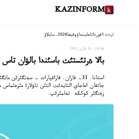
KAZINFORM
ترەند:
اقوردا
تاعايىنداۋ
وقيعا
2026-سايلاۋ
14:36, 31 قازان 2012
بالا ةرتئستئث باسئندا بالؤان تاس
استانا. 31- قازان. قازاقپارات - سةثگئرئن
جاتقان اعاجاي التايدئث التئن تاؤلارئ مئزعئماس م
زةثگئر كوككة تةلمئرئپ.