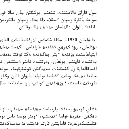
ذرپاعئ دا بذل كذندةدة بايئرعئ اتا قونئسئندا ءومئر 
سول قازاق دالاسئنئث شئعئس بولئگئن جان سالا قورع
سوثعئ باتئرئ وسپان ءسئلام ذلئ ةدئ. وسپان باتئرمة
اتاقتئ بالؤان دالةلحان مةشةل ذلئ بولاتئن.
دالةلحان 1930- جئلئ شئعئس تذركئستاننئث 
تؤئلعان، رؤئ كةرةي ئشئندة قاراقاس. اكةسئ مةشةل
ايتپاعاننئث وزئندة ءبئر جةگةندة ةكئ توقتئ نةمة
بةتئندة قايتئس بولعان. بةرتئندة قابئر ذستئنةن قئ
اقساقالدارئ ول كئسئنئث سذيةگئن كوشئرئپتئ، سون
تاؤدئث تاسقئندئ وزةنئنةن ءوتئپ بارا جاتقاندا سال 
...
دةگةن جةردة قولعا ءتذسئپ، ءومئر بويعئ باس بوست