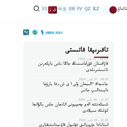
الداۋ
KZ
QZ
РУ
EN
中文
ق ز
ЎЗ
تاقىرىپقا قاتىستى
18:04, 07 تامىز 2026
قازاقستان قۇراماسىنىڭ جاڭا باس باپكەرىن
تانىستىرىلدى
08:55, 07 تامىز 2026
جانىبەك ءالىمحان ۇلى ا ق ش-قا بارۋعا
دايىندالىپ جاتىر
11:55, 06 تامىز 2026
شىمكەنتتە الەم چەمپيونى اتانعان جاس بالۋانعا
كولىك سىيلادى
22:05, 05 تامىز 2026
استانادا ەۋروپالىق فۋتبول قاۋىمداستىقتارى