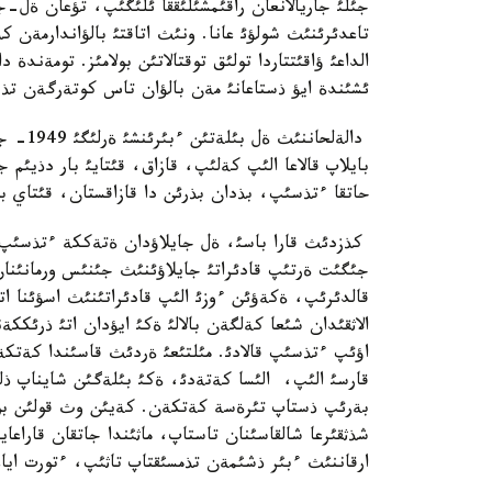
جئلئ جاريالانعان راقئمشئلئققا ئلئگئپ، تؤعان ةل-
تاعدئرئنئث شولؤئ عانا. ونئث اتاقتئ بالؤاندارمةن ك
الداعئ ؤاقئتتاردا تولئق توقتالاتئن بولامئز. تومةن
ئشئندة ايؤ ذستاعانئ مةن بالؤان تاس كوتةرگةن تذس
بايلاپ قالاعا الئپ كةلئپ، قازاق، قئتايئ بار دذيئم 
حاتقا ءتذسئپ، بذدان بذرئن دا قازاقستان، قئتاي با
كذزدئث قارا باسئ، ةل جايلاؤدان ةتةككة ءتذسئپ
جئگئت ةرتئپ قادئراتئ جايلاؤئنئث جئنئس ورمانئنا
قالدئرئپ، ةكةؤئن ءوزئ الئپ قادئراتئنئث اسؤئنا ات
الاثقئدان شئعا كةلگةن بالالئ ةكئ ايؤدان اتئ ذرئك
اؤئپ ءتذسئپ قالادئ. مئلتئعئ ةردئث قاسئندا كةتكةن
قارسئ الئپ، الئسا كةتةدئ، ةكئ بئلةگئن شايناپ ذل
بةرئپ ذستاپ تئرةسة كةتكةن. كةيئن وث قولئن ب
شذثقئرعا شالقاسئنان تاستاپ، ماثئندا جاتقان قاراع
ارقاننئث ءبئر ذشئمةن تذمسئقتاپ تاثئپ، ءتورت اياع