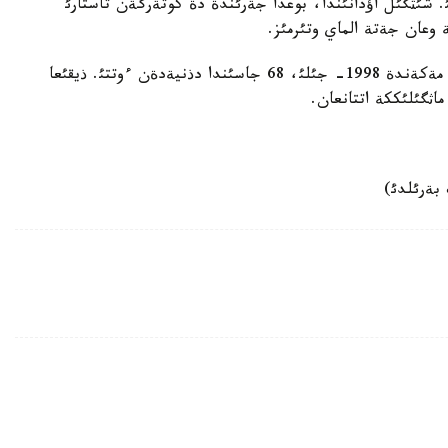
 شئثگئل اؤدانئندا، بوعدا جةرئندة دة كوتةرگةن تاستارئ
ة وعان جةتة الماي وتئرمئز.
دالةلحان مةشةل ذلئ اللانئث امئرئمةن ءوزئ تؤئلعان مةكةندة 1998- جئلئ، 68 جاسئندا دذنيةدةن ءوتتئ. ذيقئعا
 ماثگئلئككة اتتانعان.
 بةرئلدئ)