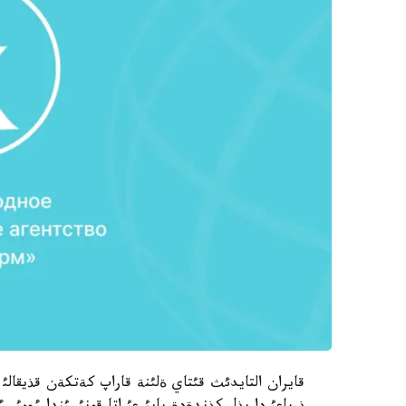
قايران التايدئث قئتاي ةلئنة قاراپ كةتكةن قذيقال