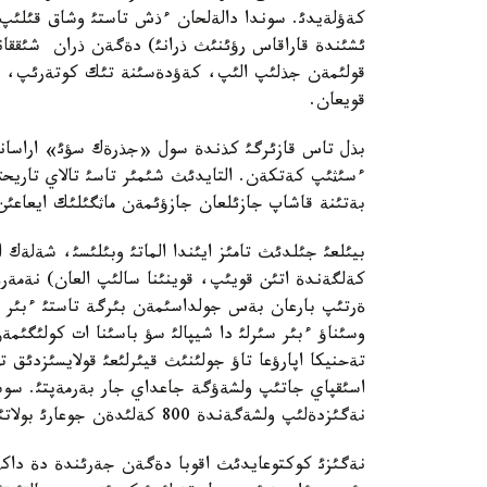
كةؤلةيدئ. سوندا دالةلحان ءذش تاستئ وشاق قئلئپ ق
ئشئندة قاراقاس رؤئنئث ذرانئ) دةگةن ذران شئققاند
قولئمةن جذلئپ الئپ، كةؤدةسئنة تئك كوتةرئپ، و
قويعان.
بذل تاس قازئرگئ كذندة سول «جذرةك سؤئ» اراسانئن
ءسئثئپ كةتكةن. التايدئث شئمئر تاسئ تالاي تاريح
بةتئنة قاشاپ جازئلعان جازؤئمةن ماثگئلئك ايعاعئن 
كةلگةندة اتئن قويئپ، قوينئنا سالئپ العان) نةمةرة
ةرتئپ بارعان بةس جولداسئمةن بئرگة تاستئ ءبئر اؤنا
وسئناؤ ءبئر سئرلئ دا شيپالئ سؤ باسئنا ات كولئگئمةن
تةحنيكا اپارؤعا تاؤ جولئنئث قيئرلئعئ قولايسئزدئق ت
اسئقپاي جاتئپ ولشةؤگة جاعداي جار بةرمةپتئ. سوس
نةگئزدةلئپ ولشةگةندة 800 كةلئدةن جوعارئ بولاتئنئ انئقتالدئ.
نةگئزئ كوكتوعايدئث اقوبا دةگةن جةرئندة دة داك