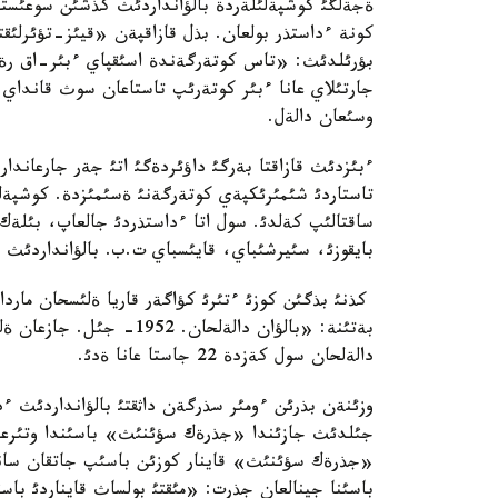
ةجةلگئ كوشپةلئلةردة بالؤانداردئث كذشئن سوعئست
كونة ءداستذر بولعان. بذل قازاقپةن «قيئز-تؤئرلئقتاس
بؤرئلدئث: «تاس كوتةرگةندة اسئقپاي ءبئر-اق رةت
جارتئلاي عانا ءبئر كوتةرئپ تاستاعان سوث قانداي 
وسئعان دالةل.
ءبئزدئث قازاقتا بةرگئ داؤئردةگئ اتئ جةر جارعاندا
تاستاردئ شئمئرئكپةي كوتةرگةنئ ةسئمئزدة. كوشپةلئل
ساقتالئپ كةلدئ. سول اتا ءداستذردئ جالعاپ، بئلةك
بايقوزئ، سئيرشئباي، قايئسباي ت.ب. بالؤانداردئث اث
كذنئ بذگئن كوزئ ءتئرئ كؤاگةر قاريا ةلئسحان مارد
بةتئنة: «بالؤان دالةلحان.
دالةلحان سول كةزدة 22 جاستا عانا ةدئ.
جئلدئث جازئندا «جذرةك سؤئنئث» باسئندا وتئرعا
«جذرةك سؤئنئث» قاينار كوزئن باسئپ جاتقان سان
باسئنا جينالعان جذرت: «مئقتئ بولساث قايناردئ ب