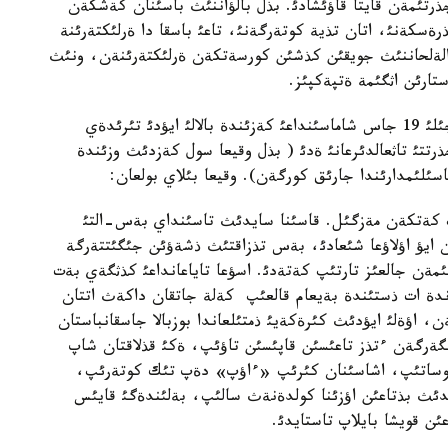
جذرتئمةن قايتا قاؤئشادئ. بذل بالؤاننئث باسئنان كةشكةن
ذرةسكةنئ، اتان تذية كوتةرگةنئ، تاعئ باسقا دا ةرلئكتةرئنة
دة دالةلحاننئث جويقئن كذشئن كورسةتكةن ةرلئكتةرئنةن، ونئث
تارئن اثگئمة ةتپةكپئز.
دالةلحاننئث ةل بئلةتئن ءبئرئنشئ ةرلئگئ 1949- جئلئ 19 جاس شاماسئنداعئ كةزئندة بالالئ ايؤدئ تئرئدةي
جذرتتئ تاثعالدئرعانئ ةدئ ( بذل وقيعا سول كةزدئث وزئندة
سئلئمدارئندا جارئق كورگةن). وقيعا بئلاي بولعان:
 كةتكةن مةزگئل. قاسئنا سايدئث تاسئنداي بةس-التئ
ن ايؤ اؤلاؤعا شئعادئ، بةس تذزاقتئث ذشةؤئن جئگئتتةرگة
ئمةن جالعئز تارتئپ كةتةدئ. اسؤعا تاياعانداعئ كذثگةي بةت
كةندة ات ذستئندة بةيعام قالعئپ كةلة جاتقان داكةث اتتان
، اؤةلئ ايؤدئث كئرةكةيئ ذمتئلعاندا بوزبالا جاسقانباستان
گةرگةن ءتذز تاعئسئن قاپئسئن تاؤئپ، ةكئ قذلاقتان شاپ
وساتئپ، اشاسئنان كئرئپ «ءاؤپ» دةپ تئك كوتةرئپ،
ايدئث بذتاعئن اؤزئنا كولدةنةث سالئپ، بةلئندةگئ قايئس
ئن قويشا بايلاپ تاستايدئ.