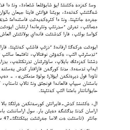
وسئ كةزدة ةكئنشئ ايؤ شابؤئلعا شئعادئ، ونئ دا قذل
شةگئنئپ كةتةدئ، بويئنا قؤاتئن قايتا جيعان بالؤا
جةردة جاتئپتئ. ونئ دا كئرةكةيدئث قاسئنداعئ شذثق
دةمالئپ، تةرئن ءسذرتئپ وتئرعاندا ارتئنان ايؤدئ
كؤاسئ بولئپ، قارا كذشتئث قانداي بولاتئنئن العاش
ايؤدئث ةركةگئ ارقاندئ ءذزئپ قاشئپ كةتئپتئ. قار
ءتذسئرئپ الئپ، ةكةؤئن نوقتالاپ، تاقئمعا سالئپ ت
ذشئنا كةزدئك بايلاپ، ساؤئرئنان تذرتكئلةپ، بذزاؤ
ايداپ تذسةدئ. مذنئ كورگةن قازاقتار كذش يةسئنة ت
تاؤدا قول ذيرةتكةن ايؤلارئ بولؤئ مذمكئن»، - دةپ 
باسئنان سيپاپ قالعاندا قونجئق ونئ تالاپ تاستاپ، ك
حايؤاناتتار باعئنا الئپ كةتئپتئ.
ال، ةكئنشئ كذش-قايراتئن كورسةتكةن ةرلئگئ بالا 
جاتئر (تاستئث ةث الاسا جةرئنئث بيئكتئگئ-47 س م، ةث قئسقا ةنئ-81 س م، ذزئندئعئ 106 س م).