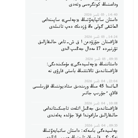
وداعىنىڭ كونگرەسى وتەدى
14:40, 05 تامىز 2026
داستان ساتپايەۆتىڭ «چەلسي» ساپىنداعى
العاشقى گولى ەڭ ۇزدىك دەپ تانىلدى
14:24, 05 تامىز 2026
قازاقستان جۇزۋدەن ا ق ش-تاعى حالىقارالىق
تۋرنيردە 17 مەدال جەڭىپ الدى
09:55, 05 تامىز 2026
داستاننىڭ «چەلسيدەگى» مۇمكىندىگى:
قازاقستاندىق تالانتتىڭ باستى قارۋى نە
22:04, 04 تامىز 2026
الماتىدا 45 مىڭ ورىندىق ستاديوننىڭ قۇرىلىسى
قالاي ءجۇرىپ جاتىر
10:08, 04 تامىز 2026
قازاقستاندىق جەڭىل اتلەت تاجىكستانداعى
حالىقارالىق مارافوندا قولا جۇلدە يەلەندى
09:55, 04 تامىز 2026
چەلسيدەگى باسەكە: داستان ساتبايەۆتىڭ