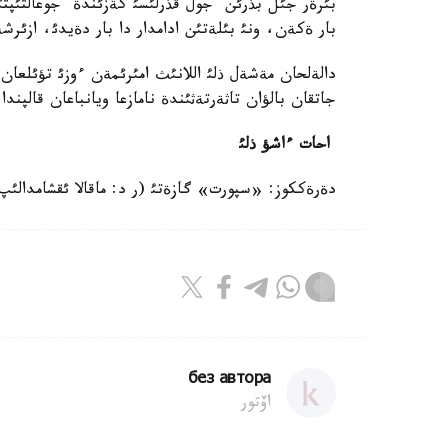
بئرةر جئل بذرئن جول قذرلئسئ كةزئندة جوعالتئپتئ.
بار ةكةن، ونئ بئلةتئن ادامدار دا بار دةيدئ، ازئرش
جاتقان بالؤان تاثةرتةثئندة نامازعا ويانباعان قالپندا
احات ءاشؤ ذلئ
دةرةككوز: «سپورت» گازةتئ (ر د: ماقالا ئقشامدالئپ
без автора
اۆتور