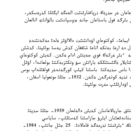
ءسذرئپ جاتئر.
اعان ةر جذرةك ذرپاقتارئنئث الةمگة ايگئلئ كذرةسكةر،
ن بئرگة قول باستاعان جانة «وسپاننئث بالؤانئ» اتالعان
التاي ايماعئ، كوكتوعاي اؤدانئنئث دالااؤئز ةلدئ مةكةنئندة
 دة ارعئ بةتكة اتاعئ شئققان كذش يةسئ بولئپتئ. كذشئن
سة ءبئر ةركةك قوي جةيتئن ادام ةكةن. كةيئن كوكتوعاي
تايلار ةگئستئككة باراتئن سؤ وتكئزبةكشئ بولعاندا، اؤئل
دا باس سذيةكتئ باسئنا كيئپ كورگةندةر قولقئلداپ بوس
جاتتئ دةيدئ. ونئث ءئنئسئ توتپاق بالؤان اتان وگئز، تذية كوتةرگةن ةكةن. 1932- جئلئ موثعوليا اسقان،
اؤدارئلئپ مةرت بولئپتئ.
قئتاي كوممؤنيستئك پارتياسئ جةثئسكة جةتئپ، ازاتتئق جاريالاعاننان كةيئن دالةلحان 1959- جئلئ سذپتئ
اندئعئنان ايئرؤ جازاسئنا كةسئلئپ، ساياسي
قئلمئسكةرلةردئ قامايتئن تارئم قذمئنداعئ مةملةكةتتئك ءبئرئنشئ تذرمةگة قامالادئ. 25 جئل جاتئپ، 1984-