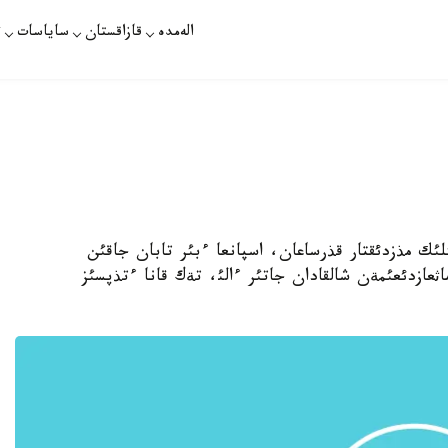
الەمدە
قازاقستان
ساياسات
ت
 ماثگئلئك مذزدئقتار قذرساعان، اسپانعا ءبئر تابان جاقئن
اثعازدئعئمةن شالقادان جاتئر ءالئ، تةك قانا ءتذپسئز