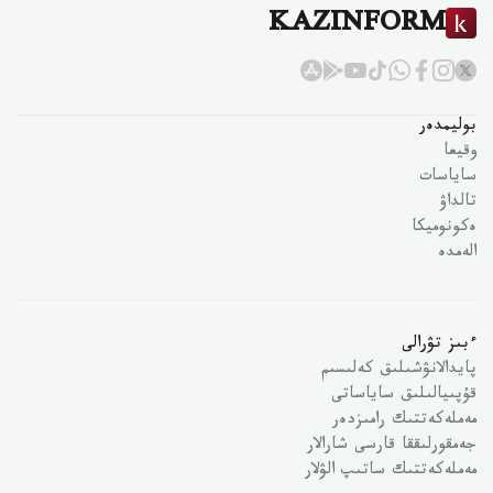
KAZINFORM
بوليمدەر
وقيعا
ساياسات
تالداۋ
ەكونوميكا
الەمدە
ءبىز تۋرالى
پايدالانۋشىلىق كەلىسىم
قۇپىيالىلىق ساياساتى
مەملەكەتتىك رامىزدەر
جەمقورلىققا قارسى شارالار
مەملەكەتتىك ساتىپ الۋلار