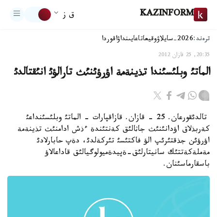
KAZINFORM
ق ز
ترەند:
2026-سايلاۋ
وقيعا
تاعايىنداۋ
اقوردا
20:35, 25 قازان 2012
الماتئ وبلئسئندا تذينةمة اؤرؤئنئث تارالؤئ انئقتالدئ
تالدئقورعان. 25 - قازان. قازاقپارات - الماتئ وبلئسئنداعئ
كةربذلاق اؤدانئنئث جاثالئق كةنتئندة ءذش ادامنئث تذينةمة
اؤرؤئن جذقتئرئپ الؤ فاكتئسئ تئركةلدئ، دةپ حابارلادئ
مةملةكةتتئك سانيتارلئق-ةپيدةميولوگيالئق قاداعالاؤ
باسقارماسئنان.