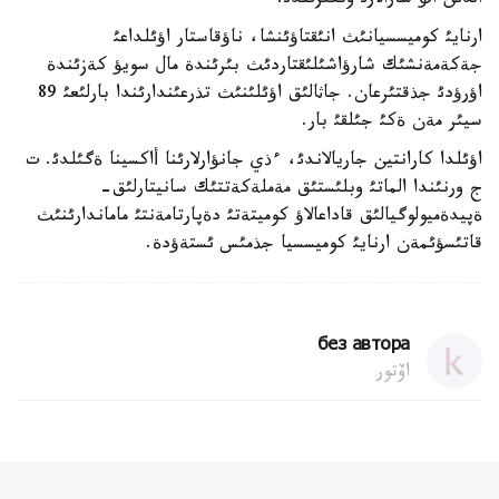
الدئن الؤ شارالارئ وتكئزئلدئ.
ارنايئ كوميسسيانئث انئقتاؤئنشا، ناؤقاستار اؤئلداعئ
جةكةمةنشئك شارؤاشئلئقتاردئث بئرئندة مال سويؤ كةزئندة
اؤرؤدئ جذقتئرعان. جاثالئق اؤئلئنئث تذرعئندارئندا بارلئعئ 89
سيئر مةن ةكئ جئلقئ بار.
اؤئلدا كارانتين جاريالاندئ، ءذي جانؤارلارئنا أاكسينا ةگئلدئ. ت
ج ورنئندا الماتئ وبلئستئق مةملةكةتتئك سانيتارلئق-
ةپيدةميولوگيالئق قاداعالاؤ كوميتةتئ دةپارتامةنتئ ماماندارئنئث
قاتئسؤئمةن ارنايئ كوميسسيا جذمئس ئستةؤدة.
без автора
اۆتور