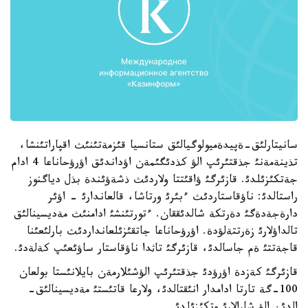
سانيتارلئق-ةپيدةميولوگيالئق ستانسيا قئزمةتئنئث اقپاراتئنشا،
تذينةمةنئ جذقتئرئپ الؤ كذدئگئمةن اؤداندئق اؤرؤحاناعا 4 ادام
جةتكئزئلدئ. قازئرگئ ؤاقئتتا ولاردئث ذشةؤئندة بذل دياگنوز
راستالدئ: ناؤقاستاردئث ءبئرئ ورتاشا، قالعاندارئ - اؤئر
دارةجةدةگئ دةرتكة شالدئققان. ءتورتئنشئ ادامنئث مةديسينالئق
تالداؤلارئ زةرتتةلؤدة. اؤرؤحاناعا جاتقئزئلعانداردئث بارلئعئنا
قاجةتتئ ةم جاسالدئ، قازئرگئ تاثدا ناؤقاستار ساؤئعئپ كةلةدئ.
قازئرگئ كةزدة اؤرؤدئ جذقتئرئپ الؤشئلارمةن بايلانئستا بولعان
100-گة تارتا ادامدار انئقتالدئ، ولارعا قاتئستئ مةديسينالئق-