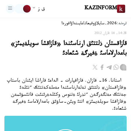
KAZINFORM
ق ز
ترەند:
2026-سايلاۋ
وقيعا
تاعايىنداۋ
اقوردا
14:28, 16 قازان 2012
قازاقستان ذلتتئق ارناسئندا «قازاقشا سويلةيمئز»
باعدارلاماسئ ةفيرگة شئعادئ
استانا. 16- قازان. قازاقپارات - الداعئ قاراشا ايئنان باستاپ
«قازاقستان» ذلتتئق تةلةارناسئندا مةملةكةتتئك ءتئلدئ
جةتئك مةثگةرگةن ءتذرلئ ةتنوس وكئلدةرئنئث قاتئسؤئمةن
«قازاقشا سويلةيمئز» اتتئ ويئن-ساؤئق باعدارلاماسئ ةفيرگة
شئعادئ.