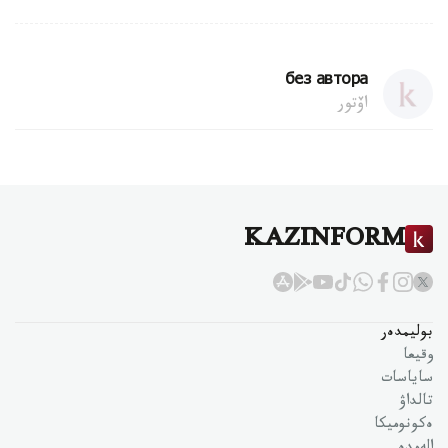
без автора
اۆتور
KAZINFORM
بوليمدەر
وقيعا
ساياسات
تالداۋ
ەكونوميكا