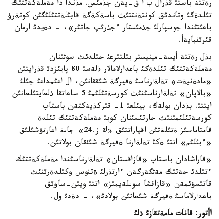
رةتتة باستئ قذرال ب ا ق-پةن جذمئس. مذندا دا مةملةكةتتئك
تئلدةگئ وتاندئق كونتةنتتئث باسةكةگة قابئلةتتئلئگئن كوتةرؤ
باعئتئندا جوسپارلئ جذمئستار ءجذرئپ جاتئر»، - دةيدئ ارمان
قئرئقبايةأ.
بذل رةتتة أيسة-مينيستر بئلتئرعئ جئلدئث سوثئنان
مةملةكةتتئك تئلدةگئ باعدارلامالار ذلةسئ 80 پايئزدئ قذرايتئن
«مادةنيةت» تةلةارناسئ ةفيرگة شئققانئن، ال اعئمداعئ جئلئ
«بالاپان» تةلةارناسئنئث كورسةتئلئمئ 5 ساعاتقا ذلعايتئلعانئن
ايتتئ. بذدان بولةك، بيئلعئ 1- قئركذيةكتةن باستاپ
كورسةتئلئمئنئث جارتئسئنان كوبئ مةملةكةتتئك تئلدة
قامتاماسئز ةتئلةتئن اقپاراتتئق «ك ز.24» جانة اعارتؤشئلئق
«ءبئلئم» اتتئ ةكئ تةلةارنا ةفيرگة شئققان بولاتئن.
«قاراشادان باستاپ «قازاقستان» تةلةارناسئندا مةملةكةتتئك
ءتئلدئ جةتئك مةثگةرگةن ءارتذرلئ ةتنوس وكئلدةرئنئث
قاتئسؤئمةن «قازاقشا سويلةيمئز» اتتئ ويئن-ساؤئق
باعدارلاماسئ ةفيرگة شئعاتئن بولادئ»، - دةدئ ول.
اأتور: قانات مامةتقازئ ذلئ