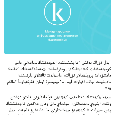
بذل تؤرالئ بذگئن ءماجئلئستئث الةؤمةتتئك-مادةني دامؤ
كوميتةتئنئث كةثةيتئلگةن وتئرئسئندا «مةملةكةتتئك ءتئلدئ
دامئتؤداعئ پروبلةمالار تؤرالئ» ماسةلةنئ تالقئلاؤ بارئسئندا
مادةنيةت جانة اقپارات أيسة-ءمينيسترئ ارمان قئرئقبايةأ ءمالئم
ةتتئ.
«مةملةكةتتئك ءتئلدئث كةثئنةن قولدانئلؤئن قامتؤ ءذشئن
ونئث ابئروي-بةدةلئن، سونداي-اق وعان دةگةن قاجةتتئلئك
پةن سذرانئستئ كةثةيتؤ جذمئستارئن جانداندئرؤ قاجةت. بذل