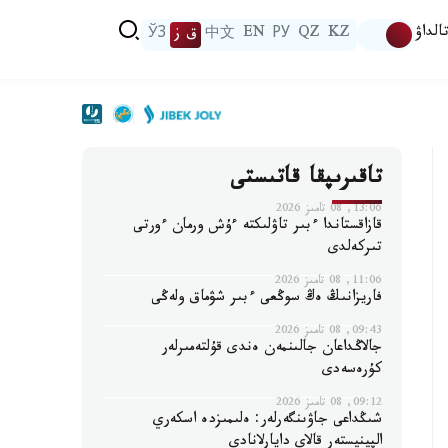
الداۋ
KZ
QZ
РУ
EN
中文
ق ز
ЎЗ
تاقىرىپقا قاتىستى
13:06, 08 تامىز 2026
قازاقستاندا ءبىر تاۋلىكتە ءۇش ورمان ءورتى
تىركەلدى
11:06, 08 تامىز 2026
فاريزانىڭ ەڭ سوڭعى ءبىر شۋماق ولەڭى
09:43, 08 تامىز 2026
جالاڭداعان جالىنمەن ەندى قۇلتەمىرلەر
كۇرەسەدى
09:12, 08 تامىز 2026
شىڭداعى جاۋىنگەرلەر: ەلىمىزدە اسكەري
الپينيستەر قالاي دايارلانادى