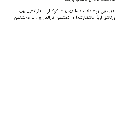
ادئبةك تذگةل باستاپ باردئ.
ق پةن ةپتئلئك سئنعا تذسةدئ. كوكپار - قازاقتئث ةث
رتالئق ازيا حالئقتارئندا دا كةثئنةن تارالعان»، - دةلئنگةن