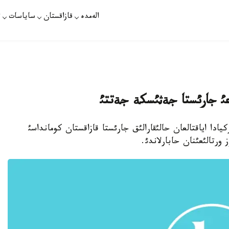
الەمدە
قازاقستان
ساياسات
ت
عئ جارئستا جةثئسكة جةتتئ
ن تذركيادا اياقتالعان حالئقارالئق جارئستا قازاقستان كومانداسئ
رتالئعئنان حابارلاندئ.