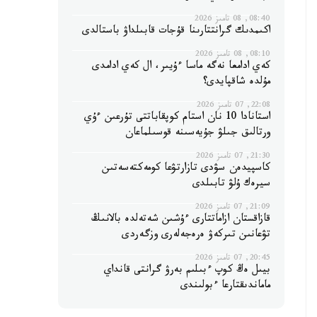
08:40, 08 تامىز 2026
اكىمدىك گرانتتارىنا قۇجات قابىلداۋ باستالدى
08:10, 08 تامىز 2026
كەي ادامعا نەگە ماسا ءۇيىر، ال كەي ادامدى
مۇلدە شاقپايدى؟
22:08, 07 تامىز 2026
استانادا 10 نان استام كوپقاباتتى تۇرعىن ءۇي
ورتالىق جىلۋ جۇيەسىنە قوسىلماعان
21:30, 07 تامىز 2026
كاسپيدەن سۋدى تازارتۋعا كومەكتەسەتىن
سيرەك ۇلۋ تابىلدى
21:09, 07 تامىز 2026
قازاقستان ازاماتتارى ءۇشىن شەتەلدە بالانىڭ
تۋعانىن تىركەۋ ەرەجەلەرى وزگەردى
20:45, 07 تامىز 2026
بيىل ەڭ كوپ ءبىلىم بەرۋ گرانتى قانداي
ماماندىقتارعا ءبولىندى