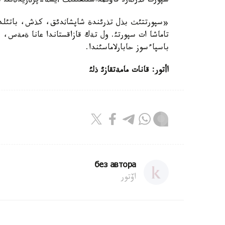
سپورت تذرلةرئ قاؤئمداستئعئنئث أيسة-پرةزيدةنتئ س
«سپورتتئث بذل تذرئندة شاپشاثدئق، كذش، باتئلدئ
تاماشا ات سپورتئ. ول تةك قازاقستاندا عانا ةمةس، و
باسپاءسوز حابارلاماسئندا.
اأتور: قانات مامةتقازئ ذلئ
без автора
اۆتور