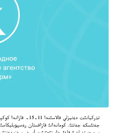
تذركيانئث دةنيزلي قال
جةثئسكة جةتتئ. كوماندانئ قازاقستان رةسپؤبليكاسئ 