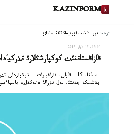
KAZINFORM
ترەند:
اقوردا
تاعايىنداۋ
وقيعا
2026-سايلاۋ
15:16, 15 قازان 2012
قازاقستاننئث كوكپارشئلارئ تذركيادا
استانا. 15- قازان. قازاقپارات - كوكپاردا
جةثئسكة جةتتئ. بذل تؤرالئ «تذگةل» باسپاءسوز و