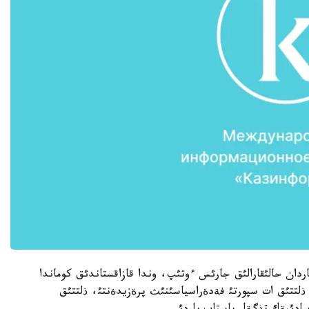
اسئندا 11-15- قازاندا كوكپاردان حالئقارالئق جارئس ءوتئپ، وندا قازاقستاندئق كوماندا
ذلتتئق ات سپورتئ فةدةراسياسئنئث پرةزيدةنتئ، ذلتتئق