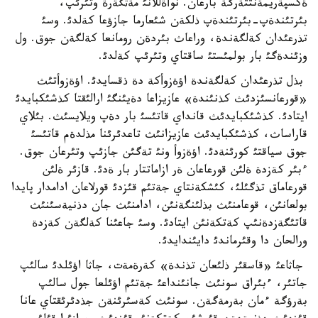
ةكسپةريمةنتتةرگة بارعان. نوأةللانئ مةثگةرة وتئرئپ،
بئرتئندةپ-بئرتئندةپ ذلكةن شئعارما جازؤعا كةلدئ. وسئ
تذرعئدان كةلگةندة، وراعاث بئردةن رومانعا كةلگةن جوق. ول
وزئندةگئ بار بولمئستئ ساقتاي وتئرئپ كةلدئ.
بذل تذرعئدان كةلگةندة اؤةزوأكة دة ذقسايدئ. اؤةزوأتئث
«قورعانسئزدئث كذنئندة» عازيزاعا دةيئنگئ ارالئقتا كذشئكبايدئ
ايتادئ. كذشئكبايدئث قانداي قاتئسئ بار دةپ ويلايسئث. بئلاي
قاراساث، كذشئكبايدئث عازيزانئث تاعدئرئنا مذلدةم قاتئسئ
جوق سياقتئ كورئنةدئ. اؤةزوأ ونئ تةگئن جازئپ وتئرعان جوق.
ءبئر كةزدة ةلئن قورعاعان ةر ازاماتتار بار ةدئ. قازئر ةلئن
قورعاماق تذگئلئ، كئشكةنتاي جةتئم قئزدئ قورلاعان ادامدار پايدا
بولعانئن، قوعامنئث بذلئنگةنئن، ادامنئث جان دذنيةسئنئث
قاتئگةزدةنئپ كةتكةنئن ايتادئ. وسئ جاعئنا كةلگةن كةزدة
ورالحان دا وقئرماندئ دايئندايدئ.
جاثاعئ «قاسقئر ذلئعان تذندة» كةرةمةت، جاثا اؤئلدئ سالئپ
جاتئر، ءبئراق سونئث جانئنداعئ جةتئم اؤئلعا جول سالئپ
بةرؤگة ءمان بةرمةگةن. سونئث كةسئرئنةن جذدئرئقتاي عانا