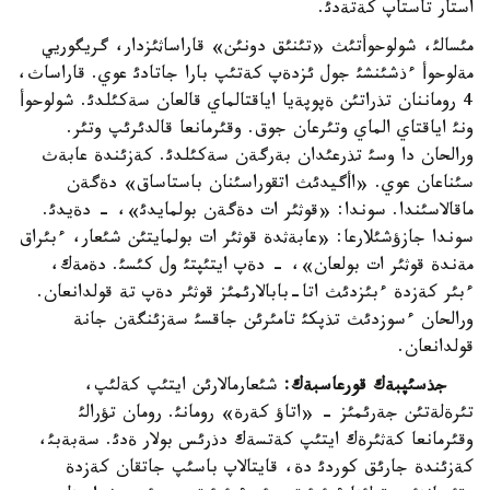
استار تاستاپ كةتةدئ.
مئسالئ، شولوحوأتئث «تئنئق دونئن» قاراساثئزدار، گريگوريي
مةلوحوأ ءذشئنشئ جول ئزدةپ كةتئپ بارا جاتادئ عوي. قاراساث،
4 روماننان تذراتئن ةپوپةيا اياقتالماي قالعان سةكئلدئ. شولوحوأ
ونئ اياقتاي الماي وتئرعان جوق. وقئرمانعا قالدئرئپ وتئر.
ورالحان دا وسئ تذرعئدان بةرگةن سةكئلدئ. كةزئندة عابةث
سئناعان عوي. «اأگيدئث اتقوراسئنان باستاساق» دةگةن
ماقالاسئندا. سوندا: «قوثئر ات دةگةن بولمايدئ»، - دةيدئ.
سوندا جازؤشئلارعا: «عابةثدة قوثئر ات بولمايتئن شئعار، ءبئراق
مةندة قوثئر ات بولعان»، - دةپ ايتئپتئ ول كئسئ. دةمةك،
ءبئر كةزدة ءبئزدئث اتا-بابالارئمئز قوثئر دةپ تة قولدانعان.
ورالحان ءسوزدئث تذپكئ تامئرئن جاقسئ سةزئنگةن جانة
قولدانعان.
جذسئپبةك قورعاسبةك:
شئعارمالارئن ايتئپ كةلئپ،
تئرةلةتئن جةرئمئز - «اتاؤ كةرة» رومانئ. رومان تؤرالئ
وقئرمانعا كةثئرةك ايتئپ كةتسةك دذرئس بولار ةدئ. سةبةبئ،
كةزئندة جارئق كوردئ دة، قايتالاپ باسئپ جاتقان كةزدة