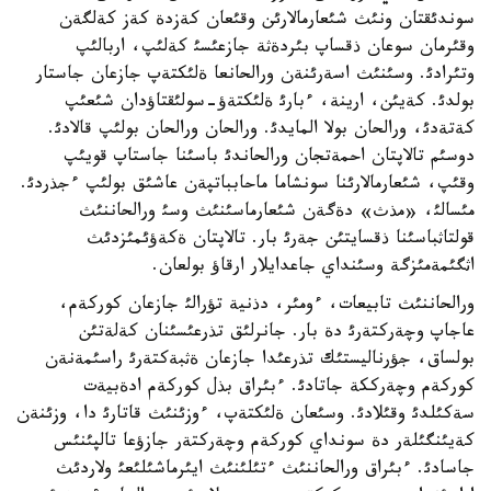
سوندئقتان ونئث شئعارمالارئن وقئعان كةزدة كةز كةلگةن
وقئرمان سوعان ذقساپ بئردةثة جازعئسئ كةلئپ، اربالئپ
وتئرادئ. وسئنئث اسةرئنةن ورالحانعا ةلئكتةپ جازعان جاستار
بولدئ. كةيئن، ارينة، ءبارئ ةلئكتةؤ-سولئقتاؤدان شئعئپ
كةتةدئ، ورالحان بولا المايدئ. ورالحان ورالحان بولئپ قالادئ.
دوسئم تالاپتان احمةتجان ورالحاندئ باسئنا جاستاپ قويئپ
وقئپ، شئعارمالارئنا سونشاما ماحابباتپةن عاشئق بولئپ ءجذردئ.
مئسالئ، «مذث» دةگةن شئعارماسئنئث وسئ ورالحاننئث
قولتاثباسئنا ذقسايتئن جةرئ بار. تالاپتان ةكةؤئمئزدئث
اثگئمةمئزگة وسئنداي جاعدايلار ارقاؤ بولعان.
ورالحاننئث تابيعات، ءومئر، دذنية تؤرالئ جازعان كوركةم،
عاجاپ وچةركتةرئ دة بار. جانرلئق تذرعئسئنان كةلةتئن
بولساق، جؤرناليستئك تذرعئدا جازعان ةثبةكتةرئ راسئمةنةن
كوركةم وچةرككة جاتادئ. ءبئراق بذل كوركةم ادةبيةت
سةكئلدئ وقئلادئ. وسئعان ةلئكتةپ، ءوزئنئث قاتارئ دا، وزئنةن
كةيئنگئلةر دة سونداي كوركةم وچةركتةر جازؤعا تالپئنئس
جاسادئ. ءبئراق ورالحاننئث ءتئلئنئث ايئرماشئلئعئ ولاردئث