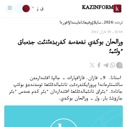
KAZINFORM
ق ز
ترەند:
2026-سايلاۋ
وقيعا
تاعايىنداۋ
اقوردا
18:04, 09 قازان 2012
ورالحان بوكةي نةمةسة كةربذعئنئث جذمباق
ءولئمئ
استانا. 9- قازان. قازاقپارات - جالپئ اقئندارمةن
سالئستئرعاندا پروزايكتةردئث تانئمالدئلئعئ تومةندةؤ بولئپ
جاتادئ. ءبئراق تانئمالدئلئعئ اقئنداردان ءبئر كةم ةمةس ءبئر
جازؤشئ بار. ول - ورالحان بوكةي.