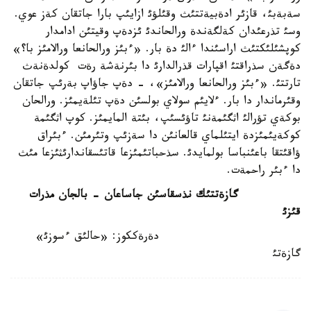
سةبةبئ، قازئر ادةبيةتتئث وقئلؤئ ازايئپ بارا جاتقان كةز عوي.
وسئ تذرعئدان كةلگةندة ورالحاندئ ئزدةپ وقيتئن ادامدار
كوپشئلئكتئث اراسئندا ءالئ دة بار. «ءبئز ورالحانعا ورالامئز با؟»
دةگةن سذراقتئ اقپارات قذرالدارئ دا بئرنةشة رةت كولدةنةث
تارتتئ. «ءبئز ورالحانعا ورالامئز»، - دةپ جاؤاپ بةرئپ جاتقان
وقئرماندار دا بار. ءلايئم سولاي بولسئن دةپ تئلةيمئز. ورالحان
بوكةي تؤرالئ اثگئمةنئ تاؤئسئپ، بئتة المايمئز. كوپ اثگئمة
كوكةيئمئزدة ايتئلماي قالعانئن دا سةزئپ وتئرمئن. ءبئراق
ؤاقئتقا باعئنباسا بولمايدئ. سذحباتئمئزعا قاتئسقاندارئثئزعا مئث
دا ءبئر راحمةت.
گازةتتئك نذسقاسئن جاساعان - بالجان مذرات
قئزئ
دةرةككوز: «حالئق ءسوزئ»
گازةتئ