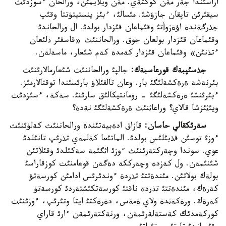
اراسئندا جةر مةن كوكتةي. مةن ويلايمئن، ورالحان ءسوزدئث
سيقئرئن تاپقان جازؤشئ. مئسالئ، ءبئز ينستيتؤتتا وقئپ
جذرگةندة اؤةزوأتئ وقئماعان قئزدار بولدئ. ال ورالحاندئ
وقئماعان قئزدار بولعان جوق. ورالحاننئث «قاسقئر ذلئعان
ءتذنئن» وقئماعان قئزدار كةمدة كةم شئعار، ماسةلةن.
جذسئپبةك قورعاسبةك:
جالپئ ورالحاننئث شئعارمالارئنئث
بئرنةشة ةرةكشةلئگئ بار. وعان تالقئلاؤ بارئسئندا توقتالارمئز.
ءبئرئنشئ ةرةكشةلئگئ - رومانتيكالئق سارئنئ. سةكة، ءسئزدئث
ويئثئزشا قالاي؟ وراعاثنئث ةرةكشةلئگئ نةدة؟
سةرئكقالي حاسان:
قازاق ادةبيةتئندة ورالحاننئث كةلؤئنئث
ءوزئ توسئن قذبئلئس بولدئ. الماتئعا كةلمةي تذرئپ تانئلدئ
عوي. سوندا وچةركتةرئنئث ءوزئ اثگئمة سةكئلدئ وقئلاتئن
شئنئمةن. ول كةزدة وچةرككة دةگةن قوعامنئث كوزقاراسئ
بولةك بولاتئن. مئندةتتئ تذردة ءوندئرئس ادامئن كورسةتؤ
كةرةك، مئندةتتئ تذردة ناقتئ كورسةتكئشتةردئ كورسةتؤ
كةرةك. ورةكةثدة ولاي ةمةس، دةرةكتئ ايتا وتئرئپ، ءوزئنئث
كوركةمدئك كةستةلةرئمةن، ورنةكتةرئمةن ءارئ قاراي