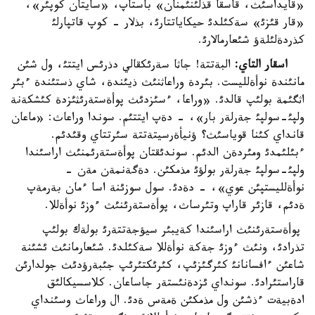
«قايداسئث، قاسقا قذلئنئمنان» باستاپ، «سايتان كوپئر»،
«قار قئزئ» سةكئلدئ حيكاياتتارئ، بذلار - كوپ قاتپارلئ
كذردةلئلةؤ شئعارمالارئ.
اسقار التاي:
البةتتة! جاثا سةرئكقالي دذرئس ايتتئ، ول شئن
مانئندة نوأةلليست. بئردة وراعاثنئث ذيئندة، شاي ذستئندة ءبئر
اثگئمة بولئپ قالدئ. «وراعا، ءسئزدئث پوأةستةرئثئزدة كئشكةنة
ولپئ-سولپئ جةرلةر بار»، - دةپ ايتتئم. سوندا وراعاث: «ماعان
قانداي كئنا قوياسئث؟ ؤنيأةرسيتةتتة سئرتتاي وقئدئم.
ءبئلئمدئ ومئردةن الدئم. سوندئقتان پوأةستةرئمنئث اراسئندا
ولپئ-سولپئ جةرلةر بولؤئ مذمكئن. دةگةنمةن مةن -
نوأةلليستپئن عوي»، - دةدئ. سول سوزئنة اسا ءمان بةرمةپ
ةدئم، قازئر قاراپ وتئرساث، پوأةستةرئنئث ءوزئ نوأةللا.
پوأةستةرئنئث اراسئندا كةيبئر سيؤجةتتةرئ بولةك بولئپ
تذرادئ، ونئث ءوزئ جةكة نوأةللا سةكئلدئ. شئعارمانئث ئشئنة
شاعئن ءافسانانئ كئرگئزئپ، كئرئكتئرئپ جئبةرؤدئث جولدارئن
قاراستئرادئ. سونداي ئزدةنئستةر جاساعان. كلاسسيكالئق
ادةبيةت ءذشئن ول مذمكئن ةمةس ةدئ. ال وراعاث وسئنداي