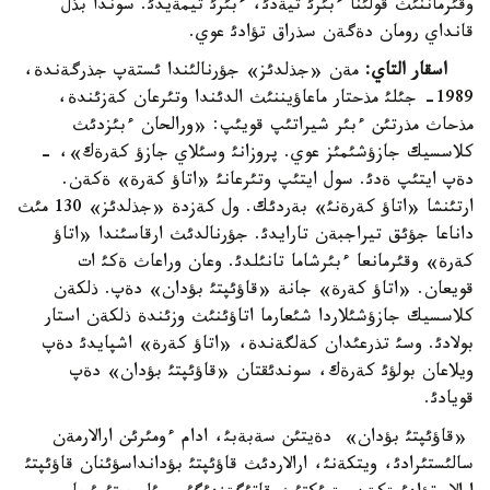
وقئرماننئث قولئنا ءبئرئ تيةدئ، ءبئرئ تيمةيدئ. سوندا بذل
قانداي رومان دةگةن سذراق تؤادئ عوي.
اسقار التاي:
مةن «جذلدئز» جؤرنالئندا ئستةپ جذرگةندة،
1989- جئلئ مذحتار ماعاؤيننئث الدئندا وتئرعان كةزئندة،
مذحاث مذرتئن ءبئر شيراتئپ قويئپ: «ورالحان ءبئزدئث
كلاسسيك جازؤشئمئز عوي. پروزانئ وسئلاي جازؤ كةرةك»، -
دةپ ايتئپ ةدئ. سول ايتئپ وتئرعانئ «اتاؤ كةرة» ةكةن.
ارتئنشا «اتاؤ كةرةنئ» بةردئك. ول كةزدة «جذلدئز» 130 مئث
داناعا جؤئق تيراجبةن تارايدئ. جؤرنالدئث ارقاسئندا «اتاؤ
كةرة» وقئرمانعا ءبئرشاما تانئلدئ. وعان وراعاث ةكئ ات
قويعان. «اتاؤ كةرة» جانة «قاؤئپتئ بؤدان» دةپ. ذلكةن
كلاسسيك جازؤشئلاردا شئعارما اتاؤئنئث وزئندة ذلكةن استار
بولادئ. وسئ تذرعئدان كةلگةندة، «اتاؤ كةرة» اشپايدئ دةپ
ويلاعان بولؤئ كةرةك، سوندئقتان «قاؤئپتئ بؤدان» دةپ
قويادئ.
«قاؤئپتئ بؤدان» دةيتئن سةبةبئ، ادام ءومئرئن ارالارمةن
سالئستئرادئ، ويتكةنئ، ارالاردئث قاؤئپتئ بؤدانداسؤئنان قاؤئپتئ