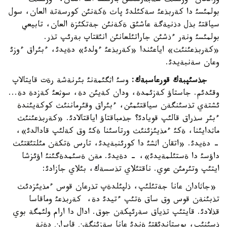
ورالحان ءوزئنئث شةبةرلئگئن بارئنشا اشا العان، ءوزئنئث
بولمئسئ دا كةربذعئ سةكئلدئ پاث ةكةنئن كورسةتة العان، سول
سياقتئ بذل دذنيةگة عاشئق ةكةنئن جةتكئزة العان، تابيعي
بولمئسئ ونةر ءذشئن جاراتئلعانئن انئقتاپ بةرئپ تذر.
«كةربذعئنئث» اياعئندا «كةربذعئ ءولدئ» دةيدئ، ءبئراق ءوزئ
وعان سةنبةيدئ.
جذسئپبةك قورعاسبةك:
وسئ اثگئمةنئ بئرنةشة رةت قايتالاپ
وقئدئم. جاستاؤ كةزئمدة، ودان كةيئن دة، سوثعئ كةزدة دة...
ئشتةي تذسئنگةن سياقتئمئن، ءبئراق وقئرماننئث كوكةيئندة
ءبئر سذراق قالئپ قويادئ؟ جذمباقتاؤ اياقتالادئ. «كةربذعئنئث
ماثدايئنا، ةكئ ءمذيئزئنئث ورتاسئنا ةكئ وق كةلئپ قادالدئ»،
- دةيدئ. «اتقان اثشئ دا كورئنبةيدئ، تارس ةتكةن مئلتئقتئث
داؤسئ دا ةستئلمةيدئ»، - دةيدئ. مةن ةسئمدةگئنئ اؤئزشا
ايتئپ وتئرمئن عوي. ناقتئلاي تذسسةك، بئلاي جازادئ:
«جاثادان عانا جةتئلئپ، ذلپئلدةپ تذرعان قوس ءمذيئزدئث
تذبئنةن قوس وق ساق ةتئپ ءتيدئ دة، كةربذعئ وماقاسا
قذلادئ. قايتئپ تذياق سةرئپكةن جوق. ادال دا ارام ولئمگة بوي
ذسئنئپ، بوستاندئقتئ ةندئ عانا سةزئنگةن قايران دةنة