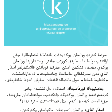
سوثعئ كةزدة ورالحان بوكةيدئث تاثدامالئ شئعارمالارئ جئل
ارالاتئپ بولسا دا، جارئق كورئپ جاتئر. وسئ تاراپتا ورالحان
بوكةي دةسة، ئشكةن اسئن جةرگة قوياتئن قالامگةرلةر اسقار
التاي مةن سةرئكقالي حاساندئ «مادةنيةت» تةلةارناسئنئث
«كئتاپحاناسئنا» سول تانئمالدئلئقتئث سئرئن اشؤعا شاقئردئق.
جذسئپبةك قورعاسبةك:
اسةكة، ةل ئشئندة جاس
كذندةرئندة ورالحان بوكةيگة ةلئكتةپ-سولئقتاماعان جازؤشئ،
جؤرناليست كةمدة-كةم. بذل قذبئلئستئث سئرئ نةدة؟
اسقار التاي:
ورالحان ءسوزدئث ماگياسئن يگةرگةن.