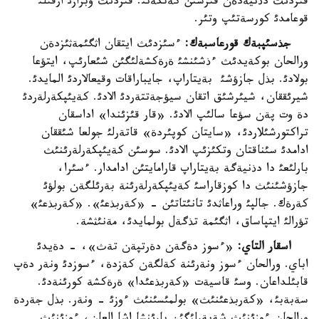
قئزدئث دذنيةدةن قئرشئن كةتكةنئ. قئزدئث وبرازئ ارقئلئ
قوعامدئ كورسةتئپ وتئر.
جذسئپبةك قورعاسبةك:
ءسئزدئث ايتقان اثگئمةثئزدةن
ورالحان بوكةيدئث ءذشئنشئ ةرةكشةلئگئن شئعارئپ، ايتؤعا
بولادئ. بذل جازؤشئ بةيتاراپ، جايباراقات وقيعالاردئ المايدئ.
شيرئققان، شيئرشئق اتقان سيؤجةتتةردئ الادئ. كةيئپكةرلةردئ
دة وت پةن سؤعا سالئپ الادئ. «قار قئزئندا» اداسقان
تراكتورشئلاردئ، «سايتان كوپئردة» قاتةرلئ جولعا شئققان
ادامدئ سئناقتان وتكئزئپ الادئ. سوسئن كةيئپكةرلةرئنئث
بارلئعئ دا دذنيةگة بةيتاراپ قارامايتئن ادامدار. ءسئرا،
جازؤشئنئث دا كوزقاراسئ كةيئپكةرلةرئنة بةرئلگةن بولؤئ
كةرةك. جالپئ وراعاثدئ تانئتاتئن - «كةربذعئ». «كةربذعئ»
تؤرالئ ايتپاساق، اثگئمة تذگةل بولمايدئ، مةنئثشة.
اسقار التاي:
«ءسوز دةگةن دةرتپةن تةث»، - دةيدئ
اباي. ورالحان ءسوز ونةرئنة كةلگةن كةزدة، ءسوزدئ ونةر دةپ
قابئلداعان. وسئ قاسيةت «كةربذعئدا» ةرةكشة كورئنةدئ.
سةبةبئ، «كةربذعئنئث» بولمئسئنئث ءوزئ - ونةر. بذل جةردة