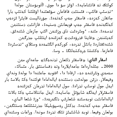
كولئك تة قاتئنامايدئ، اؤئز سؤ دا جوق. اأتوبؤستان جولدا
ءتذسئپ قالئپ، قئستئث قاقاعان سؤئعئندا اؤئلئنا كةتئپ بارا
جاتقان كةزدة، قاسقئر جةپ كةتةدئ. جؤرناليست قايئرا ئزدةپ
كةلگةندة قاسقئر جةپ قويعانئن ةستيدئ، قازانئث ذستئنةن
تذسةدئ. مئنة، ءومئردئث ناق وزئنةن الئپ جازعان شئندئق.
كةيئننةن «قايتا قذرؤدئث» كةزئندة ايتئلئپ جذرگةن
شئندئقتاردئ باتئل تذردة، كوركةم اثگئمةدة وسئلاي ءتذسئردئ
قاعازعا. ةكئنشئ ةرةكشةلئگئ - وسئ.
اسقار التاي:
«قاسقئر ذلئعان تذندةگئ» جاعداي مةن
2000- جئلدارداعئ جاعدايلاردا وتة ذقساستئق بار. مئسالئ،
سةمةي وثئرئندة دة، ارقادا دا، اقتوبة جاعئندا دا بولدئ ونداي
وقيعالار. ذزئن جولدئث ذستئندة ايالدامادا قولئندا ةكئ بالاسئ بار
ايةل جول توسئپ تذرادئ. سول ايالدامادا تذرعان كةزئندة
قاسقئرلار ايةلگة شابؤئل جاسايدئ. ايةل جانتالاسئپ ةكئ بالانئ
ايالدامانئث توبةسئنة شئعارئپ ذلگةرةدئ، ءوزئ شئعا الماي،
قاسقئر جةپ كةتةدئ. بذكئل رةسپؤبليكا جذرتشئلئعئ ةستئگةن،
بولعان وقيعا. توبة شاشئمئز تئك تذردئ سوندا. وراعاث وسئنداي