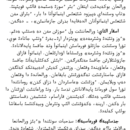
ءوتئپ جاتادئ. شئعارمانئ سونئث ئرعاعئنا سالئپ وتئرادئ. سوندا
ورالحان بوكةيدئث ايتقان ءبئر ءسوزئ ةسئمدة قالئپ قويئپتئ.
«تاپ وسئنداي ةپيزود شئثعئس ايتماتوأتا دا بار، ءبئراق مةن
شئثعئس ايتماتوأتان الدةقايدا بذرئن جازعانمئن»، - دةگةن.
اسقار التاي:
ورالحاننئث ول ءسوزئن مةن دة ةستئپ ةدئم.
«ءوز وتئثدئ وشئرمةدة» پويئزدار ارئ-بةرئ ءوتئپ جاتادئ عوي،
تؤرا وسئنئث جازئلؤ فورماسئن ايتماتوأ وتة جاقسئ پايدالانادئ.
«ءوز وتئثدئ وشئرمة» ورئسشاعا اؤدارئلعان. ايتماتوأ قازاق
جازؤشئلارئن جاقسئ مةثگةرگةن. ءابئش كةكئلبايةأتئ جاقسئ
وقئعان، ماعاؤيندئ وقئعان. وزئنةن كةيئن ادةبيةتكة كةلگةن
قازاق جاستارئنئث تةگةؤرئنئن بايقاعان. ورالحاندئ دا وقئعان
دةپ ويلايمئن. ءوزئنئث «عاسئردان دا ذزاق كذن» رومانئندا
تؤرا سول فورمانئ پايدالاناتئن تذسئ بار. ونئ وراعاثنئث اؤزئنان دا
ةستئپ قالئپ ةدئك. كةيئننةن قاراسام، شئنئمةن ذقساستئق
بار ةكةن. ارينة، ةكةؤئنئث الئپ وتئرعان وبيةكتئسئ باسقاشا
بولئپ كةلةدئ.
جذسئپبةك قورعاسبةك:
سذحبات سوثئندا «ءبئز ورالحانعا
ورالامئز با؟» دةگةن سذراق ةرئكسئز الدئمئزدان شئعادئ ةندئ.