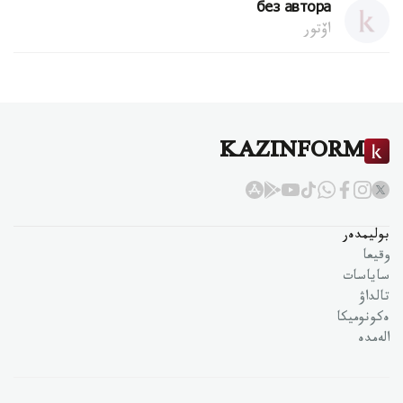
без автора
اۆتور
KAZINFORM
بوليمدەر
وقيعا
ساياسات
تالداۋ
ەكونوميكا
الەمدە