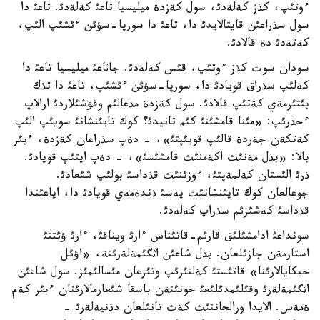
ءوتئپ، كذز كةلةدئ، سول كةزدة ميليسيا تاعئ كةلةدئ. تاعئ دا
سول سذراعئن قايتالايدئ دا، تاعئ دا سورپا-سؤئن ءئشئپ الئپ،
كةتةدئ دة قالادئ.
سودان سوث كذز ءوتئپ، قئس كةلةدئ. جاثاعئ ميليسيا تاعئ دا
كةلئپ سذراق قويادئ دا، سورپا-سؤئن ءئشئپ، تاعئ دا تذك
بئتئرمةي كةتئپ قالادئ. سول كةزدة مذعالئم وقؤشئلاردئ ارالاپ
ءجذرئپ: «مئنا قامشئنئ كئم تانيدئ؟ كوك تايئنشانئ سويئپ الئپ
كةتكةن جةردة قالئپ قويئپتئ»، - دةپ سذراعان كةزدة، ءبئر
بالا: «بذل مةنئث اكةمنئث قامشئسئ»، - دةپ ايتئپ قويادئ.
ذرئ الئستان كةلمةپتئ، ءوزئنئث قذداسئ بولئپ شئعادئ.
جوعالعان كوك تايئنشانئث يةسئ ذندةمةي قويادئ دا، اياعئندا
قذداسئ كةشئرئم سذراپ كةلةدئ.
سونداعئ ادامشئلئق قارئم-قاتئناس ءارئ ويناقئ، ءارئ ؤئتتئ
استارمةن جازئلعان. بذل شاعئن اثگئمةلةرئنة، «اؤئل
حيكايالارئنا» قاتئستئ كةلتئرئپ وتئرعان مئسالئمئز. سول شاعئن
اثگئمةلةرئ وقئلئمدئلئعئ جونئنةن باسقا شئعارمالارئنان ءبئر كةم
ةمةس. الايدا ورالحاننئث كةث تانئلعان دذنيةلةرئ -