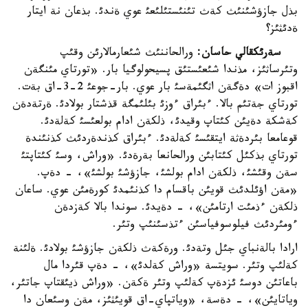
بذل جازؤشئنئث كةث تئنئستئلئعئ عوي ةندئ. بذعان نة ايتار
ةدئثئز؟
سةرئكقالي حاسان:
ورالحاننئث شئعارمالارئن وقئپ
وتئرساثئز، مذندا شئعئستئق پسيحولوگيا بار. «تورتاي مئنگةن
اقبوز ات» دةگةن اثگئمةسئ بار عوي. بار-جوعئ 2-3-اق بةت.
تورتاي جةتئم بالا. ءبئراق ءوزئ بئلئمگة قذشتار بولادئ. ةرتةدةن
كةشكة دةيئن كئتاپ وقيدئ، ذلكةن ادام بولعئسئ كةلةدئ.
قوعامعا بئردةثة ايتقئسئ كةلةدئ. ءبئراق كذندةردئث كذنئندة
تورتاي بذكئل كئتابئن ورالحانعا بةرةدئ. «وراش، وسئ كئتاپتئ
سةن وقئشئ، ذلكةن ادام بولشئ، جازؤشئ بولشئ»، - دةپ.
«مةن اؤئلدئث قويئن باقسام دا كذنئمدئ كورةمئن عوي. ساعان
ذلكةن ءذمئت ارتامئن»، - دةيدئ. سوندا بالا كةزدةن
ءومئردئث فيلوسوفياسئن ءتذسئنئپ وتئر.
ارادا بالةنباي جئل وتةدئ. ورةكةث ذلكةن جازؤشئ بولادئ. ةلئنة
كةلئپ وتئر. سويتسة «وراش كةلدئ»، - دةپ قئردا مال
باعاتئن دوسئ ئزدةپ كةلئپ وتئر ةكةن. «وراش ذيئقتاپ جاتئر،
وياتايئن»، - دةسة، «وياتپاي-اق قويئثئز، مةن وسئعان دا