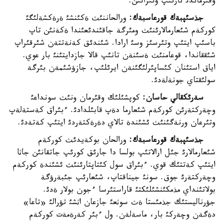
وقئرماندئ تارتئپ وتئراتئن.
جذسئپبةك قورعاسبةك:
ورالحاننئث ةكئنشئ ةرةكشةلئگئ
كوركةم شئعارمالارئنئث ومئرگة جاقئندئعئندا ةكةنئن تاپ
باسئپ ايتئپ وتئرسئز وسئ ارادا. شئندئق كةنةتتةن شئرقئراپ
شئققاندا، قوعامنئث ةسئنةن تانئپ قالا جازدايتئنئ بار عوي.
اياق استئنان كئساپئرلئگئنةن ايرئلئپ، جازؤشئمةن بئرگة
سولئقتاي جونةلةدئ.
سةرئكقالي حاسان:
كوپشئلئك وقئرمان ونئث سونداعئ
وچةركتةرئن كوركةم شئعارما دةپ قابئلدادئ. ءبئراق كةستةلةپ
وتئرعان ورنةگئنئث ئشئندة تالاي دةرةكتةردئ ايتئپ كةتةدئ.
جذسئپبةك قورعاسبةك:
ورالحان بوكةيدئث كوركةم
شئعارمالارئ جئل ارالاتئپ بولسا دا جارئق كورئپ جاتقانئن جاثا
ايتئپ كةتتئك قوي. ءبئراق سول كئتاپتارئنئث ئشئندة كوركةم
وچةركتةرئ جوق. سونئ جيناقتاپ، شئعارئپ جئبةرؤگة
بولاتئنداي مذمكئنشئلئكتئ قاراستئرسا ءجون بولار ةدئ.
جؤرناليستئك جذمئستا ةث سوثعئ جازعان اثشئ تؤرالئ «تاعا»
دةگةن وچةركئ بار، ماسةلةن. ول ءبئر كةرةمةت كوركةم