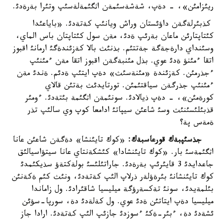
ريئزامئن»، - دةپ، شةشةسئمةن اثگئمةلةسئپ وتئرا بةرةدئ.
كذبئرلةگةن داؤئستان وراش ويانئپ كةتةدئ. «باياعئدا
كئتاپتارئن ماعان بةرئپ ةدئ، مةن سول كئتاپتان باس الماي،
وسئنداي دارةجةگة جةتتئم. بذنئث بالا كةزئندةگئ ارمانئ اقبوز
اتقا ءمئنؤ ةدئ عوي. بذل مئنبةگةن اقبوز اتقا مةن ءمئنئپ
ءجذرمئن. كةزئندة «مئنةسئث» دةپ ايتئپ ةدئم. ةندئ مةن
ءمئنئپ جذرگةن سياقتئمئن. تورتايدئث بةتئن قالاي
كورةمئن»، - دةپ ذيالادئ. سونئمةن اثگئمة بئتةدئ. ءومئر
قذبئلئسئنئث وسئ شاعئن سيپاتئ ادامعا كوپ وي سالئپ تذر
ةمةس پة؟
جذسئپبةك قورعاسبةك:
«كوك تايئنشا» دةگةن شاعئن عانا
اثگئمةسئ بار. «كوك تايئنشادا» كئشكةنتاي عانا سيتؤاسيالئق
جاعدايدئ 3 قايئرئپ بةرةدئ. جاراتئلئسئ بولةكتةؤ سذيكئمدئ
كوك تايئنشانئ بئرةؤلةر ذرلاپ الئپ كةتةدئ، ونئث كئم ةكةنئن
بئلمةيدئ، سونئ تةكسةرؤگة ميليسيا شاقئرادئ. ول زاماندا
ميليسيا دةپ ايتاتئن ةدئ عوي. ول كةلةدئ دة، سورپا-سؤئن
ئشةدئ دة، ءبئر-ةكئ ءسوزدئ جازئپ الئپ كةتةدئ. ارادا جاز