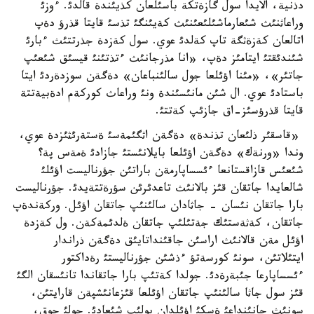
دذنية، الايدا سول گازةتكة باسئلعان كذيئندة قالدئ. ءوزئ
وراعاثنئث شئعارماشئلئعئنئث كةيئنگئ تذسئ قايتا قذرؤ دةپ
اتالعان كةزةثگة تاپ كةلدئ عوي. سول كةزدة جذرتتئث ءبارئ
شئندئقتئ ايتامئز دةپ، «انا مذرجانئث ءتذتئنئ قيسئق شئعئپ
جاتئر»، «مئنا اؤئلعا جول سالئنباعان» دةگةن سوزدةردئ ايتا
باستادئ عوي. ال شئن مانئسئندة ونئ وراعاث كوركةم ادةبيةتتة
قايتا قذرؤسئز-اق جازئپ كةتتئ.
«قاسقئر ذلئعان تذندة» دةگةن اثگئمةسئ ةستةرئثئزدة عوي،
وندا «ورنةك» دةگةن اؤئلعا بايلانئستئ جازادئ ةمةس پة؟
شئعئس قازاقستانعا ءئسساپارمةن باراتئن جؤرناليست اؤئلئ
شالعايدا جاتقان قئز بالانئث تاعدئرئن سؤرةتتةيدئ. جؤرناليست
بارا جاتقان نئسان - جاثادان سالئنئپ جاتقان اؤئل. وركةندةپ
جاتقان، كةثةستئك جةتئلئپ جاتقان ةلدئمةكةن. ول كةزدة
اؤئل مةن قالانئث اراسئن جاقئنداتايئق دةگةن ذراندار
ايتئلاتئن، سونئ كورسةتؤ ءذشئن جؤرناليستئ رةداكتور
ءئسساپارعا جئبةرةدئ. جولدا كةتئپ بارا جاتقاندا تانئسقان الگئ
قئز سول جاثا سالئنئپ جاتقان اؤئلعا قئزعانئشپةن قارايتئن،
سونئث جانئنداعئ ةسكئ اؤئلدان بولئپ شئعادئ. جولئ جوق،