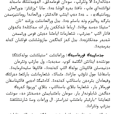
دةتالداردئ الا وتئرئپ، سودان قوعامدئق، الةؤمةتتئك ماسةلة
تؤاتئنداي عئپ، ناقتئ بةرة الؤشئ ةدئ. جاثا ءوزئثئز: «ورالحان
رومانتيك»، - ةدئ دةپ ايتئپ قالدئثئز، ورالحاندا رومانتيزممةن
بئرگة رةاليزم وتة باسئم ةدئ. بذل ورالحاننئث وزئنة ءتان
ءستيلئ دةسة بولادئ. ارباعا شةككةن پار ات سةكئلدئ ةكةؤئن
قاتار الئپ ءجذرئپ، شئعارمانئ اياعئنا دةيئن قوس ورئممةن
شةبةر جةتكئزةدئ. بذل كةز كةلگةن جازؤشئنئث قولئنان كةلة
بةرمةيدئ.
جذسئپبةك قورعاسبةك:
وراعاثنئث ءستيلئنئث بولةكتئگئ
جونئندة ايتاتئن اثگئمة كوپ. سةبةبئ، ول جازئپ وتئرعان
دذنيةسئن قالئپتان بولةك الئپ كةتةدئ، قالئپقا سئيدئرمايدئ.
باسقاشا جول تاؤئپ جازادئ. مئسالئ، شئعارمانئث بارلئعئ دةرلئك
وقيعادان بئردةن باستالئپ كةتةدئ. كادئمگئ ادةبي قالئپتاسقان
فورمالار بار، شئعارما بئلاي باستالئپ، بئلاي ءوربؤئ كةرةك
دةگةن شابلوندار بار. سوعان باعئنبايمئن دةسةثئز دة، سونئث
ئثعايئنا ءبارئبئر باعئنئپ تذراسئز. ال وراعاث وسئ شارتتئلئقتئ
بذزئپ وتئرادئ.