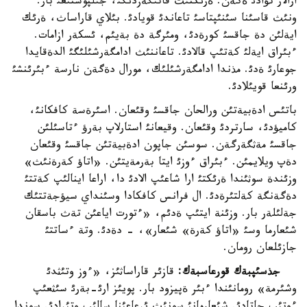
ارالار تؤادئ ةكةن. ةرئكتئث قاتئگةزدئگئ، جئلپوستئعئ بار.
ونئث قاسئنا سئنئپتاسئ تاعاندئ قويادئ. بئلاي قاراساث، ةرئك
ايةلئن دة جاقسئ كورةدئ، ومئرگة دة بةيئم، ئسكةر ازامات.
ءبئراق ايةلئ كةتئپ قالادئ. تاعاننئث ادامگةرشئلئگئ الدةقايدا
جوعارئ ةدئ. مذندا ادامگةرشئلئك، مورال دةگةن نارسة ءبئرئنشئ
ورئنعا قويئلادئ.
باتئس ادةبيةتئن ورالحان جاقسئ وقئعان. اسئرةسة كافكانئ،
كاميؤدئ، سارتردئ وقئعان. وقيعانئ استارلاپ بةرؤ ءتاسئلئن
جاقسئ مةثگةرگةن. سوسئن جاپون ادةبيةتئن جاقسئ وقئعان
دةپ ويلايمئن. ءبئراق ءوزئ ايتا بةرمةيتئن. «اتاؤ كةرةنئث»
وزئندة سوثئندا ةرئكتئ ارا شاعئپ الادئ دا، اراعا اينالئپ كةتتئ
دةگةنگة كةلتئرةدئ. ال فرانس كافكادا وسئنداي سيؤجةتتئك
جةلئلةر بار. وزئنة ايتئپ ةدئم، «ءتورت اياعئن تةث باسقان
شئعارما وسئ «اتاؤ كةرة» شئعار»، - دةدئ. وتة ءساتتئ
جازئلعان رومان.
جذسئپبةك قورعاسبةك:
قازئر قاراساثئز، «ءوز وتئثدئ
وشئرمة» رومانئندا ءبئر ةپيزود بار. پويئز ارئ-بةرئ سئثعئپ