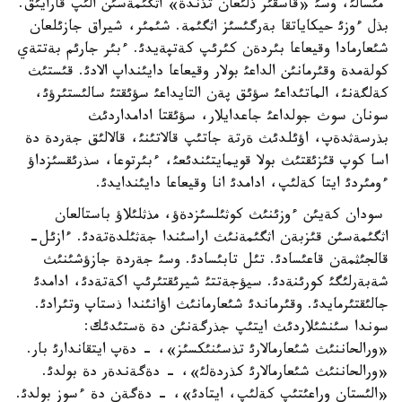
مئسالئ، وسئ «قاسقئر ذلئعان تذندة» اثگئمةسئن الئپ قارايئق.
بذل ءوزئ حيكاياتقا بةرگئسئز اثگئمة. شئمئر، شيراق جازئلعان
شئعارمادا وقيعاعا بئردةن كئرئپ كةتپةيدئ. ءبئر جارئم بةتتةي
كولةمدة وقئرمانئن الداعئ بولار وقيعاعا دايئنداپ الادئ. قئستئث
كةلگةنئ، الماتئداعئ سؤئق پةن التايداعئ سؤئقتئ سالئستئرؤئ،
سونان سوث جولداعئ جاعدايلار، سؤئقتا ادامداردئث
بذرسةثدةپ، اؤئلدئث ةرتة جاتئپ قالاتئنئ، قالالئق جةردة دة
اسا كوپ قئزئقتئث بولا قويمايتئندئعئ، ءبئرتوعا، سذرئقسئزداؤ
ءومئردئ ايتا كةلئپ، ادامدئ انا وقيعاعا دايئندايدئ.
سودان كةيئن ءوزئنئث كوثئلسئزدةؤ، مذثلئلاؤ باستالعان
اثگئمةسئن قئزبةن اثگئمةنئث اراسئندا جةثئلدةتةدئ. ءازئل-
قالجئثمةن قاعئسادئ. تئل تابئسادئ. وسئ جةردة جازؤشئنئث
شةبةرلئگئ كورئنةدئ. سيؤجةتتئ شيرئقتئرئپ اكةتةدئ، ادامدئ
جالئقتئرمايدئ. وقئرماندئ شئعارمانئث اؤانئندا ذستاپ وتئرادئ.
سوندا سئنشئلاردئث ايتئپ جذرگةنئن دة ةستئدئك:
«ورالحاننئث شئعارمالارئ تذسئنئكسئز»، - دةپ ايتقاندارئ بار.
«ورالحاننئث شئعارمالارئ كذردةلئ»، - دةگةندةر دة بولدئ.
«الئستان وراعئتئپ كةلئپ، ايتادئ»، - دةگةن دة ءسوز بولدئ.