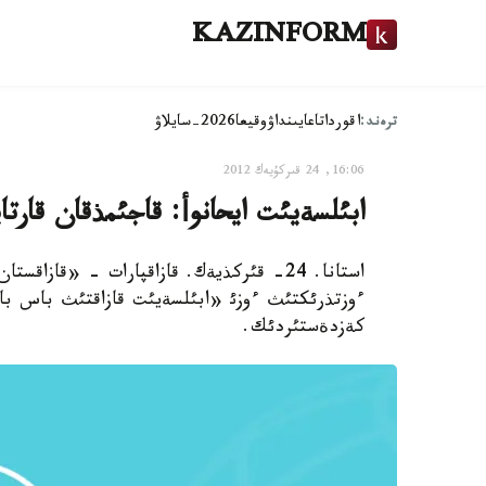
KAZINFORM
ترەند:
اقوردا
تاعايىنداۋ
وقيعا
2026-سايلاۋ
16:06, 24 قىركۇيەك 2012
ابئلسةيئت ايحانوأ: قاجئمذقان قارت
استانا. 24- قئركذيةك. قازاقپارات - «قازاق
ءوزتذرئكتئث ءوزئ «ابئلسةيئت قازاقتئث باس بالؤا
كةزدةستئردئك.