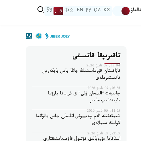
الداۋ
KZ
QZ
РУ
EN
中文
ق ز
ЎЗ
تاقىرىپقا قاتىستى
18:04, 07 تامىز 2026
قازاقستان قۇراماسىنىڭ جاڭا باس باپكەرىن
تانىستىرىلدى
08:55, 07 تامىز 2026
جانىبەك ءالىمحان ۇلى ا ق ش-قا بارۋعا
دايىندالىپ جاتىر
11:55, 06 تامىز 2026
شىمكەنتتە الەم چەمپيونى اتانعان جاس بالۋانعا
كولىك سىيلادى
22:05, 05 تامىز 2026
استانادا ەۋروپالىق فۋتبول قاۋىمداستىقتارى