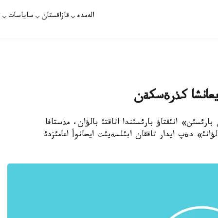
الەمدە
قازاقستان
ساياسات
ت
ايعانشا كذرةسكةن
ستان بارئسئن» انئقتاؤ بارئسئندا اتاقتئ بالؤان، مذستافا
نئ» دةپ ايدار تاققان ابئلسةيئت ايحانوأ اعامئزدئ