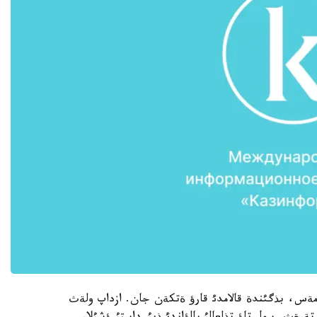
مةس، بذگئندة قالامدئ قارؤ ةتكةن جان. ازداپ ولةث