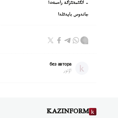
- اثگئمةثئزگة راحمةت!
جاندوس بايدئ
لدا
без автора
اۆتور
KAZINFORM