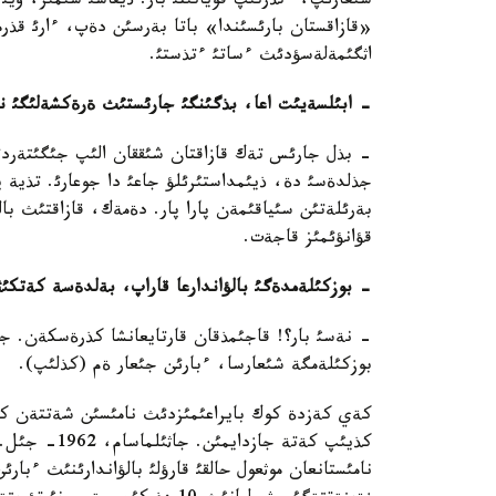
شئعارئپ، ءتذرتئپ قوياتئنئ بار. ذيقاسئ شئمئر، ويئ 
«قازاقستان بارئسئندا» باتا بةرسئن دةپ، ءارئ قذرم
اثگئمةلةسؤدئث ءساتئ ءتذستئ.
- ابئلسةيئت اعا، بذگئنگئ جارئستئث ةرةكشةلئگئ ن
- بذل جارئس تةك قازاقتان شئققان الئپ جئگئتةردئث
جذلدةسئ دة، ذيئمداستئرئلؤ جاعئ دا جوعارئ. تذية 
بةرئلةتئن سئياقئمةن پارا پار. دةمةك، قازاقتئث بال
قؤانؤئمئز قاجةت.
- بوزكئلةمدةگئ بالؤاندارعا قاراپ، بةلدةسة كةتكئ
- نةسئ بار؟! قاجئمذقان قارتايعانشا كذرةسكةن. جا
بوزكئلةمگة شئعارسا، ءبارئن جئعار ةم (كذلئپ).
كةي كةزدة كوك بايراعئمئزدئث نامئسئن شةتتةن كةلگ
كذيئپ كةتة جا
نامئستانعان موثعول حالقئ قارؤلئ بالؤاندارئنئث ءبا