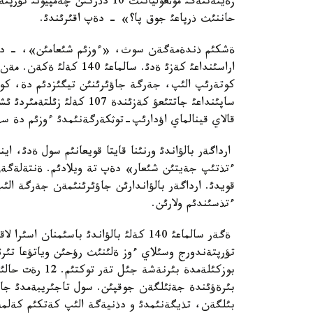
زةينةتتةگئ موثعوليانئث 10 دذرك
حاننئث ذرپاعئ جوق پا؟» - دةپ اقئرئندئ.
اراسئنداعئ كةزئ ةدئ. سا
كوتةرئپ الئپ، جةرگة جاؤئرئنئن تيگئزدئم دة، كوت
قالاي قينالماي اؤدارئپ-توثكةرگةنئمدئ ءوزئم دة سة
ارداگةر بالؤاندئ ورنئنا قايتا قويعانئم سول ةدئ، اين
ءتذتئپ جةيتئن شئعار» دةپ تة ويلادئم. ةنتةلةگةن
قويدئ. ارداگةر بالؤاندارئن جاؤئرئنئمةن جةرگة الئپ
ءتذسئندئم ولارئن.
ةگةر سالماعئ 140 كةلئ بالؤاندئ باسئمن
تؤرپتةندورج وسئلاي ءوز ةلئنئث رؤحئن وياتؤعا تئر
بوزكئلةمدة بئرن
بئرةؤئندة جةثئلگةن جوقپئن. سول تاجئريبةمدئ جاس
بئلگةن، تذيگةنئمدئ و دذنيةگة الئپ كةتكئم كةلمةيد