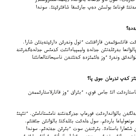
تةرةث. سول تاؤ تذلعالئ بالؤاندئ ذيئمداستئرؤشئلار
ةتتئ قوناعئ بولسئن دةپ جارئسقا شاقئرئپتئ. سوندا
ةدة؟
 قاتئسؤئمةن قازاقتئث ءتول ونةرئن دارئپتةيتئن شارا.
پالؤانعا بةرئلةتئن جذلدة وليمپيادانئث كذمئس جذلدةگةرئنة
ؤاندئق ونةرئ ءوز ةلئمئزدة كةثئنةن ناسيحاتتالعانئنا
ثئز كةپ تذرعان جوق پا؟
ستاردئث اتئ جاس قوي، ءبئراق ءوز قاتارلاستارئممةن
ةن بالؤانداردئث قورعاپ جذرگةنئنة نامئستانامئن. ءتئپتئ
زدايمئن. جاثئلماسام، 1962- جئل. موثعولياعا باردئم. سول ةلدئث بئلةكتئ بالؤانئن جئقتئم.
رئن شئعارا باستادئ. بئرئنةن سوث ءبئرئن جةثدئم. سوندا