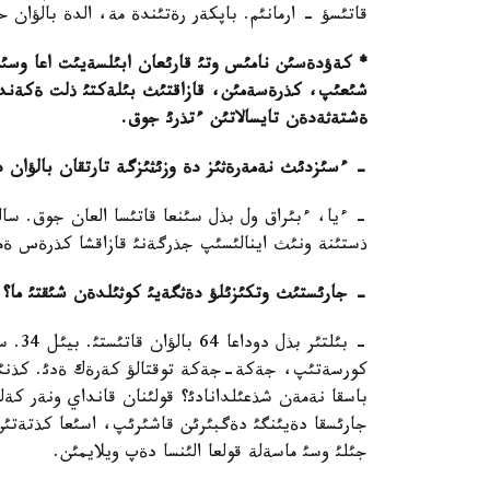
قاتئسؤ - ارمانئم. باپكةر رةتئندة مة، الدة بالؤان ح
*
شئعئپ، كذرةسةمئن، قازاقتئث بئلةكتئ ذلت ةكةند
ةشتةثةدةن تايسالاتئن ءتذرئ جوق.
- ءسئزدئث نةمةرةثئز دة وزئثئزگة تارتقان بالؤان
- ءيا، ءبئراق ول بذل سئنعا قاتئسا العان جوق. سالم
ذستئنة ونئث اينالئسئپ جذرگةنئ قازاقشا كذرةس ة
- جارئستئث وتكئزئلؤ دةثگةيئ كوثئلدةن شئقتئ ما؟
كورسةتئپ، جةكة-جةكة توقتالؤ كةرةك ةدئ. كذنئ
باسقا نةمةن شذعئلدانادئ؟ قولئنان قانداي ونةر كة
جارئسقا دةيئنگئ دةگبئرئن قاشئرئپ، اسئعا كذتةتئن 
جئلئ وسئ ماسةلة قولعا الئنسا دةپ ويلايمئن.