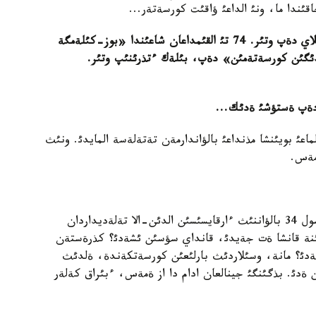
اقئندا ما، ونئ الداعئ ؤاقئت كورسةتةر...
كةؤدةسئن نامئس وتئ قارئعان ابئلسةيئت اعا وسئلاي دةپ وتئر. 74 تئ القئمداعان شاعئندا «بوز-كئلةمگة
ئگئن كورسةتةمئن» دةپ، بئلةك ءتذرئنئپ وتئر.
 دةپ ةستؤشئ ةدئك...
اعئ بويئنشا مذنداعئ بالؤاندارمةن تةتةلةسة المايدئ. ونئث
مةس.
- بئلتئر بذل دوداعا 64 بالؤان قاتئستئ. بيئل 34. سول 34 بالؤاننئث ءارقايسئسئن الدئن-الا تةلةديداردان
نة قانشا ةت جةيدئ، قانداي سؤسئن ئشةدئ؟ كذرةستةن
لةدئ؟ مانة، وسئلاردئث بارلئعئن كورسةتكةندة، ةلدئث
ةدئ. بذگئنگئ جينالعان ادام دا از ةمةس، ءبئراق كةلةر