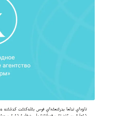
تاؤداي تذلعا بذرئنعئداي قوس بئلةكتئث كذشئنة ة