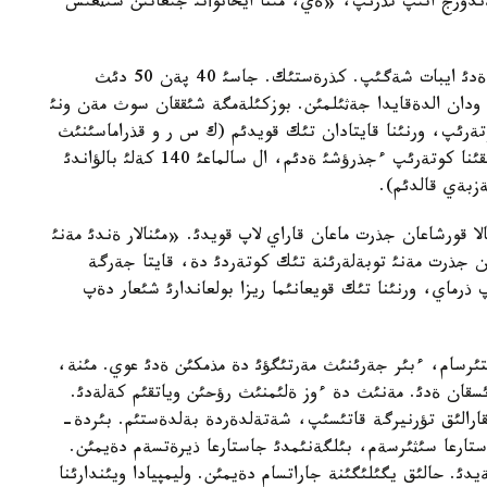
ئن چةمپيونئ تؤرپتةندورج اتئپ تذرئپ، «ةي، مئنا ايحانوأتئ جئعاتئن شئثعئس
ةشكئم ذندةمةگةن سوث، «ءوزئم شئعامئن»، - دةدئ ايبات شةگئپ. كذرةستئك. جاسئ 40 پةن 50 دئث
لماعئ 140 كةلئ ةكةن. مةن ودان الدةقايدا جةثئلمئن. بوزكئلةمگة شئققان سوث مةن ونئ
ةرئپ، ورنئنا قايتادان تئك قويدئم (ك س ر و قذراماسئنئث
ساپئنداعئ جاتتئعؤ كةزئندة 107 كةلئ زئلتةمئردئ ئشقئنا كوتةرئپ ءجذرؤشئ ةدئم، ال سالماعئ 140 كةلئ بالؤاندئ
زبةي قالدئم).
الا قورشاعان جذرت ماعان قاراي لاپ قويدئ. «مئنالار ةندئ مةنئ
 جذرت مةنئ توبةلةرئنة تئك كوتةردئ دة، قايتا جةرگة
 ذرماي، ورنئنا تئك قويعانئما ريزا بولعاندارئ شئعار دةپ
ان اسئرا لاقتئرسام، ءبئر جةرئنئث مةرتئگؤئ دة مذمكئن ةدئ عوي. مئنة،
ئسقان ةدئ. مةنئث دة ءوز ةلئمنئث رؤحئن وياتقئم كةلةدئ.
ةشة جئل تةر توكتئم. 12 رةت حالئقارالئق تؤرنيرگة قاتئسئپ، شةتةلدةردة بةلدةستئم. بئردة-
تارعا سئثئرسةم، بئلگةنئمدئ جاستارعا ذيرةتسةم دةيمئن.
ئ. حالئق يگئلئگئنة جاراتسام دةيمئن. وليمپيادا ويئندارئنا