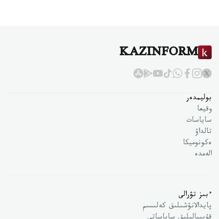
KAZINFORM
بوليمدەر
وقيعا
ساياسات
تالداۋ
ەكونوميكا
الەمدە
ءبىز تۋرالى
پايدالانۋشىلىق كەلىسىم
قۇپىيالىلىق ساياساتى