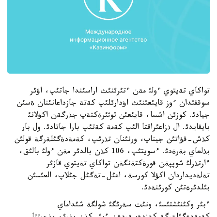
تواكاي تةيتوي ءولئ مةن ءتئرئنئث اراسئندا جاتئپ، اؤئر
سوققئدان ءوز قايئعئنئث اؤدارئلئپ كةتة جازداعانئنان ةسئن
جيادئ. كوزئن اشسا، قايئعئن توثئرةكتةپ جذرگةن اكؤلانئ
بايقايدئ. ال ذزاعئراقتا الئپ كةمة كةتئپ بارا جاتادئ. ول بار
كذش-قؤاتئن جيناپ، ورنئنان تذرئپ، كةمةدةگئلةرگة قولئن
بذلعاي بةرةدئ. ءسويتئپ، 106 كذن بالدئر مةن ءولئ بالئق،
ءارتذرلئ شوپپةن قورةكتةنگةن تواكاي تةيتوي قازئر
تةلةديداردان اكؤلا كورسة، اعئل-تةگئل جئلاپ، العئسئن
بئلدئرةتئن كورئنةدئ.
ءبئر وكئنئشتئسئ، ونئث سةرئگئ شولگة شئداماي