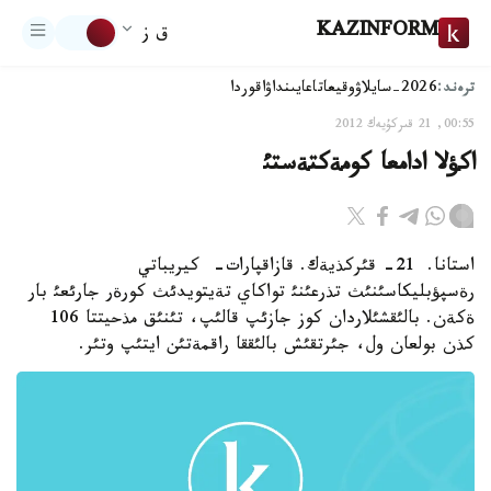
KAZINFORM
ق ز
ترەند:
2026-سايلاۋ
وقيعا
تاعايىنداۋ
اقوردا
00:55, 21 قىركۇيەك 2012
اكؤلا ادامعا كومةكتةستئ
استانا. 21- قئركذيةك. قازاقپارات- كيريباتي
رةسپؤبليكاسئنئث تذرعئنئ تواكاي تةيتويدئث كورةر جارئعئ بار
ةكةن. بالئقشئلاردان كوز جازئپ قالئپ، تئنئق مذحيتتا 106
كذن بولعان ول، جئرتقئش بالئققا راقمةتئن ايتئپ وتئر.