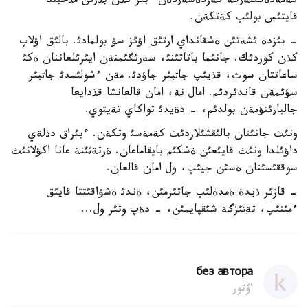
كةمةدةگئلةرگة كةزدةسةردةن ءبئر كذن بذرئن مذحيتتا
قايتئس بولئپ كةتكةن.
- بئزدة ئشةتئن ةشقانداي ارتئق اؤئز سؤ بولمادئ. بالئق اؤلاپ
كذن كوردئك. جانئما باتاتئنئ، سةرئگئمنةن ايئرئلعاننان ةكئ
ساعاتتان سوث، قذيئپ جاثبئر جاؤدئ. مةن ءشولئمدئ جاثبئر
سؤئمةن قاندئردئم. امال نة، امان قالعانشا قذدايعا
جالبارئنؤمةن بولدئم، - دةيدئ تواكاي تةيتوي.
ونئث جانئنان بالئقشئلاردئث كةمةسئ وتكةن. ءبئراق دذلةي
داؤئلدا ونئث قايئعئن ةشكئم بايقاماعان. ةرتةثئنة عانا اكؤلانئث
سوققئسئنان ةسئن جيئپ، ول امان قالعان.
- قازئر ذيدة ةمدةلئپ جاتئرمئن، ةندئ ةشؤاقئتتا قايئق
ءمئنئپ، تةثئزگة شئقپايمئن، - دةپ وتئر ول...
без автора
اۆتور