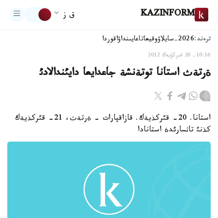
KAZINFORM
ق ز
ترەند:
2026-سايلاۋ
وقيعا
تاعايىنداۋ
اقوردا
10:16, 20 قىركۇيەك 2012
ةرتةث استانا توتةنشة جاعدايعا دايئندالادئ
استانا. 20- قئركذيةك. قازاقپارات - ةرتةث، 21- قئركذيةك
كذنئ تاثسارئدة استانادا