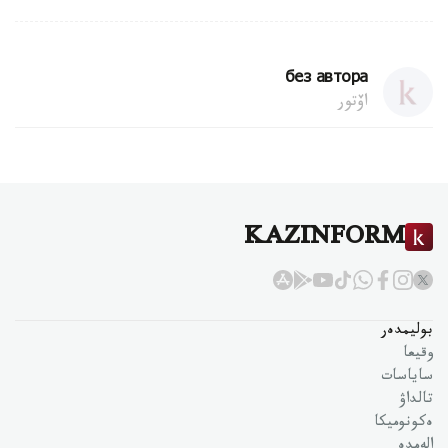
без автора
اۆتور
KAZINFORM
بوليمدەر
وقيعا
ساياسات
تالداۋ
ەكونوميكا
الەمدە