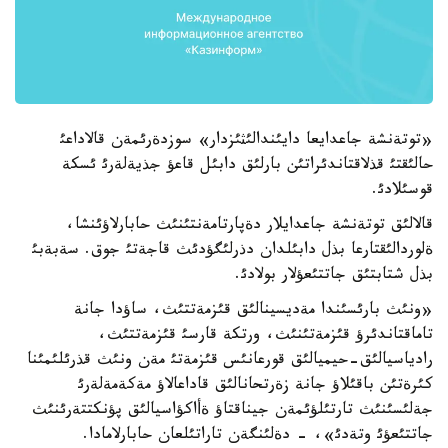
«توتةنشة جاعدايعا دايئندالئثئزدار» سوزدةرئمةن قالاداعئ
حالئقتئ قذلاقتاندئراتئن بارلئق دابئل قاعؤ جذيةلةرئ ئسكة
قوسئلادئ.
قالالئق توتةنشة جاعدايلار دةپارتامةنتئنئث حابارلاؤئنشا،
ةلوردالئقتارعا بذل دابئلدان دذرلئگؤدئث قاجةتئ جوق. سةبةبئ
بذل شتابتئق جاتتئعؤلار بولادئ.
«ونئث بارئسئندا مةديسينالئق قئزمةتتئث، ساؤدا جانة
تاماقتاندئرؤ قئزمةتئنئث، ورتكة قارسئ قئزمةتتئث،
رادياسيالئق-حيميالئق قورعانئس قئزمةتئ مةن ونئث قذرئلئمئنا
كئرةتئن باقئلاؤ جانة زةرتحانالئق قاداعالاؤ مةكةمةلةرئ
جةلئسئنئث تارتئلؤئمةن جيناقتاؤ ةأاكؤاسيالئق پؤنكتتةرئنئث
جاتتئعؤئ وتةدئ»، - دةلئنگةن تاراتئلعان حابارلامادا.