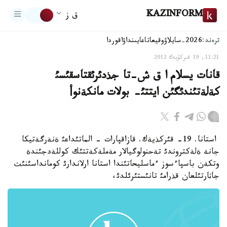
KAZINFORM
ق ز
ترەند:
2026-سايلاۋ
وقيعا
تاعايىنداۋ
اقوردا
11:21, 19 قىركۇيەك 2012
قانات يسلام ا ق ش-تا جذدئرئقتاسقئسئ
كةلةتئندئگئن ايتتئ- بولات مانكةنوأ
استانا. 19- قئركذيةك. قازاقپارات - الماتئداعئ ةنةرگةتيكا
جانة ةلةكتروندئ تةحنولوگيالار مةملةكةتتئك كوللةدجئندة
وتكةن باسپاءسوز ءماسليحاتئندا استانا ارلاندارئ كومانداسئنئث
جاثارتئلعان قذرامئ تانئستئرئلدئ،