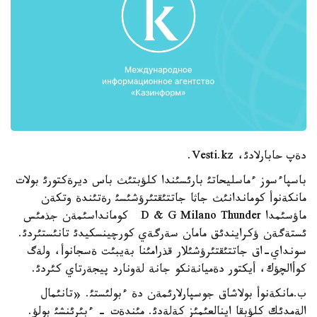
دةپ حابارلادئ، Vesti.kz.
باسپاءسوز ءماسليحاتئ بارئسئندا كلؤبتئث باس ديرةكتورئ بولات
مانكةنوأ كوماندانئث جاثا جاتتئقتئرؤشئسئ رةتئندة وتكةن
ماؤسئمدا D & G Milano Thunder كومانداسئمةن جذمئس
ئستةگةن ؤكرايندئق مامان سةرگةي كورچينسكيدئ تانئستئردئ.
سونداي-اق جاتتئقتئرؤشئلار قذرامئنا بةيبئت ةسجانوأ، ولةگ
كوأالچؤك، أيكتور دةميانةنكو جانة لةونارد پيجةرتاي كئردئ.
ب.مانكةنوأ بولاشاق جوسپارلارئمةن دة ءبولئستئ. «تانئمال
الةمدئك كلؤبقا اينالعئمئز كةلةدئ. مئندةت - ءبئرئنشئ بولؤ.