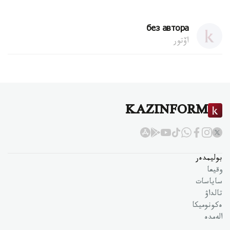
без автора
اۆتور
KAZINFORM
بوليمدەر
وقيعا
ساياسات
تالداۋ
ەكونوميكا
الەمدە