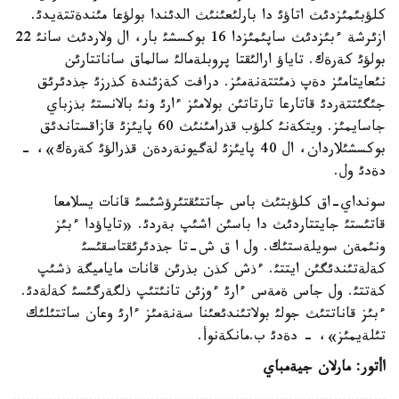
كلؤبئمئزدئث اتاؤئ دا بارلئعئنئث الدئندا بولؤعا مئندةتتةيدئ.
ازئرشة ءبئزدئث ساپئمئزدا 16 بوكسشئ بار، ال ولاردئث سانئ 22
بولؤئ كةرةك. تاياؤ ارالئقتا پروبلةمالئ سالماق ساناتتارئن
نئعايتامئز دةپ ذمئتتةنةمئز. درافت كةزئندة كذرزئ جذدئرئق
جئگئتتةردئ قاتارعا تارتاتئن بولامئز ءارئ ونئ بالانستئ بذزباي
جاسايمئز. ويتكةنئ كلؤب قذرامئنئث 60 پايئزئ قازاقستاندئق
بوكسشئلاردان، ال 40 پايئزئ لةگيونةردةن قذرالؤئ كةرةك»، -
دةدئ ول.
سونداي-اق كلؤبتئث باس جاتتئقتئرؤشئسئ قانات يسلامعا
قاتئستئ جايتتاردئث دا باسئن اشئپ بةردئ. «تاياؤدا ءبئز
ونئمةن سويلةستئك. ول ا ق ش-تا جذدئرئقتاسقئسئ
كةلةتئندئگئن ايتتئ. ءذش كذن بذرئن قانات ماياميگة ذشئپ
كةتتئ. ول جاس ةمةس ءارئ ءوزئن تانئتئپ ذلگةرگئسئ كةلةدئ.
ءبئز قاناتتئث جولئ بولاتئندئعئنا سةنةمئز ءارئ وعان ساتتئلئك
تئلةيمئز»، - دةدئ ب.مانكةنوأ.
اأتور: مارلان جيةمباي