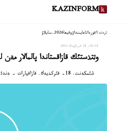
KAZINFORM
ترەند:
اقوردا
تاعايىنداۋ
وقيعا
2026-سايلاۋ
03:14, 18 قىركۇيەك 2012
وثتذستئك قازاقستاندا پالمالار مةن ل
شئمكةنت. 18- قئركذيةك. قازاقپارات - ةندئ وثتذستئك قازاقستاندا پالمالار مةن ليموندار وسئرئلؤدة.