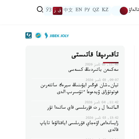
الداۋ
KZ
QZ
РУ
EN
中文
ق ز
ЎЗ
تاقىرىپقا قاتىستى
11:40, 05 تامىز 2026
سەكسەن باتىردىڭ كىسەسى
09:07, 05 تامىز 2026
تيان-شان قوڭىر ايۋىنىڭ سيرەك ساتتەرىن
فوتوتۇزاق ۆيدەوعا ءتۇسىرىپ الدى
11:42, 04 تامىز 2026
الماتىدا ل ر ت قۇرىلىسى قاي ساتىدا تۇر
15:42, 03 تامىز 2026
زايسانداعى اۋەجاي قۇرىلىسى اياقتالۋعا تاياپ
قالدى