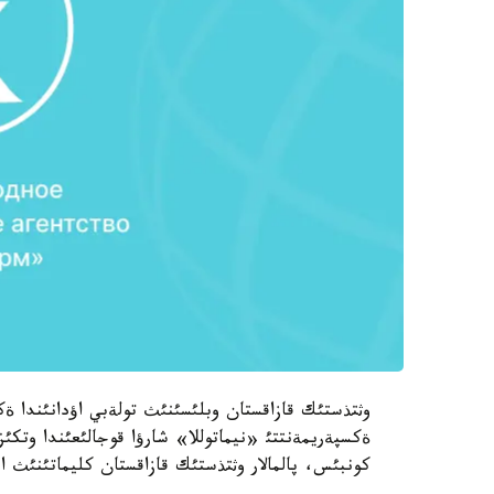
وثتذستئك قازاقستان وبلئسئنئث تولةبي اؤدانئندا ةك
ةكسپةريمةنتتئ «نيماتوللا» شارؤا قوجالئعئندا وتكئ
كونبئس، پالمالار وثتذستئك قازاقستان كليماتئنئث 