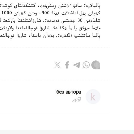
كة
پالما ساتئلئپ ذلگةردئ. بذدان باسقا، شارؤا قوجالئعئ
без автора
اۆتور