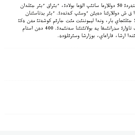
پالمالاردئ ساتؤ ءذشئن وسئرؤدة، كئشكةنتاي كوشةتتةردئ 50 دوللارعا ساتئپ الؤعا بولادئ، ءبئراق ءبئر جئلدان
يئن بذل اعاشتئث قذنئ 500، ودان كةيئن 1000 ا ق ش دوللارئنا دةيئن ءوسئپ كةتةدئ. ءبئر بذتاسئنان
شامامةن 30 جةمئس تذسةدئ. شارؤاشئلئقتا بارلئعئ 5 جئلئجاي بار، وندا ليموننئث مئث جارئم كوشةتئ مةن ةكئ
مئثعا جؤئق پالما ةگئلدئ. شارؤا قوجالئعئندا ولاردئث تاؤارئ سذرانئسقا ية بولاتئنئنا سةنئمدئ. 400 دةن استام
ندا ارشا، قاراعاي، بوزارشا وسئرئلؤدة.