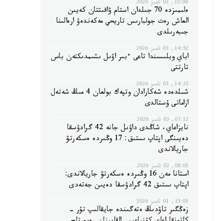
15:06, 03 تامىز 2026
ەلىمىزدە 70 جىلدان استام ۋاقىتتان كەيىن
العاش رەت جولبارىس تاريحي مەكەندەۋ ارەالىنا
جىبەرىلدى
14:52, 03 تامىز 2026
اباي وبلىسىندا تاعى ءبىر اۋىل ىشىمدىكتەن باس
تارتتى
14:23, 03 تامىز 2026
شىلدەدە شەكارادان وتپەك بولعان 4 مىڭ شەتەل
ازاماتى ۇستالدى
07:12, 03 تامىز 2026
نايزاعاي، شاڭدى داۋىل جانە 42 گرادۋسقا
دەيىنگى اپتاپ ىستىق: 17 وڭىردە ەسكەرتۋ
جاريالاندى
08:05, 02 تامىز 2026
استانا مەن 16 وڭىردە ەسكەرتۋ جاريالاندى:
اپتاپ ىستىق 42 گرادۋسقا دەيىن جەتەدى
15:05, 01 تامىز 2026
زەڭگىر تاۋدىڭ ەتەگىندە جايقالىپ تۇر -