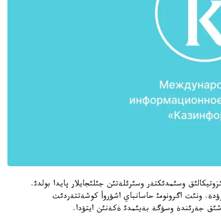
زوتيكالئق وسئمدئكتةر وسئرئلةتئن جئلئجايلار پايدا بولدئ.
زؤدة. ونئث اگرونومئ حاسانباي اشؤروأ كوشةتتةردئث
اشئق جةرئندة وسؤگة بةيئمدئ ةكةنئن ايتؤدا.