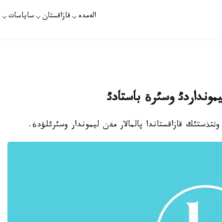
الەمدە
قازاقستان
ساياسات
ت
يمونداردئ وسئرة باستادئ