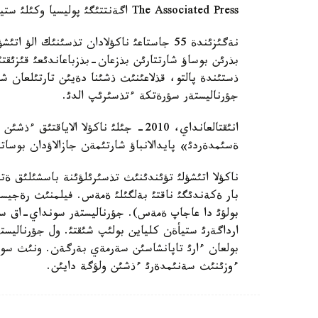
The Associated Press اگةنتتئگئ پوليسيا وكئلئ ستيأ ؤيتميردئث سوزئنة سئلتةمة جاساپ.
نةگئزئندة 55 جاستاعئ ناكؤلادان تذسئنئك ا
بذرئن بوساؤ شارتتارئن بذزعان-بذزباعاندئعئ قئزئقتئ
ذستئندة پالتو، قذلاعئنئث ذشئنا دةيئن تارتئلعان ش
جؤرناليستةر سؤرةتكة ءتذسئرئپ الدئ.
انئقتالعانداي، 2010- جئلئ ناكؤلا الا
ةسئمدةردئ» پايدالانباؤ شارتئمةن جازالاؤدان بوسات
ناكؤلا اتئشؤلئ تؤئندئنئث تذسئرئلؤئنة باسشئلئق ةت
بار ةكةندئگئ ناقتئ بةلگئلئ ةمةس. فيلمنئث رةجيسس
بولؤئ دا عاجاپ ةمةس). جؤرناليستةر سونداي-اق سسة
ارداگةرئ ستيأةن كلياين بولئپ شئقتئ. ول جؤرناليس
بولعان ءارئ تاپانشاسئن سةرمةي بةرگةن. ونئث سوز
ءوزئنئث سةنئمدةرئ ءذشئن ولؤگة دايئن.