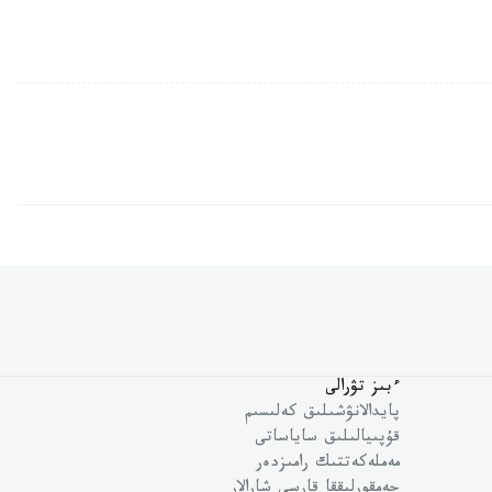
ءبىز تۋرالى
پايدالانۋشىلىق كەلىسىم
قۇپىيالىلىق ساياساتى
مەملەكەتتىك رامىزدەر
جەمقورلىققا قارسى شارالار