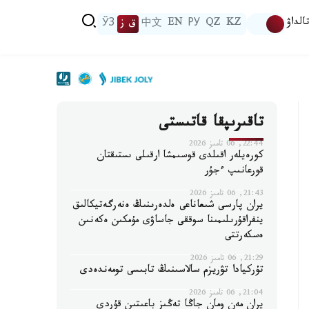
الداۋ
KZ
QZ
РУ
EN
中文
ق ز
ЎЗ
تاقىرىپقا قاتىستى
22:44, 06 تامىز 2026
كورەيلەر اقىلدى قوسىمشا ارقىلى ىستىقتان
قورعانىپ ءجۇر
21:43, 06 تامىز 2026
يران پارسى شىعاناعى ەلدەرىنىڭ ەنەرگەتيكالىق
ينفراقۇرىلىمىنا سوققى جاساۋى مۇمكىن ەكەنىن
ەسكەرتتى
21:29, 06 تامىز 2026
تۇركيادا تۋريزم سالاسىنىڭ تابىسى تومەندەدى
21:04, 06 تامىز 2026
يران مەن ومان جاڭا تەڭىز باعىتىن قۇردى