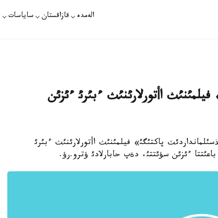
الەمدە
قازاقستان
ساياسات
ت
فيلمئنئث اأتورلارئنئث ءبئرئ ءئزئن
لئ «مذسئلمانداردئث پاكتئگئ» فيلمئنئث اأتورلارئنئث ءبئرئ
عئتتا ءئزئن سؤئتتئ، دةپ حابارلادئ ؤترو.رؤ.