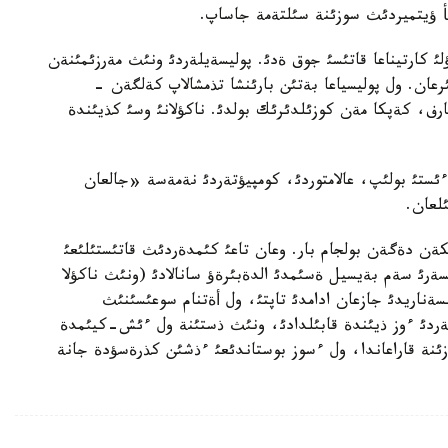
لؤ اتئشؤلئ كارتيناعا قاتئسئ جوق ةدئ. پوليسةيلةردئ ونئث مةرزئمئنةن
رعان. ول پوليسياعا بةتئن بارئنشا تذمشالاپ كةلگةن -
ارف، كةپكا مةن كوزئلدئرئك بولدئ. ناكؤلانئ وسئ كذيئندة
ياقتئق ءذشئن ءئستئ بولئپ، عالامتوردئ، كومپيؤتةردئ نةمةسة «جالعان
ئلعان.
كةن دةگةن بولجام بار. وعان تاعئ كئمدةردئث قاتئستئلئعئ
ةرئ سةم بةيسيل ةسئمدئ الدةبئرةؤ سانالادئ (ونئث ناكؤلا
ناريدئ جازعان ادامدئ تاپتئ، ول أةتنام سوعئسئنئث
تةردئ ءوز ذيئندة قابئلدادئ، ونئث ذستئنة ول ءئش-كيئمدة
ئنة قاراعاندا، ول ءسوز بوستاندئعئ ءذشئن كذرةسؤدة جانة