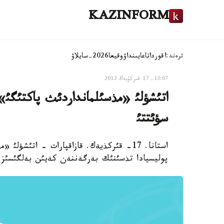
KAZINFORM
ترەند:
اقوردا
تاعايىنداۋ
وقيعا
2026-سايلاۋ
13:07, 17 قىركۇيەك 2012
اتئشؤلئ «مذسئلمانداردئث پاكتئگئ» 
سؤئتتئ
استانا. 17- قئركذيةك. قازاقپارات - اتئشؤ
پوليسيادا تذسئنئك بةرگةننةن كةيئن بةلگئسئز با