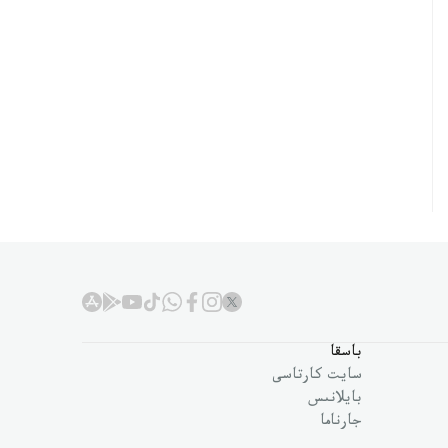
باسقا
سايت كارتاسى
بايلانىس
جارناما