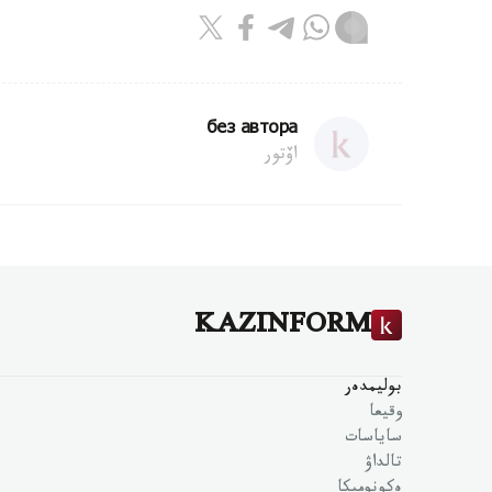
без автора
اۆتور
KAZINFORM
بوليمدەر
وقيعا
ساياسات
تالداۋ
ەكونوميكا