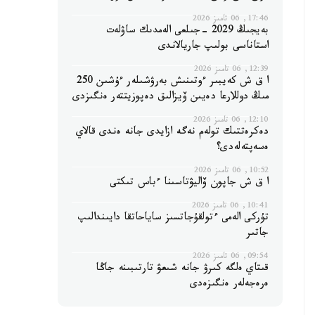
17:46, 06 تامىز 2026
بەيجىڭ 2029 -جىلعى الەمدىك ساۋلەت
استاناسى بولىپ جاريالاندى
12:39, 06 تامىز 2026
ا ق ش كەيبىر ءوتىنىش بەرۋشىلەر ءۇشىن 250
مىڭ دوللارعا دەيىن ۆيزالىق دەپوزيتتەر ەنگىزدى
12:10, 06 تامىز 2026
دەكرەتتىك تولەم نەگە ازايدى جانە ەندى قالاي
ەسەپتەلەدى؟
10:52, 06 تامىز 2026
ا ق ش جاپون ۆاليۋتاسىنا ءباس تىكتى
10:41, 06 تامىز 2026
تۇركى الەمى ءتولقۇجاتسىز ساياحاتقا دايىندالىپ
جاتىر
09:54, 06 تامىز 2026
قىتاي ەلگە كىرۋ جانە شىعۋ تارتىبىنە جاڭا
ەرەجەلەر ەنگىزەدى