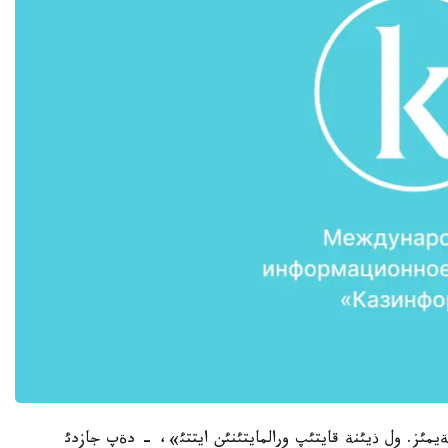
مئز. ول ذيئنة قايتئپ ورالمايتئنئن ايتتئ»، - دةپ جازدئ