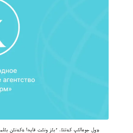
«ول جوعالئپ كةتتئ. ءبئز ونئث قايدا ةكةنئن بئلمةي