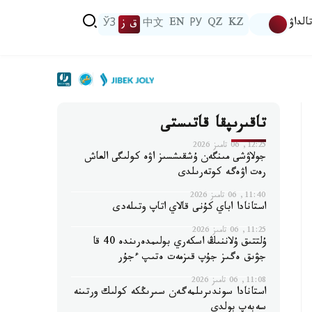
الداۋ
KZ
QZ
РУ
EN
中文
ق ز
ЎЗ
تاقىرىپقا قاتىستى
12:25, 06 تامىز 2026
جولاۋشى مىنگەن ۇشقىشسىز اۋە كولىگى العاش
رەت اۋەگە كوتەرىلدى
11:40, 06 تامىز 2026
استانادا اباي كۇنى قالاي اتاپ وتىلەدى
11:25, 06 تامىز 2026
ۇلتتىق ۇلاننىڭ اسكەري بولىمدەرىندە 40 قا
جۋىق ەگىز جۇپ قىزمەت ەتىپ ءجۇر
11:08, 06 تامىز 2026
استانادا سوندىرىلمەگەن سىرىڭكە كولىك ورتىنە
سەبەپ بولدى