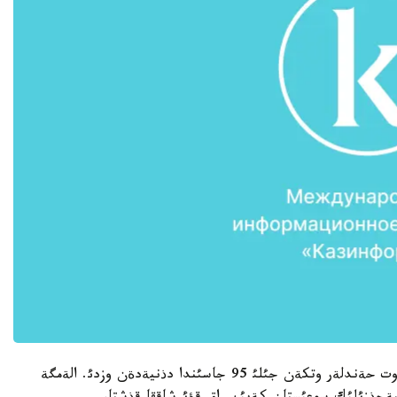
الةم بئلةتئن «باربي» قؤئرشاعئن ويلاپ تاپقان ةلليوت حةندلةر وتكةن جئلئ 95 جاسئندا دذنيةدةن وزدئ. الةمگة