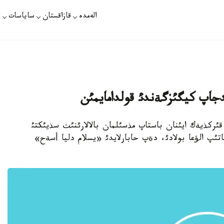
الەمدە
قازاقستان
ساياسات
ت
دجاپ كيگئزگةندئ قولدامايمئن
دئث قئركذيةك ايئنان باستاپ مذسئلمان بالالارئنئث سذيئكتئ
پ الؤعا بولادئ، دةپ حابارلايدئ «يسلام دليا أسةح»