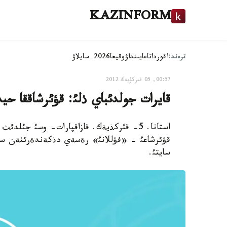
KAZINFORM
ترەند:
اقوردا
تاعايىنداۋ
وقيعا
2026-سايلاۋ
00:57, 05 قىركۇيەك 2012
قايرات جولدئباي ذلئ: قؤئرشاققا حي
استانا. 5- قئركذيةك. قازاقپارات- وسئ جئل
قؤئرشاعئ - «فؤللانئ» رةسةي دذكةندةرئنةن ساتئ
سايتئ.