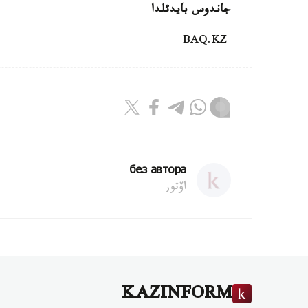
جاندوس بايدئ
لدا
BAQ.KZ
без автора
اۆتور
KAZINFORM