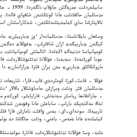
«جانسئز سذلؤلئق» سئيلاعان ةلليوت ءبئرئنشئ دذن
سابيلةردئث
مذسئلمان حالقئنئث عانا كوثئلئنةن شئقپاي قالدئ.
تالاپتارئنا ساي كةلمةيتئندئكتةن، شةكاراسئنان اس
وسئعان بايلانئستئ، مذسئلماندار ءوز «باربيئن» ج
كومپانياسئ دذنيةگة اكةلدئ. اتالمئش كومپانيانئث ب
جوبا كورئنةدئ. سةبةبئ، فؤللانئ تذتئنؤشئلاردئث قا
ماروككالئق «باربي» مةن يران قئزئ «رازاننان» دا 
فؤللا - قاسئ-كوزئ كومئردةي قاپ-قارا، شاريعات تال
مذسئلمان قئز. ونئث وبرازئن جاساؤشئلار بالالار ءذش
- جاراتقانعا رياسئز سةنةتئن، قاراپايئم، كوركةم مئ
تةك مةكتةپكة بارئپ، ساباعئن عانا وقؤمةن شةكتةلم
تاربيةلئ. سونداي-اق، بةس ؤاقئت نامازئن قازا قئلم
كيئمئندة عانا ةمةس، ياعني، ونئث جئگئتئ دة بولما
مئنة، وسئ فؤللانئ تذتئنؤشئلاردئث قاتارئ سولتذست