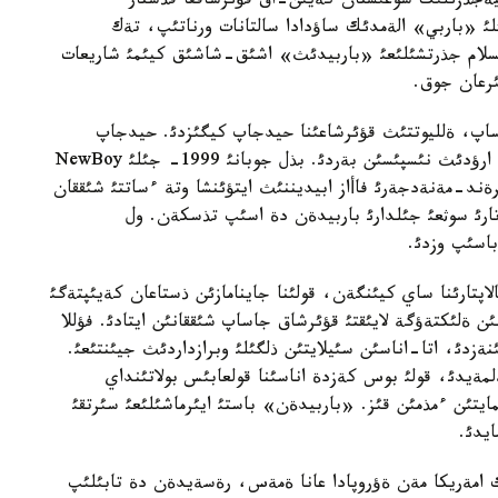
يةجذزئلئك سوعئستان كةيئن-اق قؤئرشاققا قذشتار
 جذرةگئن جاؤلاپ ذلگةردئ. 1959 - جئلئ «باربي» الةمدئك ساؤدادا سالتانات ورناتئپ، تةك
 يسلام جذرتشئلئعئ «باربيدئث» اشئق-شاشئق كيئمئ شاريعات
ئرعان جوق.
اساپ، ةلليوتتئث قؤئرشاعئنا حيدجاپ كيگئزدئ. حيدجاپ
كيگةن «باربيگة» ازان شاقئرئپ، «فؤللا» دةگةن ارؤدئث نئسپئسئن بةردئ. بذل جوبانئ 1999- جئلئ NewBoy
رةند-مةنةدجةرئ فاأاز ابيديننئث ايتؤئنشا وتة ءساتتئ شئققان
تارئ سوثعئ جئلدارئ باربيدةن دة اسئپ تذسكةن. ول
باسئپ وزدئ.
اپتارئنا ساي كيئنگةن، قولئنا جاينامازئن ذستاعان كةيئپتةگئ
ئن ةلئكتةؤگة لايئقتئ قؤئرشاق جاساپ شئققانئن ايتادئ. فؤللا
نةزدئ، اتا-اناسئن سئيلايتئن ذلگئلئ وبرازداردئث جيئنتئعئ.
ةيدئ، قولئ بوس كةزدة اناسئنا قولعابئس بولاتئنداي
ايتئن ءمذمئن قئز. «باربيدةن» باستئ ايئرماشئلئعئ سئرتقئ
يدئ.
ئك امةريكا مةن ةؤروپادا عانا ةمةس، رةسةيدةن دة تابئلئپ