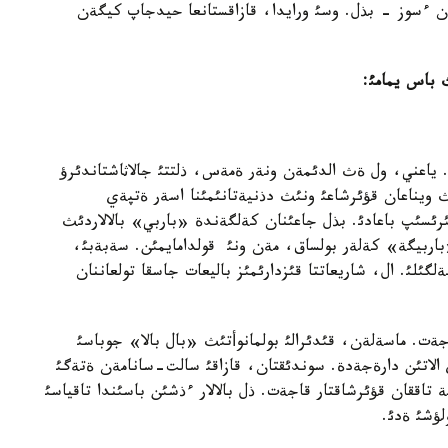
ةن ءسوز - بذل. وسئ ورايدا، قازاقستانعا حيدجاپ كيگةن
 باس يمامئ:
 ياعني، ول ةث الدئمةن ونةر ةمةس، ذلتتئ جالاثاشتاندئرؤ
ويناعان قؤئرشاعئ ونئث دذنيةتانئمئنا اسةر ةتپةي
تئرئسئپ باعادئ. بذل جاعئنان كةلگةندة «باربي» بالالاردئث
باربيگة» كةلةر بولساق، مةن ونئ قولدامايمئن. سةبةبئ،
گئلئ. ال، شاريعاتتا قئزدارئمئز باليعات جاسقا تولعاننان
قاجةت. ماسةلةن، قئدئرالئ بولمانوأتئث «بال بالا» جوباسئ
الاتئن دارةجةدة. سوندئقتان، قازاقئ سالت-سانامةن ةتةگئ
اققان قؤئرشاقتار قاجةت. ذل بالالار ءذشئن باسئندا تاقياسئ
لؤشئ ةدئ.