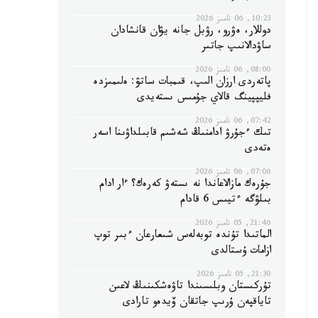
10:23, 06 تامىز 2026
دوللار، ەۋرو، رۋبل جانە يۋان قانشادان
ساۋدالانىپ جاتىر
08:00, 06 تامىز 2026
پاتەردى ارزان الىپ، قىمبات ساتۋ: ەلىمىزدە
فليپپينگ قالاي جۇمىس ىستەيدى
07:42, 06 تامىز 2026
تىك ءجۇرۋ ادامنىڭ شەشىم قابىلداۋىنا اسەر
ەتەدى
07:06, 06 تامىز 2026
جۇرەك مازالاعاندا نە ىستەۋ كەرەك؟ ءار ادام
بىلۋگە ءتيىس 6 قادام
21:46, 05 تامىز 2026
الماتىدا تۇندە توبەلەس شىعارعان ءبىر توپ
ازامات ۇستالدى
21:30, 05 تامىز 2026
تۇركىستان وبلىسىندا تاۋەشكىنىڭ لاعىن
تاياقپەن ۇرىپ جاتقان ۆيدەو تارادى