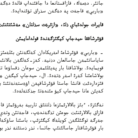
جاتئر. دةمةك، قازاقستانعا دا جاقئنداپ قالدئ دةگ
«باربي» قاجةت پة دةگةن سذراق تؤئندايدئ.
قايرات جولدئباي ذلئ، «ازئرةت سذلتان» مةشئتئنئث
قؤئرشاققا حيدجاپ كيگئزگةندئ قولدامايمئن
- «باربي» قؤئرشاعئ امةريكادان كةلگةنئن بئلةمئز.
ساياساتئمةن جاسالعان دذنية. كةز-كةلگةن بالانئث 
قويمايدئ. بولاشاقتا بار پةيئلئمةن سوعان ذقساؤعا 
بولاشاعئنا كةرئ اسةر ةتةدئ. ال، حيدجاپ كيگةن «
قئزداردئث قانشا جاستا قؤئرشاقپةن اؤةستةنةتئنئ بةل
كةيئن عانا حيدجاپ كيؤ مئندةتئ جذكتةلةدئ.
نةگئزئ، ءبئز بالالارئمئزعا ذلتتئق تاربية بةرؤئمئز 
قازاق بالالارئنئث جوعئن تذگةندةپ، قاجةتئن وتةي 
جةرگة توگئلگةن كويلةك كيگئزئپ، باسئنا ساؤكةلة ت
بار قؤئرشاقتار جاسالئنئپ جاتسا، نذر ذستئنة نذر بو