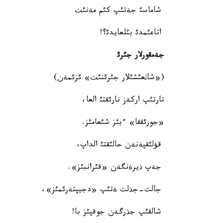
شاماسئ جةتئپ كئم مةنئث
اتاعئمدئ بئلعايدئ؟!
جةمقورلار جئرئ
(«شاثعئشئلار جئرئنئث» ئزئمةن)
تارتئپ اركةز نارئقتئ العا،
«جورئققا» ءبئز شئعامئز.
قؤلئقپةنةن حالئقتئ الداپ،
جةپ ذيرةنگةن «قئرانبئز».
جالت-جذلت ةتئپ «دجيپتةرئمئز»،
شالقئپ جذرگةن جوقپئز با!