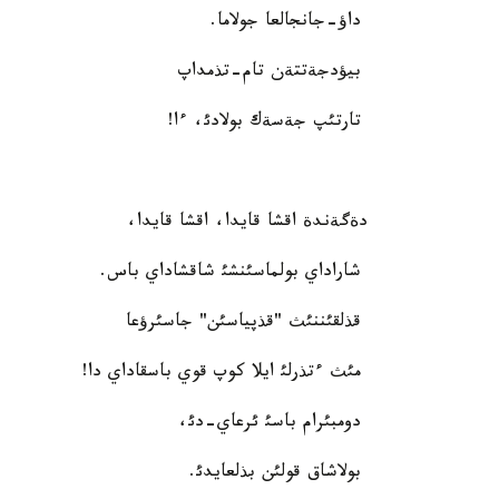
داؤ-جانجالعا جولاما.
بيؤدجةتتةن تام-تذمداپ
تارتئپ جةسةك بولادئ، ءا!
دةگةندة اقشا قايدا، اقشا قايدا،
شاراداي بولماسئنشئ شاقشاداي باس.
قذلقئننئث "قذپياسئن" جاسئرؤعا
مئث ءتذرلئ ايلا كوپ قوي باسقاداي دا!
دومبئرام باسئ ئرعاي-دئ،
بولاشاق قولئن بذلعايدئ.