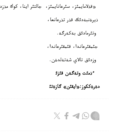
«قذلامايمئز، سئرعانايمئز، جالتئر اينا، كوك مذزدا
ذيرةنبةدئك قذر تذرعانعا،
وتئرمادئق بةكةرگة.
جئمقئرعاندا، قئمقئرعاندا،
وزدئق تالاي شةتةلدةن.
ءذمئت وتةگةن قئزئ
دةرةككوز:«ايقئن» گازةتئ