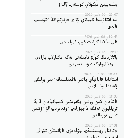
بىلمەپپىن نيكولاي كوستەر-ۆالداۋ
20:07, 06 تامىز 2026
ىلە الاتاۋىندا گيمالاي ۇلارى فوتوتۇزاققا ءتۇسىپ
قالدى
19:45, 06 تامىز 2026
قاي سالاعا گرانت كوپ ءبولىندى
19:27, 06 تامىز 2026
بالالاردىڭ كورۋ قابىلەتى نەگە ناشارلاپ بارادى
- وفتالمولوگ ءتۇسىندىردى
18:44, 06 تامىز 2026
استانادا قابانباي باتىر داڭعىلىنىڭ ءبىر بولىگى
ۋاقىتشا جابىلادى
18:30, 06 تامىز 2026
قاشاعان كەن ورنىن يگەرەتىن كومپانيادان 2,3
تريلليون تەڭگە ماجبۇرلەپ ءوندىرىپ الۋ ءۇشىن
ءىس قوزعالدى
17:31, 06 تامىز 2026
«تاقتار ويىنىنىڭ» جۇلدىزى قازاقستان تۋرالى