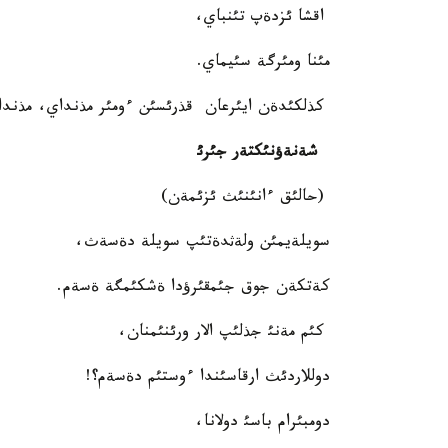
اقشا ئزدةپ تئنباي،
مئنا ومئرگة سئيماي.
كذلكئدةن ايئرعان قذرئسئن ءومئر مذنداي، مذندا
شةنةؤنئكتةر جئرئ
(حالئق ءانئنئث ئزئمةن)
سويلةيمئن ولةثدةتئپ سويلة دةسةث،
كةتكةن جوق جئمقئرؤدا ةشكئمگة ةسةم.
كئم مةنئ جذلئپ الار ورئنئمنان،
دوللاردئث ارقاسئندا ءوستئم دةسةم؟!
دومبئرام باسئ دولانا،