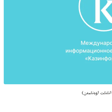
انئنئث اؤةنئمةن)