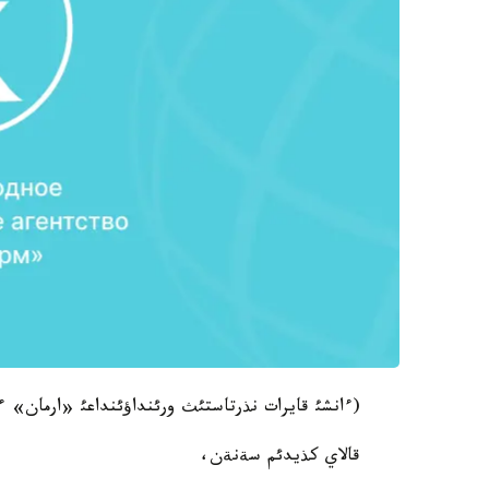
(ءانشئ قايرات نذرتاستئث ورئنداؤئنداعئ «ارمان» ء
قالاي كذيدئم سةنةن،