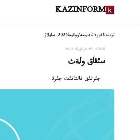
KAZINFORM
ترەند:
اقوردا
تاعايىنداۋ
وقيعا
2026-سايلاۋ
03:08, 02 قىركۇيەك 2012
سئقاق ولةث
جئرتئق قالتانئث جئرئ