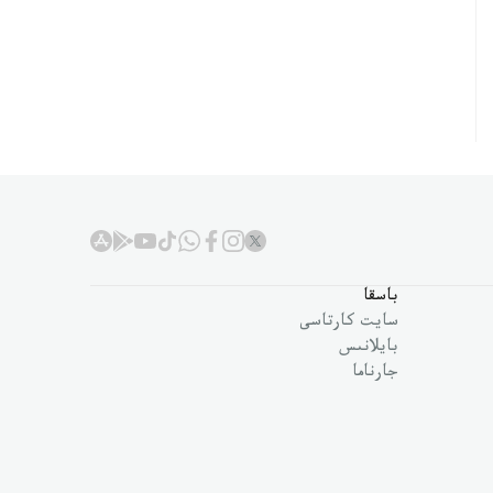
باسقا
سايت كارتاسى
بايلانىس
جارناما