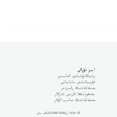
ءبىز تۋرالى
پايدالانۋشىلىق كەلىسىم
قۇپىيالىلىق ساياساتى
مەملەكەتتىك رامىزدەر
جەمقورلىققا قارسى شارالار
مەملەكەتتىك ساتىپ الۋلار
© 2026 «KAZINFORM» حاق