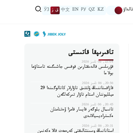
الداۋ
KZ
QZ
РУ
EN
中文
ق ز
ЎЗ
تاقىرىپقا قاتىستى
22:04, 06 تامىز 2026
قۇرىلىس قالدىقتارىن قوقىس جاشىگىنە تاستاۋعا
بولا ما
20:56, 06 تامىز 2026
قازاقستاننىڭ ۇلتتىق تاۋارلار كاتالوگىندا 29
ميلليوننان استام تاۋار تىركەلگەن
20:45, 06 تامىز 2026
تانىمال بلوگەر قايسار قامزا ۆەتنامنان
ەكستراديسيالاندى
20:31, 06 تامىز 2026
استانانىڭ وسىنشالىقتى كەرەمەت قالا ەكەنىن