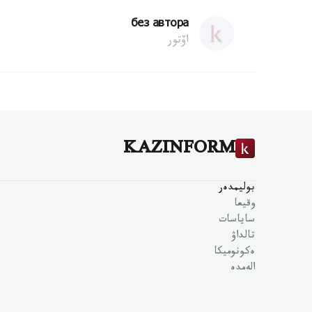
без автора
اۆتور
KAZINFORM
بوليمدەر
وقيعا
ساياسات
تالداۋ
ەكونوميكا
الەمدە