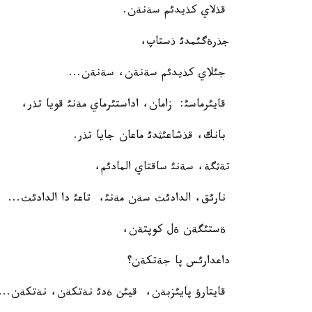
قذلاي كذيدئم سةنةن.
جذرةگئمدئ ذستاپ،
جئلاي كذيدئم سةنةن، سةنةن...
قايئرماسئ: زامان، اداستئرماي مةنئ قويا تذر،
بانك، قذشاعئثدئ ماعان جايا تذر.
تةثگة، سةنئ ساقتاي المادئم،
نارئق، الدادئث سةن مةنئ، تاعئ دا الدادئث...
ةستئگةن ةل كوپتةن،
داعدارئس پا جةتكةن؟
قايتارؤ پايئزبةن، قيئن ةدئ نةتكةن، نةتكةن...