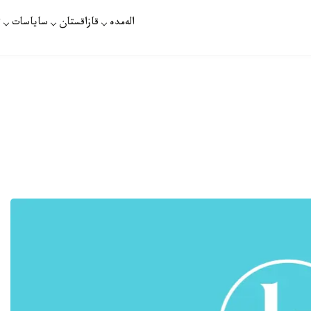
الەمدە
قازاقستان
ساياسات
ت