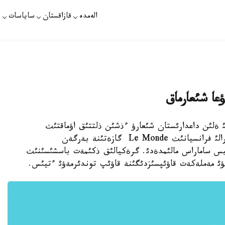
الەمدە
قازاقستان
ساياسات
ت
عا شئعارماق
ذكئمةتئ ةلئن داعدارئستان شئعارؤ ءذشئن ذلتتئق اؤماقتئث
بولئگئن ساتؤ مذمكئندئگئن قاراستئرؤدا. بذل تؤرالئ فرانسيانئث Le Monde گازةتئنة بةرگةن
يس ساماراس مالئمدةدئ. گرةكيالئق ذكئمةت باسشئسئنئث
لؤئ مةملةكةت قاؤئپسئزدئگئنة قاؤئپ توندئرمةؤئ ءتيئس.