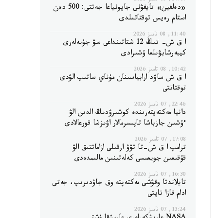
14:07, 08 تامىز 2026
«دەلفين» تايفۋنى جاپونياعا جەتتى: 500 دەن
استام رەيس توقتاتىلدى
11:40, 08 تامىز 2026
ا ق ش- تىڭ 12 شتاتىنداعى سۋ جۇيەلەرى
كيبەرشابۋىلعا ۇشىرادى
10:42, 08 تامىز 2026
ا ق ش ساۋد ارابياسىنان مۇناي ساتىپ الۋدى
توقتاتتى
22:46, 07 تامىز 2026
دانيا مەكتەپتەرىندە كوشىرۋدىڭ الدىن الۋ
ءۇشىن جازباشا تاپسىرمالار اۋىزشا قورعالادى
17:08, 07 تامىز 2026
ترامپ ا ق ش-تا تۋۋ ارقىلى ازاماتتىق الۋ
قۇقىعىن جويعىسى كەلەتىنىن مالىمدەدى
16:30, 07 تامىز 2026
تايلاندتا وقۋشى مەكتەپتە وق جاۋدىرىپ، جەتى
ادام قازا تاپتى
13:24, 07 تامىز 2026