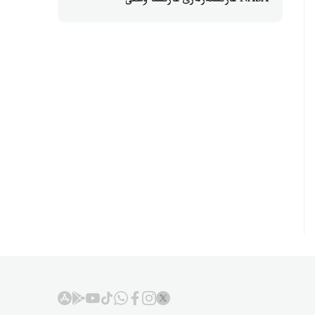
NASA عارىشكەرلەرى عارىشقا ۇشتى