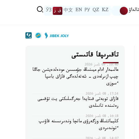
الداۋ
KZ
QZ
РУ
EN
中文
ق ز
ЎЗ
تاقىرىپقا قاتىستى
10:40, 09 تامىز 2026
عالىمدار ادام ميىنىڭ جۇمىسىن مودەلدەيتىن جاڭا
چيپ ازىرلەدى - شەتەلدەگى قازاق باسپا
ءسوزى
17:24, 08 تامىز 2026
قازاق توبەتى قىتايدا جەرگىلىكتى يت تۇقىمى
رەتىندە تانىلدى
16:18, 08 تامىز 2026
كليماتتىڭ وزگەرۋى ماتچا وندىرىسىنە قاۋىپ
ءتوندىردى