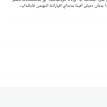
ئنئث حابارلاؤئنشا، 2010- جئلدان بةرئ الةمدئك ب ا ق-تا گرةكيانئث ءوز يةلئگئندةگئ ةلسئز
يدا بذعان دةيئن افينئ مذنداي اقپاراتتئ اشؤمةن قابئلداپ،