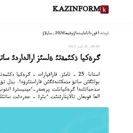
KAZINFORM
ترەند:
اقوردا
تاعايىنداۋ
وقيعا
2026-سايلاۋ
09:09, 25 تامىز 2012
گرةكيا ذكئمةتئ ةلسئز ارالداردئ ساتؤ
استانا. 25 - تامئز. قازاقپارات - گرةكيا 
سذحباتئندا گرةكيانئث پرةمةر-ءمينيسترئ انتون
العا قويعان تالاپتارئنئث ءبئرئ - جةردئث ساتئ