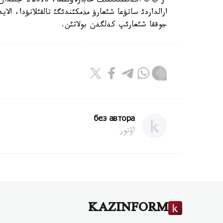
ر ب ك اگةنتتئگ
ارالداردئ ساتؤعا شئعارؤ مذمكئندئگئ تالقئلانؤدا، الا
جوققا شئعارئپ كةلگةن بولاتئن.
без автора
اۆتور
KAZINFORM