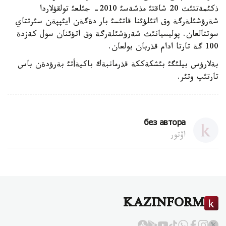
ذكئمةتتئث 20 شاقتئ مذشةسئ 2010- جئلعئ تولقؤلاردا
شةرؤشئلةرگة وق اتئلؤئنا قاتئسئ بار دةگةن ايئپپةن سئرتتاي
سوتتالعان. پوليسيانئث شةرؤشئلةرگة وق اتؤئنان سول كةزدة
100 گة تارتا ادام قذربان بولعان.
بةلارؤس بيلئگئ بئشكةككة قذرمانبةك باكيةأتئ بةرؤدةن باس
تارتئپ وتئر.
без автора
اۆتور
KAZINFORM