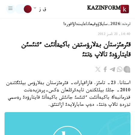
KAZINFORM
ق ز
ترەند:
2026-سايلاۋ
وقيعا
تاعايىنداۋ
اقوردا
14:40, 23 تامىز 2012
قئرعئزستان بةلارؤستةن باكيةأتئث ءئنئسئن
قايتارؤدئ تالاپ ةتتئ
استانا. 23- تامئز. قازاقپارات- قئرعئزستان بةلارؤس بيلئگئنةن
2010- جئلئ بيلئكتةن تايدئرئلعان ةكس-پرةزيدةنت
قذرمانبةك باكيةأتئث ءئنئسئ جانئش باكيةأتئ قايتارؤدئ رةسمي
تذردة تالاپ ةتتئ، دةپ حابارلايدئ ازاتتئق.