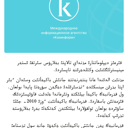
قئرعئز ديپلوماتتارئ مذنداي تالاپتئ بةلارؤس سئرتقئ ئستةر
مينيسترلئگئنئث وكئلدةرئنة تاپسئردئ.
مذنئث الدئندا عانا ينتةرنةتتة جانئش باكيةأتئث وسئدان ءبئر
اپتا بذرئن مينسكئدة ءتذسئرئلدئ دةگةن سؤرةتئ پايدا بولعان.
ول قذرمانبةك باكيةأ بيلئكتة وتئرعاندا ةلدئث قاؤئپسئزدئك
قئزمةتئن باسقاردئ. قذرمانبةك باكيةأتئث ءوزئ 2010- جئلئ
ساؤئردة بولعان تولقؤلاردا بيلئكتةن كةتكةلئ بةرئ بةلارؤستة
تذرئپ كةلةدئ.
قذرمانبةك پةن جانئش باكيةأتئث ةكةؤئ جانة سول تذستاعئ