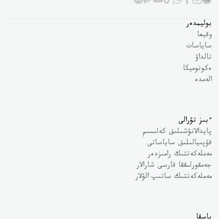
بوليمدەر
وقيعا
ساياسات
تالداۋ
ەكونوميكا
الەمدە
ءبىز تۋرالى
پايدالانۋشىلىق كەلىسىم
قۇپىيالىلىق ساياساتى
مەملەكەتتىك رامىزدەر
جەمقورلىققا قارسى شارالار
مەملەكەتتىك ساتىپ الۋلار
باسقا