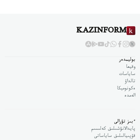
KAZINFORM
بوليمدەر
وقيعا
ساياسات
تالداۋ
ەكونوميكا
الەمدە
ءبىز تۋرالى
پايدالانۋشىلىق كەلىسىم
قۇپىيالىلىق ساياساتى