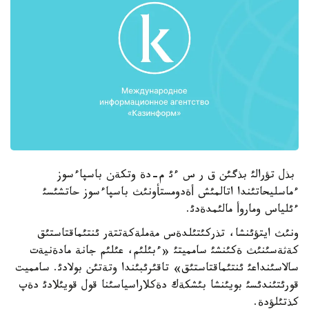
بذل تؤرالئ بذگئن ق ر س ءئ م-دة وتكةن باسپاءسوز
ءماسليحاتئندا اتالمئش أةدومستأونئث باسپاءسوز حاتشئسئ
ءئلياس وماروأ مالئمدةدئ.
ونئث ايتؤئنشا، تذركئتئلدةس مةملةكةتتةر ئنتئماقتاستئق
كةثةسئنئث ةكئنشئ سامميتئ «ءبئلئم، عئلئم جانة مادةنيةت
سالاسئنداعئ ئنتئماقتاستئق» تاقئرئبئندا وتةتئن بولادئ. سامميت
قورئتئندئسئ بويئنشا بئشكةك دةكلاراسياسئنا قول قويئلادئ دةپ
كذتئلؤدة.