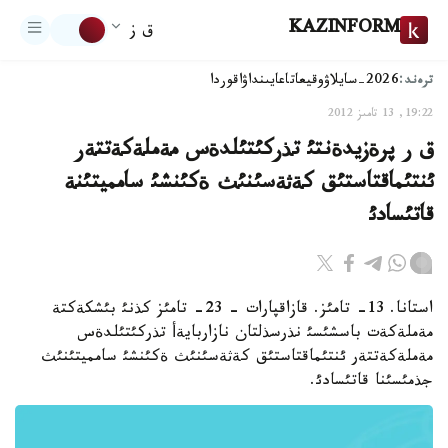
KAZINFORM
ق ز
ترەند:
2026-سايلاۋ
وقيعا
تاعايىنداۋ
اقوردا
19:22, 13 تامىز 2012
ق ر پرةزيدةنتئ تذركئتئلدةس مةملةكةتتةر
ئنتئماقتاستئق كةثةسئنئث ةكئنشئ سامميتئنة
قاتئسادئ
استانا. 13- تامئز. قازاقپارات - 23- تامئز كذنئ بئشكةكتة
مةملةكةت باسشئسئ نذرسذلتان نازاربايةأ تذركئتئلدةس
مةملةكةتتةر ئنتئماقتاستئق كةثةسئنئث ةكئنشئ سامميتئنئث
جذمئسئنا قاتئسادئ.