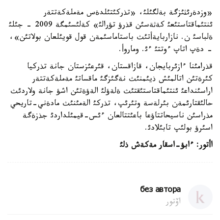
«وزدةرئثئزگة بةلگئلئ، «تذركئتئلدةس مةملةكةتتةر
ئنتئماقتاستئعئ كةثةسئن قذرؤ تؤرالئ» كةلئسئمگة 2009 - جئلئ
ةلباسئ ن. نازاربايةأتئث باستاماسئمةن قول قويئلعان بولاتئن»،
- دةپ اتاپ ءوتتئ ءئ. وماروأ.
قذرامئنا ءازئربايجان، قازاقستان، قئرعئزستان جانة تذركيا
كئرةتئن اتالمئش ذيئمنئث نةگئزگئ ماقساتئ مةملةكةتتةر
اراسئنداعئ ئنتئماقتاستئقتئث ةلةؤلئ الةؤةتئن اشؤ جانة ولاردئث
حالئقتارئمةن بئرلةسة وتئرئپ، تذركئ الةمئنئث مادةني-تاريحي
مذراسئن ناسيحاتتاؤعا باعئتتالعان ءئس-قيمئلداردئ جذزةگة
اسئرؤ بولئپ تابئلادئ.
اأتور: ءابؤ-اسقار مةكةش ذلئ
без автора
اۆتور