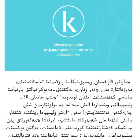
«بارلئق قازاقستان رةسپؤبليكاسئ پارلامةنتئ ءماجئلئسئنئث
دةپؤتاتتارئ مةن «نذر وتان» حالئقتئق-دةموكراتيالئق پارتياسئ
ساياسي كةثةسئنئث اتئنان لوندوندا ءوتئپ جاتقان 30-
وليمپييالئق ويئنداردا التئن مةدالعا ية بولؤئثئزمةن شئن
جذرةكتةن قذتتئقتايمئن! سةن ءاربئر وليمپيادا رينگئنة شئققان
سايئن شئثدالعان شةبةرلئك تانئتئپ، ايرئقشا ةثبةكقورلئق پةن
جةثئسكة قذشتارلئعئثدئ كورسةتئپ كةلةسئث. بذگئن بوكستئث
ميلليونداعان جانكذيةرلةرئ سپورتتئق شايقاستئ وتة قئزبالئقپةن