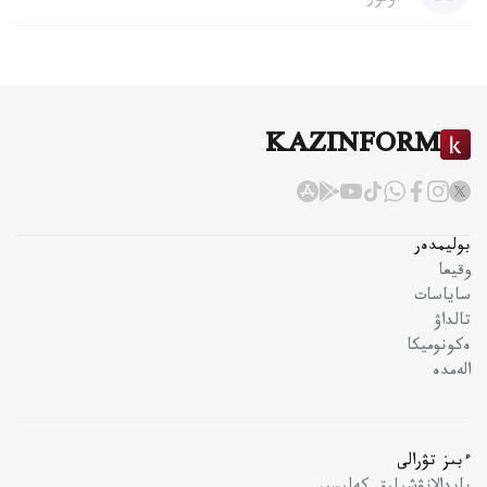
KAZINFORM
بوليمدەر
وقيعا
ساياسات
تالداۋ
ەكونوميكا
الەمدە
ءبىز تۋرالى