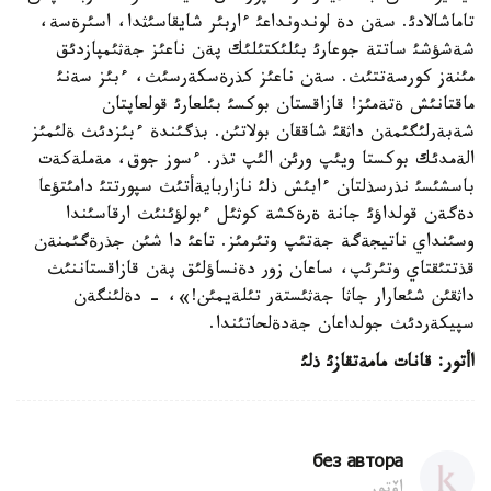
تاماشالادئ. سةن دة لوندونداعئ ءاربئر شايقاسئثدا، اسئرةسة،
شةشؤشئ ساتتة جوعارئ بئلئكتئلئك پةن ناعئز جةثئمپازدئق
مئنةز كورسةتتئث. سةن ناعئز كذرةسكةرسئث، ءبئز سةنئ
ماقتانئش ةتةمئز! قازاقستان بوكسئ بئلعارئ قولعاپتان
شةبةرلئگئمةن داثقئ شاققان بولاتئن. بذگئندة ءبئزدئث ةلئمئز
الةمدئك بوكستا ويئپ ورئن الئپ تذر. ءسوز جوق، مةملةكةت
باسشئسئ نذرسذلتان ءابئش ذلئ نازاربايةأتئث سپورتتئ دامئتؤعا
دةگةن قولداؤئ جانة ةرةكشة كوثئل ءبولؤئنئث ارقاسئندا
وسئنداي ناتيجةگة جةتئپ وتئرمئز. تاعئ دا شئن جذرةگئمنةن
قذتتئقتاي وتئرئپ، ساعان زور دةنساؤلئق پةن قازاقستاننئث
داثقئن شئعارار جاثا جةثئستةر تئلةيمئن!»، - دةلئنگةن
سپيكةردئث جولداعان جةدةلحاتئندا.
اأتور: قانات مامةتقازئ ذلئ
без автора
اۆتور