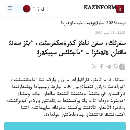
KAZINFORM
ق ز
ترەند:
2026-سايلاۋ
وقيعا
تاعايىنداۋ
اقوردا
12:29, 13 تامىز 2012
سةرئك، سةن ناعئز كذرةسكةرسئث، ءبئز سةنئ
ماقتان ةتةمئز! - ءماجئلئس سپيكةرئ
استانا. 13- تامئز. قازاقپارات - ق ر پارلامةنتئ ءماجئلئسئنئث
ءتوراعاسئ نذرلان نئعماتؤلين 30- جازعئ وليمپيادا ويئندارئندا
قازاقستان قورجئنئنا جةتئنشئ التئندئ سالعان جانة وسئناؤ
ءدذبئرلئ دودادا تاثداؤلئ بوكسشئعا بةرئلةتئن باركةر كؤبوگئنئث
يةگةرئ اتانعان تالانتتئ بوكسشئ سةرئك ساپيةأتئث اتئنا
ذكئمةتتئك قذتتئقتاؤ جةدةلحاتئن جولدادئ.