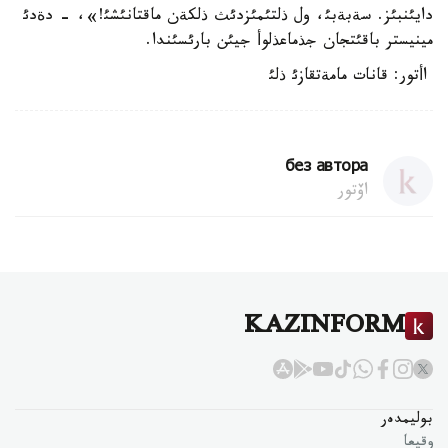
دايئنبئز. سةبةبئ، ول ذلتئمئزدئث ذلكةن ماقتانئشئ!»، - دةدئ
مينيستر باقئتجان جذماعذلوأ جيئن بارئسئندا.
اأتور: قانات مامةتقازئ ذلئ
без автора
اۆتور
KAZINFORM
بوليمدەر
وقيعا