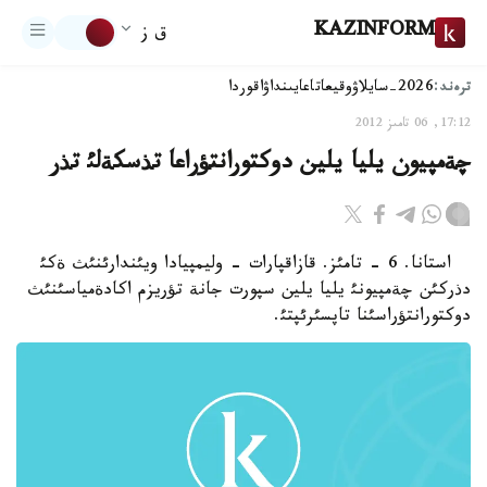
KAZINFORM
ق ز
ترەند:
2026-سايلاۋ
وقيعا
تاعايىنداۋ
اقوردا
17:12, 06 تامىز 2012
چةمپيون يليا يلين دوكتورانتؤراعا تذسكةلئ تذر
استانا. 6 - تامئز. قازاقپارات - وليمپيادا ويئندارئنئث ةكئ
دذركئن چةمپيونئ يليا يلين سپورت جانة تؤريزم اكادةمياسئنئث
دوكتورانتؤراسئنا تاپسئرئپتئ.