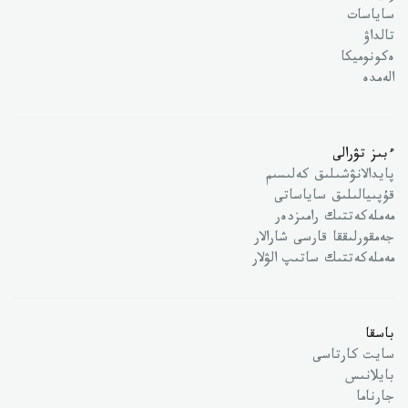
ساياسات
تالداۋ
ەكونوميكا
الەمدە
ءبىز تۋرالى
پايدالانۋشىلىق كەلىسىم
قۇپىيالىلىق ساياساتى
مەملەكەتتىك رامىزدەر
جەمقورلىققا قارسى شارالار
مەملەكەتتىك ساتىپ الۋلار
باسقا
سايت كارتاسى
بايلانىس
جارناما