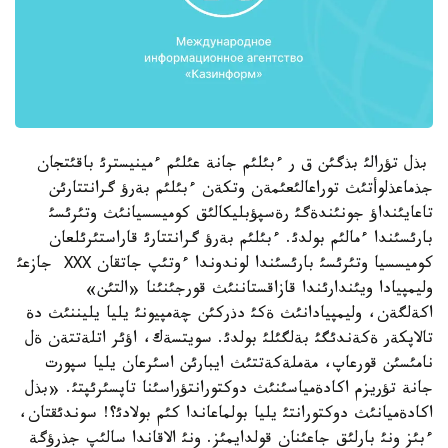
بذل تؤرالئ بذگئن ق ر ءبئلئم جانة عئلئم ءمينيسترئ باقئتجان
جذماعذلوأتئث توراعالئعئمةن وتكةن ءبئلئم بةرؤ گرانتتارئن
تاعايئنداؤ جونئندةگئ رةسپؤبليكالئق كوميسسيانئث وتئرئسئ
بارئسئندا ءمالئم بولدئ. ءبئلئم بةرؤ گرانتتارئ قاراستئرئلعان
كوميسسيا وتئرئسئ بارئسئندا لوندوندا ءوتئپ جاتقان ХХХ جازعئ
وليمپيادا ويئندارئندا قازاقستاننئث قورجئنئنا «التئن»
اكةلگةن، وليمپيادانئث ةكئ دذركئن چةمپيونئ يليا يليننئث دة
تالاپكةر ةكةندئگئ بةلگئلئ بولدئ. سويتسةك، اؤئر اتلةتتةن ةل
نامئسئن قورعاپ، مةملةكةتتئث ايبارئن اسئرعان يليا سپورت
جانة تؤريزم اكادةمياسئنئث دوكتورانتؤراسئنا تاپسئرئپتئ. «بذل
اكادةميانئث دوكتورانتئ يليا بولماعاندا كئم بولادئ؟! سوندئقتان،
ءبئز ونئ بارلئق جاعئنان قولدايمئز. ونئ الاقاندا سالئپ جذرؤگة