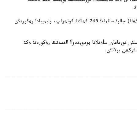
سايئسئندا 131 كةلئ كوتةرئپ، الةم رةكوردئن جاثارتتئ. ال ةكئ سايئستئث قورئتئندئسئ بويئنشا 226 كةلئنئ
ئ.
ودان كةيئن جارئس جولئنا شئققان مايا مانةزا (63 كةلئ) جالپئ سالماعئ 245 كةلئنئ كوتةرئپ، وليمپيادا رةكوردئن
امئسئن قورعاعان سأةتلانا پودوبةدوأا الةمدئك رةكوردتئ ةكئ
سئرگةن بولاتئن.