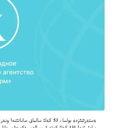
ةستةرئثئزدة بولسا، 53 كةلئ سالماق 