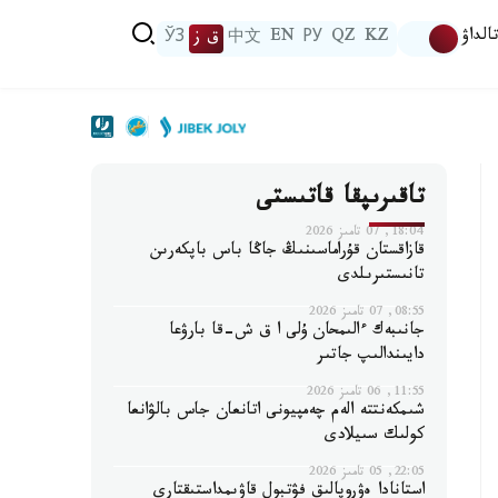
الداۋ
KZ
QZ
РУ
EN
中文
ق ز
ЎЗ
تاقىرىپقا قاتىستى
18:04, 07 تامىز 2026
قازاقستان قۇراماسىنىڭ جاڭا باس باپكەرىن
تانىستىرىلدى
08:55, 07 تامىز 2026
جانىبەك ءالىمحان ۇلى ا ق ش-قا بارۋعا
دايىندالىپ جاتىر
11:55, 06 تامىز 2026
شىمكەنتتە الەم چەمپيونى اتانعان جاس بالۋانعا
كولىك سىيلادى
22:05, 05 تامىز 2026
استانادا ەۋروپالىق فۋتبول قاۋىمداستىقتارى