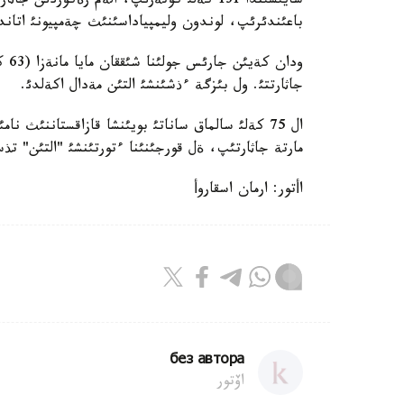
باعئندئرئپ، لوندون وليمپياداسئنئث چةمپيونئ اتاند
جاثارتتئ. ول بئزگة ءذشئنشئ التئن مةدال اكةلدئ.
ال 75 كةلئ سالماق ساناتئ بويئنشا قازاقستاننئث ن
مارتة جاثارتئپ، ةل قورجئنئنا ءتورتئنشئ "التئن" تذ
اأتور: ارمان اسقاروأ
без автора
اۆتور