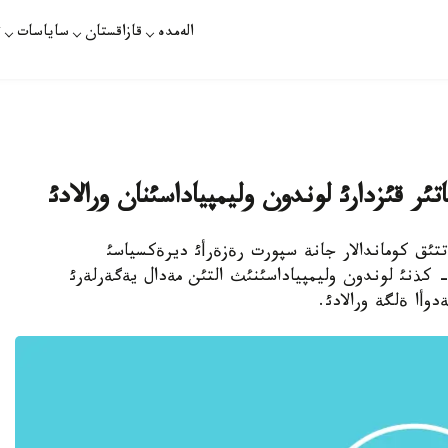
الەمدە
قازاقستان
ساياسات
ت
ر قئزدارئ لوندون وليمپياداسئنان ورالادئ
ئق شتاتتئق كوماندالار جانة سپورت رةزةرأئ ديرةكسياسئ
ابارلاعانداي، ةكئ كذننةن كةيئن، تامئزدئث 8- كذنئ لوندون وليمپياداسئنئث التئن مةدال يةگةرلةرئ
دوأا ةلگة ورالادئ.