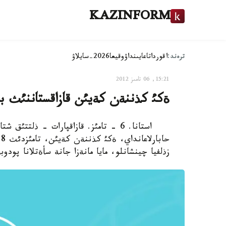
KAZINFORM
ترەند:
اقوردا
تاعايىنداۋ
وقيعا
2026-سايلاۋ
15:21, 06 تامىز 2012
ةكئ كذننةن كةيئن قازاقستاننئث باتئ
استانا. 6 - تامئز. قازاقپارات - ذلتت
ح
زذلفيا چينشانلو، مايا مانةزا جانة سأةتلانا پودوبة