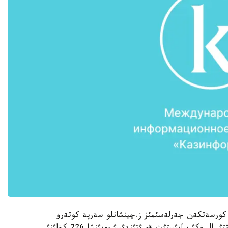
ساناتئندا ونةر كورسةتكةن جةرلةسئمئز ز.چينشانلو سةرپة كوتةرؤ