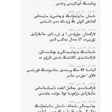
وداعىنىڭ كونگرەسى وتەدى
14:40, 05 تامىز 2026
داستان ساتپايەۆتىڭ «چەلسي» ساپىنداعى
العاشقى گولى ەڭ ۇزدىك دەپ تانىلدى
14:24, 05 تامىز 2026
قازاقستان جۇزۋدەن ا ق ش-تاعى حالىقارالىق
تۋرنيردە 17 مەدال جەڭىپ الدى
09:55, 05 تامىز 2026
داستاننىڭ «چەلسيدەگى» مۇمكىندىگى:
قازاقستاندىق تالانتتىڭ باستى قارۋى نە
22:04, 04 تامىز 2026
الماتىدا 45 مىڭ ورىندىق ستاديوننىڭ قۇرىلىسى
قالاي ءجۇرىپ جاتىر
10:08, 04 تامىز 2026
قازاقستاندىق جەڭىل اتلەت تاجىكستانداعى
حالىقارالىق مارافوندا قولا جۇلدە يەلەندى
09:55, 04 تامىز 2026
چەلسيدەگى باسەكە: داستان ساتبايەۆتىڭ