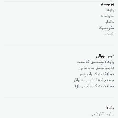
بوليمدەر
وقيعا
ساياسات
تالداۋ
ەكونوميكا
الەمدە
ءبىز تۋرالى
پايدالانۋشىلىق كەلىسىم
قۇپىيالىلىق ساياساتى
مەملەكەتتىك رامىزدەر
جەمقورلىققا قارسى شارالار
مەملەكەتتىك ساتىپ الۋلار
باسقا
سايت كارتاسى