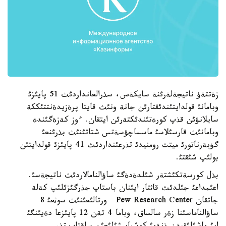
زةتتةؤ ناتيجةلةرئنة سايكةس، سذرالعانداردئث 51 پايئزئ
وبامانئ قولدايتئندئقتارئن جانة ونئث قايتا پرةزيدةنتتئككة
سايلانؤئن قذپ كورةتئندئكتةرئن ايتقان. ءوز كةزةگئندة
وبامانئث قارسئلاسئ ماسساچؤسةتس شتاتئنئث بذرئنعئ
گؤبةرناتورئ ميتت رومنيدئ تذرعئنداردئث 41 پايئزئ قولدايتئن
بولئپ شئقتئ.
بذل كورسةتكئشتةر شئلدةدةگئ ساؤالنامالاردئث ناتيجةسئ.
اعئمداعئ جئلدئث قاثتار ايئنان باستاپ جذرگئزئلئپ كةلة
جاتقان Pew Research Center ورتالئعئنئث سوثعئ 8
ساؤالناماسئنا زةر سالساق، وباما 4 تةن 12 پايئزعا دةيئنگئ