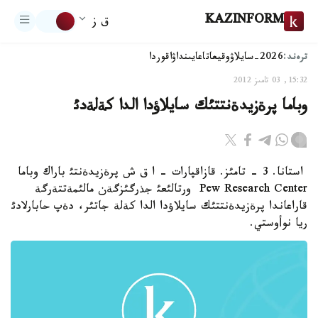
KAZINFORM
ق ز
ترەند:
2026-سايلاۋ
وقيعا
تاعايىنداۋ
اقوردا
15:32, 03 تامىز 2012
وباما پرةزيدةنتتئك سايلاؤدا الدا كةلةدئ
استانا. 3 - تامئز. قازاقپارات - ا ق ش پرةزيدةنتئ باراك وباما
Pew Research Center ورتالئعئ جذرگئزگةن مالئمةتتةرگة
قاراعاندا پرةزيدةنتتئك سايلاؤدا الدا كةلة جاتئر، دةپ حابارلادئ
ريا نوأوستي.