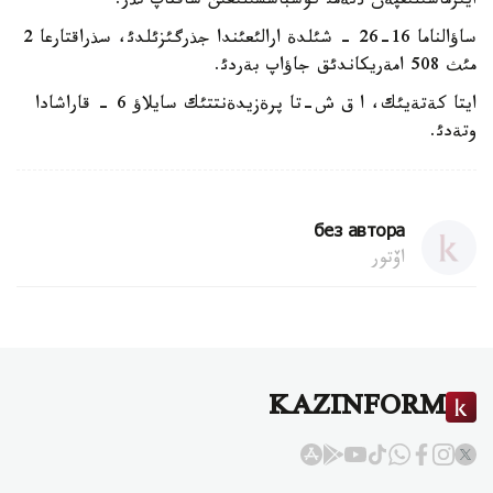
ايئرماشئلئقپةن ذنةمئ كوشباسشئلئعئن ساقتاپ تذر.
ساؤالناما 16-26 - شئلدة ارالئعئندا جذرگئزئلدئ، سذراقتارعا 2
مئث 508 امةريكاندئق جاؤاپ بةردئ.
ايتا كةتةيئك، ا ق ش-تا پرةزيدةنتتئك سايلاؤ 6 - قاراشادا
وتةدئ.
без автора
اۆتور
KAZINFORM