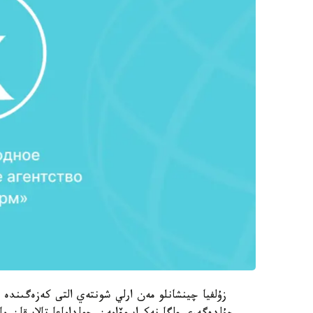
زۇلفيا چينشانلو مەن ارلي شونتەي التى كەزەگىندە