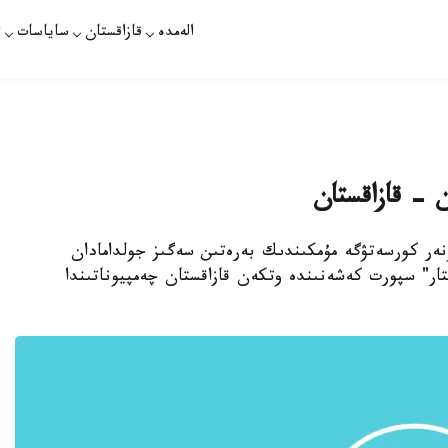
الەمدە
قازاقستان
ساياسات
ت
ن - قازاقستان
دوندا ونەر كورسەتۋگە مۇمكىندىك بەرەتىن سەگىز جولدامادان
تار" سپورت كەشەنىندە وتكەن قازاقستان چەمپيوناتىندا