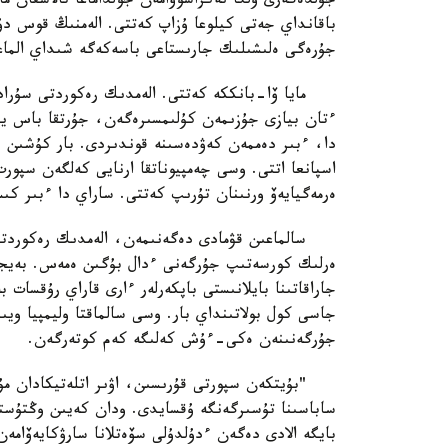
جۇلدەگەرى ولگا نەكراسوۆامەن جولداماعا تالاسقان ماي
باقانداي جەتى كيلوعا ۇزاپ كەتتى. الەمنىڭ قوس دۇر
جۇرەگى ەلىشىلىك جارىستاعى باسەكەگە شىداي الماعان
مايا ۆا-بانككە كەتتى. الەمدىك رەكوردتى سۇرادى
ءتان بيازى جۇزىمەن كۇلىمسىرەگەن، جۇرتقا باس يگە
دا، ءبىر دەممەن كەۋدەسىنە قوندىردى. بار كۇشىن 
اسپانعا اتتى. وسى چەمپيوناتقا ارنايى كەلگەن سپورت
ەرمەگيايەۆ ورنىنان تۇرىپ كەتتى. ساراي دا ءبىر ك
سالماعىن قۋمادى دەگەنىمەن، الەمدىك رەكوردتىڭ 
ەرلىك كورسەتىپ جۇرگەنى ءدال بۇگىن ەمەس. بەيجىڭ 
جاراقاتىنا بايلانىستى باپكەرلەر ءارى قاراي رۇقسا
جاسى كول بولاتىنداي بار. وسى سالماقتا وليمپيا ويى
جۇرگەنىنەن ەكى-ءۇش كەلىگە كەم كوتەرگەن.
"بۇيتكەن سپورتى قۇرىسىن، اۋىر اتلەتيكادان مۇلدە
ساباسىنا تۇسىرگەنگە ۇقسايدى. ودان كەيىن وڭتۇستى
بايگە الادى دەگەن ءدۇلدۇلى سۆەتلانا سارۋكايەۆام