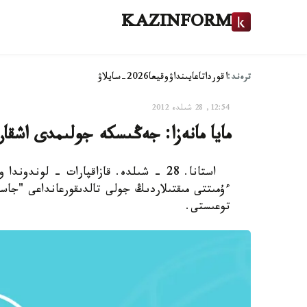
KAZINFORM
ترەند:
اقوردا
تاعايىنداۋ
وقيعا
2026-سايلاۋ
12:54, 28 شىلدە 2012
مايا مانەزا: جەڭىسكە جولىمدى اشقا
استانا. 28 - شىلدە. قازاقپارات - لون
ءۇمىتتى مىقتىلاردىڭ جولى تالدىقورعانداعى "جاس
توعىستى.