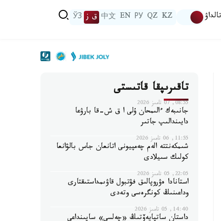
الداۋ
KZ
QZ
РУ
EN
中文
ق ز
ЎЗ
تاقىرىپقا قاتىستى
08:55, 07 تامىز 2026
جانىبەك ءالىمحان ۇلى ا ق ش-قا بارۋعا
دايىندالىپ جاتىر
11:55, 06 تامىز 2026
شىمكەنتتە الەم چەمپيونى اتانعان جاس بالۋانعا
كولىك سىيلادى
22:05, 05 تامىز 2026
استانادا ەۋروپالىق فۋتبول قاۋىمداستىقتارى
وداعىنىڭ كونگرەسى وتەدى
14:40, 05 تامىز 2026
داستان ساتپايەۆتىڭ «چەلسي» ساپىنداعى