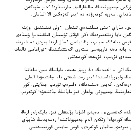
ا مانەزا العاشقىدا ابدىراپ قالدى. ولگا جۇلقي كوتەرۋدە
كىن چەمپيونىنىڭ حالىقارالىق جارىستاردا ءدىر ەتپەگەن
داي. سەرپە كوتەرۋدە دە ءبىر كەزەگىن الا الماعان.
. ساراي ءىشى سىلتىدەي تىنعان. ءولى تىنىشتىق. وزىنە
ن مايا زىلتەمىردىڭ ەكى قۇلاق تۇسىنان قىلقىندىرا ۇستادى
قوس بىلەككە جيىپ، وڭ اياعىن ءسال ارتقا بەردى دە شىرەنە
 جانە دەنە تاربيەسى ىستەرى اگەنتتىگىنىڭ ءتوراعاسى تالعات
ىسىدەي تۇرىپ، قۇرمەت كورسەتتى.
اتى - الەمدىك ەڭ وزىق مەجە. مايانىڭ سىن ساعاتتا
وليمپياداسىندا ءبىر رەت شىقتى دا، جاتتىعۋدا العان
ت بەرمەگەن. كەيىن ەستىدىك، ەڭىرەپ تۇرىپ جىلاپتى. كوز
ندارىنىڭ چەمپيونى بولعان قىز مايانىڭ جاتتىعۋدا كوتەرىپ
 كەتەمىن»، دەيدى اشۋعا بۋلىققان قىز. باپكەرلەر ارەڭ
ك كورەيادا وتكەن الەم چەمپيوناتىندا رەسەيدىڭ شاپپاي
ەن بىردەي سالماق كوتەردى. قوس سايىس قورىتىندىسى