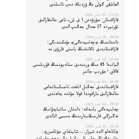
العاشقى گولى ەڭ ۇزدىك دەپ تانىلدى
14:24, 05 تامىز 2026
قازاقستان جۇزۋدەن ا ق ش-تاعى حالىقارالىق
تۋرنيردە 17 مەدال جەڭىپ الدى
09:55, 05 تامىز 2026
داستاننىڭ «چەلسيدەگى» مۇمكىندىگى:
قازاقستاندىق تالانتتىڭ باستى قارۋى نە
22:04, 04 تامىز 2026
الماتىدا 45 مىڭ ورىندىق ستاديوننىڭ قۇرىلىسى
قالاي ءجۇرىپ جاتىر
10:08, 04 تامىز 2026
قازاقستاندىق جەڭىل اتلەت تاجىكستانداعى
حالىقارالىق مارافوندا قولا جۇلدە يەلەندى
09:55, 04 تامىز 2026
چەلسيدەگى باسەكە: داستان ساتبايەۆتىڭ
نەگىزگى قارسىلاستارىنىڭ ەسىمى اتالدى
18:30, 03 تامىز 2026
«كانەلو الدە شيراز... شايناماي جۇتامىن»: