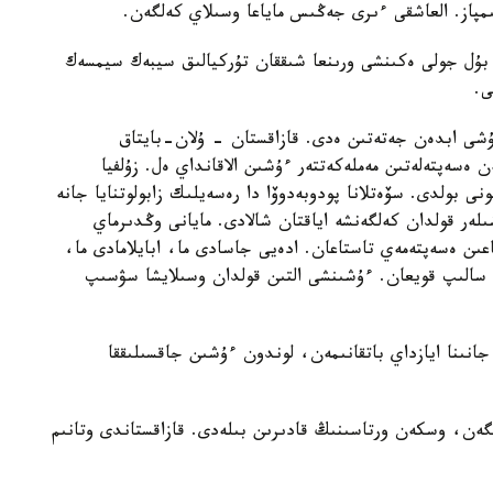
ل جولى ەكىنشى ورىنعا شىققان تۇركيالىق سيبەك سيمسەك
ى ابدەن جەتەتىن ەدى. قازاقستان - ۇلان-بايتاق
ن ەسەپتەلەتىن مەملەكەتتەر ءۇشىن الاقانداي ەل. زۇلفيا
ونى بولدى. سۆەتلانا پودوبەدوۆا دا رەسەيلىك زابولوتنايا جانە
ىلەر قولدان كەلگەنشە اياقتان شالادى. مايانى وڭدىرماي
عىن ەسەپتەمەي تاستاعان. ادەيى جاسادى ما، ابايلامادى ما،
كيلو ارتىق كىر تاسىن سالىپ قويعان. ءۇشىنشى التىن قولدان وسىلايشا سۋسىپ
نا ايازداي باتقانىمەن، لوندون ءۇشىن جاقسىلىققا
ن، وسكەن ورتاسىنىڭ قادىرىن بىلەدى. قازاقستاندى وتانىم