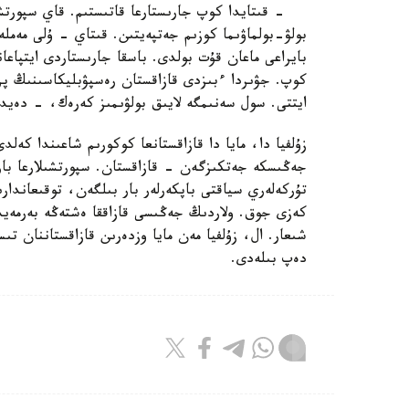
- قىتايدا كوپ جارىستارعا قاتىستىم. قاي سپورتشى ب
بولۋ-بولماۋىما كوزىم جەتپەيتىن. قىتاي - ۇلى مەملە
بايراعى ماعان قۇت بولدى. باسقا جارىستاردى ايتپاعا
كوپ. جۋىردا ءبىزدى قازاقستان رەسپۋبليكاسىنىڭ پرە
ايتتى. سول سەنىمگە لايىق بولۋىمىز كەرەك، - دەيدى
زۇلفيا دا، مايا دا قازاقستانعا كوكورىم شاعىندا كە
جەڭىسكە جەتكىزگەن - قازاقستان. سپورتشىلارعا با
تۇركەلەري سياقتى باپكەرلەر بار بىلگەن، توقىعاندار
كەزى جوق. ولاردىڭ جەڭىسى قازاققا ەشتەڭە بەرمەيدى 
شىعار. ال، زۇلفيا مەن مايا وزدەرىن قازاقستاننان تى
دەپ بىلەدى.