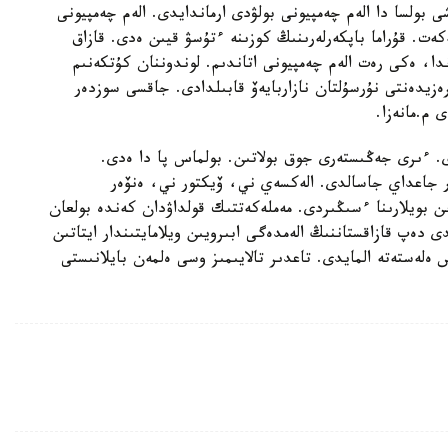
ولسا دا الەم چەمپيونى بولۋدى ارماندايدى. الەم چەمپيونى
كەت. قۇراما باپكەرلەرىنىڭ كوزىنە ءتۇسۋ قيىن ەدى. قازاق
ندا، ەكى رەت الەم چەمپيونى اتاندىم. لوندوننان كۇتكەنىم
زيدەنتى نۇرسۇلتان نازاربايەۆ قابىلدادى. جاقسى سوزدەر
 م.مانەزا.
لدى. ءىرى جەڭىستەرى جوق بولاتىن. بولماس پا دا ەدى.
ر جاعداي جاسالدى. الەكسەي ني، ۆيكتور ني، ەنۆەر
ىن بويلارىنا ءسىڭىردى. مەملەكەتتىك قولداۋدان كەندە بولعان
دەپ قازاقستاننىڭ الەمدەگى ابىرويىن ويلامايتىندار ايتاتىن
س ەلەستەتە المايدى. تاعدىر تالايىمىز وسى ەلمەن بايلانىستى