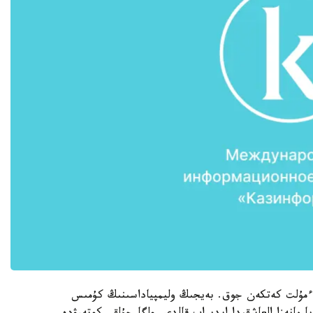
 ءمۇلت كەتكەن جوق. بەيجىڭ وليمپياداسىنىڭ كۇمىس