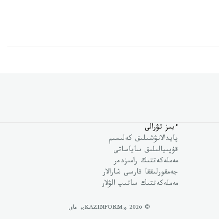
ءبىز تۋرالى
پايدالانۋشىلىق كەلىسىم
قۇپىيالىلىق ساياساتى
مەملەكەتتىك رامىزدەر
جەمقورلىققا قارسى شارالار
مەملەكەتتىك ساتىپ الۋلار
© 2026 «KAZINFORM» حاق