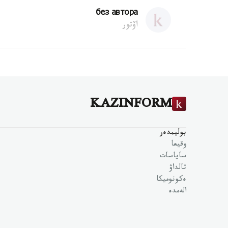
без автора
اۆتور
KAZINFORM
بوليمدەر
وقيعا
ساياسات
تالداۋ
ەكونوميكا
الەمدە