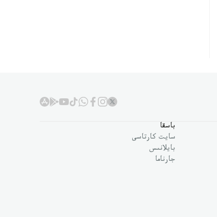
باسقا
سايت كارتاسى
بايلانىس
جارناما