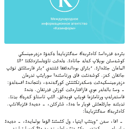
بئردة قذرداسئ كادئربةك سةگئزبايةأ ةكةؤئ دزةرجينسكي
كوشةسئن بويلاپ كةلة جاتادئ. ةلدئث تاؤةلسئزدئكتئ ءالئ
الماعان جئلدارئ. ءبئراق بوداندئققا ئشتةي ءبئر قارسئلئق تؤئپ
جاتقان كةز. كوشةنئث قاق ورتاسئندا سورايئپ تذرعان
دزةرجينسكيدئث ةسكةرتكئشئن كورگةندة، ذلتجاندئ اقسةلةؤ:
- وسئ بالةلةر عوي قازاقتاردئث كوزئن قذرتقان. ةندئ
قاستةرلةپ ورتامئزعا قويئپ قويدئق. الئپ تاستاؤ كةرةك بذنئ.
تذبئنة جارئلعئش قويار ما ةدئ، شئركئن، - دةيدئ قئزبالانئپ.
كادئربةك سةگئزبايةأ:
- اقا، سةن ءويتئپ ايتپا، ول كئسئنئ الؤعا بولمايدئ، - دةيدئ