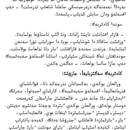
ساسپاي. - كةثةس وكئمةتئ ساعان نة بةردئ؟ كومپارتيا نة
بةردئ؟ نةمةنةگة دزةرجينسكي جاعئنا شئعئپ تذرسئث؟ - دةپ
اقسةلةؤ ودان سايئن كذيئپ-پئسةدئ.
سوندا كادئربةك:
- قازئر اقشانئث تاپشئ زامانئ. ونئ الئپ تاستاؤعا بولمايدئ.
ءوزئنئث ساقالئ دا شوشايئپ، بويئ دا سورايئپ تؤرا سةنةن
اينئمايدئ. ةرتةث سةندة قازاقتئث ءبئر ذلئ تذلعاسئ بولاسئث.
سوندئقتان تةك شينةلئن سئپئرئپ، استئنا اقسةلةؤ سةيدئمبةك
دةپ جازا سالسا بولعانئ، - دةگةن ةكةن.
كادئربةك سةگئ
زبايةأ، جازؤشئ:
ورالحان بوكةي، بةكسذلتان نذرجةكة ذلئ، قؤانئشباي
قذرمانعاليةأ، اقسةلةؤ سةيدئمبةك، كارئباي احمةتوأ، سةرئك
ءابدئرايئم ذلئ جانة مةن - قالجئثئمئز جاراسقان كةرةمةت
دوستار بولدئق. ورالحان بوكةي ءبئزدئ «جةتئ جةتئم» دةيتئن.
ءذيسئز-كذيسئز ءجذرئسئمئزدئ ايتقانئ عوي. قالجئثداسئپ،
ءبئر-ءبئرئمئزدئ قاعئتئپ ءجذرؤشئ ةدئك. كةيدة باتئرئپ
ايتامئز، كةيدة اسئرئپ ايتامئز. ءبئراق سونئث ءبارئ جاراسئپ