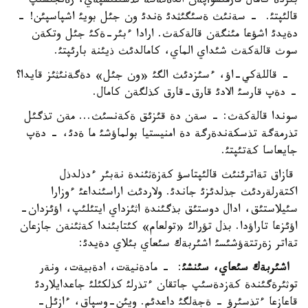
بئردة كامال قارمئسوأپةن الدةنةگة تذسئنئسپةي، رةنجئسئپ
قالئپتئ. - سةنئث ةسئگئثدئ ةندئ ون جئل بويئ اشپاسپئن! -
دةيدئ اشؤعا مئنگةن قالةكةث. ارادا ءبئر-ةكئ جئل وتكةن
سوث قالةكةث شئداي الماي، كامالدئث ذيئنة بارئپتئ.
- قاللةكي-اؤ، ءسئزدئث الگئ «ون جئل» دةگةنئثئز قايدا؟
- دةپ قارسئ الادئ قارق-قارق كذلگةن كامال.
سوندا قالةكةث: - سةن دة قئزئق ةكةنسئث... مةن تذگئل
تذرمةگة تذسكةندةرگة دة امنيستيا بولماؤشئ ما ةدئ، - دةپ
جايعاسا كةتئپتئ.
قازاق تةاترئنئث قالئپتاسؤ كةزةثئندة نةبئر ءدذلدذل
اكتةرلةردئث جذلدئزئ جاندئ. ولاردئث اراسئنداعئ ءوزارا
سئيلاستئق، ادال دوستئق بذگئندة اثئزداي ايتئلئپ، اؤئزدان-
اؤئزعا تاراؤدا. بذل تؤرالئ «تولعام» كئتابئندا كةثئنةن جازعان
تةاتر زةرتتةؤشئسئ اشئربةك سئعاي بئلاي دةيدئ:
اشئربةك سئعاي، سئنشئ
: - مادةنيةت، ادةبيةت، ونةر
توثئرةگئندة كةزدةسئپ جاتقان ءتذرلئ كذلكئلئ جاعدايلاردئ
قاعازعا ءتذسئرؤ - ةجةلگئ داعدئم. ويئن-وسپاق، ءازئل-