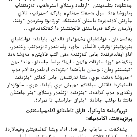
جةثئلؤدئ بئلمةيتئن. ءازئلدئ وسئلاي اسئرةلةپ، تذزدئقتاپ
وتئرؤشئ ةدئ. سول «جةتئ جةتئم» بئرگة ءجذرئپ، تالاي
جارقئن كذندةردئ باستان كةشتئك. تورتةؤئ ومئردةن ءوتتئ.
ولارمةن بئرگة قذرداستئق قالجئثئمئز دا كةتكةندةي...
بةكسذلتان، قؤانئشباي ذشةؤئمئز قالدئق. باياعئدا قؤانئشباي
بئرةؤئمئز اؤئرئپ قالساق: «اي، ولسةثدةر تةزدةتئپ ولئثدةر.
اناؤ ايةلدةرئثدئ جاس كةزئندة مةن الئپ قالايئن» دةؤشئ ةدئ.
وتكةندة ءوزئ سئرقات ةكةن، ايةلئ بولسا جاستاؤ، ةندئ مةن
ءتيئستئم وعان: «سةن باياعئدا ءبئزدئث ايةلدةردئ الام دةپ
ءجذرؤشئ ةدئث عوي، مئنا تذرئثمةن جاس كةلئن ءبئزدئث
قاسئمئزدا قالاتئن سياقتئ» دةيمئن عوي باياعئ. «وي، جاؤئزدار
وثكةي» دةپ كذلةدئ. ءبئزدئث ازئلدةر وسئلاي ءبئر جاعئنان
قاتتئ دا بولئپ جاتادئ. ءبئراق جاراسئپ تا تذرادئ.
تورةگةلدئ شارمانوأ، قازاق تاعامتانؤ اكادةمياسئنئث
پرةزيدةنتئ، اكادةميك:
يشةكةث - عاجاپ جان ةدئ. ادام ويئنا كةلمةيتئن وقيعالاردئ