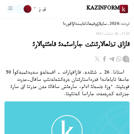
KAZINFORM
ق ز
ترەند:
2026-سايلاۋ
وقيعا
تاعايىنداۋ
اقوردا
17:22, 26 شىلدە 2012
قازاق تذلعالارئنئث جاراسئمدئ قاعئتپالارئ
استانا. 26 - شئلدة. قازاقپارات - اقسةلةؤ سةيدئمبةكوأ 50
جاسقا تاياعاندا قذرداستارئنان ةرةكشةلةنئپ ساقال-مذرت
قويئپتئ. ءوزئ ةثسةلئ ادام، سارعئش ساقالئ مةن مذرتئ اق سارئ
جذزئنة كةرةمةت جاراسا كةتئپتئ.