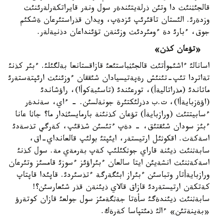
قالجئثنئث دا وتئن ذرلةيتئندةر سول ونةر قايراتكةرلةرئنئث
وزدةرئ. الئستان تاقئرئپ ئزدةپ، ويدان قذراستئرعان ةشكئم
جوق، ءبارئ دة ءومئردئث وزئنةن تؤئنداعان دذنيةلةر.
«تؤعان كذن»
اسانالئ ءاشئموأتئث قالجئثباستئعئ قازاقستانعا بةلگئلئ. ءبئر كذنئ
تةاتردا تئپ-تئنئش رةپةتيسيادان شئققان ءوزئنئث ارئپتةستةرئ
ماتاندئ (مذراتاليةأ)، تورعئندئ (تاسئبةكوأا)، راؤشاندئ
(اؤةزبايةأا)، ت.ب دذرلئكتئرة جونةلسئن. - ءاي، سةندةر
ءسابيتتئث (ورازبايةأ) تؤعان كذنئنة بارمايسئثدار ما؟ جاثا عانا
ءبئز سودان شئقتئق، - دةپ ءتئسئن شذقئپ، كةرگي تذسةدئ
اسةكةث. اقكوثئل ارتيستةر، ايئپتئ بولئپ قالعانداي-اق،
سابةثنئث ذيئنة قاراي جوثكئلئپ كةپ بةرمةي مة. سول كذنئ
اسةكةثنئث انشةيئن ايتا سالعان ءبئراؤئز ءسوزئ قامسئز وتئرعان
ورازبايةأتار وتباسئن ءبئراز ابئگةرگة ءتذسئردئ. قاپئدا قاپتاپ
كةتكةن ارتيستةردئ قازاق قالاي ذيئنةن قذر شئعارسئن؟!
سابةثنئث ذيئندةگئ سأةتا جةثگةمئز سول جولعئ قازان كوتةرؤ
«بةينةتئن» ءالئ ذمئتپاسا كةرةك.