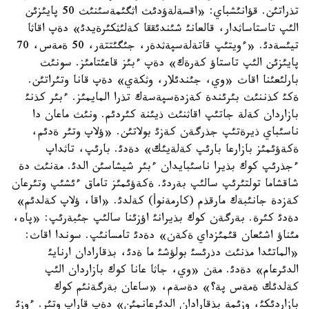
تذراتئن. قؤانئشباي: «اقسةلةؤدئث اثگئمةسئنئث 50 پايئزئن
الئپ تاستاساثدار، قالعانئ شئندئققا كةلئثكئرةيدئ» دةپ اقاثا
تيئسةدئ. «ءويتئپ قاتةلةسپةثدةر، جئگئتتةر، 50 ةمةس، 70
پايئزئن الئپ تاستاؤ كةرةك» دةپ ءبئز قاعئتامئز. سونئث
بارلئعئنا اقاث «وي، جئندئلار، وثكةي» دةپ قانا وتئراتئن.
ةكئ كذننئث بئرئندة كةزدةسپةسةك تذرا المايمئز. ءبئر كذنئ
بازاردان كةلة جاتئپ اقاثنئث ذيئنة كئردئم. ونئث ماعان دا
ناسئباي ذيرةتئپ جذرگةن كةزئ بولاتئن. «ؤلاپ وتئر ةدئم،
ةكةؤئمئز بازارعا بارئپ كةلةيئك» دةدئ. بارئپ، تاثداپ
ءجذرئپ كوك بذيرا ناسئبايدان ءبئر شيشاسئن الدئ. مةنئث دة
شاقشاما تولتئرئپ سالئپ بةردئ. ةكةؤئمئز تاماق ءئشئپ وتئرعان
كةزدة جانئبةك مارقذم (كارمةنوأ) كةلدئ. «اقا، ؤلاپ كةلدئم»
دةدئ كئرة. بةرگةن كوك بذيرانئ اؤزئنا سالئپ جئبةرئپ: «پاه،
مئناؤ اشئعان قئمئزداي ةكةن» دةدئ تامسانئپ. سوندا اقاث:
«الماتئدا مذنئث دذرئسئ بولؤشئ ما ةدئ، بذقارادان ارنايئ
الدئرعام» دةدئ. مةن «وي، جاثا عانا كوك بازاردان الئپ
كةلدئك ةمةس پة؟» دةسةم، «ساعان بةرگةنئم كوك
بازاردئكئ، وزئمة بذقارادان الدئرعانمئن» دةپ قاراپ وتئر. ءوزئ