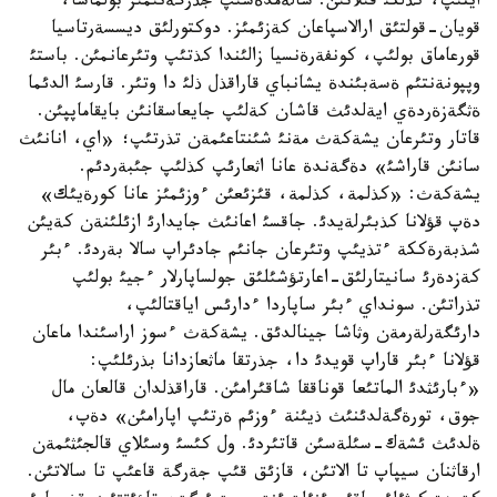
ايتئپ، كذلكئ قئلاتئن. سالةمدةسئپ جذرگةنئمئز بولماسا،
قويان-قولتئق ارالاسپاعان كةزئمئز. دوكتورلئق ديسسةرتاسيا
قورعاماق بولئپ، كونفةرةنسيا زالئندا كذتئپ وتئرعانمئن. باستئ
وپپونةنتئم ةسةبئندة يشانباي قاراقذل ذلئ دا وتئر. قارسئ الدئما
ةثگةزةردةي ايةلدئث قاشان كةلئپ جايعاسقانئن بايقاماپپئن.
قاتار وتئرعان يشةكةث مةنئ شئنتاعئمةن تذرتئپ؛ «اي، انانئث
سانئن قاراشئ» دةگةندة عانا اثعارئپ كذلئپ جئبةردئم.
يشةكةث: «كذلمة، كذلمة، قئزئعئن ءوزئمئز عانا كورةيئك»
دةپ قؤلانا كذبئرلةيدئ. جاقسئ اعانئث جايدارئ ازئلئنةن كةيئن
شذبةرةككة ءتذيئپ وتئرعان جانئم جادئراپ سالا بةردئ. ءبئر
كةزدةرئ سانيتارلئق-اعارتؤشئلئق جولساپارلار ءجيئ بولئپ
تذراتئن. سونداي ءبئر ساپاردا ءدارئس اياقتالئپ،
دارئگةرلةرمةن وثاشا جينالدئق. يشةكةث ءسوز اراسئندا ماعان
قؤلانا ءبئر قاراپ قويدئ دا، جذرتقا ماثعازدانا بذرئلئپ:
«ءبارئثدئ الماتئعا قوناققا شاقئرامئن. قاراقذلدان قالعان مال
جوق، تورةگةلدئنئث ذيئنة ءوزئم ةرتئپ اپارامئن» دةپ،
ةلدئث ئشةك-سئلةسئن قاتئردئ. ول كئسئ وسئلاي قالجئثئمةن
ارقاثنان سيپاپ تا الاتئن، قازئق قئپ جةرگة قاعئپ تا سالاتئن.