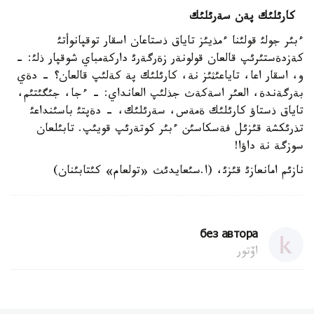
كارئلئك پةن سةرئلئك
ءبئر جولئ قولئنا ءمذيئز تاياق ذستاعان اسقار توقپانوأتئ
كةزدةستئرئپ قالعان قولونةر زةرگةرئ داركةمباي شوقپار ذلئ: -
و، اسقار اعا، تاياعئثئز نة، كارئلئك پة كةلئپ قالعان؟ - دةي
بةرگةندة، العئر اسةكةث جذلئپ العانداي: - ءجا، جئگئتئم،
تاياق ذستاؤ كارئلئك ةمةس، سةرئلئك، - دةپتئ باسئنداعئ
تذرئكشة قئزئل فةسكاسئن ءبئر كوتةرئپ قويئپ. تابئلعان
سوزگة نة داؤا!
نازئم امانعازئ قئزئ، (ا.سئعايدئث «تولعام» كئتابئنان)
без автора
اۆتور