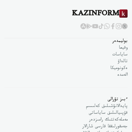
KAZINFORM
بوليمدەر
وقيعا
ساياسات
تالداۋ
ەكونوميكا
الەمدە
ءبىز تۋرالى
پايدالانۋشىلىق كەلىسىم
قۇپىيالىلىق ساياساتى
مەملەكەتتىك رامىزدەر
جەمقورلىققا قارسى شارالار