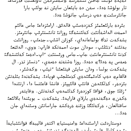
كةيدة كوثئلئ جاقئن ئنئلةرئنة «سةمئرگةن تاؤئقتئث قذرساعئ
تار بولؤشئ ةدئ، سةن دة بايئعان سايئن نة بولئپ بارا
جاتئرسئث» دةپ ذرسئپ جاتؤشئ ةدئ.
بئردة بارلئعئمئز كةزدةسئپ قالدئق. ارامئزداعئ جاس عالئم
احمةت الداشةأتئث كةلئنشةگئ روزانئ تانئستئرئپ جاتئرمئز.
يشةكةث تذك بولماعانداي، كوزئن اشئپ-جذمئپ، روزانئث
بةتئنة ءذثئلئپ، سودان سوث احمةتكة قاراپ: «وي، الدئثعئ
كذنئ تانئستئرعانئث جاپ-جاس ورئستئث ءاپ-ادةمئ كةلئنشةگئ
ةمةس پة ةدئ؟» دةدئ. روزا ةشتةثة دةمةي، ءذنسئز تذر. ال
يشةكةث بولسا، ودان سايئن قيتئعئنا ءتيئپ، «كةشئر،
قالقام» دةپ كادئمگئدةي كذمئلجئپ قويادئ. يشةكةثدئ بئلةتئن
بئزدةر، كذلكئدةن قاتئپ قالئپپئز. قانشا قاعئتسا دا، ارتئندا
ءزئلئ جوق، قؤاقئ كوزدةرئ كذلئمدةپ كةتةتئن. «قايتةر
ةكةن» دةگةندةي بارلاي قارايدئ. يشةكةث - بويئندا بالالئعئ
ساقتالعان، ةركةلئگئ وزئنة ةرةكشة جاراساتئن وسئنداي جان
ةدئ...
دوستاردئث اراسئنداعئ «امنيستيا» اكتةر قاليبةك قؤانئشبايةأ