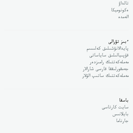
تالداۋ
ەكونوميكا
الەمدە
ءبىز تۋرالى
پايدالانۋشىلىق كەلىسىم
قۇپىيالىلىق ساياساتى
مەملەكەتتىك رامىزدەر
جەمقورلىققا قارسى شارالار
مەملەكەتتىك ساتىپ الۋلار
باسقا
سايت كارتاسى
بايلانىس
جارناما