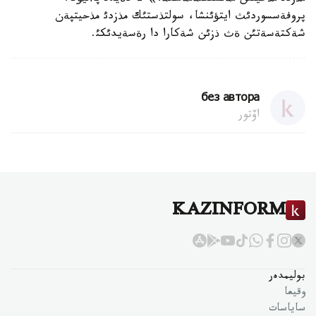
پروفةسسوردئث ايتؤئنشا، سولتذستئك مذزدئ مذحيتپةن
شةكتةسةتئن ةث ذزئن شةكارا دا رةسةيدئكئ.
без автора
اۆتور
KAZINFORM
بوليمدەر
وقيعا
ساياسات