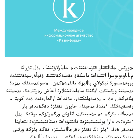
«ورئس جاثالئقتار قئزمةتئنئث» حابارلاؤئنشا، بذل تؤرالئ
م.أ.لومونوسوأ اتئنداعئ ماسكةؤ مةملةكةتتئك ؤنيأةرسيتةتئنئث
پروفةسسورئ نيكولاي پاأليؤك مالئمدةگةن. «سولتذستئك مذزدئ
مذحيتتئ ورئستئث ايگئلئ ساياحاتشئلارئ العاش زةرتتةدئ. مذحيتتئ
يگةرگةن دة - رةسةيلئكتةر. مذنداعئ ارالداردئث ةث كوبئ -
رةسةيدئكئ. ءذندئ مذحيتئ، جاپون تةثئزئ دةگةندةر بار.
دةمةك، بئزگة دة مذحيتتئث اتاؤئن وزگةرتؤگة بولادئ. بذل
ءبئزدئث دارا بولمئسئمئزدئ تانئتؤداعئ ذستانئمئمئزدئ نئعايتا
تذسةر ةدئ. ءبئز ذلئ تةثئز دةرجاأاسئمئز، نةگة بئزگة ورئس
مذزدئ مذحيتئن مةنشئكتةمةسكة؟» - دةيدئ پاأليؤك.