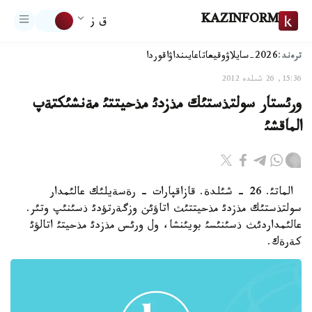
KAZINFORM
ق ز
ترەند:
2026-سايلاۋ
وقيعا
تاعايىنداۋ
اقوردا
15:36, 26 شىلدە 2012
ورئستار سولتذستئك مذزدئ مذحيتتئ مةنشئكتةپ
الماقشئ
الماتئ. 26 - شئلدة. قازاقپارات - رةسةيلئك عالئمدار
سولتذستئك مذزدئ مذحيتتئث اتاؤئن وزگةرتؤدئ ذسئنئپ وتئر.
عالئمداردئث ذسئنئسئ بويئنشا، ول ورئس مذزدئ مذحيتئ اتالؤئ
كةرةك.