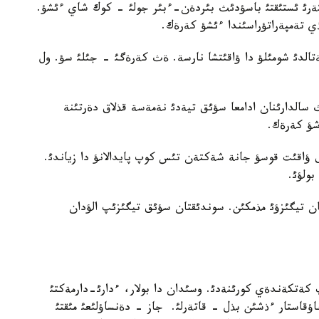
تةرئ ئستئقتئ باسؤدئث بئردةن-ءبئر جولئ - كوك شاي ءئشؤ.
ذي تةمپةراتؤراسئندا ءئشؤ كةرةك.
تالدئ شومئلؤ دا ؤاقئتشا نارسة. ةث كةرةگئ - جئلئ سؤ. ول
ث سالدارئنان ادامعا سؤئق تيةدئ نةمةسة قذلاق دةرتئنة
شؤ كةرةك.
اق ؤاقئت قوسؤ جانة شةكتةن تئس كوپ پايدالانؤ دا زياندئ.
بولؤئ.
زيان تيگئزؤئ مذمكئن. سوندئقتان سؤئق تيگئزئپ الؤدان
پ كةتكةندةي كورئنةدئ. وسئدان دا بولار، ءدارئ-دارمةكتئ
 ناؤقاستار ءذشئن بذل - قاتةرلئ. جاز - دةنساؤلئعئ مئقتئ