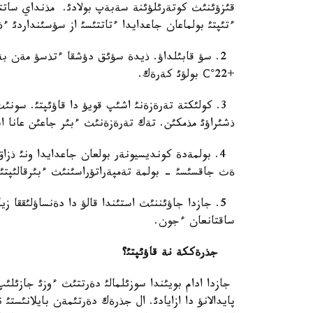
قئزؤئنئث كوتةرئلؤئنة سةبةپ بولادئ. مذنداي سات
ءتئپتئ بولماعان جاعدايدا ءتاتتئسئ از سؤسئنداردئ ء
2. سؤ قابئلداؤ. ذيدة سؤئق دؤشقا ءتذسؤ مةن بة
+22°С بولؤئ كةرةك.
3. كولئكتة تةرةزةنئ اشئپ قويؤ دا قاؤئپتئ. سونئ
ذشئراؤئ مذمكئن. تةك تةرةزةنئث ءبئر جاعئن عانا ا
4. بولمةدة كونديسيونةر بولعان جاعدايدا ونئ ذز
ةث جاقسئسئ - بولمة تةمپةراتؤراسئنئث ءبئرقالئپتئ 
5. جازدا جاؤئننئث استئندا قالؤ دا دةنساؤلئققا 
ساقتانعان ءجون.
جذرةككة نة قاؤئپتئ؟
جازدا ادام بويئندا سوزئلمالئ دةرتتئث ءوزئ جازئلئ
پايدالانؤ دا ازايادئ. ال جذرةك دةرتئمةن بايلانئستئ