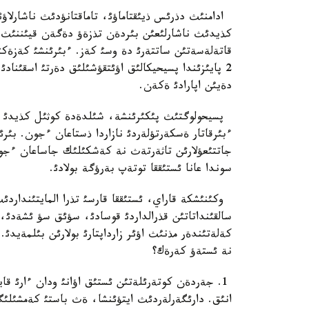
ادامنئث دذرئس ذيئقتاماؤئ، تاماقتانؤدئث ناشارلاؤئ
كذيدئث ناشارلئعئن بئردةن تذزةؤ دةگةن قيئننئث قي
2 پايئزئندا پسيحيكالئق اؤئتقؤشئلئق دةرتئ اسقئناد
دةيئن اپارادئ ةكةن.
پسيحولوگتئث پئكئرئنشة، شئلدةدة كوثئل كذيدئ كو
ءبئرقاتار ةسكةرتؤلةردئ نازاردا ذستاعان ءجون. بئ
جاتتئعؤلارئن تاثةرتةث نة كةشكئلئك جاساعان ءجو
سوندا عانا ئستئققا توتةپ بةرؤگة بولادئ.
وكئنئشكة قاراي، ئستئققا قارسئ تذرا المايتئنداردئث
سالقئنداتاتئن قذرالداردئ قوسادئ، سؤئق سؤ ئشةدئ
كةلةتئندةر مذنئث اؤئر زارداپتارئ بولارئن بئلمةيدئ.
نة ئستةؤ كةرةك؟
1. جةردةن كوتةرئلةتئن ئستئق اؤانئ ودان ءارئ قاي
انئق. دارئگةرلةردئث ايتؤئنشا، ةث باستئ كةمشئلئگئ