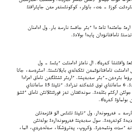
سؤ ئشكةن ءجون. اعزاعا قؤات جيناؤ ءذشئن تةمئر كةرةك. وسئنئث اسةرئنةن
مئردئث كوزئ - ةت، باؤئر، كوكونئستةر مةن جاپئراقتئ
عئ جاعئندا تاعئ دا ءبئر جاقسئ نارسة بار. ول ادامنان
ستئ تاماقتانؤدان پايدا بولادئ.
عئ ؤاقئتشا كةرةك. ال ناعئز ادامنئث ءيئسئ - ول
 ادامنئث تاماقتانؤئمةن تئكةلةي بايلانئستئ. اسئرةسة، جاثا
ئرؤعا بئردةن-ءبئر سةبةپشئ. ءاربئر ئشئلگةن تاماق اعزادا
ةكئ ساعاتتاي «سايران سالئپ»، اسقازاندا قورئتئلادئ. 6 ساعاتتاي توق ئشةكتة تذرادئ. ءتئپتئ 15 ساعاتتاي
ولئن اركئم بئلةدئ. سوندئقتان تةز قورئتئلاتئن تاماق ءئشؤ
ن بولماؤئ كةرةك.
سة - فةروموندار. ول ءتئپتئ تئنئس الؤ قئزمةتئن
ذيدئ كوتةرةدئ. سول سةبةپتئ فةرومونداردئ بولةتئن
نة ءسذت ونئمدةرئ. ؤكروپ، پةترؤشكا، سةلدةرةي، الما،