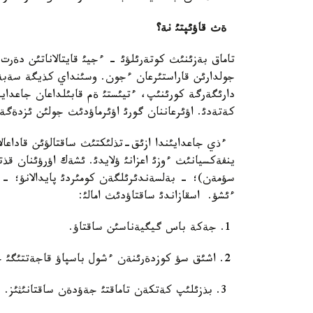
ةث قاؤئپتئ نة؟
تاماق بةزئنئث كوتةرئلؤئ - ءجيئ قايتالاناتئن دةر
جولدارئن قاراستئرعان ءجون. وسئنداي كذيگة سةبةپش
كةتةدئ. اؤئرعاننان گورئ اؤئرماؤدئث جولئن ئزدةگةن ا
ءذي جاعدايئندا ازئق-تذلئكتئث ساقتالؤئن قاداعال
سؤمةن)؛ - بةلسةندئرئلگةن كومئردئ پايدالانؤ؛ -
ءئشؤ. اسقازاندئ ساقتاؤدئث امالئ:
1. جةكة باس گيگيةناسئن ساقتاؤ.
2. اشئق سؤ كوزدةرئنةن ءشول باسپاؤ قاجةتتئگئ جادئثئزدان شئقپاسئن.
3. بذزئلئپ كةتكةن تاماقتئ جةؤدةن ساقتانئثئز.