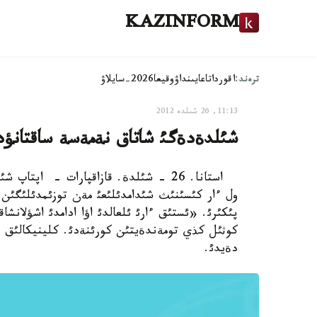
KAZINFORM
ترەند:
اقوردا
تاعايىنداۋ
وقيعا
2026-سايلاۋ
11:13, 26 شىلدە 2012
شئلدةدةگئ شاتاق نةمةسة ساقتانؤ
استانا. 26 - شئلدة. قازاقپارات - اپت
ول ءار كئسئنئث شئدامدئلئعئ مةن توزئمدئلئگئن
پئكئرئ. «ئستئق ءارئ ئلعالدئ اؤا ادامدئ اشؤلانش
كوثئل كذي تومةندةيتئن كورئنةدئ. كلينيكالئق پ
دةيدئ.