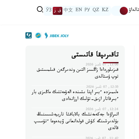
الداۋ
KZ
QZ
РУ
EN
中文
ق ز
ЎЗ
تاقىرىپقا قاتىستى
13:06, 07 تامىز 2026
قىزىلوردادا زاڭسىز التىن وندىرگەن قىلمىستىق
توپ ۇستالدى
12:55, 07 تامىز 2026
ەلىمىزدە ءبىر اپتا ىشىندە الەۋمەتتىك ماڭىزى بار
ءبىرقاتار ازىق-تۇلىك ارزاندادى
12:24, 07 تامىز 2026
اتىراۋدا جەكەمەنشىك بالاباقشا تاربيەشىسىنىڭ
بۇلدىرشىنگە كۇش قولدانعانى ۆيدەوعا ءتۇسىپ
قالدى