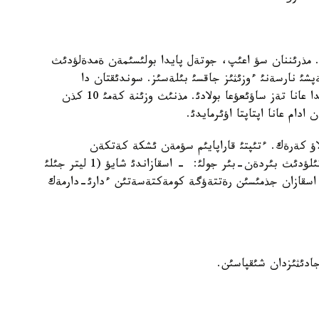
ت. مذرئننان سؤ اعئپ، جوتةل پايدا بولئسئمةن ةمدةلؤدئث
ئ نارسةنئ ءوزئثئز جاقسئ بئلةسئز. سوندئقتان دا
دارئگةرگة كورئنئپ، ءتيئستئ ةم قابئلداعان جاعدايدا عانا تةز ساؤئعؤعا بولادئ. مذنئث وزئنة كةمئ 10 كذن
دام عانا اپتاپتا اؤئرمايدئ.
اؤ كةرةك. ءتئپتئ قاراپايئم سؤمةن ئشكة كةتكةن
ينفةكسيانئث ءوزئ اعزانئ ؤلايدئ. ئشةك اؤرؤئنان قذتئلؤدئث بئردةن-بئر جولئ: - اسقازاندئ شايؤ (1 ليتر جئلئ
 اسقازان جذمئسئن رةتتةؤگة كومةكتةسةتئن ءدارئ-دارمةك