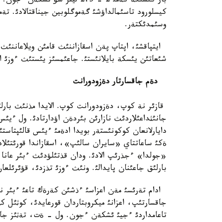
بار كئسئگة كةمئ 2 - 2،5 ليتر 
كيسلورود تاسئمالداؤشئ گةموگلوبين جيناقتالادئ. تة
وسئمدئكتةر.
ايتپاقشئ، اپتاپ پةن اسقازاننئث قامئن ويلاعاننئث ار
شئعاتئن يئسكة بايلانئستئ. جاعئمسئز يئستئث ءوزئ اتذ
دةم جاقسارتار دةزودورانت
قازئر نة كوپ، دةزودورانت كوپ. الايدا مذنئث بارلئ
جانئثداعئلاردئث نازارئن بئردةن اؤدارتادئ. ول ءيئس
دايارلانعان كوكونئستةر بويدا ادةمئ ءيئس قالئپتاست
«جولدا» ءجذرئپ الادئ. ودان قذتئلؤدئث ءبئر عانا ج
بارلئق جاعئنان پايدالئ. ونئث ءوزئ تذزدئ، قؤئرئلعا
ادام تةرئسئ مةن اعزاسئ ءذشئن كةرةك تاعئ ءبئر نار
جاقسارتئپ، اعزانئ ميكروبتاردان قورعايدئ، كوثئل ك
تاعامداردئ ءجيئ ئشكةن ءجون. ول - ةت، تةثئز جا