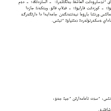
اق ءتذسئرؤدئث العاشقئ بةلگئلةرئ: - السئزدئك؛ - دةم
 - كوزدئث قارايؤئ؛ - قذلاپ قالؤ. ويتكةنئ جازدا
ئس ورنئنا بارؤعا نيةتتةنگةن جاعدايدا دا دارئگةرگة
ناداي ةسكةرتؤلةردئ ذمئتپاؤئ ءتيئس.