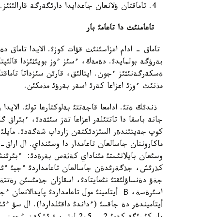
4. تاماقتان ؤلانعان جاعدايدا دارئگةرگة قارالئثئز.
تاعامنئث دا تاعامئ بار
تاماق - ادام اعزاسئنئث قؤات كوزئ. الايدا تاما
بةرؤگة بولمايدئ. دةمةك، ءسئز ءوز بويئثئزدا قالئپ
ةسكةرگةنئثئز ءجون. ايتالئق، قارئن سئزداتا تاماقتا
مذنئث ءوزئ اعزاعا كةرئ اسةر بةرؤئ مذمكئن.
ذندئك ةتئ. ادامعا قاجةتتئ بةلوكتارعا تولئ. الايد
جانة باسقا دا تاتتئلةر اعزاعا تةز سئثةدئ، ءبئراق گ
كوپ جةيتئندةر السئزدئكتةن زارداپ شةگةدئ. مايلئ تام
ماكاروننان جاسالعان تاعامدار دا وسئنداي. ال اراق-ش
وسئعان بايلانئستئ مئناداي كةثةس بةرةدئ: ءبئرئنش
كذرئش، جذگةرئدةن جاسالعان تاعامداردئ ءجيئ ءئشؤ 
جةؤ دةنساؤلئقتئ نئعايتادئ، اسقازان جذمئسئن رةت