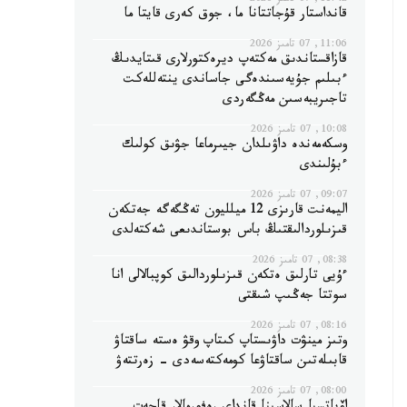
11:42, 07 تامىز 2026
قانداستار قۇجاتتانا ما، جوق كەرى قايتا ما
11:06, 07 تامىز 2026
قازاقستاندىق مەكتەپ ديرەكتورلارى قىتايدىڭ
ءبىلىم جۇيەسىندەگى جاساندى ينتەللەكت
تاجىريبەسىن مەڭگەردى
10:08, 07 تامىز 2026
وسكەمەندە داۋىلدان جيىرماعا جۋىق كولىك
ءبۇلىندى
09:07, 07 تامىز 2026
اليمەنت قارىزى 12 ميلليون تەڭگەگە جەتكەن
قىزىلوردالىقتىڭ باس بوستاندىعى شەكتەلدى
08:38, 07 تامىز 2026
ءۇيى تارلىق ەتكەن قىزىلوردالىق كوپبالالى انا
سوتتا جەڭىپ شىقتى
08:16, 07 تامىز 2026
وتىز مينۋت داۋىستاپ كىتاپ وقۋ ەستە ساقتاۋ
قابىلەتىن ساقتاۋعا كومەكتەسەدى - زەرتتەۋ
08:00, 07 تامىز 2026