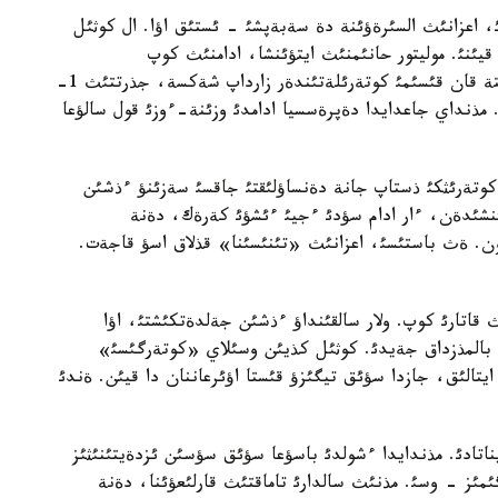
، اعزانئث السئرةؤئنة دة سةبةپشئ - ئستئق اؤا. ال كوثئل
ئنئ. موليتور حانئمنئث ايتؤئنشا، ادامنئث كوپ
قاتةلةسةتئن ساتتةرئ دة وسئ كةز. ءبئرئنشئ كةزةكتة قان قئسئمئ كوتةرئلةتئندةر زارداپ شةكسة، جذرتتئث 1-
ئ. مذنداي جاعدايدا دةپرةسسيا ادامدئ وزئنة-ءوزئ قول سالؤعا
تةرئثكئ ذستاپ جانة دةنساؤلئقتئ جاقسئ سةزئنؤ ءذشئن
رئنشئدةن، ءار ادام سؤدئ ءجيئ ءئشؤئ كةرةك، دةنة
ن. ةث باستئسئ، اعزانئث «تئنئسئنا» قذلاق اسؤ قاجةت.
 قاتارئ كوپ. ولار سالقئنداؤ ءذشئن جةلدةتكئشتئ، اؤا
، بالمذزداق جةيدئ. كوثئل كذيئن وسئلاي «كوتةرگئسئ»
 ايتالئق، جازدا سؤئق تيگئزؤ قئستا اؤئرعاننان دا قيئن. ةندئ
ناتادئ. مذندايدا ءشولدئ باسؤعا سؤئق سؤسئن ئزدةيتئنئثئز
مئز - وسئ. مذنئث سالدارئ تاماقتئث قارلئعؤئنا، دةنة