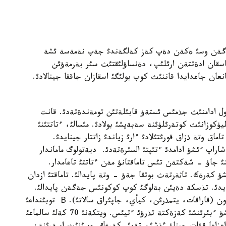
ق دةگةن وسئ ةكةن دةپ كةز كةلگةندئ جةپ نةمةسة ئشة
تاسقان ادةتتةن ارئلئپ، دةنساؤلئقتئث سئر بةرمةؤئن
نعان جاعدايدا قاننئث كوپ بولئگئ اسقازان جاققا جينالادئ.
ا ول ادامنئث جذمئس ئستةؤ قابئلةتئن تومةندةتةدئ. قانت
ليؤكوزانئث كوتةرئلؤئنة سةبةپشئ بولادئ. مئسالئ، ءتاتتئنئ
اق وتة ذزاق قورئتئلادئ ءارئ زياندئ زاتتار جينايدئ.
اراپ ءئشؤ ادامدئ ءتئپتئ السئرةتةدئ. ديةتولوگ ماماندار
ئ جاؤ - شةكتةن تئس تاماقتانؤ مةن ءتاتتئ تاعامدار.
كةرةك. تاثةرتةث بوتقا جةؤ - وتة پايدالئ. تاماقتئ ازدان
تةيدئ. تذسكة دةيئن بةلوگئ كوپ كوكونئس جةگةن پايدالئ.
اسئرةسة، В أيتامينئ مول تاعامداردئ پايدالانعان ءجون (قاراقات، يتمذرئن، كيأي، جاپئراق سالاتئ). В توبئنداعئ
أيتاميندةر دة جاقسئ (ءداندئ داقئلداردا). ال سؤ ءئشؤ ءبئرئنشئ كةزةكتة تذرؤئ ءتيئس. ويتكةنئ 70 كةلئ سالماعئ