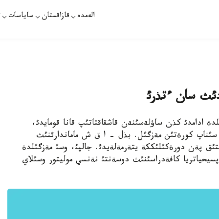
الەمدە
قازاقستان
ساياسات
ت
دئث سان ءتذرئ
اپ شئلدة ادامدئ كذن ساؤلةسئنةن قاشقاقتاتئپ قانا قومايدئ،
 سئناپ كورةتئن مةزگئل. بذل - ا ق ش ماماندارئنئث
اقتئق پةن دورةكئلئككة يتةرمةلةيدئ. جالپئ، وسئ مةزگئلدة
سيحياتريا كافةدراسئنئث دوسةنتئ نةنسي موليتور وسئلاي