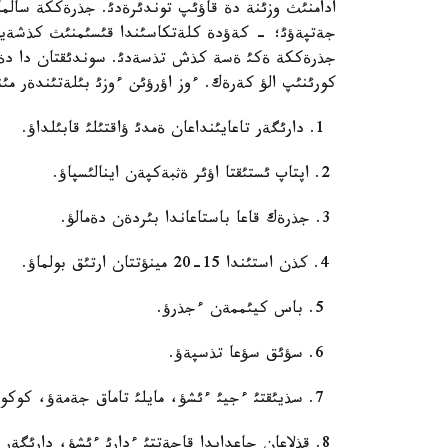
ادامنئث وزئنة دة قاؤئپ توندئرةدئ. جذرةككة سالم
جةتپةؤئ؛ - كةؤدة كلةتكاسئندا قئسئمنئث كذشةيؤئ؛
جذرةككة ةكئ ةسة كذش تذسةدئ. سوندئقتان دا دةمال
كورئنئپ الؤ كةرةك. ءوز اؤرؤئن ءوزئ بئلةتئندةر مئ
1. دارئگةر تاعايئنداعان ةمدئ ؤاقتئلئ قابئلداؤ.
2. اپتاپ ئستئقتا اؤئر ةثبةكپةن اينالئسپاؤ.
3. جذرةك قاعا باستاعاندا بئردةن دةمالؤ.
4. كذن استئندا 15-20 مينؤتتان ارتئق بولماؤ.
5. باس كيئممةن ءجذرؤ.
6. سؤئق سؤعا تذسپةؤ.
7. سذيئقتئ ءجيئ ءئشؤ، مايلئ تاماق جةمةؤ، كوكونئس، ءسذت تاعامدارئن ءجيئ جةؤ،
8. قذلاعان جاعدايدا قاجةتتئ ءدارئ ءئشؤ، دارئگةر شاقئرؤ.