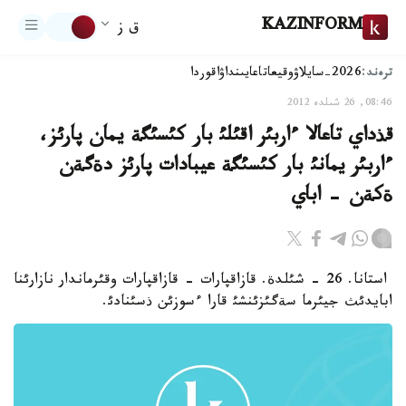
KAZINFORM
ق ز
ترەند:
2026-سايلاۋ
وقيعا
تاعايىنداۋ
اقوردا
08:46, 26 شىلدە 2012
قذداي تاعالا ءاربئر اقئلئ بار كئسئگة يمان پارئز،
ءاربئر يمانئ بار كئسئگة عيبادات پارئز دةگةن
ةكةن - اباي
استانا. 26 - شئلدة. قازاقپارات - قازاقپارات وقئرماندار نازارئنا
ابايدئث جيئرما سةگئزئنشئ قارا ءسوزئن ذسئنادئ.