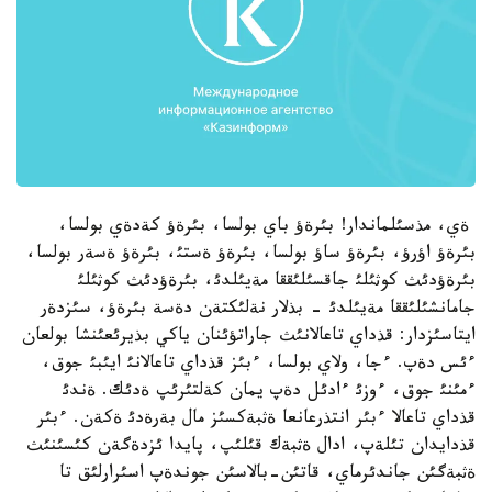
ةي، مذسئلماندار! بئرةؤ باي بولسا، بئرةؤ كةدةي بولسا،
بئرةؤ اؤرؤ، بئرةؤ ساؤ بولسا، بئرةؤ ةستئ، بئرةؤ ةسةر بولسا،
بئرةؤدئث كوثئلئ جاقسئلئققا مةيئلدئ، بئرةؤدئث كوثئلئ
جامانشئلئققا مةيئلدئ - بذلار نةلئكتةن دةسة بئرةؤ، سئزدةر
ايتاسئزدار: قذداي تاعالانئث جاراتؤئنان ياكي بذيرئعئنشا بولعان
ءئس دةپ. ءجا، ولاي بولسا، ءبئز قذداي تاعالانئ ايئبئ جوق،
ءمئنئ جوق، ءوزئ ءادئل دةپ يمان كةلتئرئپ ةدئك. ةندئ
قذداي تاعالا ءبئر انتذرعانعا ةثبةكسئز مال بةرةدئ ةكةن. ءبئر
قذدايدان تئلةپ، ادال ةثبةك قئلئپ، پايدا ئزدةگةن كئسئنئث
ةثبةگئن جاندئرماي، قاتئن-بالاسئن جوندةپ اسئرارلئق تا