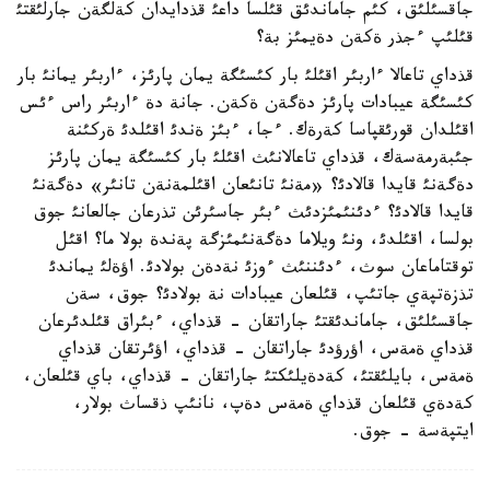
جاقسئلئق، كئم جاماندئق قئلسا داعئ قذدايدان كةلگةن جارلئقتئ
قئلئپ ءجذر ةكةن دةيمئز بة؟
قذداي تاعالا ءاربئر اقئلئ بار كئسئگة يمان پارئز، ءاربئر يمانئ بار
كئسئگة عيبادات پارئز دةگةن ةكةن. جانة دة ءاربئر راس ءئس
اقئلدان قورئقپاسا كةرةك. ءجا، ءبئز ةندئ اقئلدئ ةركئنة
جئبةرمةسةك، قذداي تاعالانئث اقئلئ بار كئسئگة يمان پارئز
دةگةنئ قايدا قالادئ؟ «مةنئ تانئعان اقئلمةنةن تانئر» دةگةنئ
قايدا قالادئ؟ ءدئنئمئزدئث ءبئر جاسئرئن تذرعان جالعانئ جوق
بولسا، اقئلدئ، ونئ ويلاما دةگةنئمئزگة پةندة بولا ما؟ اقئل
توقتاماعان سوث، ءدئننئث ءوزئ نةدةن بولادئ. اؤةلئ يماندئ
تذزةتپةي جاتئپ، قئلعان عيبادات نة بولادئ؟ جوق، سةن
جاقسئلئق، جاماندئقتئ جاراتقان - قذداي، ءبئراق قئلدئرعان
قذداي ةمةس، اؤرؤدئ جاراتقان - قذداي، اؤئرتقان قذداي
ةمةس، بايلئقتئ، كةدةيلئكتئ جاراتقان - قذداي، باي قئلعان،
كةدةي قئلعان قذداي ةمةس دةپ، نانئپ ذقساث بولار،
ايتپةسة - جوق.