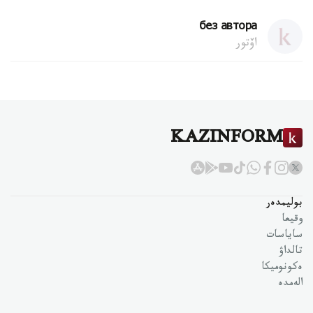
без автора
اۆتور
KAZINFORM
بوليمدەر
وقيعا
ساياسات
تالداۋ
ەكونوميكا
الەمدە