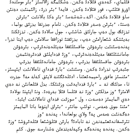
قئلماي، كةدةي قئلادئ ةكةن. ةشكئمگة زالالسئز ءبئر مومئندئ
اؤرؤ قئلئپ، قور قئلادئ ةكةن. قايدا ءبئر ذرئ، زالئمنئث دةنئن
ساؤ قئلادئ ةكةن. اكة-شةشةسئ ءبئر ةكئ بالانئث ءبئرئن
ةستئ، ءبئرئن ةسةر قئلادئ ةكةن. تامام جذرتقا بذزئق بولما،
تذزئك بول دةپ جارلئق شاشئپ، جول سالادئ ةكةن. تذزئكتئ
بةيئشكة شئعارامئن دةپ، بذزئقتئ توزاققا سالامئن دةپ ايتا تذرا،
پةندةسئنئث بئرةؤئن جاقسئلئققا مةيئلدةندئرئپ، بئرةؤئن
جامانشئلئققا مةيئلدةندئرئپ، ءوزئ قذدايلئق قذدئرةتئمةن
بئرةؤئن جاقسئلئققا بذرئپ، بئرةؤئن جاماندئلئققا بذرئپ
جئبةرئپ تذرادئ ةكةن. وسئنئث ءبارئ قذداي تاعالانئث ايئپسئز،
ءمئنسئز عافؤر راحيمدئعئنا، ادئلدئگئنة لايئق كةلة مة؟ جذرت
تا، مذلئك تة - ءبارئ قذدايدئث وزئنئكئ. بذل قئلعانئن نة دةي
الامئز؟ ءوز مذلكئن ءوزئ نة قئلسا قئلا بةرةدئ. ونئ ايئپتئ بولادئ
دةي المايمئز دةسةث، ول ءسوزئث قذداي تاعالانئث ايئبئ،
ءمئنئ جوق ةمةس، تولئپ جاتئر، ءبئراق ايتؤعا باتا المايمئز
دةگةنئث ةمةس پة؟ ولاي بولعاندا، پةندة ءوز
تئرئسقاندئعئمةنةن نة تابادئ؟ بارئن قئلؤشئعا قئلدئرؤشئ ءوزئ
ةكةن. پةندة پةندةگة وكپةلةيتذعئن ةشنارسة جوق. كئم