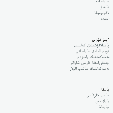
ساياسات
تالداۋ
ەكونوميكا
الەمدە
ءبىز تۋرالى
پايدالانۋشىلىق كەلىسىم
قۇپىيالىلىق ساياساتى
مەملەكەتتىك رامىزدەر
جەمقورلىققا قارسى شارالار
مەملەكەتتىك ساتىپ الۋلار
باسقا
سايت كارتاسى
بايلانىس
جارناما