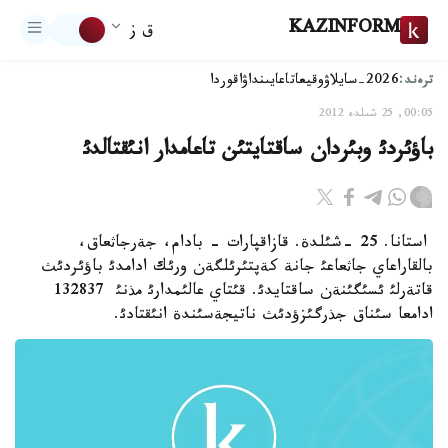
KAZINFORM
ق ز
ترەند:
2026-سايلاۋ
وقيعا
تاعايىنداۋ
اقوردا
00:05, 25 شىلدە 2012
باؤئردئ وبئردان ساقتايتئن تاعامدار انئقتالدئ
استانا. 25 -شئلدة. قازاقپارات - بادام، جةرجاثعاق،
بالقاراعاي جاثعاعئ جانة كةپتئرئلگةن ورئك ادامدئ باؤئردئث
قاتةرلئ ئسئگئنةن ساقتايدئ. قئتاي عالئمدارئ مذنئ 132837
ادامعا سئناق جذرگئزؤدئث ناتيجةسئندة انئقتادئ.