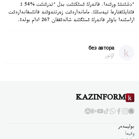
ءذشئنشئ ورئندا. قاتةرلئ ئسئكتئث بذل ءتذرئنئث %54 ئ
قئتايلئقتارعا تيةسئلئ. مامانداردئث زةرتتةؤئنة قاتئسقانداردئث
اراسئندا باؤئر قاتةرلئ ئسئگئنة شالدئققان 267 ادام بولدئ.
без автора
اۆتور
KAZINFORM
بوليمدەر
وقيعا