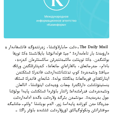
The Daily Mail-دئث حابارلاؤئنشا، زةرتتةؤگة قاتئسقاندار ة
دارؤمةنئ بار تاعامداردئ ءجيئ قولدانؤئنا بايلانئستئ ةكئ توپقا
بولئنگةن. ةكئ توپتئث مالئمةتتةرئن سالئستئرعان كةزدة،
بادام، جةرجاثعاق، بالقاراعاي جاثعاعئ، كةپتئرئلگةن ورئك
سياقتئ ونئمدةردئ كوپ تذتئناتئنداردئث قاتةرلئ ئسئكتةن
ايتارلئقتاي قورعالعانئ بةلگئلئ بولدئ. شاثحاي قاتةرلئ ئسئك
ينستيتؤتئنئث دارئگةرئ چجاث ؤةيدئث ايتؤئنشا، اتالعان
ونئمدةردئث قذرامئنداعئ زاتتار باؤئردا ئسئكتئث پايدا بولؤئنا
جول بةرمةيدئ. سونئمةن بئرگة ولاردئث ةگدة ادامداردئث
جذرةگئ مةن كوزئنة پايداسئ زور. الةم بويئنشا ءولئم-جئتئمگة
سوقتئراتئن ونكولوگيالئق اؤرؤلاردئث ئشئندة باؤئر راگئ -