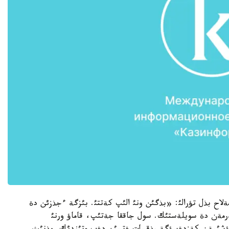
 چةلاح بذل تؤرالئ: «بذگئن ونئ الئپ كةتتئ. بئزگة ءجذزئن دة
رمةن دة سويلةستئك. سول جاققا جةتئپ، قاماؤ ورنئ