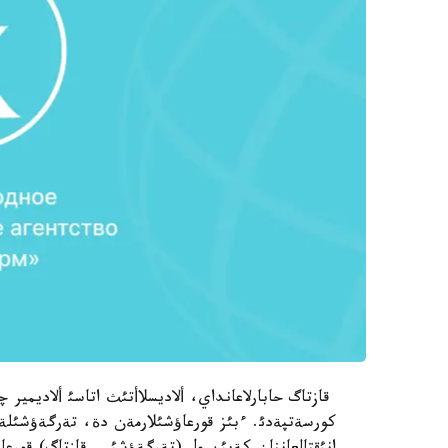
قازتاگ حابارلاعانداي، ألاديسلاأتئث اتاسئ ألاديمير
كورسةتپةدئ. ءبئز قورعاؤشئلارمةن دة، تةرگةؤشئلة