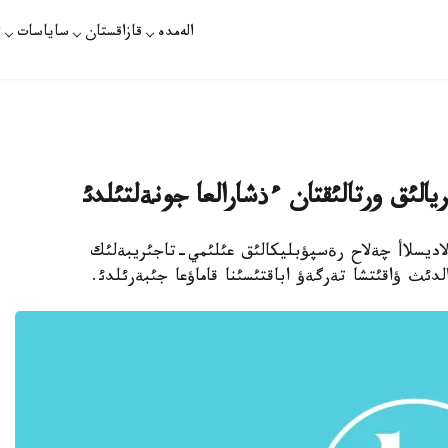
الەمدە
قازاقستان
ساياسات
ت
ريالئق ورتالئقتان ءذشارالعا جونةلتئلدئ
راشئ ألاديسلاأ چةلاح رةسپؤبليكالئق عئلئمي-تاجئريبةلئك
لدئث ؤاقئتشا تةرگةؤ اباقتئسئنا قاماؤعا جئبةرئلدئ.