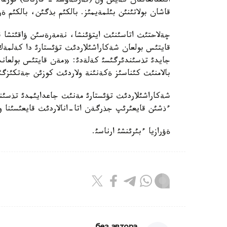
انئقتالعاننان كةيئن ول (تةرگةؤشئ - قازتاگ) قو
قاشان بولاتئنئن بئلمةيمئز. بالكئم بذگئن، بالكئم
چةلاحتئث اتاسئنئث ايتؤئنشا، نةمةرةسئن ؤاقئتشا 
قايتئس بولعان شةكاراشئلاردئث تؤئستارئ دا كةلمةك
جايدئ تذسئندئرگئسئ كةلةدئ: «مةن قايتئس بولعا
بالامنئث كئناسئز ةكةنئنة ولاردئث كوزئن جةتكئزگئم 
شةكاراشئلاردئث تؤئستارئ مةنئث جاعدايئمدئ تذسئنة
ءذشئن قايعئرئپ جذرگةن اتا-انالاردئث قايعئسئنا 
ةؤرازيا ءبئرئنشئ ارناسئ.