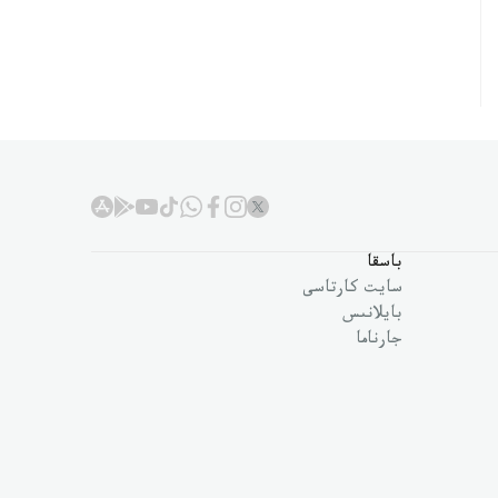
باسقا
سايت كارتاسى
بايلانىس
جارناما