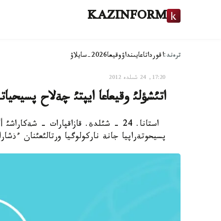
KAZINFORM
ترەند:
اقوردا
تاعايىنداۋ
وقيعا
2026-سايلاۋ
17:20, 24 شىلدە 2012
اتئشؤلئ وقيعاعا ايپتئ چةلاح پسيحيات
استانا. 24 - شئلدة. قازاقپارات - شةكا
پسيحوتةراپيا جانة ناركولوگيا ورتالئعئنان ءذشارا