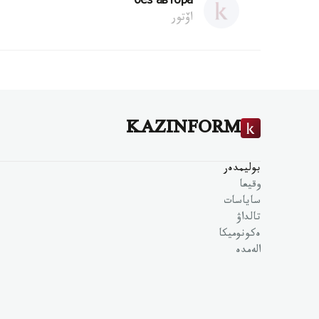
без автора
اۆتور
KAZINFORM
بوليمدەر
وقيعا
ساياسات
تالداۋ
ەكونوميكا
الەمدە