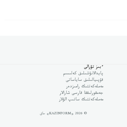
ءبىز تۋرالى
پايدالانۋشىلىق كەلىسىم
قۇپىيالىلىق ساياساتى
مەملەكەتتىك رامىزدەر
جەمقورلىققا قارسى شارالار
مەملەكەتتىك ساتىپ الۋلار
© 2026 «KAZINFORM» حاق