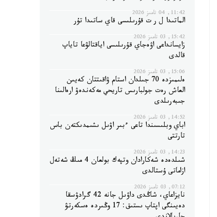
11:42, 04 تامىز 2026
الماتىدا ل ر ت قۇرىلىسى قاي ساتىدا تۇر
15:42, 03 تامىز 2026
زايسانداعى اۋەجاي قۇرىلىسى اياقتالۋعا تاياپ
قالدى
15:06, 03 تامىز 2026
ەلىمىزدە 70 جىلدان استام ۋاقىتتان كەيىن
العاش رەت جولبارىس تاريحي مەكەندەۋ ارەالىنا
جىبەرىلدى
14:52, 03 تامىز 2026
اباي وبلىسىندا تاعى ءبىر اۋىل ىشىمدىكتەن باس
تارتتى
14:23, 03 تامىز 2026
شىلدەدە شەكارادان وتپەك بولعان 4 مىڭ شەتەل
ازاماتى ۇستالدى
07:12, 03 تامىز 2026
نايزاعاي، شاڭدى داۋىل جانە 42 گرادۋسقا
دەيىنگى اپتاپ ىستىق: 17 وڭىردە ەسكەرتۋ