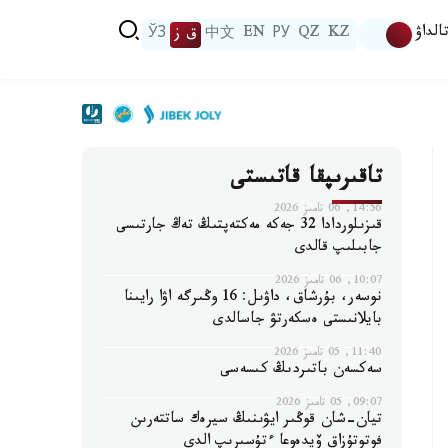
الداۋ
KZ
QZ
РУ
EN
中文
ق ز
ЎЗ
تاقىرىپقا قاتىستى
14:56, 06 تامىز 2026
قىزىلوردادا 32 جەكە مەكتەپتىڭ تەڭ جارتىسى
جابىلىپ قالدى
10:07, 06 تامىز 2026
نوسەر، بۇرشاق، داۋىل: 16 وڭىرگە اۋا رايىنا
بايلانىستى ەسكەرتۋ جاسالدى
11:40, 05 تامىز 2026
سەكسەن باتىردىڭ كىسەسى
09:07, 05 تامىز 2026
تيان-شان قوڭىر ايۋىنىڭ سيرەك ساتتەرىن
فوتوتۇزاق ۆيدەوعا ءتۇسىرىپ الدى