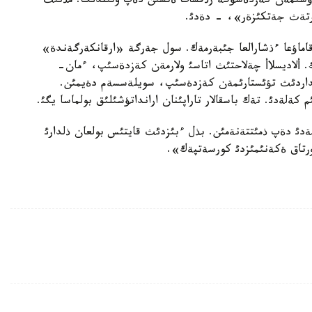
رعاؤشئمةن كةزدةسؤگة رذقسات ةتسئن دةپ وتئندئك. مذنئث
 ةرتةث جةتكئزةر»، - دةدئ.
قاماؤعا ءذشارالعا جئبةرمةك. سول جةرگة «ارقانكةرگةندة»
. ألاديسلاأ چةلاحتئث اتاسئ ولارمةن كةزدةسئپ، ءمان-
نداردئث تؤئستارئمةن كةزدةسئپ، سويلةسسةم دةيمئن.
كةلةدئ. تةك باسقالار تاراپئنان ارانداتؤشئلئق بولماسا يگئ.
دئ دةپ ذمئتتةنةمئن. بذل ءبئزدئث قايتئس بولعان ذلدارئ
ورتاق ةكةنئمئزدئ كورسةتپةك».