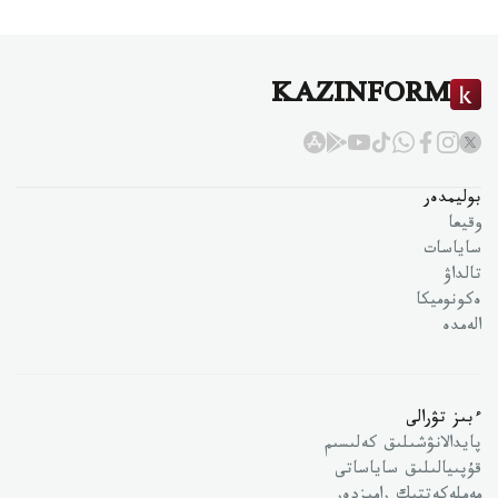
KAZINFORM
بوليمدەر
وقيعا
ساياسات
تالداۋ
ەكونوميكا
الەمدە
ءبىز تۋرالى
پايدالانۋشىلىق كەلىسىم
قۇپىيالىلىق ساياساتى
مەملەكەتتىك رامىزدەر