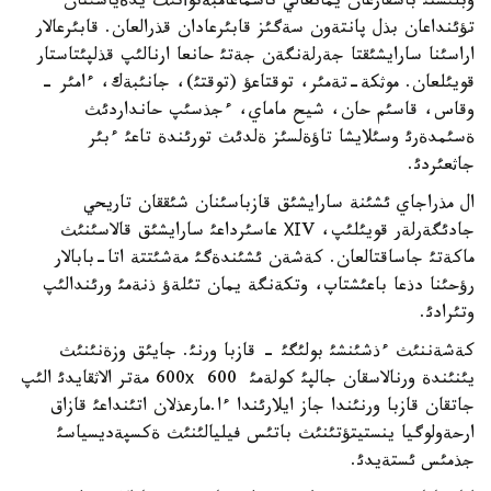
وبلئستئ باسقارعان يمانعالي تاسماعامبةتوأتئث يدةياسئنان
تؤئنداعان بذل پانتةون سةگئز قابئرعادان قذرالعان. قابئرعالار
اراسئنا سارايشئقتا جةرلةنگةن جةتئ حانعا ارنالئپ قذلپئتاستار
قويئلعان. موثكة-تةمئر، توقتاعؤ (توقتئ)، جانئبةك، ءامئر -
وقاس، قاسئم حان، شيح ماماي، ءجذسئپ حانداردئث
ةسئمدةرئ وسئلايشا تاؤةلسئز ةلدئث تورئندة تاعئ ءبئر
جاثعئردئ.
ال مذراجاي ئشئنة سارايشئق قازباسئنان شئققان تاريحي
جادئگةرلةر قويئلئپ، ХІV عاسئرداعئ سارايشئق قالاسئنئث
ماكةتئ جاساقتالعان. كةشةن ئشئندةگئ مةشئتتة اتا-بابالار
رؤحئنا دذعا باعئشتاپ، وتكةنگة يمان تئلةؤ ذنةمئ ورئندالئپ
وتئرادئ.
كةشةننئث ءذشئنشئ بولئگئ - قازبا ورنئ. جايئق وزةنئنئث
يئنئندة ورنالاسقان جالپئ كولةمئ 600 600х مةتر الاثقايدئ الئپ
جاتقان قازبا ورنئندا جاز ايلارئندا ءا.مارعذلان اتئنداعئ قازاق
ارحةولوگيا ينستيتؤتئنئث باتئس فيليالئنئث ةكسپةديسياسئ
جذمئس ئستةيدئ.