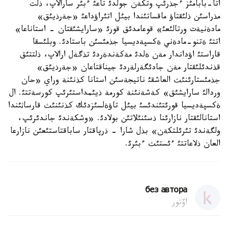
اتا-بابامئز ءجذرئپ وتكةن جولدئ تاعئ ءبئر سارالاپ، ذلت
مذراسئن ذلئقتاؤ ماقساتئندا بيئل اتئراؤداعئ «جةرذيئق»
مادةنيةت ورتالئعئ» قوعامدئق قورئ «سارايشئقتان - استاناعا»
اتتئ ةتنو-مادةني ةكسپةديسيا جذمئسئن باستادئ. وبلئسقا
قاراستئ اؤداندار مةن ةلدئ مةكةندةردئ تذگةل ارالاپ، ذلتتئق
قذندئلئقتار مةن جادئگةرلةردئ جيناقتاعان «جةرذيئق»
جذمئستارئنئث العاشقئ ناتيجةسئن استانا كذنئنة وراي «حان
وردالئ سارايشئق» كةشةنئنة كورمة ذيئمداستئرئپ كورسةتتئ. ال
ةكسپةديسيا قورئتئندئسئ بيئل تاؤةلسئزدئك كذنئنئث قارساثئندا
استانالئقتار نازارئنا ذسئنئلاتئن بولادئ. «وشكةندئ جاندئرئپ،
ولگةندئ تئرئلتكةن» بذل شارا - ذرپاقتار ساباقتاستئعئن نازارعا
العان ذلاعاتتئ ءئستئث ءبئرئ.
без автора
اۆتور