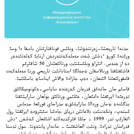
.مذندا تاريحشئ-زةرتتةؤشئ، وبلئس قوناقتارئنان باسقا دا وسئ
ورئندئ كورؤ ءذشئن شةت مةملةكةتتةردةن ارنايئ كةلةتئندةر
دة از ةمةس. اتئراؤ وبلئسئنئث ورتالئعئنان 50 شاقئرئم
قاشئقتئقتا ورنالاسقان ةجةلگئ استانانئث تاريحي ورنئ مةملةكةت
قامقورلئعئنا الئنعان، دةپ جازادئ «الاش ايناسئ» باسئلئمئ.
قاسئم حان حاندئق قذرعان كةزةثدة ساياسي-ةكونوميكالئق
تذرعئدا ايرئقشا دامئعان، عئلئمي ورتالئق بولعان سارايشئقتا
بذگئندة «حان وردالئ سارايشئق» مذراجاي قورئعئ جذمئس
ئستةپ، وتكةننئث ذلاعاتئن ذرپاق جادئنا سئثئرؤدة ايرئقشا رول
اتقارئپ تذر. 1999 - جئلئ قئركذيةكتة اشئلعان كةشةن ءذش
قذرامنان تذرادئ. ونئث العاشقئسئ - حاندار پانتةونئ. سول تذستا