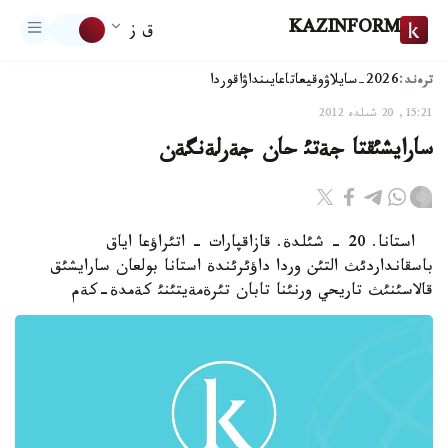
KAZINFORM
ق ز
ترەند:
2026-سايلاۋ
وقيعا
تاعايىنداۋ
اقوردا
15:21, 20 شىلدە 2012
سارايشئقتا جةتئ حان جةرلةنگةن
استانا. 20 - شئلدة. قازاقپارات - اتئراؤعا اياق
باسقانداردئث التئن وردا داؤئرئندة استانا بولعان سارايشئق
قالاسئنئث تاريحي ورنئنا تابان تئرةمةيتئنئ كةمدة-كةم