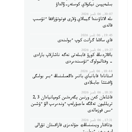
بىلمەپپىن نيكولاي كوستەر-ۆالداۋ
20:07, 06 تامىز 2026
ىلە الاتاۋىندا گيمالاي ۇلارى فوتوتۇزاققا ءتۇسىپ
قالدى
19:45, 06 تامىز 2026
قاي سالاعا گرانت كوپ ءبولىندى
19:27, 06 تامىز 2026
بالالاردىڭ كورۋ قابىلەتى نەگە ناشارلاپ بارادى
- وفتالمولوگ ءتۇسىندىردى
18:44, 06 تامىز 2026
استانادا قابانباي باتىر داڭعىلىنىڭ ءبىر بولىگى
ۋاقىتشا جابىلادى
18:30, 06 تامىز 2026
قاشاعان كەن ورنىن يگەرەتىن كومپانيادان 2,3
تريلليون تەڭگە ماجبۇرلەپ ءوندىرىپ الۋ ءۇشىن
ءىس قوزعالدى
17:31, 06 تامىز 2026
«تاقتار ويىنىنىڭ» جۇلدىزى قازاقستان تۋرالى