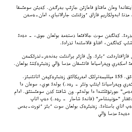
تقاندا وعان ماقتاؤ قاعازئن جازئپ بةرگةن. کةيئن سوعئسقا
مذنئ ابدولکاريم قازاق ءوزئنئث جارالانباي، امان-ةسةن
تذردئ. کةلگةن سوث جالاقئعا ذستةمة بولعان جوق، - دةدئ
وشئپ کةلگةن، اقتاؤ قالاسئندا تذرادئ.
قازاقتاردئث ءبئرئ. ول قازئر يراننئث بةندةر-تذرئکمةن
عئ اسکةري وپةراسياعا قاتئسقان مذسا ؤالي زةثبئرةکشئ بولعان.
- ءذش ايداي دايئندئقتان ءوتئپ، زةثبئرةکشئ بولدئق. 155 ميلليمةترلئک امةريکالئق زةثبئرةکپةن اتاتئنبئز.
جورتؤئلدار (اسکةري وپةراسيانئ ايتئپ وتئر - رةد.) بولدئ عوي، سوعان دا
ةس" جورتؤئلئندا دا بولدئم. ون شاقتئ کذن سوعئستئق. ادام
ندئقتار "حؤنينشاحر" (قاندئ شاحار - رةد.) دةپ اتاپ
ةپ اتاي باستادئ. زةثبئرةک بولعان سوث ءبئز ءتورت-بةس
دةيدئ مذسا ؤالي