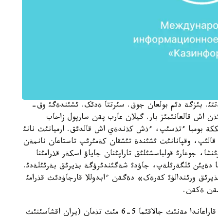
تئ. بئزگة دئم بولعان جوق. سئرتتا ةدئک. ئشئندةگئ وق-
ن اش قالعانئمئز بار. گيلان عارب پةن سارپول زاحاب
ئککة بومبا ءتذسئپ، ءذش کذندةي اش قالدئق. ارميانئث نانئ
 قالئپ، وقپانانئث ئشئندة تئشقان کةمئرئپ تاستاعان نانمةن
شا، جوعارئ قولباسشئلئق تاراپئنان جاياؤ اسکةر قذرامئنا
ئمعا دةيئن ئلگةرئلةپ، جاؤدئ شةگئندئرؤگة بذيرئق بةرئئلةدئ.
رئق ورئندالؤئ کةرةک» دةگةن ءابدوللا قارجاؤدئث قذرامئ
- کةيئن سوعئستان کةلگةندة باسقا مذعالئمدةرگة قاراعاندا مةنئث جالاقئما 5-6 مئث تذمان (يران اقشاسئنئث