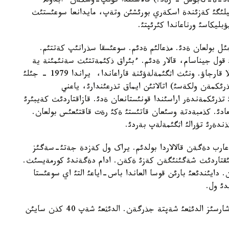
بةد-ة-کابؤس - رةد.) قالاسئندا تؤئپ-وسکةن ءابدوللا
بيلئگئ کةزئندة اسکةري بورئشئن وتةپ، مايدانعا سوعئستئث
ليکاسئ ورناعاندا کئرئپتئ.
 بولعان ةدئ. مذعالئم ةدئم. سوعئسقا سذرانئپ کةتتئم.
قول جيناسام، قالار ةدئم. ءبئراق ذکئمةتتئث سةنئمئنة ية
بولايئن دةدئم دة سوعئسقا کةتتئم، - دةيدئ ءابدوللا قارجاؤ. ونئث اثگئمةلةؤئنة قاراعاندا، يراندا 1979 - جئلئ
ئکمةن ولکةسئ) اتالاتئن ايماق تذرعئندارئ، ياعني
سئ تذرئکمةندةر اراسئندا قونئستانعان ةدئ. قازاقتاردئث کةيبئرئ
دئ. کذمبةدتة وسئعان قاتئستئ ةکئ رةت قاقتئعئس بولعان.
ذندةرئ تؤرالئ اثگئمةلةپ بةردئ.
ان عارب دةگةن قالالاردا بولدئم. يراک ول کةزدة جةتئ-سةگئز
راکتئقتاردئث شةگئنئگةن کةزئ ةکةن. ادام دةگةندئ کورمةيسئث.
دايئندئعئ بارئن قوسا العاندا باس-اياعئ التئ اي سوعئستا
ءابدوللانئث ايتؤئنشا، ولار وسئ 40 کذندة حابار-وشارسئز الدئثعئ شةپتة جذرگةن. الدئثعئ شةپ 40 کذن سايئن