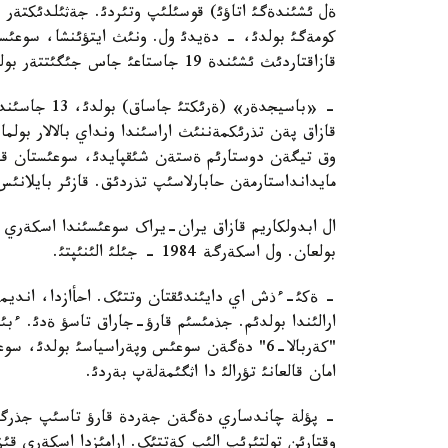
ةل ئشئندةگئ اتاؤئ) قوسئلئپ وتئردئ. جةثئلدئکتةر ج
کومةگئ بولدئ، - دةيدئ ول. ونئث ايتؤئنشا، سوعئستا
قازاقتاردئث ئشئندة 19 جاستاعئ جاس جئگئتتةر بولعان.
- «باسيجدةر» 
قازاق پةن تذرئکمةننئث اراسئندا ونداي بالالار بول
وق تيگةن دوستارئم ةستةن شئقپايدئ، سوعئستان قايت
مايدانداستارمةن حابارلاسئپ تذردئق. قازئر بايلانئ
ال ابدولکاريم قازاق يران-يراک سوعئسئندا اسکةري 
بولعان. ول اسکةرگة 1984 - جئلئ الئنئپتئ.
- ةکئ-ءذش اي دايئندئقتان وتتئک. احأازدا، انديمة
ارالئندا بولدئم. جذمئسئم قارؤ-جاراق تاسؤ ةدئ. ءبئز
"کةربالا-6" دةگةن سوعئس وپةراسياسئ بولدئ
امان قالعانئ تؤرالئ دا اثگئمةلةپ بةردئ.
- پؤلة چاندساري دةگةن جةردة قارؤ تاسئپ جذرگة
وقتارئن تولتئرئپ الئپ کةتتئک. ارامئزدا اسکةري قئزمة