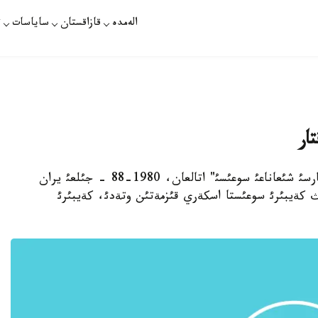
الەمدە
قازاقستان
ساياسات
ت
ار
استانا. 20 - شئلدة. قازاقپارات -ءبئرئنشئ پارسئ شئعاناعئ سوعئسئ" اتالعان، 1980-88 - جئلعئ يران
ئث کةيبئرئ سوعئستا اسکةري قئزمةتئن وتةدئ، کةيبئرئ