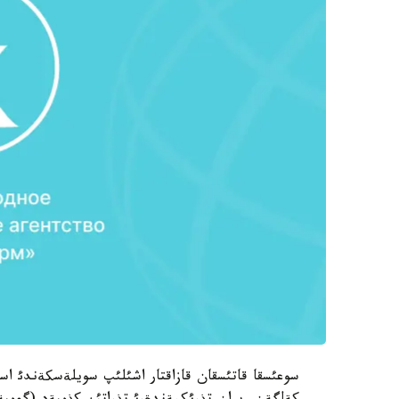
سوعئسقا قاتئسقان قازاقتار اشئلئپ سويلةسکةندئ اسا 