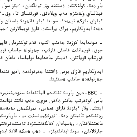
بار ةدئ. کولئکتئث ذستئنة وق تيةلگةن، ءبئز سول
قينالماي ولةمئز» دةپ ويلادئق. قورئقساق تا، وق-ء
ءبئراق بئزگة تيمةدئ. سوندا ءبئر قاتةردئ باستان وت
دةدئ ابدولکاريم. يراک يراننئث قارؤ قويمالارئن ءجيئ 
- سوندايدا کوزدئ جذمئپ الئپ، قذم تولتئرعان قاپپة
جوق. قويمانئث قاسئن قازئپ، جةرتولة جاساپ قويا
قورشاپ قوياتئن. کةيبئر جاعدايدا بولماسا، ماعان قا
ابدولکاريم قازاق بوس ؤاقئتتا جةرتولةدة راديو تئثداع
جةرتولةدة جاتئپ ةستئپتئ.
- ВВС-دةن پارسئ تئلئندة الماتئداعئ ستؤدةنتت
باس کوتةرئپ جاتئر ةکةن عوي» دةپ قاتتئ قؤاندئم.
ايتتئم. ولار ءبئزدئ قازاق ةمةس، تذرئکمةن نةمةسة ما
رةتئنئدة تانيتئن ةدئ. "تذرئکمةنسئث بة، باربارسئ
ماثعئشلاقتان، رؤسيادان کةلگةنئمئزدئ تذسئندئرةتئ
جازئلاتئن، سونئ ايتاتئنبئز، - دةپ ةسکة الادئ ابدول