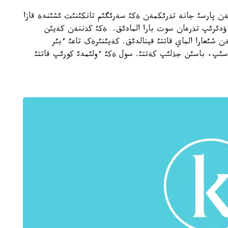
ا جذرگةن پارسئ جانة تذرئکمةن ةکئ سةرئگئم تانکئنئث ئشئندة قازا
اؤدئرئپ تذرعان سوث بارا المادئق. ةکئ کذننةن کةيئن
 شئعارا الماي قاتتئ قينالدئق. کةيئنئرةک تاعئ ءبئر
پ، باسئن جذلئپ کةتتئ. سول ةکئ ءولئمدئ کورئپ قاتتئ