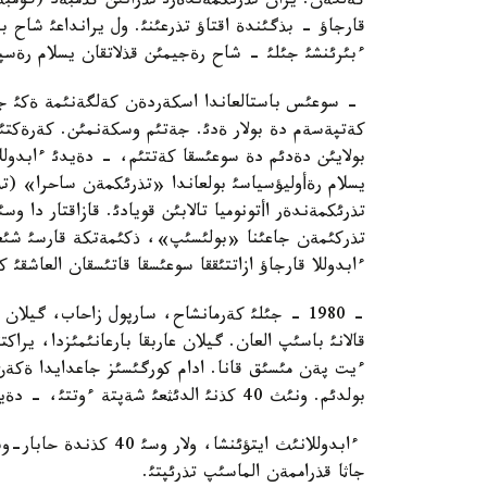
کةلگةن. يران تذرئکمةندةرئ تذراتئن کذمبةد (گوم
قارجاؤ - بذگئندة اقتاؤ تذرعئنئ. ول يرانداعئ شاح 
ءبئرئنشئ جئلئ - شاح رةجيمئن قذلاتقان يسلام رةسپؤب
- سوعئس باستالعاندا اسکةردةن کةلگةنئمة ةکئ جئل
کةتپةسةم دة بولار ةدئ. جةتئم وسکةنمئن. کةرةکتئ 
يسلام رةأوليؤسياسئ بولعاندا «تذرئکمةن ساحرا» (تذر
تذرئکمةندةر اأتونوميا تالابئن قويادئ. قازاقتار دا و
تذرکئمةن جاعئنا «بولئسئپ»، ذکئمةتکة قارسئ شئعا
ءابدوللا قارجاؤ ازاتتئققا سوعئسقا قاتئسقان العاشقئ ک
- 1980 - جئلئ کةرمانشاح، سارپول زاحاب، گيل
قالانئ باسئپ العان. گيلان عاربقا بارعانئمئزدا، ي
ءيت پةن مئسئق قانا. ادام کورگئسئز جاعدايدا ةکةن. 
بولدئم. ونئث 40 کذنئ الدئثعئ شةپتة ءوتتئ، - دةيدئ ول.
جاثا قذراممةن الماسئپ تذرئپتئ.