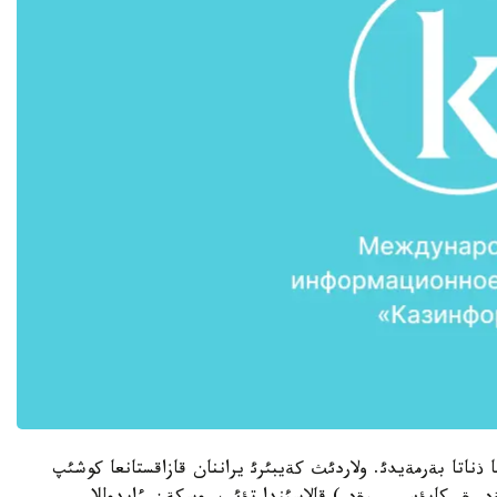
ذناتا بةرمةيدئ. ولاردئث کةيبئرئ يراننان قازاقستانعا کوشئپ