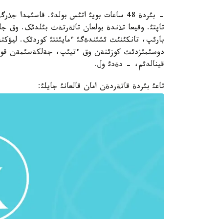
- بئردة 48 ساعات بويئ اتئس بولدئ. قاسئمد
تاپتئ. وقيعا تذندة بولعان تاثةرتةث بئلدئک. وق ج
بارئپ، تانکئنئث ئشئندةگئ ءمايئتتئ کوردئک. ليؤکتةن
دوسئمئزدئث کوزئنةن وق ءتيئپ، جةلکةسئمةن قوسئ
قينالدئم، - دةدئ ول.
تاعئ بئردة قاتةردةن امان قالعانئ جايلئ: