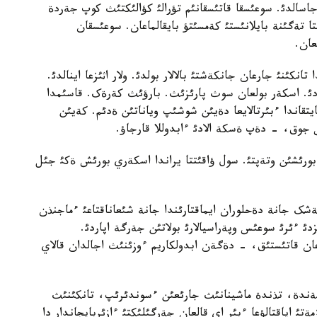
اسالدئ. سوعئسقا قاتئسقانئم تؤرالئ کؤالئکتئث کوپ جةردة
 تةگئنة بايلانئستئ کةمسئتؤ بايقالماعان. سوعئسقان
(ةرئکتئ جاساق) بولدئ، 13 جاسئندا تانکئنئ جارعان جانکةشتئ بالالار بولدئ. ولار اثئزعا اينالدئ.
مادئ. اسکةر بولعان سوث پارئزئث. بارؤئث کةرةک. قاسئمدا
قاندا ءبئرتالايعا دةيئن شوشئپ وياناتئن ةدئم. کةيئن
س جوق، - دةپ ةسکة الادئ ءابدوللا قارجاؤ.
بورئشئن وتةپتئ. سول ؤاقئتتا يراندا اسکةري بورئش ةکئ جئل
شک جانة دةحلوران ايماقتارئندا جانة شئعاناقتاعئ ءماجنذن
دئ ءئرئ سوعئس وپةراسيالارئ بولاتئن جةرگة اپاردئ.
، سوعان قاتئستئق، - دةگةن ابدولکاريم ءوزئنئث اجالدان قالاي
ندة، تذندة ماشينانئث جارئعئن ءسوندئرئپ، تانکئنئث
تئ اياقتالؤعا ءبئر اي قالعان جةرگئلئکتئ ءازئربايجاندار دا