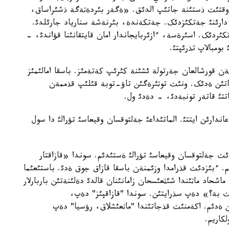
 وقتئث ذستئنة جاتئپ الدئق. «ةگةر بئردةثةگة ذشئراساق،
دارئنئ جةتکئزدئک. جةتکةندة، بئرنةشة سنارياد جارئلدئ.
کئردئک. اسئرةسة، ءازئربايجاندار امان قايتقانئنا قؤاندئ، -
بومبالاپ تذرئپتئ.
ن قورشالعان جةرتولة ئشئنة کئرئپ کةتةمئز. باسقا امالئمئز
تئن ةدئک. ونئث توثئرةگئن تاؤ-توبة قئلئپ قذممةن
تتئ قاتةر تونبةدئ، - دةدئ ول.
اندارئن ايتتئ. الماتئداعئ جةلتوقسان وقيعاسئ تؤرالئ دا سول
ةردئث جةلتوقسان وقيعاسئ تؤرالئ ةستئدئم. سوندا «قازاقتار
 ءبئزدئث قذرامدا وزئمنةن باسقا قازاق جوق ةدئ. باستئعئما
شحاد ماثئندا شئثعئسحان زامانئنان قالدئ دةلئنةتئن باربارلار
ث بة؟» دةپ سذرايتئن. سوندا "قازاقپئز" دةپ،
ن ةدئم. اکةمنئث قذجاتئندا "ماثعئشلاق، رؤسيا" دةپ
کاريم.