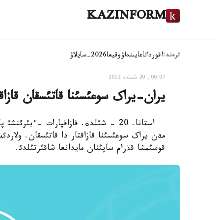
KAZINFORM
ترەند:
اقوردا
تاعايىنداۋ
وقيعا
2026-سايلاۋ
00:07, 20 شىلدە 2012
يران-يراک سوعئسئنا قاتئسقان قازاقت
مةن يراک سوعئسئنا قازاقتار دا قاتئسقان. ولارد
قوسئمشا قذرام ساپئنان مايدانعا شاقئرتئلدئ.