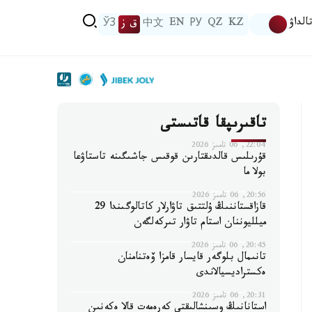
الداۋ
KZ
QZ
РУ
EN
中文
ق ز
ЎЗ
تاقىرىپقا قاتىستى
22:04, 06 تامىز 2026
قۇرىلىس قالدىقتارىن قوقىس جاشىگىنە تاستاۋعا
بولا ما
20:56, 06 تامىز 2026
قازاقستاننىڭ ۇلتتىق تاۋارلار كاتالوگىندا 29
ميلليوننان استام تاۋار تىركەلگەن
20:45, 06 تامىز 2026
تانىمال بلوگەر قايسار قامزا ۆەتنامنان
ەكستراديسيالاندى
20:31, 06 تامىز 2026
استانانىڭ وسىنشالىقتى كەرەمەت قالا ەكەنىن