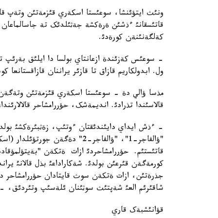
ونئث ايتؤئنشا، سوعئستا اسکةري قئزمةتئن وتةپ قاي
قاتئسقانئ ءذشئن ةرةکشة جةثئلدئک تة جاسالماعان. 
کةلگةنئنةن کورةدئ.
- سوعئس کةزئندة ازعانتاي بولسا دا ايلئق بةرئپ 
ول. ابدولکاريم قازاق تا قازئر يراننان قازاقستانعا ک
مذسا ؤالي دة - سوعئستا اسکةري قئزمةتئن وتةگةن 
قالاسئندا تذرادئ. انديمةشک، حؤررامشاحر قالالارئندا
"ؤالفاجر-1"، "ؤالفاجر-2" دةگةن 
قاتئستئم. حؤررامشاحردئ ازات ةتکةن "بةيتؤلمؤقادد
کورمةگةن قئرعئن بولدئ. شةکاراداعئ بذل قالانئ يرا
جذرةتئن، ازات ةتکةن سوث قايتادان حؤررامشاحر د
شاقئرئم العئ شةپتئث سوثئنان ئلةسئپ وتئردئق، - 
قؤانئشبةک قاري