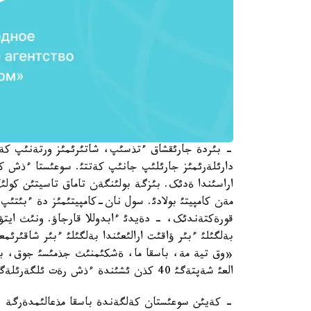
- بئردة جارئقشاق ءتذسئپ، شاتئرئمئز ورتةنئپ کةت
دارئلةرئمئز جارئلئپ جانئپ کةتتئ. سوعئستا ءذش کذ
اراسئندا ةدئک. بئزگة بولئنگةن تاماق تاسيتئن کول
مةن کامپيتئ بولادئ. سول نان-کامپيتئمئز دة ءبئتئپ
قورةکتةندئک، - دةيدئ ءابدوللا قارجاؤ. ونئث ايتؤئن
بةلگئلئ ءبئر ؤاقئت ارالئعئندا بةلگئلئ ءبئر شاقئر
«وق تية مة، باسقا ما، ةشکئمنئث جذمئسئ جوق، بذي
العئ شةپتةگئ 40 کذن ئشئندة ءذش رةت ئلگةرئلةگةن ةکةن.