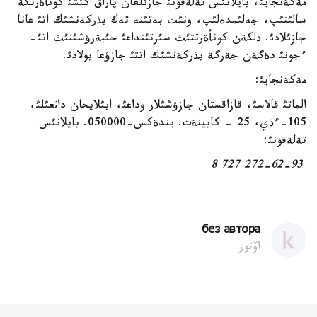
مةكةنجايئ، بايلانئس تةلةفونئ جازئلعان پاراق كئشئ كونأةرتكة
سالئنئپ، جةلئمدةلئپ، ونئث بةتئنة تةك بذركةنشئك اتئ عانا
جازئلادئ. ذلكةن كونأةرتتئث سئرتئنداعئ جئبةرؤشئنئث اتئ-
ءجونئ دةگةن جةرگة بذركةنشئك اتتئ جازؤعا بولادئ.
مةكةنجايئ:
الماتئ قالاسئ، قازاقستان جازؤشئلار وداعئ، ابئلايحان داثعئلئ،
105-ءذي، 25 - كابينةت. يندةكس-050000. بايلانئس
تةلةفونئ:
8
727
272-62-93
без автора
اۆتور