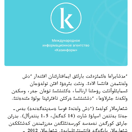
ءمذشايراعا ةلئمئزدئث بارلئق ايماقتارئنان اقئندار ءذش
ولةثئمةن قاتئسا الادئ. ونئث بئرةؤئ اقئن تولةؤجان
ئسمايئلوأتئث رؤحئنا ارنالسا، ةكئنشئسئ تؤعان جةر، وسكةن
ولكةنئ جئرلاؤعا، ءذشئنشئسئ ةركئن تاقئرئپتا بولؤئ مئندةتتئ.
شئعارمالار كولةمئ (ءذش ولةثدئ قوسا ةسةپتةگةندة) بةس-
جةتئ بةتتةن اسپاؤئ شارت (14 كةگةل، 1،5 ينتةرأال). بذرئن
جارئق كورگةن نةمةسة كورسةتئلگةن مةرزئمنةن كةشئككةن
شئعارمالار بايگةگة قاتئستئرئلمايدئ. شئعارمالار 2012 -