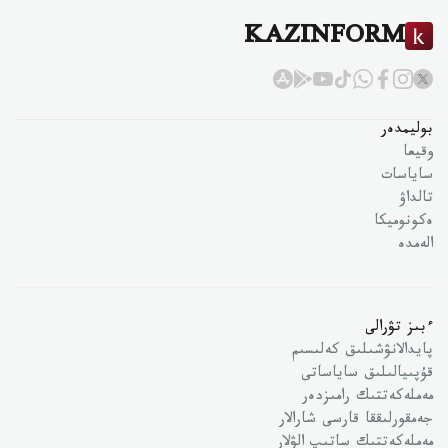
KAZINFORM
بوليمدەر
وقيعا
ساياسات
تالداۋ
ەكونوميكا
الەمدە
ءبىز تۋرالى
پايدالانۋشىلىق كەلىسىم
قۇپىيالىلىق ساياساتى
مەملەكەتتىك رامىزدەر
جەمقورلىققا قارسى شارالار
مەملەكەتتىك ساتىپ الۋلار