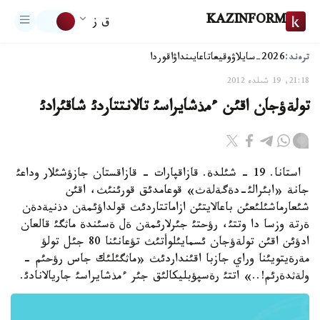
KAZINFORM
ق ز
ترەند:
2026-سايلاۋ
وقيعا
تاعايىنداۋ
اقوردا
21:18, 19 شىلدە 2012
تولةؤجان اقئن ءمذشايراسئ تالانتتاردئ شاقئرادئ
استانا. 19 - شئلدة. قازاقپارات - قازاقستان جازؤشئلار وداعئ
جانة «ابئرالئ-دةگةلةث» قوعامدئق قورئنئث، اقئن
شئعارماشئلئعئن باعالايتئن ازاماتتاردئث قولداؤئمةن دذنيةدةن
ةرتة وزسا دا وتتئ، رؤحتئ جئرلارئمةن ةل ةسئندة ماثگئ قالعان
ادؤئن اقئن تولةؤجان ئسمايئلوأتئث تؤعانئنا 80 جئل تولؤ
مةرةيتويئنا وراي جازبا اقئنداردئث «ماثگئلئك جاس رؤحئم -
ولةثدةرئم!..» اتتئ رةسپؤبليكالئق جئر ءمذشايراسئ جاريالانادئ.