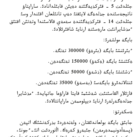
جئلدئث 5 - قئركذيةگئنة دةيئن قابئلدانادئ. ساراپتاؤ
ناتيجةسئندة جذلدةگة لايئقتئ دةپ تانئلعان اقئندار وسئ
جئلدئث 14 - قئركذيةگئندة سةمةي قالاسئندا وتةتئن اقتئق
ءمذشايرانئث مارةسئنة ارنايئ شاقئرئلادئ.
بايگة مولشةرئ:
ءبئرئنشئ بايگة (بئرةؤ) 300000 تةثگة.
ةكئنشئ بايگة (ةكةؤ) 150000 تةثگةدةن.
ءذشئنشئ بايگة (ذشةؤ) 50000 تةثگةدةن.
ئنتالاندئرؤ بايگةسئ (بةسةؤ) 35000 تةثگةدةن.
قازئلار القاسئنئث شةشئمئ قايتا قاراؤعا جاتپايدئ. ءمذشايرا
جذلدةگةرلةرئ ارنايئ ديپلوممةن ماراپاتتالادئ.
ةسكةرتؤ:
جابئق بايگة بولعاندئقتان، ولةثدةردئ بذركةنشئك اتپةن
(پسةأدونيمدةرمةن) جئبةرؤ كةرةك. اأتوردئث اتئ-ءجونئ،