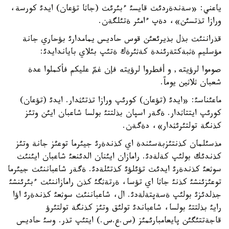
ياعني: «سةندةردئث قايسئ ءبئرئث (جاثا تؤعان) ايدئ كورسة،
ورازا تذتسئن»، دةپ ءامئر ةتئلگةن.
قذراننئث بذل بذيرئعئن قوس حاديس يمامدارئ بؤحاري جانة
مؤسليم ةثبةكتةرئندة كةثئرةك ةتئپ بئلاي باياندايدئ:
صوموا لرؤيته, و أفطروا لرؤيته فإن غمّ عليكم فأكملوا عدة
شعبان ثلاثين يوماً.
ماعئناسئ: «ايدئ (تؤعان) كورئپ ورازا تذتئثدار. ايدئ (تؤعان)
كورئپ ايتتاثدار. ةگةر اسپان بذلتتئ بولسا شاعبان ايئن وتئز
كذنگة تولتئرئثدار»، دةگةن.
مذسئلمان كذنتئزبةسئندة اي كذندةرئ جيئرما توعئز جانة وتئز
كذندئك بولئپ كةلةدئ. رامازان ايئنان الدئنعئ شاعبان ايئنئث
سوثعئ كذندةرئ ايدئث تؤئلؤئ كذتئلةدئ. ةگةر شاعباننئث جيئرما
توعئزئنشئ كذنئ جاثا اي تؤسا، ةرتةثگئ كذن رامازاننئث ءبئرئنشئ
جذلدئزئ بولئپ ةسةپتةلةدئ. ال، شاعباننئث سوثعئ كذندةرئ اؤا
رايئ بذلتتئ بولسا، شاعباندئ تولئق وتئز كذنگة تولتئرؤ
قاجةتتئگئن پايعامبارئمئز (س.ع.س.) ايتئپ تذر. وسئ حاديس