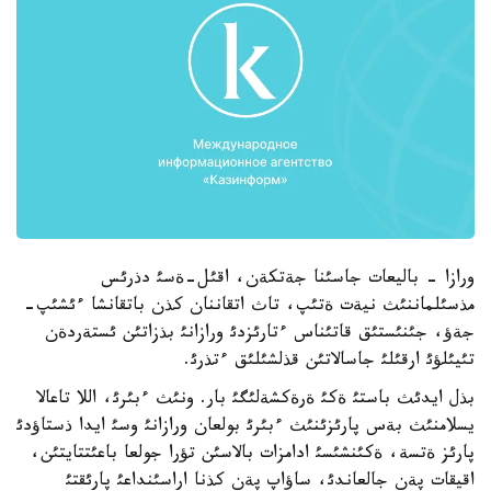
ورازا - باليعات جاسئنا جةتكةن، اقئل-ةسئ دذرئس
مذسئلماننئث نيةت ةتئپ، تاث اتقاننان كذن باتقانشا ءئشئپ-
جةؤ، جئنئستئق قاتئناس ءتارئزدئ ورازانئ بذزاتئن ئستةردةن
تئيئلؤئ ارقئلئ جاسالاتئن قذلشئلئق ءتذرئ.
بذل ايدئث باستئ ةكئ ةرةكشةلئگئ بار. ونئث ءبئرئ، اللا تاعالا
يسلامنئث بةس پارئزئنئث ءبئرئ بولعان ورازانئ وسئ ايدا ذستاؤدئ
پارئز ةتسة، ةكئنشئسئ ادامزات بالاسئن تؤرا جولعا باعئتتايتئن،
اقيقات پةن جالعاندئ، ساؤاپ پةن كذنا اراسئنداعئ پارئقتئ