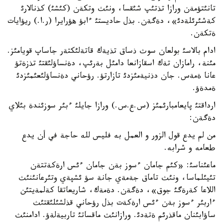
تانئتؤمةن ورازا تذتئپ شئقسا، ونئث وتكةن (كئشئ) كذنالارئ
كةشئرئلةدئ»، دةگةن. بذل حاديستئ ءابؤ هؤرايرا (ر.ا.) ريؤايات
ةتكةن.
ادام بالاسئ بولعان سوث ذساق تذيةك قاتةلئكتةر جاساپ قويامئز.
مئنة، رامازان تةك اسقازانعا دامئل بةرئپ، دةنساؤلئقتئ تذزةتؤ
عانا ةمةس. جان دذنيةمئزدئ تازارتؤ. رؤحاني دةنساؤلئعئمئزدئ
ةمدةؤ.
ارداقتئ پايعامبارئمئز (س.ع.س.) ورازا جايلئ ءبئر سوزئندة بئلاي
دةگةن:
من لم يدع قول الزور و العمل به فليس لله حاجة في أن يدع
طعامه و شرابه.
ماعئناسئ: «كئم جامان ءسوز بةن جامان ءئس ارةكةتتةن
تئيئلماسا، ونئث تاماق جةمةي جانة سؤ ئشپةي وتئرعانئنئث
اللاعا كةرةگئ جوق»، دةگةن. دةمةك، شاريعاتقا كةلمةيتئن
ءاربئر ءسوز بةن ءئس ارةكةت بذل رؤحاني قذلشئلئقتئث
ساؤابئنان ماقذرئم ةتةدئ. ورازانئث ماقساتئ تاربيةلةؤ. ادامنئث