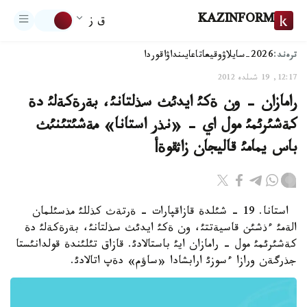
KAZINFORM
ق ز
ترەند:
2026-سايلاۋ
وقيعا
تاعايىنداۋ
اقوردا
12:17, 19 شىلدە 2012
رامازان - ون ةكئ ايدئث سذلتانئ، بةرةكةلئ دة
كةشئرئمئ مول اي - «نذر استانا» مةشئتئنئث
باس يمامئ قاليجان زاثقوةأ
استانا. 19 - شئلدة قازاقپارات - ةرتةث كذللئ مذسئلمان
الةمئ ءذشئن قاسيةتتئ، ون ةكئ ايدئث سذلتانئ، بةرةكةلئ دة
كةشئرئمئ مول - رامازان ايئ باستالادئ. قازاق تئلئندة قولدانئستا
جذرگةن ورازا ءسوزئ ارابشادا «ساؤم» دةپ اتالادئ.