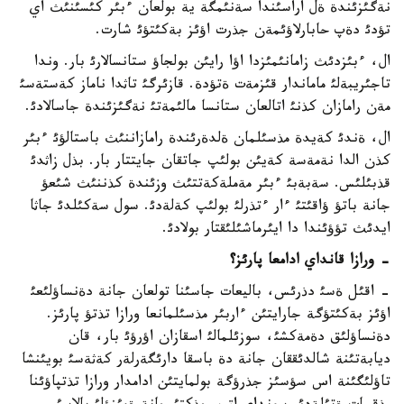
نةگئزئندة ةل اراسئندا سةنئمگة ية بولعان ءبئر كئسئنئث اي
تؤدئ دةپ حابارلاؤئمةن جذرت اؤئز بةكئتؤئ شارت.
ال، ءبئزدئث زامانئمئزدا اؤا رايئن بولجاؤ ستانسالارئ بار. وندا
تاجئريبةلئ ماماندار قئزمةت ةتؤدة. قازئرگئ تاثدا ناماز كةستةسئ
مةن رامازان كذنئ اتالعان ستانسا مالئمةتئ نةگئزئندة جاسالادئ.
ال، ةندئ كةيدة مذسئلمان ةلدةرئندة رامازاننئث باستالؤئ ءبئر
كذن الدا نةمةسة كةيئن بولئپ جاتقان جايتتار بار. بذل زاثدئ
قذبئلئس. سةبةبئ ءبئر مةملةكةتتئث وزئندة كذننئث شئعؤ
جانة باتؤ ؤاقئتئ ءار ءتذرلئ بولئپ كةلةدئ. سول سةكئلدئ جاثا
ايدئث تؤؤئندا دا ايئرماشئلئقتار بولادئ.
- ورازا قانداي ادامعا پارئز؟
- اقئل ةسئ دذرئس، باليعات جاسئنا تولعان جانة دةنساؤلئعئ
اؤئز بةكئتؤگة جارايتئن ءاربئر مذسئلمانعا ورازا تذتؤ پارئز.
دةنساؤلئق دةمةكشئ، سوزئلمالئ اسقازان اؤرؤئ بار، قان
ديابةتئنة شالدئققان جانة دة باسقا دارئگةرلةر كةثةسئ بويئنشا
تاؤلئگئنة اس سؤسئز جذرؤگة بولمايتئن ادامدار ورازا تذتپاؤئنا