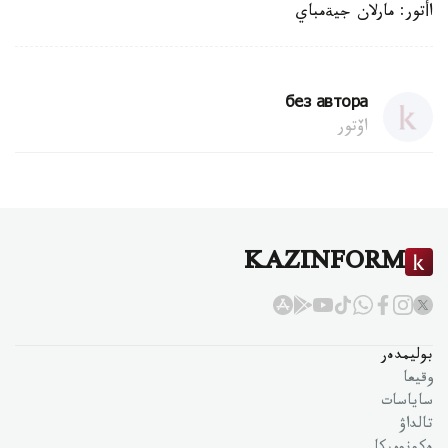
اأتور: مارلان جيةمباي
без автора
اۆتور
KAZINFORM
بوليمدەر
وقيعا
ساياسات
تالداۋ