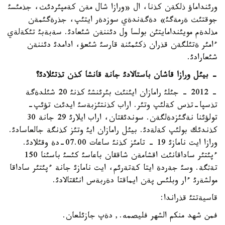
ورئنداماؤ ذلكةن كذنا، ال «ورازا شال مةن كةمپئردئث، جذمئسئ
جوقتئث ةرمةگئ» دةگةندةي سوزدةر ايتئپ، جذرةگئمةن
مذلدةم مويئندامايتئن بولسا ول دئننةن شئعادئ. سةبةبئ تئكةلةي
ءامئر ةتئلگةن قذران ذكئمئنة قارسئ شئعؤ، ادامدئ دئننةن
شئعارادئ.
- بيئل ورازا قاشان باستالادئ جانة قانشا كذن تذتئلادئ؟
- 2012 - جئلئ رامازان ايئنئث بئرئنشئ كذنئ 20 شئلدةگة
تذسپا-تذس كةلئپ وتئر. اراب كذنتئزبةسئ ايدئث تؤئپ-
تولؤئنا نةگئزدةلگةن. سوندئقتان، اراب ايلارئ 29 جانة 30
كذندئك بولئپ كةلةدئ. بيئل رامازان ايئ وتئز كذنگة جالعاسادئ.
ورازا ايت نامازئ 19 - تامئز كذنئ ساعات 07.00-دة وقئلادئ.
ءپئتئر ساداقانئث اقشامةن شاققان باعاسئ كئسئ باسئنا 150
تةثگة. وسئ جةردة ايتا كةتةرئم، ايت نامازئ جانة ءپئتئر ساداقا
مولشةرئ ءار وبلئس پةن ايماقتا دةربةس انئقتالادئ.
قاسيةتتئ قذراندا:
فمن شهد منكم الشهر فليصمه., دةپ جازئلعان.