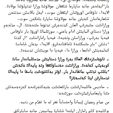
رذقسات ةتئلةدئ. سونداي اق، جذكتئ جانة ةمئزؤلئ بالاسئ
بارءايةلدةر جانة ساپارعا شئققان جولاؤشئ ورازا تذتپاؤئنا بولادئ.
الايدا، ناؤقاس اؤرؤئنان ايئققان سوث، ايةل بالاسئن سذتتةن
شئعارعاننان كةيئن جانة جولاؤشئ ساپارئ بئتكةن سوث،
ورازانئث جئبةرئپ العان كذندةرئن تذتؤعا مئندةتتئ. ال، مذلدةم
ورازا ذستاي المايتئن ادام ياعني، سوزئلمالئ اؤرؤئ بار ناؤقاس
فيديا بةرئپ، ورازاسئن وتةيدئ. فيديا رامازاننئث ءار كذنئ
ءذشئن ءبئر مئسكئندئ تاماقتاندئرؤ. الايدا، بذعان شاماسئ
كةلمةيتئن ادامعا، ورازا دا، فيديا دا موينئنان تذسةدئ.
- تاؤةلسئزدئك العالئ بةرئ ورازا ذستايتئن مذسئلماندار سانئ
كوبةيئپ كةلةدئ. ورازانئث دةنساؤلئققا وتة پايدالئ ةكةنئن
ءبئلئپ تذتئپ جاتقاندار بار. اؤئز بةكئتؤدئث باسقا دا پايدالئ
تذستارئن ايتا كةتسةثئز؟
- حاديس عالئمدارئنئث بارلئعئنئث ةثبةكتةرئندة كةزدةسةتئن
مئنا پايعامبارئمئزدئث سوزئندة:
من صام رمضان إيماناً واحتساباً غفر له ما تقدّم من ذنبه.
«كئمدة كئم رامازان ايئندا شئنايئ يمانمةن جانة سابئرلئق