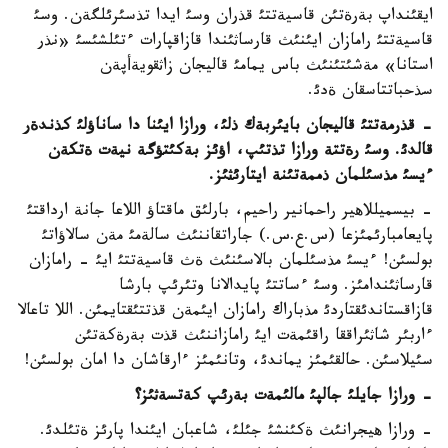
ايقئنداپ بةرةتئن قاسيةتتئ قذران وسئ ايدا تذسئرئلگةن. وسئ
قاسيةتتئ رامازان ايئنئث قارساثئندا قازاقپارات ءتئلشئسئ «نذر
استانا» مةشئتئنئث باس يمامئ قاليجان زاثقويةأپةن
سذحباتتاسقان ةدئ.
- قذرمةتتئ قاليجان بايئربةك ذلئ، ورازا ايئنا دا ساناؤلئ كذندةر
قالدئ. وسئ رةتتة ورازا تذتئپ، اؤئز بةكئتؤگة نيةت ةتكةن
ءيسئ مذسئلمان ذممةتئنة ايتارئثئز.
- بيسميللاهير راحمانير راحيم، بارلئق ماقتاؤ اللاعا جانة ارداقتئ
پايعامبارئمئزعا (س.ع.س.) جاراتقاننئث سالةمئ مةن سالاؤاتئ
بولسئن! ءيسئ مذسئلمان بالاسئنئث ةث قاسيةتتئ ايئ - رامازان
قارساثئندامئز. وسئ ءساتتئ پايدالانا وتئرئپ بارشا
قازاقستاندئقتاردئ مذباراك رامازان ايئمةن قذتتئقتايمئن. اللا تاعالا
ءاربئر شاثئراققا راقئمةت ايئ رامازاننئث قذت بةرةكةتئن
سئيلاسئن. حالقئمئز يماندئ، وتانئمئز ءارقاشان دا امان بولسئن!
- ورازا جايلئ جالپئ مالئمةت بةرئپ كةتسةثئز؟
- ورازا هيجرانئث ةكئنشئ جئلئ، شاعبان ايئندا پارئز ةتئلدئ.