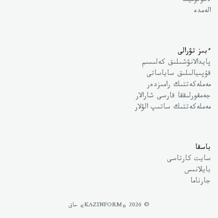
ەكونوميكا
الەمدە
ءبىز تۋرالى
پايدالانۋشىلىق كەلىسىم
قۇپىيالىلىق ساياساتى
مەملەكەتتىك رامىزدەر
جەمقورلىققا قارسى شارالار
مەملەكەتتىك ساتىپ الۋلار
باسقا
سايت كارتاسى
بايلانىس
جارناما
© 2026 «KAZINFORM» حاق