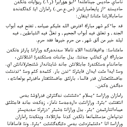
ناساي حاديس جيناعئندا ءابؤ هؤرايرا (ر.ا.) ريؤايات ةتكةن
حاديستة ءاز پايعامبارئمئز (س.ع.س.) رامازان ايئ كةلگةندة
ساحابالارئنا مئنانئ ايتقان:
قد جاءكم شهر مبارك افترض الله عليكم صيامه, تفتح فيه أبواب
الجنة, و تغلق فيه أبواب الجحيم, و تغلّ فيه الشياطين, فيه
ليلة خير من ألف شهر, من حرم خيرها فقد حرم.
ماعئناسئ: «اقيقاتئندا اللاه تاعالا سةندةرگة ورازانئ پارئز ةتكةن
مذباراك اي كةلئپ جةتتئ. بذل جاننات ةسئكتةرئ اشئلاتئن،
جاحاننام ةسئكتةرئ جابئلاتئن جانة شايتاندار شئنجئرلاناتئن اي.
وسئ ايدا مئث ايدان قايئرلئ ءتذن بار. كئمدة كئم وسئ ءتذننئث
جاقسئلئعئنان قذر قالسا، بارلئق جاقسئلئقتار ماقذرئم بولعانئ»،
دةگةن ةكةن.
رامازان ورازاسئ ءيسلام ءدئنئنئث نةگئزئن قذراؤشئ بةس
انئقتئث ءبئرئ. ورازانئث دارةجةسئ ناماز، زةكةت جانة قاجئلئق
عيباداتتارئمةن ءبئر. بذل ورازانئ ةشبئر ءذزئرلئ سةبةپسئز
تذتپاعان مذسئلمانعا ذلكةن كذنا جازئلادئ. ويتكةنئ رامازان
ورازاسئ اتا ءدئنئمئزدئث بةس دئثگةگئنئث ءبئرئ. ونئ قاساقانا