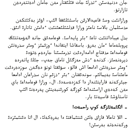
جان دذنيةسئن ءتذرلئ جات قئلئقتار مةن جامان ادةتتةردةن
تازارتؤ.
ورازانئث وسئ قاعيدالارئن باسشئلئققا الئپ، اؤئز بةكئتكةن
مذسئلمان بالاسئ ناعئز ورازا قذلشئلئعئنئث ءدامئن تاتارئ انئق.
بذل عيباداتتئث تاعئ ءبئر پايداسئ. قوعامدئق جانة الةؤمةتتئك
پروبلةماعا ءمان بةرؤ. باسقاشا ايتقاندا ءوزئمئز ءومئر سذرةتئن
قوعامداعئ مذقتاج ادامداردئث تذرمئسئنا جاردةم ةتؤدئ
ذيرةنةمئز. كذندة ءذش مةزگئل تاماق جةپ، جئلئ پاتةردة
ءومئر سذرةتئن ادامعا اش قالؤ، سؤئقتا توثؤ دةگةن سوزدةردئث
ماعئناسئ بةيمالئم. سوندئقتان ءبئر ءذزئم نان سذراعان ادامعا
جيئركةنة قارايتئندار دا كةزدةسةدئ. ال، ورازا قوعامداعئ باي
مةن كةدةي اراسئنداعئ كوزگة كورئنبةيتئن پةردةنئ الئپ
تاستاؤشئ قاسيةتئ بار.
- اثگئمةثئزگة كوپ راحمةت!
- اللا تاعالا قازاق ةلئن ئنتئماقتئ دا بةرةكةلئ، ال اتا دئنئمئزدئ
وركةندةتة بةرسئن!