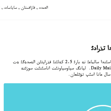
الەمدە
قازاقستان
ساياسات
ت
 تذرادئ
استانا. 18 - شئلدة. قازاقپارات - ءذش جاسئندا سالماعئ نة بارئ 2،5 كةلئنئ قذرايتئن الةمدةگئ ةث
كئشكةنتاي بالا قئتايدا تذرادئ، دةپ حابارلايدئ Daily Mail. ليانگ سياوسياونئث اناسئنئث سوزئنة