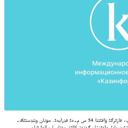
ءذش جئلدا ونئث بويئ تةك 21 سانتيمةرگة ءوسئپ، قازئرگئ ؤاقئتتا 54 س م-دئ قذرايدئ. حؤنان وثتذستئك-