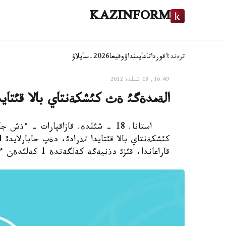
KAZINFORM
ترەند:
اقوردا
تاعايىنداۋ
وقيعا
2026-سايلاۋ
16:49, 18 شىلدە 2012
الةمدةگئ ةث كئشكةنتاي بالا قئتايدا
قاراعاندا، قئزئ دذنيةگة كةلگةندة 1 كةلئدةن ءسال عانا اسئپ تؤئلعان.