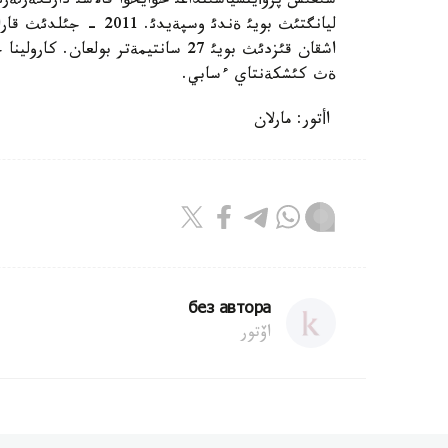
شئعئس پروأينسياسئنداعئ حؤايحؤا قالاسئ دارئگةرلةرئ
ةث كئشكةنتاي ءسابي.
اأتور: مارلان
без автора
اۆتور