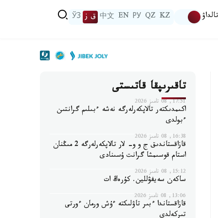
الداۋ
KZ
QZ
РУ
EN
中文
ق ز
ЎЗ
تاقىرىپقا قاتىستى
17:51, 08 تامىز 2026
اكىمدىكتەر تالاپكەرلەرگە نەشە ءبىلىم گرانتىن
ءبولدى
16:38, 08 تامىز 2026
قازاقستاندىق ج و و- لار تالاپكەرلەرگە 2 مىڭنان
استام قوسىمشا گرانت ۇسىنادى
15:12, 08 تامىز 2026
ساكەن سەيفۋللين. كۇرەڭ ات
13:06, 08 تامىز 2026
قازاقستاندا ءبىر تاۋلىكتە ءۇش ورمان ءورتى
تىركەلدى