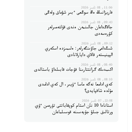
11:06, 08 تامىز 2026
فاريزانىڭ ەڭ سوڭعى ءبىر شۋماق ولەڭى
09:43, 08 تامىز 2026
جالاڭداعان جالىنمەن ەندى قۇلتەمىرلەر
كۇرەسەدى
09:12, 08 تامىز 2026
شىڭداعى جاۋىنگەرلەر: ەلىمىزدە اسكەري
الپينيستەر قالاي دايارلانادى
08:40, 08 تامىز 2026
اكىمدىك گرانتتارىنا قۇجات قابىلداۋ باستالدى
08:10, 08 تامىز 2026
كەي ادامعا نەگە ماسا ءۇيىر، ال كەي ادامدى
مۇلدە شاقپايدى؟
22:08, 07 تامىز 2026
استانادا 10 نان استام كوپقاباتتى تۇرعىن ءۇي
ورتالىق جىلۋ جۇيەسىنە قوسىلماعان