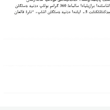
نئث پايئمداؤئنشا، گةنةتيكالئق مؤتاسيا سالدارئنان
ليانگتئث بويئ ةندئ وسپةيدئ. 2011 - جئلدئث قاراشاسئندا برازيليادا سالماعئ 360 گرامم بولئپ دذنية ةسئگئن
اشقان قئزدئث بويئ 27 سانتيمةتر بولعان. كارولينا جذكتئلئكتئث 5- ايئندا دذنية ةسئگئن اشئپ، ءتئرئ قالعان