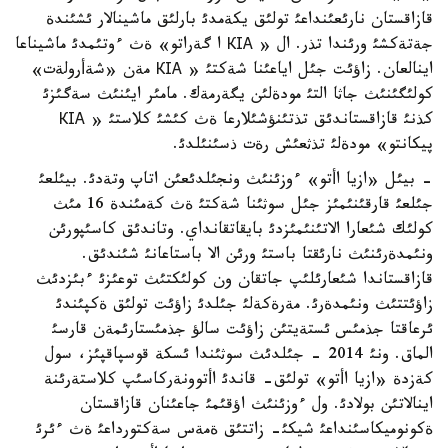
قازاقستان نارئعئنداعئ تولئق يكةمدئ بارلئق ماشينالار ئشئندة
جةتةكشئ ورئندا تذر. ال « КІА ا گةراتو» ةث ءوتئمدئ ماشيناعا
اينالعان. زاؤئت جئل اياعئنا شةكتئ « КІА مةن «شةأرولةت»
كولئگئنئث جاثا التئ مودةلئن يگةرمةك. مامئر ايئنئث سةگئزئ
كذنئ قازاقستاندئق تذتئنؤشئلارعا ةث كئشئ كلاستئ « КІА
پيكانتو» مودةلئ تذثعئش رةت ذسئنئلدئ.
- بيئل «ازيا اأتو» ءوزئنئث ونجئلدئعئن اتاپ وتةدئ. بيئلعئ
جئلعئ قارقئنئمئز جئل سوثئنا شةكتئ ةث كةمئندة 16 مئث
كولئك شئعارا الاتئنئمئزدئ بايقاتقانداي. وتاندئق كاسئپورئن
ونئمدةرئنئث نارئقتا باستئ ورئن الا باستاعانئ شئندئق.
قازاقستاندا شئعارئلئپ جاتقان ون كولئكتئث توعئزئ ءبئزدئث
زاؤئتتئث ونئمدةرئ. مةرةكةلئ جئلدئ زاؤئت تولئق ةكپئندئ
ئرعاقتا جذمئس ئستةيتئن زاؤئت سالؤ جذمئستارئمةن قارسئ
الماق. ونئ 2014 - جئلدئث سوثئندا ئسكة قوسپاقپئز، سول
كةزدة «ازيا اأتو» تولئق- قاندئ اأتوونةركاسئپ كلاستةرئنة
اينالاتئن بولادئ. ول ءوزئنئث اؤقئمئ جاعئنان قازاقستان
ةكونوميكاسئنداعئ شيكئ- زاتتئق ةمةس سةكتورداعئ ةث ءئرئ