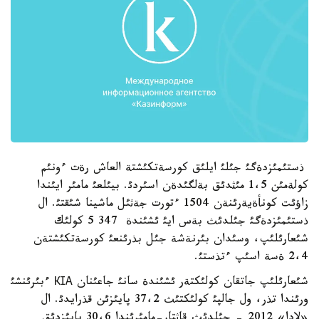
ذستئمئزدةگئ جئلئ ايلئق كورسةتكئشتة العاش رةت ءونئم
كولةمئن 1،5 مئثدئق بةلگئدةن اسئردئ. بيئلعئ مامئر ايئندا
زاؤئت كونأةيةرئنةن 1504 ءتورت جةثئل ماشينا شئقتئ. ال
ذستئمئزدةگئ جئلدئث بةس ايئ ئشئندة 347 5 كولئك
شئعارئلئپ، وسئدان بئرنةشة جئل بذرئنعئ كورسةتكئشتةن
2،4 ةسة اسئپ ءتذستئ.
شئعارئلئپ جاتقان كولئكتةر ئشئندة سانئ جاعئنان КІА ءبئرئنشئ
ورئندا تذر، ول جالپئ كولئكتئث 37،2 پايئزئن قذرايدئ. ال
«لادا» 2012 - جئلدئث قاثتار-مامئرئندا 30،6 پايئزدئق