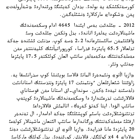
كورسةتكئشكة ية بولدئ. بذدان كةيئنگئ ورئنداردئ «شةأرولةت»
پةن «شكودا» ماركالارئ ةنشئلةگةن.
2012 - جئلدئث بةس ايئندا 4645 ادام وسكةمةندئك
ماشينالاردئث يةلةرئ اتاندئ، بذل وتكةن جئلدئث وسئ
ؤاقئتئمةن سالئستئرعاندا 2،2 ةسة كوپ. مذنئث ئشئندة جةكة
تذلعالار 65،5 پايئزدئ قذراسا، كورپوراتيأتئك كليةنتتةر مةن
مةملةكةتتئك مةكةمةلةر ساتئپ العان كولئكتةر 17،5 پايئزعا
جةتئپ وتئر.
«ازيا اأتو» ونئمدةرئ الماتئ قالاسئ بويئنشا كوپ سذرانئسقا ية.
زاؤئتتا شئعارئلعان ءونئمنئث 17 پايئزئ وثتذستئك استانانئث
ذلةسئنة تيةدئ ةكةن. سونداي-اق استانا مةن قوستاناي
قالالارئنئث تذرعئندارئ دا وسكةمةندئك ماشينالاردئ كوپتةپ
ساتئپ الؤدا. ايتا كةتؤ كةرةك، اتالمئش قالالارداعئ
تذتئنؤشئلاردئث باسئم كوپشئلئگئ جةكة ادامدار، ال تةندةر
ارقئلئ مةملةكةتتئك ورگاندارعا ساتئپ الئنعان ماشينالار كولةمئ
20 پايئزدئ عانا قذرايدئ. «ازيا اأتو» اق تذتئنؤشئلارئنئث دةنئ
«لادا» 4 х4 كولئگئن قالايتئن كورئنةدئ. بذل كولئك ماركاسئ