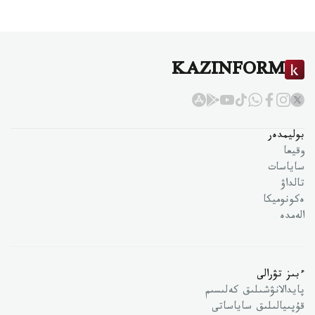
KAZINFORM
بوليمدەر
وقيعا
ساياسات
تالداۋ
ەكونوميكا
الەمدە
ءبىز تۋرالى
پايدالانۋشىلىق كەلىسىم
قۇپىيالىلىق ساياساتى