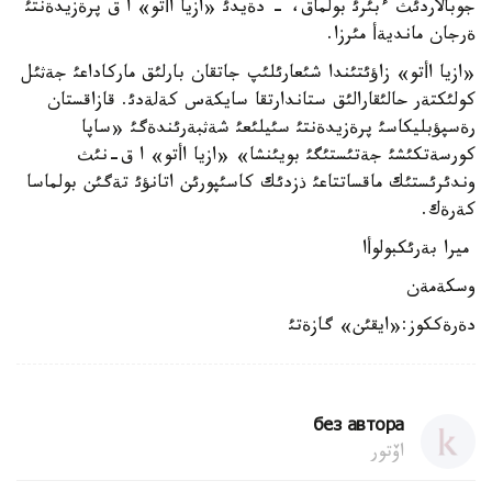
جوبالاردئث ءبئرئ بولماق، - دةيدئ «ازيا اأتو» ا ق پرةزيدةنتئ
ةرجان مانديةأ مئرزا.
«ازيا اأتو» زاؤئتئندا شئعارئلئپ جاتقان بارلئق ماركاداعئ جةثئل
كولئكتةر حالئقارالئق ستاندارتقا سايكةس كةلةدئ. قازاقستان
رةسپؤبليكاسئ پرةزيدةنتئ سئيلئعئ شةثبةرئندةگئ «ساپا
كورسةتكئشئ جةتئستئگئ بويئنشا» «ازيا اأتو» ا ق-نئث
وندئرئستئك ماقساتتاعئ ذزدئك كاسئپورئن اتانؤئ تةگئن بولماسا
كةرةك.
ميرا بةرئكبولوأا
وسكةمةن
دةرةككوز:«ايقئن» گازةتئ
без автора
اۆتور