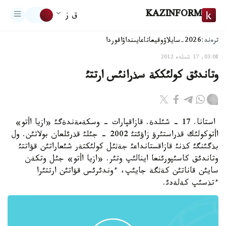
KAZINFORM
ق ز
ترەند:
2026-سايلاۋ
وقيعا
تاعايىنداۋ
اقوردا
03:08, 17 شىلدە 2012
وتاندئق كولئككة سذرانئس ارتتئ
استانا. 17 - شئلدة. قازاقپارات - وسكةمةندةگئ «ازيا اأتو»
اأتوكولئك قذراستئرؤ زاؤئتئ 2002 - جئلئ قذرئلعان بولاتئن. ول
بذگئنگئ كذنئ قازاقستانداعئ جةثئل كولئكتةر شئعاراتئن قؤاتتئ
وتاندئق كاسئپورئنعا اينالئپ وتئر. «ازيا اأتو» جئل وتكةن
سايئن قاناتئن كةثگة جايئپ، ءوندئرئس قؤاتئن ارتتئرا
ءتذسئپ كةلةدئ.