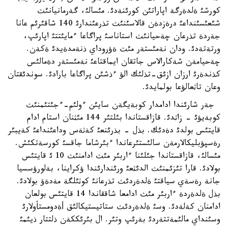
كورشئ ةلدةرگة اپاراتئن كورئنةدئ. مئسالئ، گةرمانيانئث
شئعئسئنداعئ درةزدةن قالاسئنئث تذرعئندارئ 140 شاقئرئم عانا
جةردة تذرعان چةحيانئث استاناسئ پراگاعا ءمايئتتئ اپارئپ،
ورتةتةدئ. ودان نةمئستةر مئث ةؤروداي ذنةمدةيدئ ةكةن.
چةحيامةن شةكارالاس جاتقان ايماقتاعئ نةمئستةر دةمالئس
كذندةرئ ارزان ازئق-تذلئك الؤ ءذشئن پراگاعا بارادئ. سوندئقتان
وعان تاثعالؤعا بولمايدئ.
جةر شارئندا ادامدار كوبةيگةن سايئن ءولئم-ءجئتئمنئث
كوبةيؤئ - زاثدئ. قازاقستاندا بئلتئر 144 مئثنان استام ادام
قايتئس بولدئ دةدئك. بذل - بذرئنعئ كةثةس وداعئنداعئ كةيبئر
رةسپؤبليكالارمةن سالئستئرعاندا ءبئرشاما جاقسئ كورسةتكئش.
مئسالئ، قازاقستاندا جئلئنا ءاربئر مئث ادامنئث 10 ئ قايتئس
بولادئ. قارا تئزئمنئث الدئثعئ ورئندارئندا ؤكراينا، بةلورؤسسيا
جانة رةسةي سياقتئ ةلدةردئث تذرعانئ كوثئلگة مةدةؤ بولادئ.
بذل ةلدةردة ءاربئر مئث ادامعا شاققاندا 14 قايتئس بولعان
ادامنان كةلةدئ. وسئ ةلدةردئث ستاتيستيكالئق أةدومستأولارئ
وسئنداي مالئمةتتةردئ بةرئپ وتئر. ال بئرئككةن ذلتتار ذيئمئ