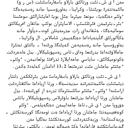
مةن ا ق ش-تئث ورتالئق بارلاؤ باسقارماسئنئث (س ر ؤ)
مالئمةتتةرئ بويئنشا، ؤكراينا، بةلورؤسسيا جانة رةسةيدةگئ
ءولئم دةثگةيئ، سوثعئ جيئرما جئل بويئ اعايئنارالئق سوعئستا
ءبئر-بئرئمةن قئرئلئسئپ، الاساپئران بولئپ جاتقان افريكالئق
سوماليدةگئ، ةشقانداي زاث جذرمةيتئن كوت-ديأؤار جانة
ةكأاتورلئق گأينةياداعئ دةثگةيمةن شامالاس. ال ؤكراينا،
بةلورؤسسيا جانة رةسةيدةن كةيئنگئ ورئندا - بالتئق تةثئزئ
جاعالاؤئنداعئ بذرئنعئ وداق-تاس رةسپؤبليكالار. بذل ةلدةردئث
ةكونوميكالئق، ساياسي جاعدايلارئ تذراقتئ بولعانمةن، ءولئم-
ءجئتئم جاعئنان مئث تذرعئنعا 13،2 ادامنان كةلةدئ ةكةن.
ا ق ش-تئث ورتالئق بارلاؤ باسقارماسئ مةن بئرئككةن ذلتتار
ذيئمئنئث مالئمةتتةرئنة سذيةنسةك، ورتا ازياداعئ حالئقتاردئث
اراسئندا ءولئم-ءجئتئم سالئستئرمالئ تذردة از كورئنةدئ. بذل
جاعئنان ورتا ازياداعئ بذرئنعئ باؤئرلاس رةسپؤبليكالار باتئس
ةؤروپا مةن ا ق ش-تاعئ جاعدايمةن دةثگةيلةس. ءولئم
كوةففيسيةنتئ جاعئنان ورتا ازياداعئ ةث تومةنگئ كورسةتكئش -
وزبةكستاندا. وزبةكتةردئث كورسةتكئشئ بةلگيا مةن
گةرمانيانئكئنة قاراعاندا ةكئ ةسةگة تومةن. بالكئم، سئرتتا