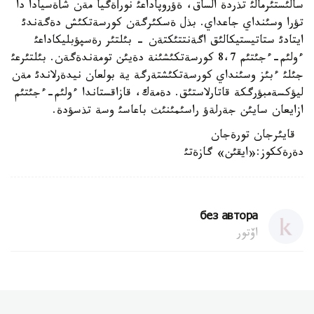
سالئستئرمالئ تذردة الساق، ةؤروپاداعئ نورأةگيا مةن شأةسيادا دا
تؤرا وسئنداي جاعداي. بذل ةسكئرگةن كورسةتكئش دةگةندئ
ايتادئ ستاتيستيكالئق اگةنتتئكتةن - بئلتئر رةسپؤبليكاداعئ
ءولئم-ءجئتئم 8،7 كورسةتكئشئنة دةيئن تومةندةگةن. بئلتئرعئ
جئلئ ءبئز وسئنداي كورسةتكئشتةرگة ية بولعان نيدةرلاندئ مةن
ليؤكسةمبؤرگكة قاتارلاستئق. دةمةك، قازاقستاندا ءولئم-ءجئتئم
ازايعان سايئن جةرلةؤ راسئمئنئث باعاسئ وسة تذسؤدة.
قايئرجان تورةجان
دةرةككوز:«ايقئن» گازةتئ
без автора
اۆتور