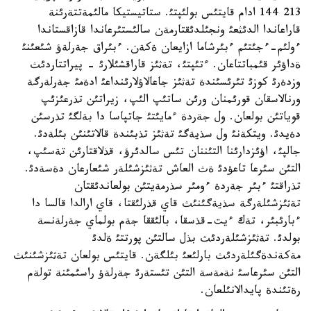
213 144 ادام قايتئس بولئپتئ. ستاتيستيكا مالئمةتتةرئنة
قاراعاندا الدئثعئ ونجئلدئقتارمةن سالئستئرعاندا قازاقستاندا
ءولئم-ءجئتئم ءبئرشاما ازايعان ةكةن. ءبئراق جةرلةؤ شئعئنئ
ةداؤئر قئمباتتاعان. ءتئپتئ، تةثئز قاراقشئلارئ - پيراتتاردئث
وزدةرئ كوزئ تئرئسئندة تةثئز جاعالاؤلارئنداعئ ادةمئ جةرلةرگة
ورنالاسقان قورئمنان ورئن ساتئپ الئپ، زيراتئن تذرعئزئپ
قوياتئن بولعان. ول جةردة ءمايئتئ جاتپاسا دا بةلگئ تذرسئن
دةيدئ. ويتكةنئ ول سذيةگئ تةثئز تذبئندة قالاتئنئن بئلةدئ.
جالپئ، اؤئزدارئنا التئننان تئس سالدئرؤ، قذلاقتارئن تةسئپ،
التئن سئرعا تاعؤدئ ةث العاش تةثئزشئلةر شئعارعان دةسةدئ.
تذراقتئ ءبئر جةردة ءومئر سذرمةيتئن بولعاندئقتان
تةثئزشئلةرگة سذيةگئنئث قاي قذرلئقتا، قاي ارالدا قالسا دا
ءبارئبئر، تةك ءيت-قذسقا، بالئققا جةم بولماي جةرلةنسة
بولدئ. تةثئزشئلةردئث بذل سالتئن پورتتئ ةلدئ
مةكةندةگئلةردئث بارلئعئ بئلگةن. قايتئس بولعان تةثئزشئنئث
التئن سئرعاسئ نةمةسة التئن تئستةرئ جةرلةؤ راسئمئنة تولةم
رةتئندة پايدالانئلعان.