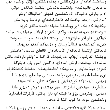
ونداعئسئ ادامدار جاؤئزدئقتان، پةندةلئكتةن اؤلاق بولئپ، بذل
«جالعان فانيدئث» وتكئنشئ ةكةنئن ايتقئسئ كةلگةن بولار.
ادام جارئق دذنيةگة كةلگةننةن كةيئن ءساليقالئ ءومئر
ءسذرئپ، ارتئنا جاقسئ ات قالدئراتئنداي قوعامعا پايداسئن
تيگئزؤئ كةرةك. ءوز ورتاسئنا سئيلئ ادامدئ حالئق كوزئ
تئرئسئندة قذرمةتتةيدئ، ولگةن كةزدة ارؤلاپ جةرلةيدئ. جاسئ
كةلگةن قاريالار جاراتؤشئدان وسئنئ تئلةيدئ. سوندا «سوثعئ
كذن» كةلگةندة قينالماي-اق و دذنيةگة كةتة بةرةدئ.
قالعانئن ارتئندا قالعاندار اتا-بابادان قالعان سالت-ءداستذر
بويئنشا اتقارئپ، ارؤلاپ جةرلةيدئ. قازاقتا «ءولئم باردئث مالئن
شاشادئ، جوقتئث ارتئن اشادئ» دةگةن ءسوز بار. قازئرگئ
كةزدة قيماستارئن و دذنيةگة اتتاندئرؤدئث شئعئنئ كئشئگئرئم
توي جاساعانمةن بئردةي بولدئ. مذنداي جاعداي بئزدة عانا
ةمةس، الةمدةگئ كوپتةگةن ةلدةرگة ءتان. سانئ جةتئ
ميللياردقا جةتكةن ادامزاتقا جةر بةتئندة ءومئر ءسذرؤ عانا
ةمةس، ومئردةن وزؤ دا قيئنداپ بارا جاتئر. قازئرگئ ادامدارعا
ولگةننةن سوث دا كوپ اقشا قاجةت.
ستاتيستيكا اگةنتتئگئنئث ساناعئ بويئنشا، بئلتئر رةسپؤبليكادا