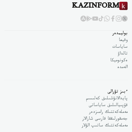
KAZINFORM
بوليمدەر
وقيعا
ساياسات
تالداۋ
ەكونوميكا
الەمدە
ءبىز تۋرالى
پايدالانۋشىلىق كەلىسىم
قۇپىيالىلىق ساياساتى
مەملەكەتتىك رامىزدەر
جەمقورلىققا قارسى شارالار
مەملەكەتتىك ساتىپ الۋلار