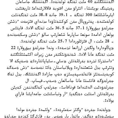
اگةنتتئگئنة 40 مئث تةثگة تولةنةدئ. اگةنتتئك جاساعان
رةيتينگ بويئنشا، اتئراؤ مةن اقتوبة قالالارئنداعئ تاريفتئث
ايئرماشئلئعئ 300 تةثگة - 39،1 جانة 38،8 مئث تةثگةنئث
كولةمئندة. پةتروپاأل مةن كوكشةتاؤدا مذنداي قئزمةت ءذشئن
جةرلةؤ بيؤرولارئ 37،1 جانة 36،5 مئث تةثگة الادئ. قايتئس
بولعان ادامدئ سوثعئ ساپارعا شئعارئپ سالؤ ءذشئن وسكةمةندة
- 28 مئث، ال قئزئلوردادا 25،7 مئث تةثگة تولةنةدئ.
«پاألوداردا ولگةن ارزانعا تذسةدئ، وندا جةرلةؤ بيؤرولارئ 22
مئث تةثگة عانا الادئ. شةنةؤنئكتةر مةن زيرات اكئمشئلئگئنة
ءداستذرلئ تذردة بةرئلةتئن «سئي-سئياپاتتاردئ» ةسةپكة الا
وتئرئپ بذل شئعئنداردئ ويلانباستان ةكئ نةمةسة ءذش ةسةگة
كوبةيتسةثئز قاتةلةسپةيسئز» دةپ جازادئ اگةنتتئك. بذل تةك
جةرلةؤگة قاتئستئ عانا جاسالعان ةسةپ-قيساپ. ال
جةرلةؤدئث الدئنداعئ قوناقاسئ، جةرلةپ كةلگةننةن كةيئن
بةرئلةتئن استئث دةثگةيئ ءار وتباسئنئث جاعدايئنا قاراي
بولادئ.
«ولةثدئ جةردة ءوگئز سةمئرةدئ، ءولئمدئ جةردة مولدا
سةمئرةدئ» دةگةن ماتةل بار ةمةس پة، قازئرگئ كةزدة جةرلةؤ