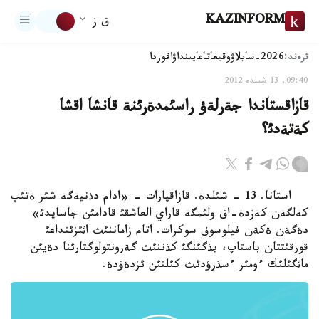
KAZINFORM
ق ز
ترەند:
2026-سايلاۋ
وقيعا
تاعايىنداۋ
اقوردا
09:40, 13 شىلدە 2012
قازاقستاندا جةرلةؤ راسئمدةرئنة قانشا اقشا
كةتةدئ؟
استانا. 13 - شئلدة. قازاقپارات - «ادام دذنيةگة شئر ةتئپ
كةلگةن كةزدة-اق ولئمگة قاراي العاشقئ قادامئن جاسايدئ»
دةگةن ةكةن فيلوسوف سوكرات. اتام زاماننئث اثئزئنداعئ
قورقئتتان باستاپ، بذگئنگئ كذننئث گةرونتولوگتارئنا دةيئن
ماثگئلئك ءومئر ءسذرؤدئث كئلتئن ئزدةؤدة.