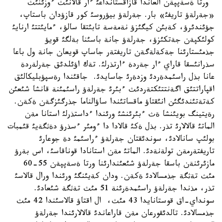
ورتا ةسةپپةن العاندا قازاقستانداعئ ءار قالانئث ءوزئنئث
«جةرلةؤ تاريفئ» بار. جةرلةؤ بيؤروسئ كور قازؤدان باستاپ،
جؤئندئرؤ، كةبئن كيگئزؤ نةمةسة تابئتقا سالؤ، ءمايئتتئ ارنايئ
كولئكپةن جةتكئزؤ، جةرلةؤ جانة باسئنا بةلگئ قويؤ
جذمئستارئنا جةكةلةگةن تاريفتةر جاساپ قويعان جانة ول باعا
سذرانئسقا قاراي ءار جةردة ءارتذرلئ. تةك اؤئلدئق جةرلةردة
عانا بذل راسئمدةردئ وزدةرئ جاسايدئ. جاقئندا رةسپؤبليكالئق
اقپاراتتئق اگةنتتئكتةردئث ءبئرئ جةرلةؤ راسئمئنة قانشا شئعئن
كةتةتئندئگئن انئقتاؤ ماقساتئندا ساؤالناما جذرگئزگةن ةكةن.
رةيتينگ بويئنشا ةث ءبئرئنشئ ورئندا ءداستذرلئ استانا مةن
الماتئ قالالارئ تذر. بذل ةكئ قالادا دا ءومئر ءسذرؤ دةثگةيئ قئمبات
بولئپ سانالادئ، سوندئقتان جةرلةؤ ءراسئمئ دة جوعارئ
تاريفتةرمةن تولةنةدئ. الماتئ مةن استانادا قوناقاسئ، اس بةرؤ
مازئرئنةن باسقا جةرلةؤ شئعئندارئنا ورتا ةسةپپةن 55-60
مئث تةثگة جذمسالادئ ةكةن. ودان كةيئنگئ ورئندا ورال قالاسئ
تذر، مذندا جةرلةؤ راسئمدةرئنة 51 مئث تةثگة شئعادئ.
سونداي-اق قوستانايدا 43 مئث، ال اقتاؤ قالاسئندا 42 مئث
جذمسالادئ. تالدئقورعان مةن قاراعاندئ قالالارئندا جةرلةؤ