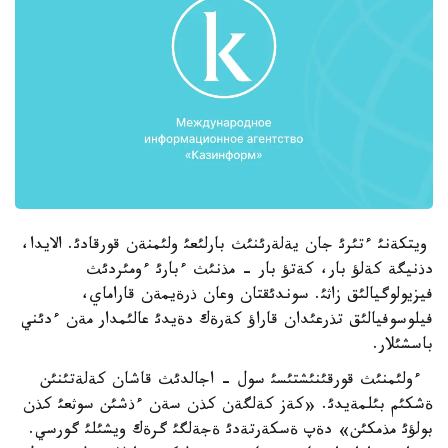
ويتكةنئ ءتئرئ جان يةلةرئنئث بارلئعئ ولئمنةن قورقادئ. الايدا،
دذنيگة كةلؤ بار، كةتؤ بار - مذنئث ءبارئ ءومئردئث
فيزيولوگيالئق زاثئ. سوندئقتان وعان ذرةيمةن قاراماي،
فيلوسوفيالئق تذرعئدان قاراؤ كةرةك دةيدئ عالئمدار مةن ءدئني
باسشئلار.
ءولئمنئث قورقئنئشتئسئ سول - اجالدئث قاشان كةلةتئنئن
ةشكئم بئلمةيدئ. «كةز كةلگةن كذن سةن ءذشئن سوثعئ كذن
بولؤئ مذمكئن» دةپ ةسكةرتةدئ ةجةلگئ گرةك ويشئلئ گورسي.