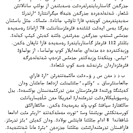
جذرگةن گاستاربايتةرلةردئث ةسةبئنةن از بولئپ سانالاتئن
شئعار. شةتةلدةردة جذرگةن ةثبةك ميگرانتتارئ ءارتذرلئ
سةبةپتةرمةن كوپتةپ قازا تاؤئپ جاتادئ. مئسالئ، جئل باسئنان
بةرگئ بةس ايدئث ئشئندة قئرعئزستاننئث 78 ازاماتئ رةسةيدة
جذمئس ئستةپ جذرگةن جةرئنةن ةلئنة كةبئن كيئپ كةلدئ.
بئلتئر 112 قئرعئز گاستاربايتةرئ رةسةيدة قازا تاپقان ةكةن.
وزبةكتةردة دة مذنداي جاعدايلار كوپ بولماسا، از بولماؤئ
ءتيئس. ويتكةنئ وزبةكتةر جذمئس ئزدةپ شةتةلدةرگة
قئرعئزداردان بئرنةشة ةسة كوپ شئعادئ.
ب ذ ذ مةن س ر ؤ-دئث مالئمةتتةرئن ءارئ قاراي
جالعاستئرساق - ءولئم-ءجئتئمنئث ازدئعئ جاعئنان ودان
كةيئنگئ ورئندئ قئرعئزستان مةن تذركئمةنستان بولئسةدئ. بذل
رةسپؤبليكالاردئث تذرعئندارئ امةريكا مةن شأةيساريانئث
حالئقتارئ سياقتئ كوپ ولة بةرمةيدئ ةكةن. حالئقارالئق
كورسةتكئش بويئنشا وسئ ءتورت مةملةكةتتة ءاربئر مئث ادامعا
شاققاندا 8 ادام جئلئنا قايتئس بولادئ. ودان كةيئن ءبئز تذرمئز.
قازاقستان تذرعئندارئنئث جئلئنا جذزدةن ءبئرئ عانا شةتئنةيدئ.