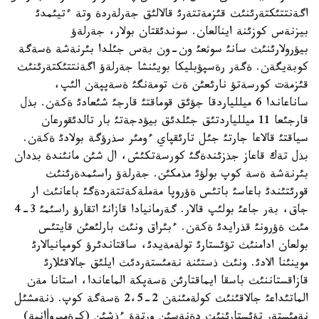
اگةنتتئكتةرئنئث قئزمةتتةرئ قالالئق جةرلةردة وتة ءتيئمدئ
بيزنةس كوزئنة اينالعان. سوندئقتان بولار، جةرلةؤ
بيؤرولارئنئث سانئ سوثعئ ون-ون بةس جئلدا بئرنةشة ةسةگة
كوبةيگةن. ةگةر رةسپؤبليكا بويئنشا جةرلةؤ اگةنتتئكتةرئنئث
قئزمةت كورسةتؤ نارئعئن ةث تومةنگئ ةسةپپةن الئپ،
ساناعاندا 6 ميللياردقا جؤئق قوماقتئ قارجئ شئعادئ ةكةن. بذل
قارجئعا 11 ميللياردتئق جئلدئق بيؤدجةتئ بار تالدئقورعان
سياقتئ قالاعا جارتئ جئل تارئقپاي ءومئر سذرؤگة بولادئ ةكةن.
بذل تةك قاعاز جذزئندةگئ كورسةتكئش، ال شئن مانئندة بذدان
بئرنةشة ةسة كوپ بولؤئ مذمكئن. جةرلةؤ راسئمدةرئنئث
قورئتئندئ باعاسئ باتئس ةؤروپا مةملةكةتتةردةگئ باعانئث ار
جاق، بةر جاعئ بولئپ قالار. گةرمانيادا قازانئ اتقارؤ راسئمئ 3-4
مئث ةؤرونئ قذرايدئ ةكةن. ءبئراق ونئث بارلئعئن قايتئس
بولعان ادامنئث تؤئستارئ تولةمةيدئ، ساقتاندئرؤ كومپانيالارئ
موينئنا الادئ. ونئث ذستئنة نةمئستةردئث ايلئق جالاقئلارئ
قازاقستاننئث باسقا ايماقتارئن ةسةپكة الماعاندا، استانا مةن
الماتئداعئ جالاقئنئث كولةمئنةن 2-2،5 ةسةگة كوپ. ذنةمشئل
نةمئستةر تؤئستارئنئث دةنةسئن ورتةؤ ءذشئن (كرةميروأانية)