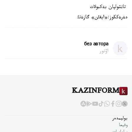
تاثشولپان بةكبولات
دةرةككوز:«ايقئن» گازةتئ
без автора
اۆتور
KAZINFORM
بوليمدەر
وقيعا