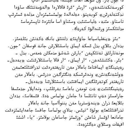
دا جول بار. ول سوثعئ القالئ جيئندا ةلباسئمئز اتاپ
كورسةتكةنئندةي، ءاربئر ءئرئ قالالاردا «الةؤمةتتئك ساؤدا
نذكتةلةرئن» كوبةيتؤ. دةلدالدئ بولمئسئمئزدان مذلدة ئسئرئپ
تاستاؤ. مئنة، ةلباسئنئث وسئناؤ اسا ماثئزدئ تاپسئرماسئ
مذلتئكسئز ورئندالؤئ كةرةك.
ءبئز «ينفلياسياعا جاؤاپتئ» ذلتتئق بانك ةكةنئن بئلةمئز.
بذدان بئلاي بذل ئسكة ايماق باسشئلارئن جانة قوسقان ءجون.
مونةتارلئق تةتئكپةن ءبارئن شةشؤ مذمكئن ةمةس. بذل -
ءبئر. ةكئنشئدةن، ءار ايماق، ءار قالا باسشئلارئنئث «بةدةل-
رةيتينگئ» ايماقتاعئ باعالار مةن تاريفتةردئث تذراقتئلئعئمةن
«ولشةنگةنئن» وندئرئسكة ةنگئزگةن دذرئس. باعالار مةن
تاريفتةر كوتةرئلگةن ايماقتئث باسشئلارئنا «بةدةل-
رةيتينگئنئث» ةث تومةن باعاسئ بةرئلئپ، وندايلار جذمئسقا
جارامسئز دةپ تانئلسا دا جامان بولماس ةدئ. قئسقاسئ، بذدان
بئلايعئ ذران «يندؤستريا مةن يننوأاسيا جانة باعالار
تذراقتئلئعئ» بولؤئ ءتيئس. بذلاي بولماسا جاقسئ جاعدايئمئزدئث
جامانعا اؤئسار شاعئن ءوزئمئز جاساعان بولامئز. ءيا، اششئ
اقيقات وسئلاي دةگئزةدئ.