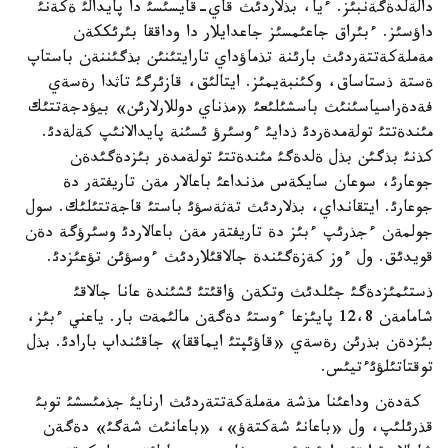
دالةلدةگةنبئز. ءيا، بذلاردئث قاي-قايسئسئ دا پايدالئ ةكةنئ
داؤسئز. ءبئراق جاعئمسئز جاعدايلار دا وداققا بئرئككةن
مةملةكةتتةردئث بارئنة تذماؤداي تارايتئنئن بذگئننةن باستاپ
ةستة ذستاساق، وكئنبةيمئز. ايتالئق، قازئرگئ تاثدا رةسةي
فةدةراسياسئنئث باسشئلئعئ «مذناي دوللارلارئن» بيؤدجةتتئك
مئندةتتئ تولةمدةردئ ذدايئ ءوسئرؤ ئسئنة پايدالانئپ كةلةدئ.
كذنئ بذگئن بذل ةلدةگئ مئندةتتئ تولةمدةر بئزدةگئدةن
جوعارئ، سوعان سايكةس مذنداعئ باعالار مةن تاريفتةر دة
جوعارئ. ايتقانداي، بذلاردئث تةثةسؤئ باستئ قاجةتتئلئك. سول
جولمةن ءجذرئپ ءبئز دة تاريفتةر مةن باعالاردئ وسئرؤگة دةن
قويدئق. ول ءوز كةزةگئندة جالاقئلاردئث ءوسؤئن تؤعئزدئ.
ذستئمئزدةگئ جئلدئث وتكةن ؤاقئتئ ئشئندة عانا جالاقئ
شامامةن 12،8 پايئزعا ءوستئ دةگةن مالئمةت بار. ياعني ءبئز،
بئزدةن بذرئن رةسةي «قاؤئپتئ ايماققا» جاقئنداپ بارادئ. بذل
توقتاتئلؤئءتيئس.
كةدةن وداعئنا مذشة مةملةكةتتةردئث ارنايئ جذمئسشئ توبئ
قذرئلئپ، ول «باعانئ شةكتةؤ»، «باعانئث شةگئ» دةگةن