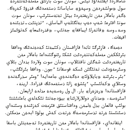
شامالاردئ ايقئنداؤئ تيئس. سونان سوث بارلئق مةملةكةتتةردة
سول «مولشةردةن وسپةؤ» ساياساتئ ذستةمدئك قذرؤئ كةرةك.
ةگةر باعالار مةن تاريفتةردئ بيئل تةثةستئرئپ، سونان سوث
سونئ اقئرعئ شةپ دةپ بةلگئلةپ الماساق، ءتذپتئث-تذبئندة
وسة-وسة «قاتةرلئ ايماققا» جةتئپ، «قذردئمعا» كةتؤئمئز
اقيقات.
دةمةك، قازئرگئ تاثدا قازاقستان ذكئمةتئ كةدةندئك وداققا
بئرئككةن مةملةكةتتةردئث ئشكئ رئنوگئنداعئ باعالار مةن
تاريفتةردئث شةگئن ناقتئلاپ، سونان سوث ولاردئ بذدان بئلاي
وسئرمةؤدئث تةتئگئن ئسكة قوسقانئ ءجون. وداققا بئرئگئپ،
ءبئر-بئرئنة «بايلاؤلئ» دةگةندةي جاعدايدا ءومئر سذرگةندة
وسئلاي «كةلئسئپ ءپئشؤ» زاثئ ذستةمدئك قذرادئ. ارينة،
قازاقستاندا «رةزةرأ» بار. ال ول رةسةيدة مذلدة ازايعان.
اسئرةسة، «مذناي دوللارلارئنا» بيؤدجةتتئ تئكةلةي باعئنئشتئ
بولئپ قالعان بذل ةلمةن وداقتاستئق قئزمةت كةزئندة وسئنداي
ذسئنئستئ ةرتة تذسئرمةسةك ةرتةث كةش بولؤئ ابدةن مذمكئن.
ايتقانداي، قازاقستاندا باعالار مةن تاريفتةردئ تةجةيتئن باسقا