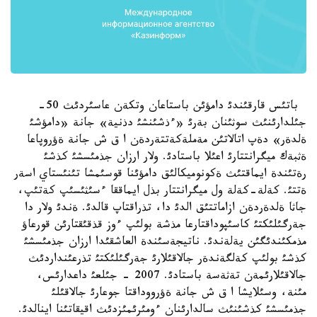
باتئس قارقئندئ دامؤئن باستاعان وتكةن عاسئردئث 50-
جئلدارئنئث سوثئنان بةرئ «ءذشئنشئ دذنية» جانة «دامؤشئ
ةلدةر» دةپ اتالاتئن مةملةكةتتةردةن ا ق ش جانة ةؤروپاعا
ةثبةك ميگرانتتارئ اعئلا باستادئ. ولار ارزان جذمئسشئ كذشئ
رةتئندة ايماقتئث ةكونوميكالئق دامؤئنا قوسئمشا تئنئستاي اسةر
ةتتئ. كةلة-كةلة ول ميگرانتتار بذل ايماققا ءسئثئسئپ كةتئپ،
جاثا ةلدةردةن ازاماتتئق الدئ دا، تذراقتاپ قالدئ. ةندئ ولار دا
جةرگئلئكتئ كاسئپوداقتارعا مذشة بولئپ ءوز قذقئقتارئن قورعاؤ
مذمكئندئگئن يةلةندئ. ناتيجةسئندة العاشقئدا ارزان جذمئسشئ
كذشئ بولئپ كةلگةندةر جالاقئلارئ جةرگئلئكتئ تذرعئنداردئث
جالاقئلارئمةن تةثةسة باستادئ. 2007 - جئلعئ داعدارئس،
مئنة، وسئلايشا ا ق ش جانة ةؤرووداقتا جوعارئ جالاقئلئ
جذمئسشئ كذشئنئث سالدارئنان ءومئرئمئزدئث اقيقاتئنا اينالدئ.