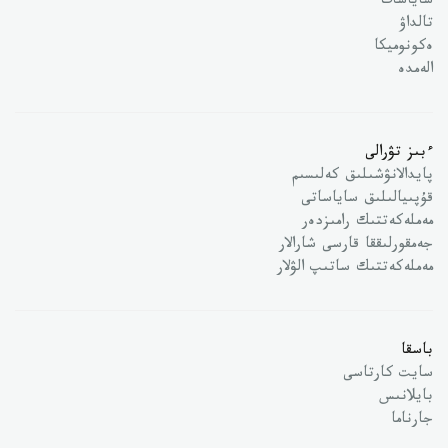
ساياسات
تالداۋ
ەكونوميكا
الەمدە
ءبىز تۋرالى
پايدالانۋشىلىق كەلىسىم
قۇپىيالىلىق ساياساتى
مەملەكەتتىك رامىزدەر
جەمقورلىققا قارسى شارالار
مەملەكەتتىك ساتىپ الۋلار
باسقا
سايت كارتاسى
بايلانىس
جارناما