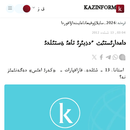
KAZINFORM
ق ز
ترەند:
2026-سايلاۋ
وقيعا
تاعايىنداۋ
اقوردا
03:04, 13 شىلدە 2012
داعدارئستئث ءدذبئرئ تاعئ ةستئلدئ
استانا. 13 - شئلدة. قازاقپارات - «كةرئ اعئس» دةگةنئمئز
نة؟