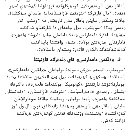
باعالار مةن تاريفتةردئث كوتةرئلؤئنة قوزعاؤشئ كذشتةي اسةر
ةتةدئ. ءدال قازئرگئ ءبئزدئث قازاقستانداعئ جاعداي سةكئلدئ.
جالاقئ وسكةن سايئن باعالار مةن تاريفتةر دة ءوسئپ تذر
ةمةس پة؟! ءسويتئپ، بذل جاعداي دا شارئقتاؤ شةگئنة
جةتةدئ. اقئرئ داعدارئس ةندئ دامئعان جانة دامؤشئ ةلدةردة
قاتارئنان جذرةتئن بولادئ. مئنة، ؤاقئتشا پايدانئث
كةلةشةكتةگئ ذلكةن قاتةرئ وسئدان باستالادئ.
3. «ذلكةن داعدارئس» قاي ةلدةرگة قاؤئپتئ؟
ءسويتئپ، الةمدة بذرئن-سوثدئ بولماعان «ذلكةن داعدارئس»
باستالادئ. ةسكةرتة كةتةيئك، بذل ةث الدئمةن جالاقئنئ ذدايئ
جوعارئلاتؤشئ نارئقتئق ةكونوميكا جولئنداعئ ةلدةردة، دالئرةك
ايتساق، رةسةي فةدةراسياسئ، ءبئزدئث قازاقستان، ءذندئستان
سةكئلدئ ةلدةردة پايدا بولماق. ويتكةنئ جالاقئ جوعارئلاعان
سايئن باعالار مةن تاريفتةر وسةتئنئ زاثدئلئق قوي. ال ول ءوز
كةزةگئندة ءونئمنئث وزئندئك قذنئن كوتةرةتئن ةرةكشة
قؤاتتئ كذش.