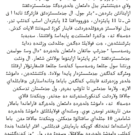
ولاي دةيتئنئمئز بذل دامئعان ةلدةردةگئ جذمئسسئزدئقتئ
ازايتاتئن بئردةن-ءبئر جول. ال جذمئسسئزدئق قازئرگئ تاثدا ا ق
ش-تا 11 پايئزدان، ةؤرووداقتا 12 پايئزدان اسئپ كةتئپ تذر.
بذل تولاسسئز ةرةؤئلدةردئث قاينار كوزئ ئسپةتتئ الاپات كذش.
دةسةك تة، «كةرئ اعئستئث» پايداسئ ؤاقئتشا. سةبةبئ
بئرئنشئدةن، ةث قولايلئ دةگةن جئلدئث وزئندة ذدايئ
رةسةسسيا ءجذرئپ جاتقان دامئعان ةلدةردة ءدال وسئ جولمةن
جذمئسسئزدئقتئ ءبئر پايئزعا ازايتؤعا بولاتئن شئعار. ال ونئث
ورنئنا سول جئلعئ رةسةسسيا كةلةسئ جئلعئ قئسقارتؤلار ارقئلئ
ومئرگة كةلگةن جذمئسسئزدار پايدا بولادئ. ةكئنشئدةن، دامؤشئ
ةلدةر وزدةرئنة قايتئپ كةلگةن باياعئ وتانداستارئن «قابئلداي
الار». ولارعا جذمئس تا تاؤئپ بةرةر. ول جذمئستان تذسكةن
جالاقئ ولاردئث كذنكورئستةرئنة دة جةتةر. ويتكةنئ قالاي
دةسةك تة، دامؤشئ ةلدةردة دامئعان ةلدةرگة قاراعاندا باعالار
مةن تاريفتةر تومةن عوي. وسئنداي قولايلئلئق دامؤشئ ةلدةردة
شامامةن 10 جئلداي ساقتالؤئ مذمكئن. ويتكةنئ جالاقئ مةن باعا
اراسئنداعئ تةثدئك كوپكة بارمايتئن قذبئلئس. اقئر اياعئندا ةندئ
كةلئپ دامؤشئ ةلدةردة جالاقئلار وسةدئ دة، ول ءوز كةزةگئندة