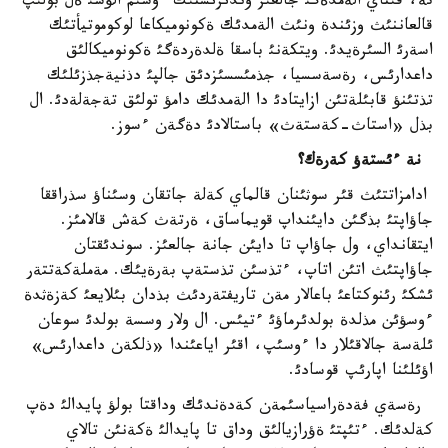
تة، قئتاي الةمدةگئ جالعئز وندئرئستئك ءوسئم الؤشئ ةل بولئپ
قالعاننئث وزئندة ونئث الةمدئك ةكونوميكاعا لوكوموتيأتئك
اسةرئ السئرةيدئ. ويتكةنئ باسقا ةلدةردةگئ ةكونوميكالئق
داعدارئس، رةسةسسيا، جذمئسسئزدئق جالپئ دذنيةجذزئلئك
تذتئنؤ قابئلةتئن ازايتادئ دا الةمدئك دامؤ تولئق تةجةلةدئ. ال
بذل «استاث-كةستةث» باستالادئ دةگةن ءسوز.
نة ءئستةؤ كةرةك؟
ادامزاتتئث قئر سوثئنان قالماي كةلة جاتقان وسئناؤ سذراققا
جاؤاپتئ بذگئن دايئنداپ قويماساق، ةرتةث كةش قالامئز.
ايتقانداي، ول جاؤاپ تا دايئن جانة جالعئز. سوندئقتان
جاؤاپتئث اتئن اتاپ، ءتذسئن تذستةپ بةرةيئك. مةملةكةتتةر
ئشكئ رئنوكتاعئ باعالار مةن تاريفتةردئث بذدان بئلايعئ كةزةثدة
ءوسؤئن مذلدة بولدئرماؤئ ءتيئس. ال ولار وسسة بولدئ سوعان
ئلةسة جالاقئلار دا ءوسئپ، اقئر اياعئندا «ذلكةن داعدارئس»
اؤئلئنا اپارئپ قوسادئ.
رةسةي فةدةراسياسئمةن كةدةندئك وداقتا بولؤ پايدالئ دةپ
كةلدئك. ءتئپتئ ةؤرازيالئق وداق تا پايدالئ ةكةنئن تالاي