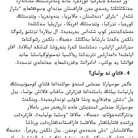
ءوز ئشئندة ةنةرگيا كوزدةرئ جانة وندئرئستئك مةتالدارئ
جةتكئلئكتئ رةسةي مةن قازاقستان مذنداي «سوققئعا» ءبئراز
شئدار. ءبئراق ءذندئستان، مالايزيا، يندونةزيا، وثتذستئك
كورةيا، تذركيا، وثتذستئك افريكا، برازيليا سةكئلدئ
مةملةكةتتةر كوپ شئداس بةرمةيدئ. ال بذلاردا تذتئنؤ رئنوگئ
ذلكةن ةكةنئ بارشاعا بةلگئلئ. دةمةك، ذلكةن رئنوكتاعئ
سذرانئس ازايئپ، ذسئنئستئ كةرئ يتةرؤشئ كذشكة اينالادئ. اقئر
اياعئندا داعدارئس تئزبةكتئ رةاكسيا تةحنولوگياسئنا جانة
قؤاتئنا ية بولئپ، ادامزاتتئ «قذردئمعا» جةتةلةي تذسةدئ.
4. قئتاي نة بولماق؟
ةگةر جوسپارلئ جذمئس ئستةؤ جولئنداعئ قئتاي كوممؤنيستئك
پارتياسئ بيلئك باسئنداعئ قذزئرئن ساقتاپ قالاتئن بولسا، بذل
ةل ءذشئن «قذقاي» ونشا قاؤئپ توندئرمةيدئ. ويتكةنئ
جوسپارلئ جذمئس ئستةيتئن ةلدة تاريفتةر مةن باعالار
«تئزگئندةؤلئ». دةمةك، جالاقئ ءوسئمئ بولمايدئ. قازئردئث
وزئندة قئتايلئقتار جالاقئسئ قازاقستاندئقتاردئث ورتاشا
جالاقئسئنان ءذش ةسةدةي تومةن. بذل ذلكةن رةزةرأ. دةسةك