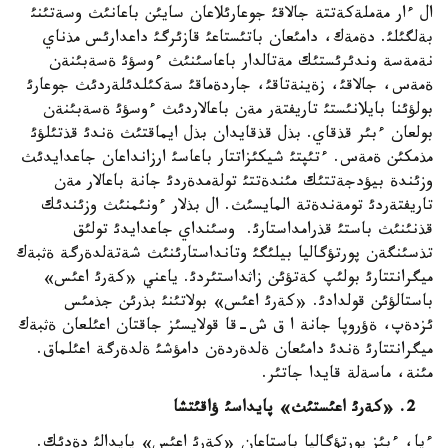
ال ءار مةملةكةتتة جالاقئ جوعارئلاعان سايئن باعانئث وسةتئنئ
بةلگئلئ. دةمةك، دامئعان باتئستاعئ قازئرگئ داعدارئس مذناي
نةمةسة وندئرئستئك مةتالدار باعاسئنئث ءوسؤئ ةسةبئنةن
ةمةس، جالاقئ، زةينةتاقئ، جاردةماقئ سةكئلدئلةردئث جوعارئ
بولؤئنا بايلانئستئ تاريفتةر مةن باعالاردئث ءوسؤئ ةسةبئنةن
بولعان ءبئر قذقاي. بذل قذقايدان بذل ايماقتئث ةندئ قذتئلؤئ
مذمكئن ةمةس. ءتئپتئ شيكئزاتتار باعاسئ ارزانداعان جاعدايدئث
وزئندة بيؤدجةتتئك مئندةتتئ تولةمدةردئ جانة باعالار مةن
تاريفتةردئ تومةندةتة المايسئث. ال بذلار ءونئمنئث وزئندئك
قذنئنئث باستئ قذرامداستارئ. وسئنداي جاعدايدئ تولئق
تذسئنگةن پورتؤگاليا بيلئگئ وتانداستارئنئث شةتةلدةرگة ةثبةك
ميگرانتتارئ بولئپ كةتؤئن زاثداستئردئ. ياعني «كةرئ اعئس»
باستالؤئن قولدادئ. «كةرئ اعئس» بولاتئنئ بذرئن جذمئس
ئزدةپ، ةؤروپا جانة ا ق ش-قا قولايسئز جاقتان اعئلعان ةثبةك
ميگرانتتارئ ةندئ دامئعان ةلدةردةن دامؤشئ ةلدةرگة اعئلماق.
مئنة، ماسةلة قايدا جاتئر.
2. «كةرئ اعئستئث» پايداسئ ؤاقئتشا
ءيا، ءبئز پورتؤگاليا باستاعان «كةرئ اعئس» پايدالئ دةدئك.