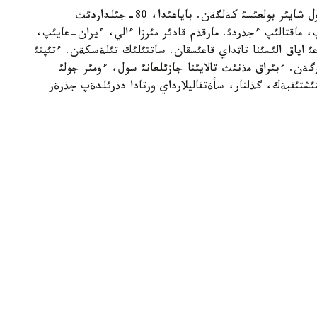
ال ءبئز اثگئمةگة ارقاؤ ةتكةن سابةتاي كئم؟ ءيا، ول شايئر بولعئسئ كةلگةن. باياعئدا، 80-جئلداردئث
پ، ماقتالئپ ءجذردئ. مارقذم قادئر مئرزا ءالي، ءيران-عايئپ،
 اياق الئسئنا تاثداي قاعئسقان. ساتتئلئك تئلةسكةن. ءتئپتئ
رگةن. ءبئراق مذنئث تالايئنا جازئلعانئ سول، ءومئر جولئ
ئشتئقبةك، گذلنار، سأةتقاليلارداي ورتادا دذرئلدةپ جذرةر