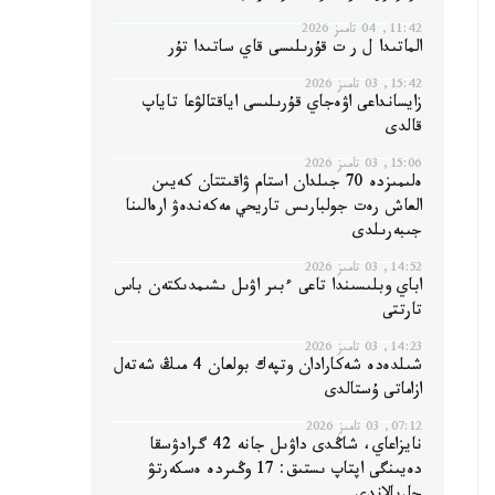
11:42, 04 تامىز 2026
الماتىدا ل ر ت قۇرىلىسى قاي ساتىدا تۇر
15:42, 03 تامىز 2026
زايسانداعى اۋەجاي قۇرىلىسى اياقتالۋعا تاياپ
قالدى
15:06, 03 تامىز 2026
ەلىمىزدە 70 جىلدان استام ۋاقىتتان كەيىن
العاش رەت جولبارىس تاريحي مەكەندەۋ ارەالىنا
جىبەرىلدى
14:52, 03 تامىز 2026
اباي وبلىسىندا تاعى ءبىر اۋىل ىشىمدىكتەن باس
تارتتى
14:23, 03 تامىز 2026
شىلدەدە شەكارادان وتپەك بولعان 4 مىڭ شەتەل
ازاماتى ۇستالدى
07:12, 03 تامىز 2026
نايزاعاي، شاڭدى داۋىل جانە 42 گرادۋسقا
دەيىنگى اپتاپ ىستىق: 17 وڭىردە ەسكەرتۋ