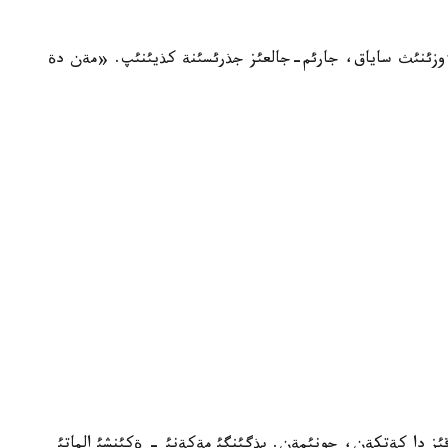
وزئنئث ساياق، جارئم-جالعئز جذرئسئنة كذيئنئپ. «مةن دة
ئز دا كةتكةن، جونئمةن. بذگئنگئ مةكةنئ - ةكئنشئ الماتئ