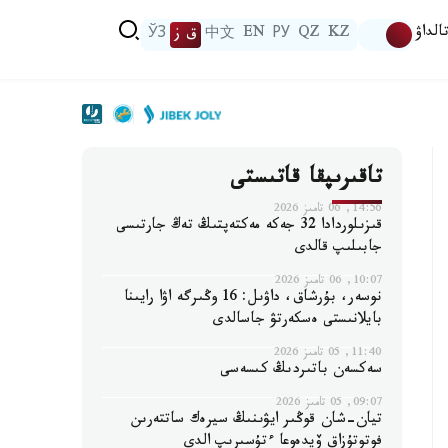
الداۋ
KZ
QZ
РУ
EN
中文
ق ز
ЎЗ
تاقىرىپقا قاتىستى
14:56, 06 تامىز 2026
قىزىلوردادا 32 جەكە مەكتەپتىڭ تەڭ جارتىسى
جابىلىپ قالدى
10:07, 06 تامىز 2026
نوسەر، بۇرشاق، داۋىل: 16 وڭىرگە اۋا رايىنا
بايلانىستى ەسكەرتۋ جاسالدى
11:40, 05 تامىز 2026
سەكسەن باتىردىڭ كىسەسى
09:07, 05 تامىز 2026
تيان-شان قوڭىر ايۋىنىڭ سيرەك ساتتەرىن
فوتوتۇزاق ۆيدەوعا ءتۇسىرىپ الدى