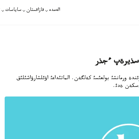
الەمدە
قازاقستان
ساياسات
ت
با سذيرةپ ءجذر
لا كةزئندة ورمانشئ بولعئسئ كةلگةن. الماتئداعئ اؤئلشارؤاشئلئق
ذسكةن ةدئ.