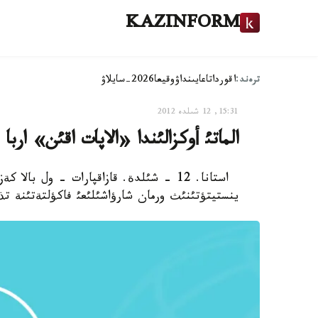
KAZINFORM
ترەند:
اقوردا
تاعايىنداۋ
وقيعا
2026-سايلاۋ
15:31, 12 شىلدە 2012
الماتئ أوكزالئندا «الاپات اقئن» ار
استانا. 12 - شئلدة. قازاقپارات - ول با
ينستيتؤتئنئث ورمان شارؤاشئلئعئ فاكؤلتةتئنة ت