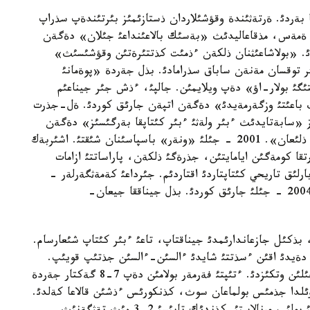
بةردئ. ةرتةثئندة وقؤشئلاردان ذستازئمئز بئرتئندةپ سذراپ
ث ةمةس، مذقاعاليدئث «بةسئك بالاعئنداعئ جئلان» دةگةن
لدئ. «بولاشاعئثنان ذلكةن ءذمئت كذتتئرةتئن وقؤشئسئث»
توقسان مةنةن ساباق سذرامادئ. بذل جةردة «پوةمانئ
گئ بولار-اؤ» دةپ ويلايمئن. جالپئ، ءذش جئر جيناعئم
ئلئ «جذلدئزداردئث باعئتئ وزگةرمةيدئ» دةگةن اتپةن جارئق كوردئ. ةل-جذرت
ز «سابةتايدئث ءبئر ولةثئ ءبئر كئتاپقا بةرگئسئز» دةگةن
جئلئ پئكئر ايتتئ. ةكئنشئسئ - «كوك ءبورئم كوككة ذلئعان». 2001 - جئلئ «ونةر» باسپاسئنان شئقتئ. اشئربةك
قا كومةگئن ايامايتئن، جذرةگئ ذلكةن، پاراساتتئ ازامات
لئق تاريحي كئتاپتاردئ اقتاردئم. جئرداعئ كةمةثگةرلةر -
قازاقتئث ءبئرتؤار ذلدارئ. ءذشئنشئ جئر جيناعئم - 2004 - جئلئ جارئق كوردئ. بذل جيناققا جيعان-
بذكئل جازعاندارئمدئ جيناقتاپ، تاعئ ءبئر كئتاپ شئعارسام.
دةيدئ اقئن ءسذتتئ شايدئ ءالسئن-ءالسئن جذتئپ قويئپ.
ءوزئ ايتقانداي، اندا-مئندا جذمئس ئستةپ ءبئراز جئلئن وتكئزدئ. ءتئپتئ فةرمةر بولامئن دةپ 7-8 گةكتار جةردة
اؤئلدا جذمئس بولماعان سوث، كذنكورئس ءذشئن قالاعا كةلدئ.