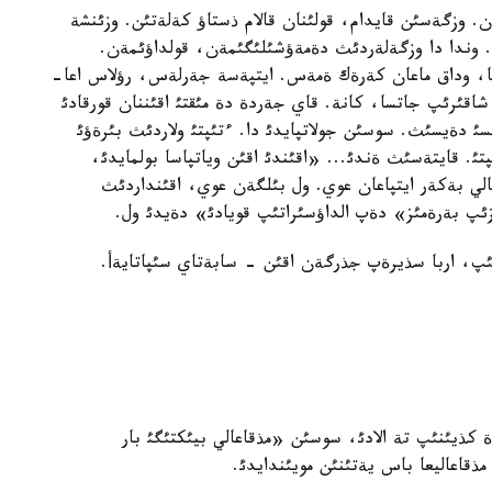
ن. وزگةسئن قايدام، قولئنان قالام ذستاؤ كةلةتئن. وزئنشة
 وندا دا وزگةلةردئث دةمةؤشئلئگئمةن، قولداؤئمةن.
قا، وداق ماعان كةرةك ةمةس. ايتپةسة جةرلةس، رؤلاس اعا-
اقئرئپ جاتسا، كانة. قاي جةردة دة مئقتئ اقئننان قورقادئ
 دةيسئث. سوسئن جولاتپايدئ دا. ءتئپتئ ولاردئث بئرةؤئ
تئ. قايتةسئث ةندئ... «اقئندئ اقئن وياتپاسا بولمايدئ،
عالي بةكةر ايتپاعان عوي. ول بئلگةن عوي، اقئنداردئث
ئپ بةرةمئز» دةپ الداؤسئراتئپ قويادئ» دةيدئ ول.
سئپ، اربا سذيرةپ جذرگةن اقئن - سابةتاي سئپاتايةأ.
ذيئنئپ تة الادئ، سوسئن «مذقاعالي بيئكتئگئ بار
مذقاعاليعا باس يةتئنئن مويئندايدئ.