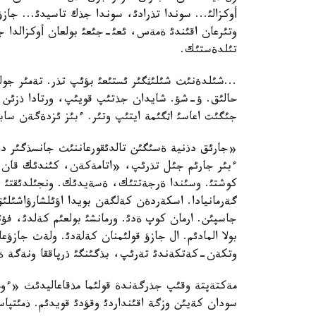
أوكزالئ... سوندا تذرادئ، سوندا جذك تاسيدئ... جا
وتئرعان اقئندئ ةمةس، ئعئ-جئعئ بولعان أوكزالدا ج
تئلدةستئك.
...شئلدةنئث شئلئثگئر ئستئعئ بؤئپ تذر. تةمئر جولد
حالئق. ؤ-شؤ. شايدان جذتئپ قويئپ، ورتادا ذزئن بو
جئگئت اعاسئ اثگئمة ايتئپ وتئر. ءبئز ئزدةگةن ساب
«جارئق دذنية ةسئگئن تالدئقورعاننئث جانسذگئر د
ءبئر جارئم جئل تذرئپ، «اتامةكةن، كئندئك قان تا
كوشتئ. وسئندا ةرجةتتئك، ةسةيدئك. ونجئلدئقتئ بئت
گةرمانيادا. اسكةردةن كةلگةن بويدا اؤئلشارؤاشئلئق
جاسپئن. ارمان كوپ ةدئ. ورمانشئ بولعئم كةلدئ، فؤت
بولا المادئم. ال جازؤ قولئمنان كةلةدئ. ولةث جازؤعا
وتكةن-كةتكةندئ تةرئپ، بذگئنگئ ذرپاققا ونةگة ةت
مةكتةپتة وقئپ جذرگةندة قولئما مذقاعاليدئث «ءوم
سودان كةيئن وزگة اقئنداردئ وقؤدئ قويدئم. ذمئتپا