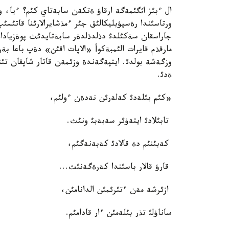
ورتاسئندا رةسپؤبليكالئق جئر ءمذشايرالارئنا قاتئسئ
جاراسقان سةكئلدئ دذلدذلدةر سابةتايدئث پوةزياداعئ
مارقذم قايرات الئمبةكوأ «الاپات اقئن» دةپ باعا بة
وزگةشة بولدئ. ايتپةگةندة وزئمةن قاتار شاپقان تئن
ةدئ.
«كئم بئلةدئ كةلةرئن نةدةن ءولئم،
تابئلادئ ايتةؤئر سةبةبئ ونئث.
كةبئنئم دة قالادئ كةبةنةگئم،
قارؤ قالار باسئندا كةرةگةنئث...
ازئرشة مةن ءتئرئمئن الدانامئن،
ساناؤلئ تذر بئلةمئن ءار قادامئم.