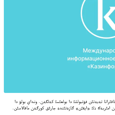
 قاقئراتا تةبةتئن فؤتبولشئ دا بولعئسئ كةلگةن. ونداي بولؤ دا
 امئربةك ذلئ «ايقئن» گازةتئندة جارئق كورگةن ماقالاسئن.