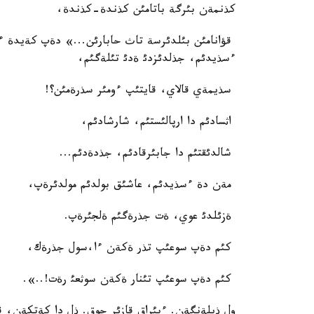
كذنمةن بئرگة باتامئن كذندة-كذندة،
قؤانامئن بئلدئرسة تاث حابارئن...» دةپ كةيدة ء
ءسذيدئم، جذلدئزدئ ةدئ تئلةگئم،
سذيمةي قالاي، قايتئپ ءومئر سذرةمئن؟!
اثسادئم دا ارپالئستئم، شارشادئم،
شالدئقتئم دا جابئرقادئم، جذدةدئم...
مةن دة ءسذيدئم، عاشئق بولدئم مولدئرةپ،
ةزئلدئ عوي، ةت جذرةگئم ةلجئرةپ.
كئم دةپ سوعئپ تذر ةكةن ءا،سول جذرةك،
كئم دةپ سوعئپ تئنار ةكةن سوثعئ رةت!..».
ول ذيلةنگةن. ءبئراق قازئر جوق. ذل دا كةتكةن، ق