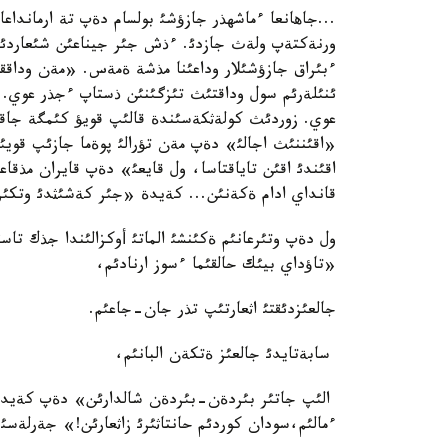
...جاهانعا ءماشهذر جازؤشئ بولسام دةپ تة ارمانداعا
ورنةكتةپ ولةث جازدئ. ءذش جئر جيناعئن شئعاردئ.
ءبئراق جازؤشئلار وداعئنا مذشة ةمةس. «مةن وداق
ئنئلةرئم سول وداقتئث تئزگئنئن ذستاپ ءجذر عوي. ش
عوي. زوردئث كولةثكةسئندة قالئپ قويؤ كئمگة جاقسئ
«اقئننئث اجالئ» دةپ مةن تؤرالئ پوةما جازئپ قويئپ
اقئندئ اقئن تاياقتاسا، ول قايعئ» دةپ قايران مذقا
قانداي ادام ةكةنئن... كةيدة «جئر كةشئثدئ وتكئز
ول دةپ وتئرعانئم ةكئنشئ الماتئ أوكزالئندا جذك تا
«تاؤداي بيئك حالقئما ءسوز ارنادئم،
جالعئزدئقتئ اثعارتئپ تذر جان-جاعئم.
سابةتايدئ جالعئز ةتكةن البانئم،
الئپ جاتئر بئردةن-بئردةن شالدارئن» دةپ كةيدة ك
ءمالئم،سودان كوردئم حانتاثئرئ زاثعارئن!» جةرلةسئ 