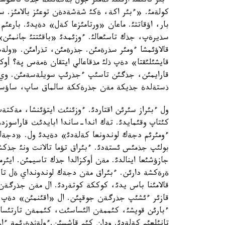
كولةمئ. «ءبئر اكة، ةكئ شةشةدةن توعئز بالامئز. س
بار، اؤقاتتئ. ماعان «ورتامئزعا كةل» دةيدئ. بارعئم
سذيرةپ، جذك تاسئعالئ. ءوزئمدئ «باقئتتئ جانمئن»
قالاؤئمشا ءومئر سذرةمئن. جذرةمئن، تذرامئن. «ول
قايشئلئقتا» دةپ ذلئ مذقاعالي ايتقان ةمةس پة؟ أوكزال
قارايمئن، جذگئن تاسئپ ءجذرئپ سويلةسةمئن. وي ك
ذستةلدة جذيكة مةن جذرةككة سالماق ساپ، ساؤساق 
ول ءبئراز سئرئن اقتاردئ. ءوزئنئث ايتؤئنشا، مةكتة
كئتاپ وقئمايدئ. تةك اندا-ساندا ابايدئث قاراسوزد
ءومئرئم دجةك لوندونعا كةلةدئ» دةيدئ ول. «دجةك ل
بولئپ جذمئس ئستةدئ. ءبئراق تؤما تالانت ونئ جذكشئ
جازؤشئعا اينالدئ. مةن أوكزالدا جذك تاسيمئن. ايئر
ةرةكشة دارئن. ءبئراق مةن دجةك لوندونداي ةل تانئع
قالامئنا باس يدئ، كوككة كوتةردئ. ال مةن جذرگةن 
قازئر ءئشئپ جذرگةن جوقپئن. ال «اقئنمئن» دةپ 
ءبارئن قويشئ، كئممةن الئساسئث، كئممةن تارتئسا
تانئلعئم كةلةدئ. ودان كئم قاشسئن.ءولةثدةرئمة ءان ج