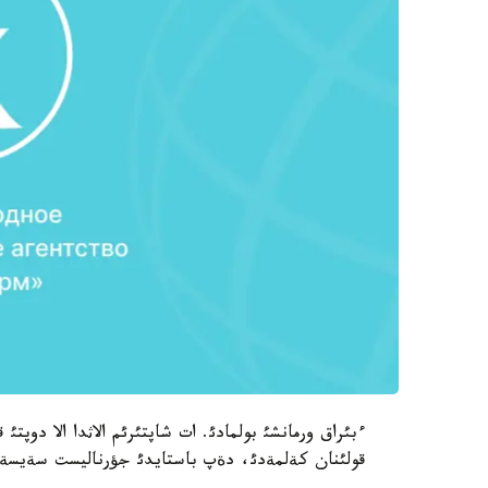
ءبئراق ورمانشئ بولمادئ. ات شاپتئرئم الاثدا الا دوپتئ
قولئنان كةلمةدئ، دةپ باستايدئ جؤرناليست سةيسةن