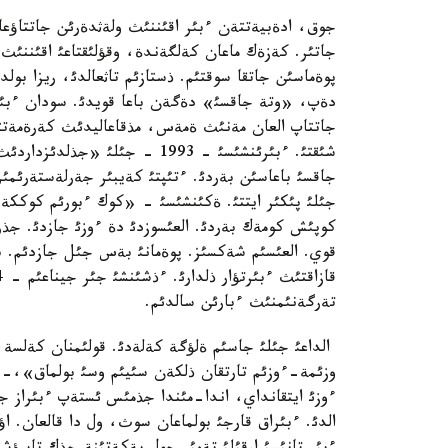
جوق، ادةبيةتتةن ءبئر اقئننئث ولةثدةرئن جاتتاؤعا 
جاتئر. كةزةك ماعان كةلگةندة، وقؤلئقتاعئ اقئننئ
پوةماسئن جاتقا سوقتئم. ذستازئم تاثعالدئ، ريزا بو
دةپ، «وتة جاقسئ» دةگةن باعا قويدئ. سودان ءبئر 
جاتتاپ العان مةنئث ةمةس، مذقاعاليدئث كةرةمةتتئ
شئقتئ. ءبئرئنشئسئ - 1993 - ج
جاقسئ باعاسئن بةردئ. ءتئپتئ كةيبئر جةرلةستةرئمئ
كوپئش كومةك بةردئ. العئسوزدئ دة ءوزئ جازدئ. جذرت
قوي. العئسئم شةكسئز. پوةمانئ بةس جئل جازدئم. بار
تةرگةنئمنئث ءبارئن سالدئم.
الداعئ جئلئ جاسئم ةلؤگة كةلةدئ. قولئمنان كةلسة، 
وزئمة-ءوزئم تارتقان ذلكةن سئيئم وسئ بولماق»،- 
الدئ. ءبئراق قارجئ بولماعان سوث، ول دا قالعان. 