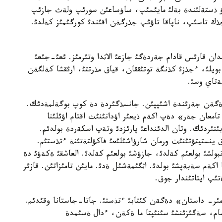
زؤ ذستةلئندة بةلئ مايئسئپ، ساؤساعئن سورئپ ولةث جازئپ
ذك تاسئپ، ناپاقا تاؤئپ جذرگةن اقئندئ كورگئمئز كةلدئ.
ان قارئس قادام جةردةگئ جازعئ الاثدا وتئرمئز. ئعئ-جئعئ
يلئ، ءجذزئ كذنگة توتئققان، قياق مذرتتئ، ارئقشا كةلگةن
ةتاي وسئ.
ةگةن جةرئندة اشئپپئن. جانسذگئردة دة كوپ بوگةلمةدئك.
معان جةر» دةپ اكةم ذيعئر اؤدانئنئث اقتام اؤئلئنا
ئردئك. وتان الدئنداعئ پارئزدئ وتةپ اسكةردة بولدئم.
 ينستيتؤتئنئث ورمان شارؤاشئلئعئ فاكؤلتةتئنة ءتذستئم.
بولشئ بولعئم كةلدئ، جازؤشئ بولعئم كةلدئ. العاشقئ ةكةؤئ دة
 اكةم سةبةپشئ بولدئ. اثگئمةشئل ةدئ. مايئن تامئزاتئن. قازئر
ئپ ايتاتئندار جوق.
ئر- داستان» دةگةن كئتابئ ءتذستئ. جاتا-جاستانا وقئدئم.
سام، سةگئزئنشئ سئنئپتا ما ةكةن، ءدال ةسئمدة