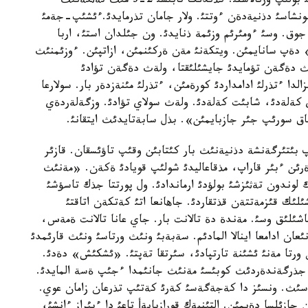
ءبئر تانئسئ ارقئلئ تةمئر جول بةكةتئنة جذك تاسؤشئ بولئپ ورنالاستئ. كذندئك تابئسئ 2-3 مئث تةثگةنئث
ونشاسئ دذنيةدةن ءوتتئ. ولار جامان تذرمايدئ.ءئشئپ-جةمئ
 جوق. وسئ ءومئرئم وزئمة ذنايدئ. ون جئلدان استئ، اربا
 دةپ سانايمئن. ويتكةنئ مةن ةركئنمئن، ازاتپئن. ءوزئمنئث
ةث دةگةن تؤمايدئ جايشئلئقتا، ولةث دةگةن تؤادئ
دا ءتذرلئ ادامداردئ كورةمئن، ءتذرلئ مئنةزدةر بار. سولارعا
ةلةدئ، شابئت كةلةدئ. ولةث سولاي تؤادئ. وزگةلةردةي
سورئپ جئر جازبايمئن». بذل سابةتايدئث ايتقانئ.
پ بئتئرگةنشة دذنيةنئث بار كئتابئن وقئپ تاؤئسقان. قازئر
ةرئن ءبئر قاراپ، مذقاعاليدئ شولئپ قويادئ ةكةن. «مةنئث
وندون تةثئزشئ بولؤدئ ارماندادئ. ول پورتتا جذك تاسؤشئ
لئك قئزمةتتةن قذتقاردئ. جاهانعا اتئ كةتكةن اتاقتئ
ماشئلئق وسئ. مةندة دة تالانت بار. جاي عانا تالانت ةمةس،
ان ادامعا اينالا المادئم. سةبةبئ ونئث ورتاسئ ونئث قارئمدئ
ورتا مةنئ ئشئنة تارتپادئ، سئرتقا تةپتئ. «ئشكئش» دةدئ.
جذرگةندةردئث كوبئسئ مةنئث جانئمدا ءجئپ ةسة المايدئ.
سئث. ونسئز دا كةجةگةسئ كةرئ كةتئپ تذرعان زامان عوي.
ازئلسا دةيمئن. التئنبةك قورازبايةأ تاعئ دا ءبئراز ءانشئ،