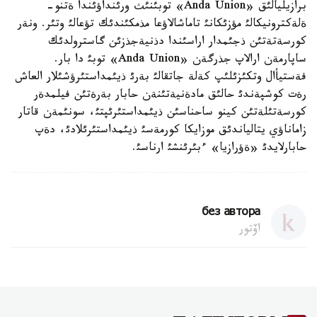
برازيليالئق «Anda Union» توبئنئث ورئنداؤئندا ةتنو-
ةلةكترونيكالئ مؤزئكانئ تاماشالاؤعا مذمكئندئك تؤعالئ وتئر. ونةر
كورسةتةتئن ذجئمدار اراسئندا دذنيةجذزئن گاسترولدئك
ساپارمةن ارالاپ جذرگةن «Anda Union» توبئ دا بار.
فةستيأال وتكئزئلئپ كةلة جاتقالئ بةرئ ذيئمداستئرؤشئلار العاش
رةت كوشپةندئ حالئق مادةنيةتئنةن حابار بةرةتئن فيلمدةر
كورسةتئلةتئن كينو ساحناسئن ذيئمداستئرئپتئ، سونئمةن قاتار
زاماناؤي يتالياندئق موزايكا كورمةسئ ذيئمداستئرئلادئ، دةپ
حابارلايدئ «ةؤرازيا» ءبئرئنشئ ارناسئ.
без автора
اۆتور