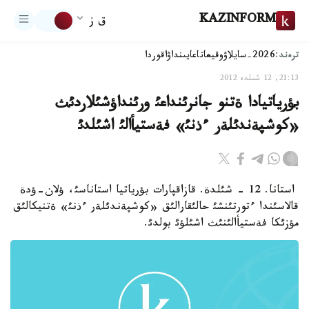
KAZINFORM
ق ز
ترەند:
2026-سايلاۋ
وقيعا
تاعايىنداۋ
اقوردا
21:13, 12 شىلدە 2012
بؤرياتيادا ةتنو جانرئنداعئ ورئنداؤشئلاردئث
«كوشپةندئلةر ءذنئ» فةستيأالئ اشئلدئ
استانا. 12 - شئلدة. قازاقپارات بؤرياتيا استاناسئ، ؤلان-ؤدة
قالاسئندا ءتورتئنشئ حالئقارالئق «كوشپةندئلةر ءذنئ» ةتنيكالئق
مؤزئكا فةستيأالئنئث اشئلؤئ بولدئ.