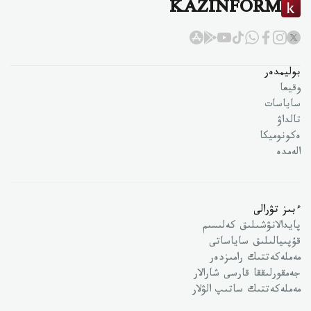
KAZINFORM
بوليمدەر
وقيعا
ساياسات
تالداۋ
ەكونوميكا
الەمدە
ءبىز تۋرالى
پايدالانۋشىلىق كەلىسىم
قۇپىيالىلىق ساياساتى
مەملەكەتتىك رامىزدەر
جەمقورلىققا قارسى شارالار
مەملەكەتتىك ساتىپ الۋلار