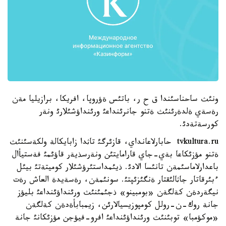
ونئث ساحناسئندا ق ح ر، باتئس ةؤروپا، افريكا، برازيليا مةن
رةسةي ةلدةرئنئث ةتنو جانرئنداعئ ورئنداؤشئلارئ ونةر
كورسةتةدئ.
tvkultura.ru حابارلاعانداي، قازئرگئ تاثدا زابايكالة ولكةسئنئث
ةتنو مؤزئكاعا بةي-جاي قارامايتئن ونةرسذيةر قاؤئمئ فةستيأال
باعدارلاماسئمةن تانئسا الادئ. ذيئمداستئرؤشئلار كوميتةتئ بيئل
ءبئرقاتار جاثالئقتار ةنگئزئپتئ. سونئمةن، رةسةيدة العاش رةت
نيگةردةن كةلگةن «بومبينو» ذجئمئنئث ورئنداؤئنداعئ بليؤز
جانة روك-ن-رولل كومپوزيسيالارئن، زيمبابأةدةن كةلگةن
«موكؤمبا» توبئنئث ورئنداؤئنداعئ افرو-فيؤجن مؤزئكانئ جانة