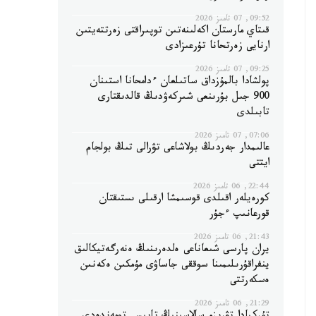
09:52, 07 تامىز 2026
قىتاي مارستان اكەلىنەتىن توپىراقتى زەرتتەيتىن
ارنايى زەرتحانا تۇرعىزادى
09:25, 07 تامىز 2026
پولشادا بالمۇزداق ساتىلعان ءدامحانا استىنان
900 جىل بۇرىنعى شىركەۋدىڭ قالدىقتارى
تابىلدى
07:06, 07 تامىز 2026
عالىمدار جەردىڭ بولاشاعى تۋرالى تىڭ بولجام
ايتتى
22:44, 06 تامىز 2026
كورەيلەر اقىلدى قوسىمشا ارقىلى ىستىقتان
قورعانىپ ءجۇر
21:43, 06 تامىز 2026
يران پارسى شىعاناعى ەلدەرىنىڭ ەنەرگەتيكالىق
ينفراقۇرىلىمىنا سوققى جاساۋى مۇمكىن ەكەنىن
ەسكەرتتى
21:29, 06 تامىز 2026