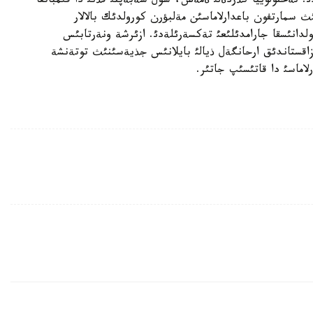
ئ. تةحنولوييا كذردةلئ ةمةس، سول سةبةپتئ قذنئ دا قئمباتقا
سمارتفون باعدارلاماسئن مةلبؤرن كورولدئك بالالار
قولدانئسقا جارامدئلئعئ تةكسةرئلةدئ. ازئرشة ونةرتابئس
قاؤعا قازاقستاندئق ارحانگةل ذيالئ بايلانئس جذيةسئنئث توتةنشة
لاماسئ دا قاتئسئپ جاتئر.