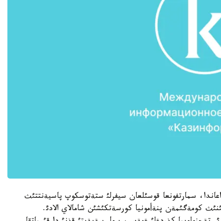
ارلاؤئنا قاراعاندا، سمارتفونعا قوسئلعان سيفرلئ ستةتوسكوپ پاسيةنتتئث
ئنئث كومةگئمةن پنةأمونيا كورسةتكئشئن شامالاي الادئ.