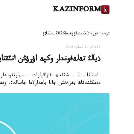
KAZINFORM
ترەند:
اقوردا
تاعايىنداۋ
وقيعا
2026-سايلاۋ
21:14, 11 شىلدە 2012
ذيالئ تةلةفوندار وكپة اؤرؤئن انئقتاي
استانا. 11 - شئلدة. قازاقپارات - سمارت
مذمكئندئك بةرةتئن جاثا باعدارلاما جاسالدئ. ون