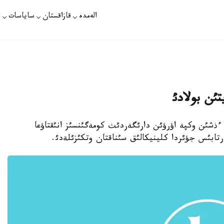
الەمدە
قازاقستان
ساياسات
ت
تئن بولادئ
فوندار ءذشئن وكپة اؤرؤئن دارئگةردئث كومةگئنسئز انئقتاؤعا
ةرتابئس جؤئردا كلينيكالئق سئناقتان وتكئزئلةدئ.