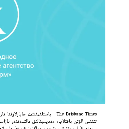
The Brisbane Times باسئلئمئنئث حاب
تئنئس الؤئن باقئلاپ، مةديسينالئق مالئمةتتةر بازاس