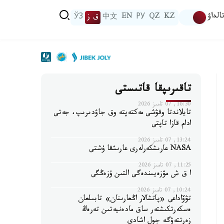
الداۋ
KZ
QZ
РУ
EN
中文
ق ز
ЎЗ
تاقىرىپقا قاتىستى
16:30, 07 تامىز 2026
تايلاندتا وقۋشى مەكتەپتە وق جاۋدىرىپ، جەتى
ادام قازا تاپتى
13:24, 07 تامىز 2026
NASA عارىشكەرلەرى عارىشقا ۇشتى
11:25, 07 تامىز 2026
ا ق ش مۋزەيىندەگى التىن ۇزەڭگى
10:24, 07 تامىز 2026
تۋۆاداعى «پاتشالار اڭعارىنان» تابىلعان
ەسكەرتكىشتەر ساق مادەنيەتىن تەرەڭ
زەرتتەۋگە جول اشادى