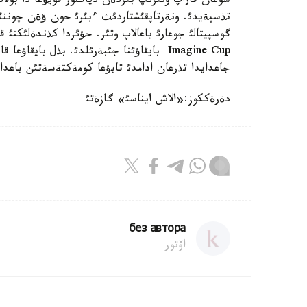
سوعان قاراپ وتئرئپ بئردةن دياگنوز قويؤعا دا بولاد
تذسپةيدئ. ونةرتاپقئشتاردئث ءبئرئ حون ؤةن چوننئث 
گوسپيتالئ جوعارئ باعالاپ وتئر. جؤئردا كذندةلئكتئ 
Imagine Cup بايقاؤئنا جئبةرئلدئ. بذل باي
جاعدايدا تذرعان ادامدئ تابؤعا كومةكتةسةتئن باعدار
دةرةككوز:«الاش ايناسئ» گازةتئ
без автора
اۆتور